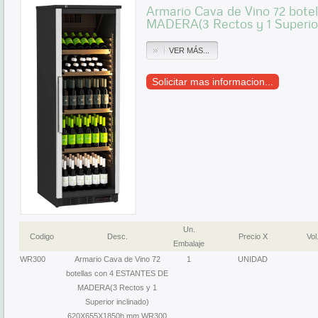
Armario Cava de Vino 72 bot
MADERA(3 Rectos y 1 Superior
VER MÁS...
Solicitar mas informacion...
Un.
Codigo
Desc.
Precio X
Vol
Embalaje
WR300
Armario Cava de Vino 72
1
UNIDAD
botellas con 4 ESTANTES DE
MADERA(3 Rectos y 1
Superior inclinado)
620X655X1850h mm WR300