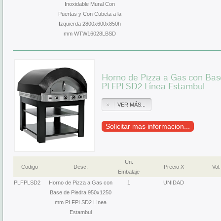
Inoxidable Mural Con
Puertas y Con Cubeta a la
Izquierda 2800x600x850h
mm WTW16028LBSD
Horno de Pizza a Gas con Ba
PLFPLSD2 Línea Estambul
VER MÁS...
Solicitar mas informacion...
Un.
Codigo
Desc.
Precio X
Vol.
Embalaje
PLFPLSD2
Horno de Pizza a Gas con
1
UNIDAD
Base de Piedra 950x1250
mm PLFPLSD2 Línea
Estambul