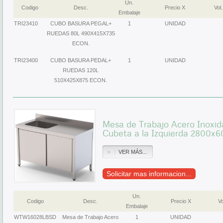
Un.
Codigo
Desc.
Precio X
Vol.
Embalaje
TRI23410
CUBO BASURA PEGAL+
1
UNIDAD
RUEDAS 80L 490X415X735
ECON.
TRI23400
CUBO BASURA PEDAL+
1
UNIDAD
RUEDAS 120L
510X425X875 ECON.
Mesa de Trabajo Acero Inoxid
Cubeta a la Izquierda 2800
VER MÁS...
Solicitar mas informacion...
Un.
Codigo
Desc.
Precio X
Vo
Embalaje
WTW16028LBSD
Mesa de Trabajo Acero
1
UNIDAD