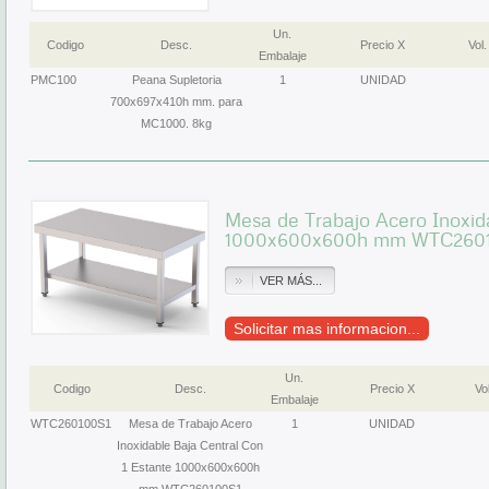
Un.
Codigo
Desc.
Precio X
Vol.
Embalaje
PMC100
Peana Supletoria
1
UNIDAD
700x697x410h mm. para
MC1000. 8kg
Mesa de Trabajo Acero Inoxid
1000x600x600h mm WTC260
VER MÁS...
Solicitar mas informacion...
Un.
Codigo
Desc.
Precio X
Vol
Embalaje
WTC260100S1
Mesa de Trabajo Acero
1
UNIDAD
Inoxidable Baja Central Con
1 Estante 1000x600x600h