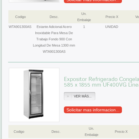
Un.
Codigo
Desc.
Precio X
Vo
Embalaje
WTA901300AS
Estante Adicional Acero
1
UNIDAD
Inoxidable Para Mesa De
Trabajo Fondo 900 Con
Longitud De Mesa 1300 mm
WTA901300AS
Expositor Refrigerado Congela
585 x 1855 mm UF400VG Líne
VER MÁS...
Solicitar mas informacion...
Un.
Codigo
Desc.
Precio X
Embalaje