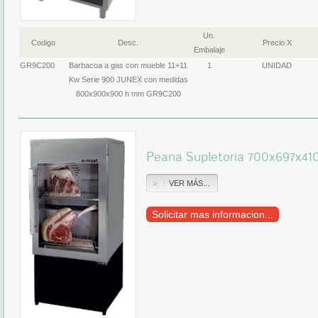
Un.
Codigo
Desc.
Precio X
Embalaje
GR9C200
Barbacoa a gas con mueble 11+11
1
UNIDAD
Kw Serie 900 JUNEX con medidas
800x900x900 h mm GR9C200
Peana Supletoria 700x697x41
VER MÁS...
Solicitar mas informacion...