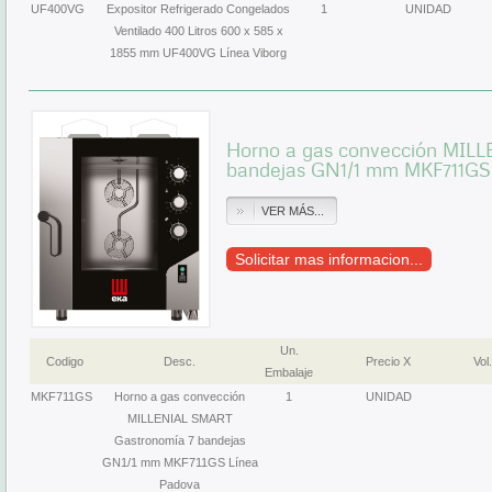
UF400VG
Expositor Refrigerado Congelados
1
UNIDAD
Ventilado 400 Litros 600 x 585 x
1855 mm UF400VG Línea Viborg
Horno a gas convección MIL
bandejas GN1/1 mm MKF711GS
VER MÁS...
Solicitar mas informacion...
Un.
Codigo
Desc.
Precio X
Vol.
Embalaje
MKF711GS
Horno a gas convección
1
UNIDAD
MILLENIAL SMART
Gastronomía 7 bandejas
GN1/1 mm MKF711GS Línea
Padova