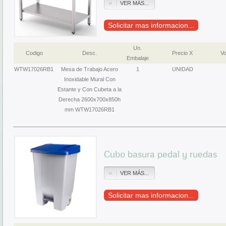
VER MÁS...
Solicitar mas informacion...
Un.
Codigo
Desc.
Precio X
Vo
Embalaje
WTW17026RB1
Mesa de Trabajo Acero
1
UNIDAD
Inoxidable Mural Con
Estante y Con Cubeta a la
Derecha 2600x700x850h
mm WTW17026RB1
Cubo basura pedal y ruedas
VER MÁS...
Solicitar mas informacion...