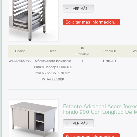
VER MÁS...
Solicitar mas informacion...
Un.
Codigo
Desc.
Precio X
Vol
Embalaje
WTA436659BK
Módulo Acero Inoxidable
1
UNIDAD
Para 8 Bandejas 600x400
mm 658x512x597h mm
WTA436659BK
Estante Adicional Acero Inox
Fondo 900 Con Longitud De
VER MÁS...
Solicitar mas informacion...