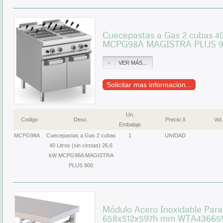
Cuecepastas a Gas 2 cubas 40 
MCPG98A MAGISTRA PLUS 
VER MÁS...
Solicitar mas informacion...
Un.
Codigo
Desc.
Precio X
Vol.
Embalaje
MCPG98A
Cuecepastas a Gas 2 cubas
1
UNIDAD
40 Litros (sin cestas) 26,6
kW MCPG98A MAGISTRA
PLUS 900
Módulo Acero Inoxidable Par
658x512x597h mm WTA43665