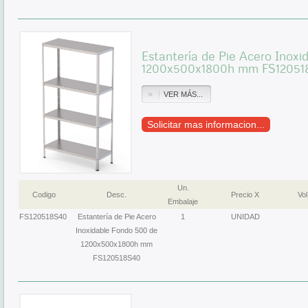
Estantería de Pie Acero Inox
1200x500x1800h mm FS12051
VER MÁS...
Solicitar mas informacion...
Un.
Codigo
Desc.
Precio X
Vol
Embalaje
FS120518S40
Estantería de Pie Acero
1
UNIDAD
Inoxidable Fondo 500 de
1200x500x1800h mm
FS120518S40