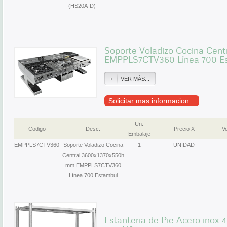
(HS20A-D)
Soporte Voladizo Cocina Cen
EMPPLS7CTV360 Línea 700 E
VER MÁS...
Solicitar mas informacion...
Un.
Codigo
Desc.
Precio X
Vo
Embalaje
EMPPLS7CTV360
Soporte Voladizo Cocina
1
UNIDAD
Central 3600x1370x550h
mm EMPPLS7CTV360
Línea 700 Estambul
Estanteria de Pie Acero inox