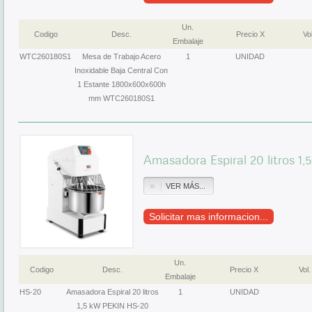
Un.
Codigo
Desc.
Precio X
Vol
Embalaje
WTC260180S1
Mesa de Trabajo Acero
1
UNIDAD
Inoxidable Baja Central Con
1 Estante 1800x600x600h
mm WTC260180S1
Amasadora Espiral 20 litros 
VER MÁS...
Solicitar mas informacion...
Un.
Codigo
Desc.
Precio X
Vol.
Embalaje
HS-20
Amasadora Espiral 20 litros
1
UNIDAD
1,5 kW PEKIN HS-20