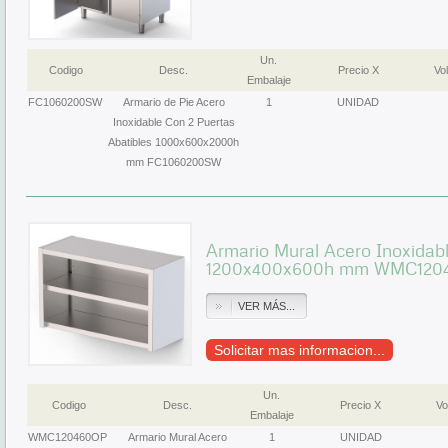
Un.
Codigo
Desc.
Precio X
Vol
Embalaje
FC1060200SW
Armario de Pie Acero
1
UNIDAD
Inoxidable Con 2 Puertas
Abatibles 1000x600x2000h
mm FC1060200SW
Armario Mural Acero Inoxidabl
1200x400x600h mm WMC120
VER MÁS...
Solicitar mas informacion...
Un.
Codigo
Desc.
Precio X
Vo
Embalaje
WMC120460OP
Armario Mural Acero
1
UNIDAD