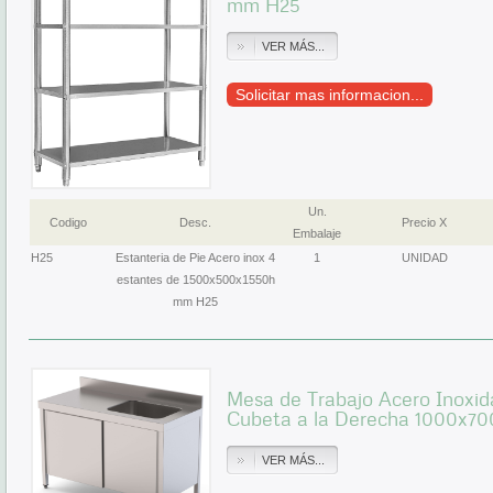
mm H25
VER MÁS...
Solicitar mas informacion...
Un.
Codigo
Desc.
Precio X
Embalaje
H25
Estanteria de Pie Acero inox 4
1
UNIDAD
estantes de 1500x500x1550h
mm H25
Mesa de Trabajo Acero Inoxid
Cubeta a la Derecha 1000x
VER MÁS...