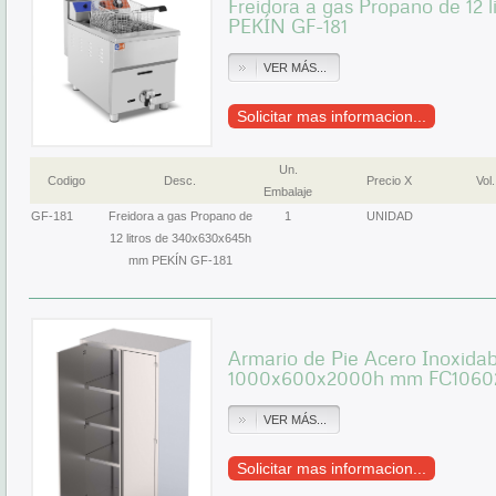
Freidora a gas Propano de 12
PEKÍN GF-181
VER MÁS...
Solicitar mas informacion...
Un.
Codigo
Desc.
Precio X
Vol.
Embalaje
GF-181
Freidora a gas Propano de
1
UNIDAD
12 litros de 340x630x645h
mm PEKÍN GF-181
Armario de Pie Acero Inoxidab
1000x600x2000h mm FC106
VER MÁS...
Solicitar mas informacion...