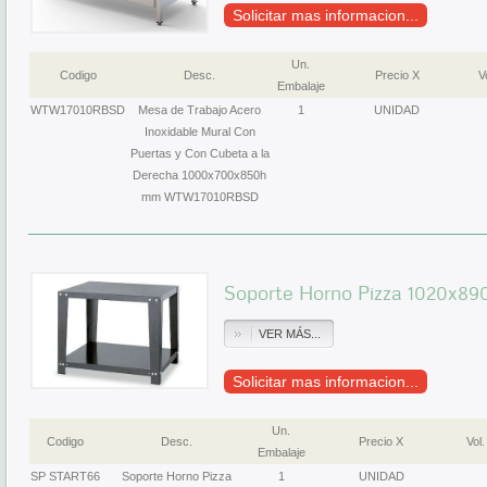
Solicitar mas informacion...
Un.
Codigo
Desc.
Precio X
Vo
Embalaje
WTW17010RBSD
Mesa de Trabajo Acero
1
UNIDAD
Inoxidable Mural Con
Puertas y Con Cubeta a la
Derecha 1000x700x850h
mm WTW17010RBSD
Soporte Horno Pizza 1020x
VER MÁS...
Solicitar mas informacion...
Un.
Codigo
Desc.
Precio X
Vol.
Embalaje
SP START66
Soporte Horno Pizza
1
UNIDAD