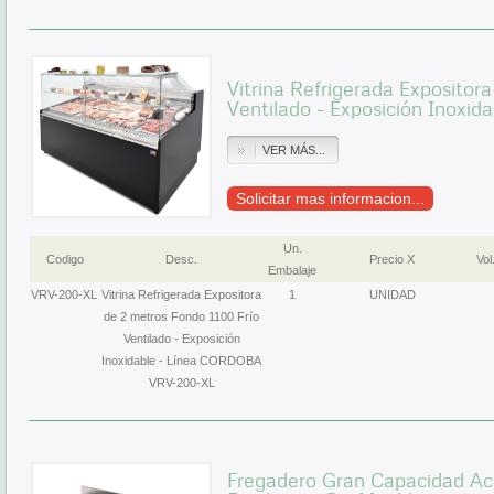
Vitrina Refrigerada Expositora
Ventilado - Exposición Inoxida
VER MÁS...
Solicitar mas informacion...
Un.
Codigo
Desc.
Precio X
Vol
Embalaje
VRV-200-XL
Vitrina Refrigerada Expositora
1
UNIDAD
de 2 metros Fondo 1100 Frío
Ventilado - Exposición
Inoxidable - Línea CORDOBA
VRV-200-XL
Fregadero Gran Capacidad Ac