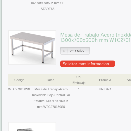
1020x890x850h mm SP
START66
Mesa de Trabajo Acero Inoxida
1300x700x600h mm WTC270
VER MÁS...
Solicitar mas informacion...
Un.
Codigo
Desc.
Precio X
Vol
Embalaje
WTC270130S0
Mesa de Trabajo Acero
1
UNIDAD
Inoxidable Baja Central Sin
Estante 1300x700x600h
mm WTC270130S0