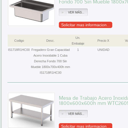
Fondo 700 Sin Mueble 1800x
VER MÁS...
Solicitar mas informacion...
Un.
Codigo
Desc.
Precio X
Vo
Embalaje
IS1718R1HC00
Fregadero Gran Capacidad
1
UNIDAD
Acero Inoxidable 1 Cuba
Derecha Fondo 700 Sin
Mueble 1800x700x400h mm
IS1718R1HC00
Mesa de Trabajo Acero Inoxid
1800x600x600h mm WTC2601
VER MÁS...
Solicitar mas informacion...