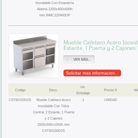
Inoxidable Con Estantería
Abierta 1200x400x600h
mm WMC120460OP
Mueble Cafetero Acero Inoxida
Estante, 1 Puerta y 2 Cajone
VER MÁS...
Solicitar mas informacion...
Un.
Codigo
Desc.
Precio X
Vol
Embalaje
CST60150D2S
Mueble Cafetero Acero
1
UNIDAD
Inoxidable Con Tolva
Central, 2 Estante, 1 Puerta
y 2 Cajones
1500x600x1050h mm
CST60150D2S