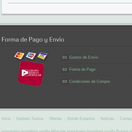
Forma
de Pago y Envío
Gastos de Envío
01
Forma de Pago
02
Condiciones de Compra
03
Inicio
Quiénes Somos
Ofertas
Donde Estamos
Noticias
Contac
maquinaria hosteleria sevilla Albacete
maquinaria hosteleria sevilla Burgos
m