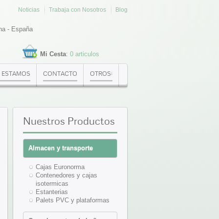
Noticias
Trabaja con Nosotros
Blog
na - España
Mi Cesta
:
0 articulos
 ESTAMOS
CONTACTO
OTROS:
Nuestros
Productos
Almacen y transporte
Cajas Euronorma
Contenedores y cajas
isotermicas
Estanterias
Palets PVC y plataformas