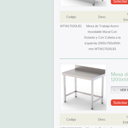
Solicita
Codigo
Desc.
Emb
WTW17020LB1
Mesa de Trabajo Acero
Inoxidable Mural Con
Estante y Con Cubeta a la
izquierda 2000x700x850h
mm WTW17020LB1
Mesa de
1200x
VER 
Solicita
Codigo
Desc.
Emb