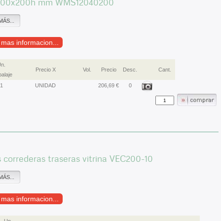
400x200h mm WMS12040200
MÁS...
r mas informacion...
n.
Precio X
Vol.
Precio
Desc.
Cant.
alaje
1
UNIDAD
206,69 €
0
 correderas traseras vitrina VEC200-10
MÁS...
r mas informacion...