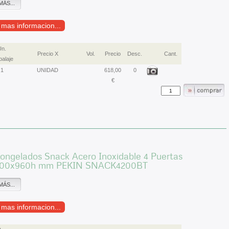
MÁS...
r mas informacion...
Un.
Precio X
Vol.
Precio
Desc.
Cant.
alaje
1
UNIDAD
618,00
0
€
ongelados Snack Acero Inoxidable 4 Puertas
600x960h mm PEKIN SNACK4200BT
MÁS...
r mas informacion...