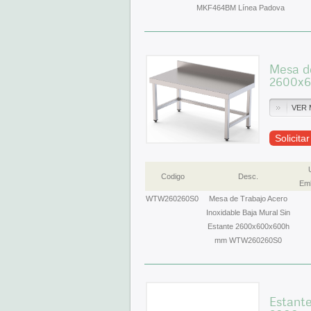
MKF464BM Línea Padova
Mesa de
2600x
VER 
Solicita
Codigo
Desc.
Emb
WTW260260S0
Mesa de Trabajo Acero
Inoxidable Baja Mural Sin
Estante 2600x600x600h
mm WTW260260S0
Estante