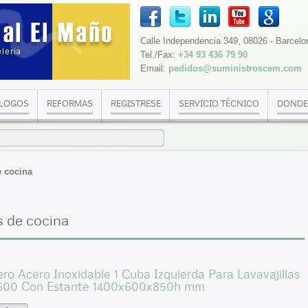
Calle Independencia 349, 08026 - Barcelo
Tel./Fax:
+34 93 436 79 90
Email:
pedidos@suministroscem.com
LOGOS
REFORMAS
REGISTRESE
SERVICIO TÉCNICO
DONDE
e cocina
s de cocina
ro Acero Inoxidable 1 Cuba Izquierda Para Lavavajillas
600 Con Estante 1400x600x850h mm