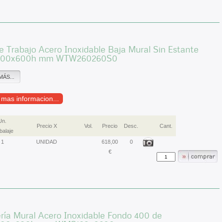
 Trabajo Acero Inoxidable Baja Mural Sin Estante
600x600h mm WTW260260S0
MÁS...
r mas informacion...
Un.
Precio X
Vol.
Precio
Desc.
Cant.
alaje
1
UNIDAD
618,00
0
€
ría Mural Acero Inoxidable Fondo 400 de