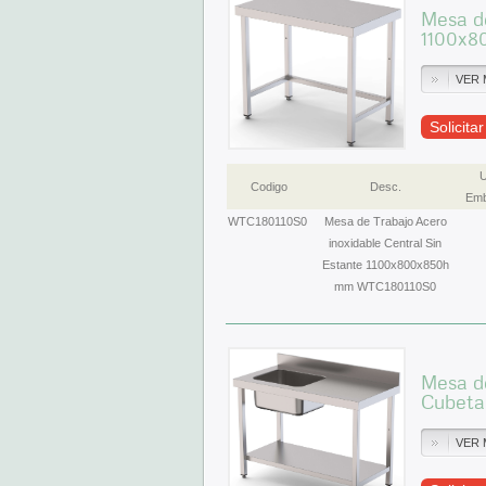
Mesa de
1100x8
VER 
Solicita
U
Codigo
Desc.
Emb
WTC180110S0
Mesa de Trabajo Acero
inoxidable Central Sin
Estante 1100x800x850h
mm WTC180110S0
Mesa de
Cubeta
VER 