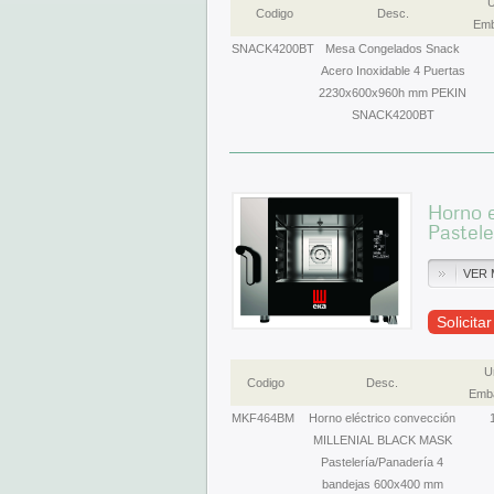
U
Codigo
Desc.
Emb
SNACK4200BT
Mesa Congelados Snack
Acero Inoxidable 4 Puertas
2230x600x960h mm PEKIN
SNACK4200BT
Horno 
Pastel
VER 
Solicita
U
Codigo
Desc.
Emba
MKF464BM
Horno eléctrico convección
MILLENIAL BLACK MASK
Pastelería/Panadería 4
bandejas 600x400 mm