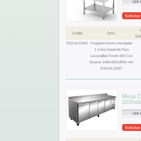
VER 
Solicita
Codigo
Desc.
Emb
IS1614L1DW1
Fregadero Acero Inoxidable
1 Cuba Izquierda Para
Lavavajillas Fondo 600 Con
Estante 1400x600x850h mm
IS1614L1DW1
Mesa C
2230x
VER 
Solicita