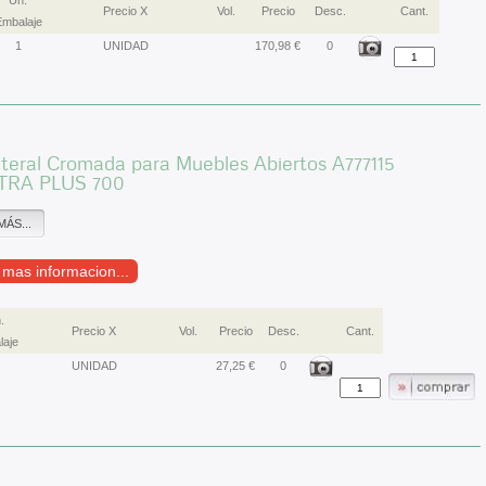
Un.
Precio X
Vol.
Precio
Desc.
Cant.
mbalaje
1
UNIDAD
170,98 €
0
teral Cromada para Muebles Abiertos A777115
TRA PLUS 700
MÁS...
r mas informacion...
.
Precio X
Vol.
Precio
Desc.
Cant.
laje
UNIDAD
27,25 €
0