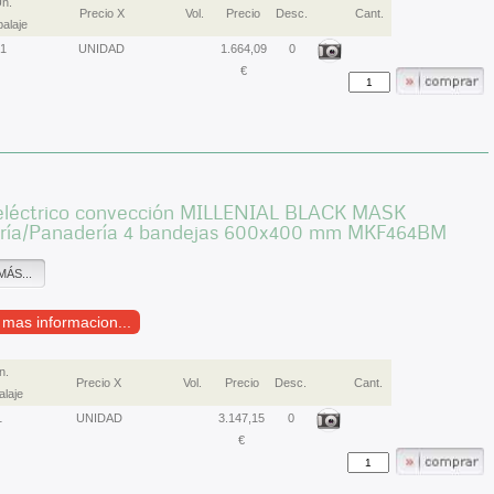
n.
Precio X
Vol.
Precio
Desc.
Cant.
alaje
1
UNIDAD
1.664,09
0
€
eléctrico convección MILLENIAL BLACK MASK
ería/Panadería 4 bandejas 600x400 mm MKF464BM
MÁS...
r mas informacion...
n.
Precio X
Vol.
Precio
Desc.
Cant.
laje
1
UNIDAD
3.147,15
0
€