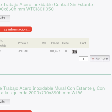
 Trabajo Acero inoxidable Central Sin Estante
00x850h mm WTC180110S0
MÁS...
r mas informacion...
n.
Precio X
Vol.
Precio
Desc.
Cant.
alaje
1
UNIDAD
404,45 €
0
 Trabajo Acero Inoxidable Mural Con Estante y Con
 a la izquierda 2000x700x850h mm WTW
MÁS...