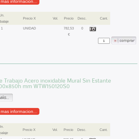
r mas informacion...
Un.
Precio X
Vol.
Precio
Desc.
Cant.
alaje
1
UNIDAD
782,53
0
€
 Trabajo Acero inoxidable Mural Sin Estante
500x850h mm WTW150120S0
MÁS...
r mas informacion...
Un.
Precio X
Vol.
Precio
Desc.
Cant.
alaje