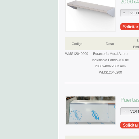
2000x
VER 
Solicita
U
Codigo
Desc.
Emb
WMS12040200
Estantería Mural Acero
Inoxidable Fondo 400 de
2000x400x200h mm
WMS12040200
Puertas
VER 
Solicita