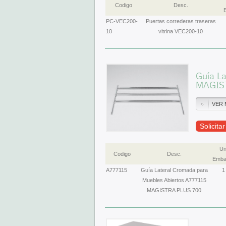
Codigo
Desc.
E
PC-VEC200-
Puertas correderas traseras
10
vitrina VEC200-10
Guía La
MAGIS
VER 
Solicita
Un
Codigo
Desc.
Emba
A777115
Guía Lateral Cromada para
1
Muebles Abiertos A777115
MAGISTRA PLUS 700