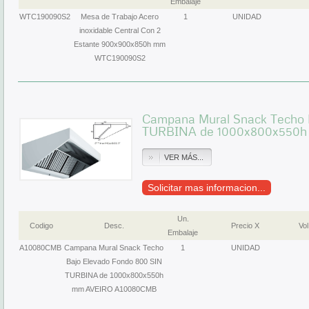
Embalaje
WTC190090S2
Mesa de Trabajo Acero
1
UNIDAD
inoxidable Central Con 2
Estante 900x900x850h mm
WTC190090S2
Campana Mural Snack Techo 
TURBINA de 1000x800x550
VER MÁS...
Solicitar mas informacion...
Un.
Codigo
Desc.
Precio X
Vol
Embalaje
A10080CMB
Campana Mural Snack Techo
1
UNIDAD
Bajo Elevado Fondo 800 SIN
TURBINA de 1000x800x550h
mm AVEIRO A10080CMB