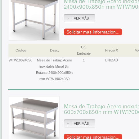
Mesa de Trabajo Acero inoxid
2400x900x850h mm WTW190
VER MÁS...
Solicitar mas informacion...
Un.
Codigo
Desc.
Precio X
Vol
Embalaje
WTW190240S0
Mesa de Trabajo Acero
1
UNIDAD
inoxidable Mural Sin
Estante 2400x900x850h
mm WTW190240S0
Mesa de Trabajo Acero inoxid
600x700x850h mm WTW1700
VER MÁS...
Solicitar mas informacion...