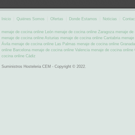
Inicio
Quiénes Somos
Ofertas
Donde Estamos
Noticias
Contac
menaje de cocina online León
menaje de cocina online Zaragoza
menaje de 
menaje de cocina online Asturias
menaje de cocina online Cantabria
menaje 
Ávila
menaje de cocina online Las Palmas
menaje de cocina online Granada
online Barcelona
menaje de cocina online Valencia
menaje de cocina online 
cocina online Cádiz
Suministros Hosteleria CEM - Copyright © 2022.