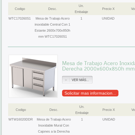
Un.
Codigo
Desc.
Precio X
Vol
Embalaje
WTC170260S1
Mesa de Trabajo Acero
1
UNIDAD
inoxidable Central Con 1
Estante 2600x700x850h
mm WTC170260S1
Mesa de Trabajo Acero Inoxid
Derecha 2000x600x850h m
VER MÁS...
Solicitar mas informacion...
Un.
Codigo
Desc.
Precio X
Vo
Embalaje
WTW16020DDR
Mesa de Trabajo Acero
1
UNIDAD
Inoxidable Mural Con
Cajones a la Derecha