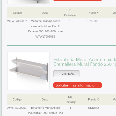
Un.
Codigo
Desc.
Precio X
Vol
Embalaje
WTW170060S2
Mesa de Trabajo Acero
1
UNIDAD
inoxidable Mural Con 2
Estante 600x700x850h mm
WTW170060S2
Estantería Mural Acero Inoxid
Cremallera Mural Fondo 250
VER MÁS...
Solicitar mas informacion...
Un.
Codigo
Desc.
Precio X
Vo
Embalaje
AWSFS100250
Estantería Mural Acero
1
UNIDAD
Inoxidable Con Estante Liso