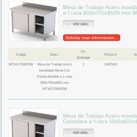
Mesa de Trabajo Acero inoxid
a 1 cara 800x700x850h mm
VER MÁS...
Solicitar mas informacion...
Un.
Codigo
Desc.
Precio X
Vo
Embalaje
WTW170080SW
Mesa de Trabajo Acero
1
UNIDAD
inoxidable Mural Con
Puerta Abatible a 1 cara
800x700x850h mm
WTW170080SW
Mesa de Trabajo Acero inoxid
Corredera a 1 cara 1200x6
VER MÁS...