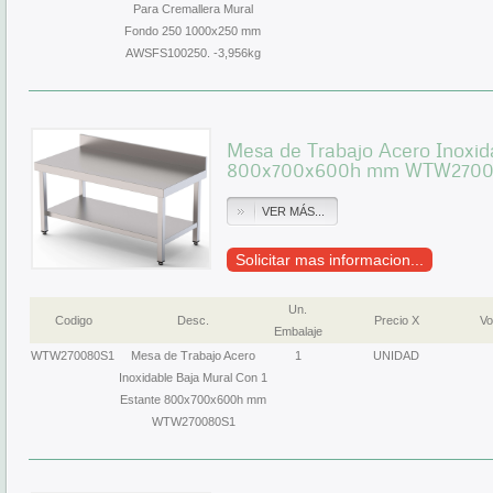
Para Cremallera Mural
Fondo 250 1000x250 mm
AWSFS100250. -3,956kg
Mesa de Trabajo Acero Inoxid
800x700x600h mm WTW2700
VER MÁS...
Solicitar mas informacion...
Un.
Codigo
Desc.
Precio X
Vo
Embalaje
WTW270080S1
Mesa de Trabajo Acero
1
UNIDAD
Inoxidable Baja Mural Con 1
Estante 800x700x600h mm
WTW270080S1