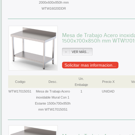
2000x600x850h mm
WTW16020DDR
Mesa de Trabajo Acero inoxid
1500x700x850h mm WTW1701
VER MÁS...
Solicitar mas informacion...
Un.
Codigo
Desc.
Precio X
Vol
Embalaje
WTW170150S1
Mesa de Trabajo Acero
1
UNIDAD
inoxidable Mural Con 1
Estante 1500x700x850h
mm WTW170150S1