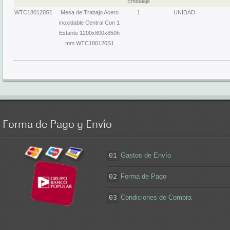
Embalaje
WTC180120S1
Mesa de Trabajo Acero
1
UNIDAD
inoxidable Central Con 1
Estante 1200x800x850h
mm WTC180120S1
Forma
de Pago y Envío
Gastos de Envío
01
Forma de Pago
02
Condiciones de Compra
03