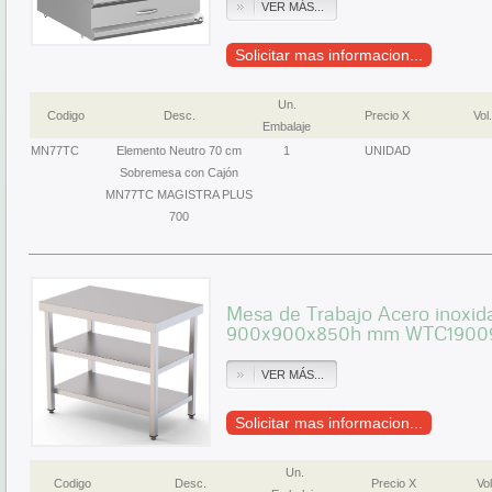
VER MÁS...
Solicitar mas informacion...
Un.
Codigo
Desc.
Precio X
Vol.
Embalaje
MN77TC
Elemento Neutro 70 cm
1
UNIDAD
Sobremesa con Cajón
MN77TC MAGISTRA PLUS
700
Mesa de Trabajo Acero inoxid
900x900x850h mm WTC1900
VER MÁS...
Solicitar mas informacion...
Un.
Codigo
Desc.
Precio X
Vol