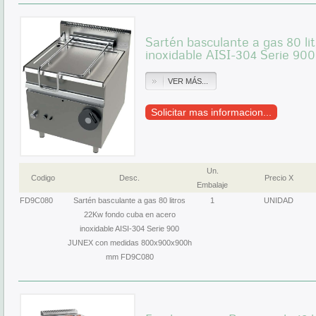
Sartén basculante a gas 80 li
inoxidable AISI-304 Serie 90
VER MÁS...
Solicitar mas informacion...
Un.
Codigo
Desc.
Precio X
Embalaje
FD9C080
Sartén basculante a gas 80 litros
1
UNIDAD
22Kw fondo cuba en acero
inoxidable AISI-304 Serie 900
JUNEX con medidas 800x900x900h
mm FD9C080