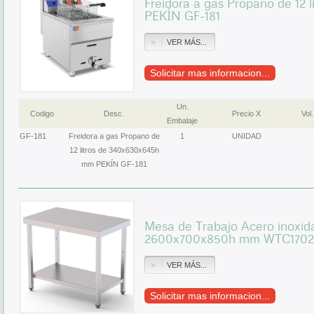
Freidora a gas Propano de 12
PEKÍN GF-181
VER MÁS...
Solicitar mas informacion...
Un.
Codigo
Desc.
Precio X
Vol.
Embalaje
GF-181
Freidora a gas Propano de
1
UNIDAD
12 litros de 340x630x645h
mm PEKÍN GF-181
Mesa de Trabajo Acero inoxida
2600x700x850h mm WTC1702
VER MÁS...
Solicitar mas informacion...