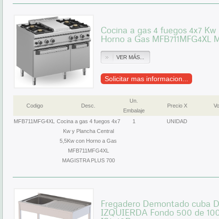
Cocina a gas 4 fuegos 4x7 Kw
Horno a Gas MFB711MFG4XL 
VER MÁS...
Solicitar mas informacion...
Un.
Codigo
Desc.
Precio X
Vo
Embalaje
MFB711MFG4XL
Cocina a gas 4 fuegos 4x7
1
UNIDAD
Kw y Plancha Central
5,5Kw con Horno a Gas
MFB711MFG4XL
MAGISTRA PLUS 700
Fregadero Demontado cuba D
IZQUIERDA Fondo 500 de 1