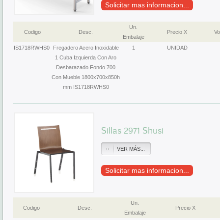
Solicitar mas informacion...
Un.
Codigo
Desc.
Precio X
Vo
Embalaje
IS1718RWHS0
Fregadero Acero Inoxidable
1
UNIDAD
1 Cuba Izquierda Con Aro
Desbarazado Fondo 700
Con Mueble 1800x700x850h
mm IS1718RWHS0
Sillas 2971 Shusi
VER MÁS...
Solicitar mas informacion...
Un.
Codigo
Desc.
Precio X
Embalaje