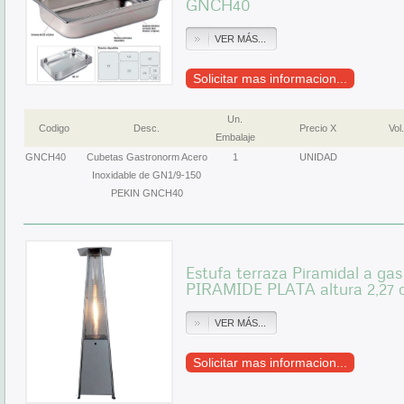
GNCH40
VER MÁS...
Solicitar mas informacion...
Un.
Codigo
Desc.
Precio X
Vol.
Embalaje
GNCH40
Cubetas Gastronorm Acero
1
UNIDAD
Inoxidable de GN1/9-150
PEKIN GNCH40
Estufa terraza Piramidal a g
PIRAMIDE PLATA altura 2,27
VER MÁS...
Solicitar mas informacion...