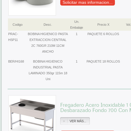
Solicitar mas informacion...
Un.
Codigo
Desc.
Precio X
Vol.
Embalaje
PRAC-
BOBINA HIGIENICO PASTA
1
PAQUETE 6 ROLLOS
HSP11
EXTRACCION CENTRAL
2C 760GR 210M 11CM
ANCHO
BER/HI168
BOBINA HIGIENICO
1
PAQUETE 18 ROLLOS
INDUSTRIAL PASTA
LAMINADO 350gr 115m 18
Uni
Fregadero Acero Inoxidable 1
Desbarazado Fondo 700 Con
VER MÁS...