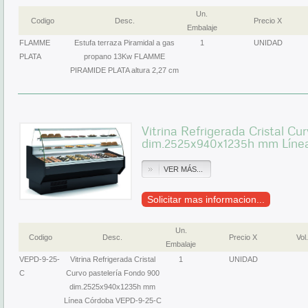
Un.
Codigo
Desc.
Precio X
Embalaje
FLAMME
Estufa terraza Piramidal a gas
1
UNIDAD
PLATA
propano 13Kw FLAMME
PIRAMIDE PLATA altura 2,27 cm
Vitrina Refrigerada Cristal Cu
dim.2525x940x1235h mm Líne
VER MÁS...
Solicitar mas informacion...
Un.
Codigo
Desc.
Precio X
Vol.
Embalaje
VEPD-9-25-
Vitrina Refrigerada Cristal
1
UNIDAD
C
Curvo pastelería Fondo 900
dim.2525x940x1235h mm
Línea Córdoba VEPD-9-25-C