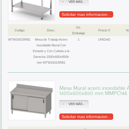
VER MÁS...
Solicitar mas informacion...
Un.
Codigo
Desc.
Precio X
Vo
Embalaje
WTW16015RB1
Mesa de Trabajo Acero
1
UNIDAD
Inoxidable Mural Con
Estante y Con Cubeta a la
Derecha 1500x600x850h
mm WTW16015RB1
Mesa Mural acero inoxidable A
1400x600x850 mm MMPC146 Lí
VER MÁS...
Solicitar mas informacion...