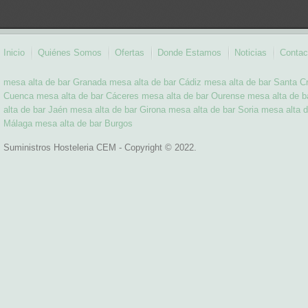
Inicio
Quiénes Somos
Ofertas
Donde Estamos
Noticias
Contac
mesa alta de bar Granada
mesa alta de bar Cádiz
mesa alta de bar Santa Cr
Cuenca
mesa alta de bar Cáceres
mesa alta de bar Ourense
mesa alta de b
alta de bar Jaén
mesa alta de bar Girona
mesa alta de bar Soria
mesa alta d
Málaga
mesa alta de bar Burgos
Suministros Hosteleria CEM - Copyright © 2022.