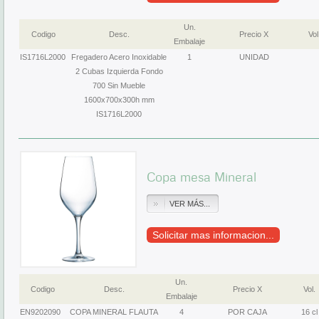
Un.
Codigo
Desc.
Precio X
Vol
Embalaje
IS1716L2000
Fregadero Acero Inoxidable
1
UNIDAD
2 Cubas Izquierda Fondo
700 Sin Mueble
1600x700x300h mm
IS1716L2000
Copa mesa Mineral
VER MÁS...
Solicitar mas informacion...
Un.
Codigo
Desc.
Precio X
Vol.
Embalaje
EN9202090
COPA MINERAL FLAUTA
4
POR CAJA
16 cl