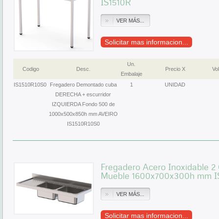
IS1510R
VER MÁS...
Solicitar mas informacion...
Un.
Codigo
Desc.
Precio X
Vol
Embalaje
IS1510R10S0
Fregadero Demontado cuba
1
UNIDAD
DERECHA + escurridor
IZQUIERDA Fondo 500 de
1000x500x850h mm AVEIRO
IS1510R10S0
Fregadero Acero Inoxidable 2
Mueble 1600x700x300h mm I
VER MÁS...
Solicitar mas informacion...