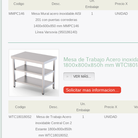
Un.
Codigo
Desc.
Precio X
Embalaje
MMPC146
Mesa Mural acero inoxidable AISI
1
UNIDAD
201 con puertas correderas
1400x600x850 mm MMPC146
Línea Varsovia (950186140)
Mesa de Trabajo Acero inoxid
1800x800x850h mm WTC1801
VER MÁS...
Solicitar mas informacion...
Un.
Codigo
Desc.
Precio X
Vol
Embalaje
WTC180180S2
Mesa de Trabajo Acero
1
UNIDAD
inoxidable Central Con 2
Estante 1800x800x850h
mm WTC180180S2.