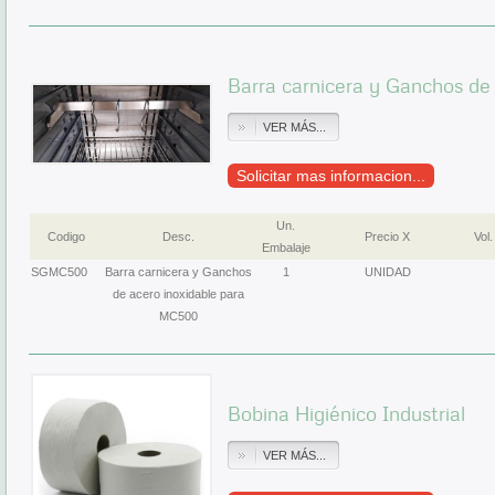
Barra carnicera y Ganchos de
VER MÁS...
Solicitar mas informacion...
Un.
Codigo
Desc.
Precio X
Vol.
Embalaje
SGMC500
Barra carnicera y Ganchos
1
UNIDAD
de acero inoxidable para
MC500
Bobina Higiénico Industrial
VER MÁS...