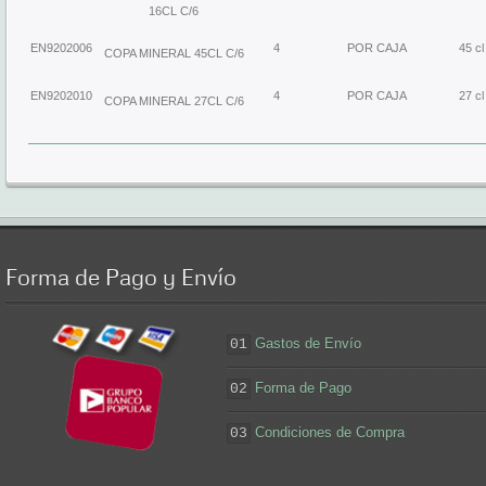
16CL C/6
EN9202006
4
POR CAJA
45 cl
COPA MINERAL 45CL C/6
EN9202010
4
POR CAJA
27 cl
COPA MINERAL 27CL C/6
Forma
de Pago y Envío
Gastos de Envío
01
Forma de Pago
02
Condiciones de Compra
03