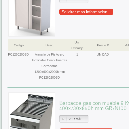
Solicitar mas informacion...
Un.
Codigo
Desc.
Precio X
Vol
Embalaje
FC1260200SD
Armario de Pie Acero
1
UNIDAD
Inoxidable Con 2 Puertas
Correderas
1200x600x2000h mm
FC1260200SD
Barbacoa gas con mueble 9 K
400x730x850h mm GR7N100
VER MÁS...