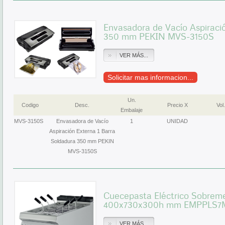
Envasadora de Vacío Aspiraci
350 mm PEKIN MVS-3150S
VER MÁS...
Solicitar mas informacion...
Un.
Codigo
Desc.
Precio X
Vol.
Embalaje
MVS-3150S
Envasadora de Vacío
1
UNIDAD
Aspiración Externa 1 Barra
Soldadura 350 mm PEKIN
MVS-3150S
Cuecepasta Eléctrico Sobremes
400x730x300h mm EMPPLS7ME
VER MÁS...