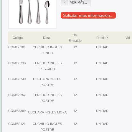
VER MÁS...
Solicitar mas informacion...
Un.
Codigo
Desc.
Precio X
Vol.
Embalaje
COM/50381
CUCHILLO INGLES
12
UNIDAD
LUNCH
COM/53733
TENEDOR INGLES
12
UNIDAD
PESCADO
COM/53740
CUCHARA INGLES
12
UNIDAD
POSTRE
COM/53757
TENEDOR INGLES
12
UNIDAD
POSTRE
COM/54389
12
UNIDAD
CUCHARA INGLES MOKA
COM/50121
CUCHILLO INGLES
12
UNIDAD
POSTRE