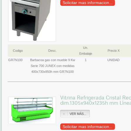
Solicitar mas informacion...
Un.
Codigo
Desc.
Precio X
Embalaje
GR7N100
Barbacoa gas con mueble 9 Kw
1
UNIDAD
Serie 700 JUNEX con medidas
400x730x850h mm GR7N100
Vitrina Refrigerada Cristal Re
dim.1305x940x1235h mm Líne
VER MÁS...
Solicitar mas informacion...