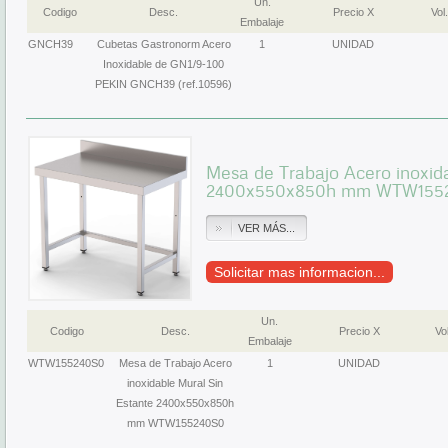
Un.
Codigo
Desc.
Precio X
Vol.
Embalaje
GNCH39
Cubetas Gastronorm Acero
1
UNIDAD
Inoxidable de GN1/9-100
PEKIN GNCH39 (ref.10596)
Mesa de Trabajo Acero inoxid
2400x550x850h mm WTW155
VER MÁS...
Solicitar mas informacion...
Un.
Codigo
Desc.
Precio X
Vol
Embalaje
WTW155240S0
Mesa de Trabajo Acero
1
UNIDAD
inoxidable Mural Sin
Estante 2400x550x850h
mm WTW155240S0