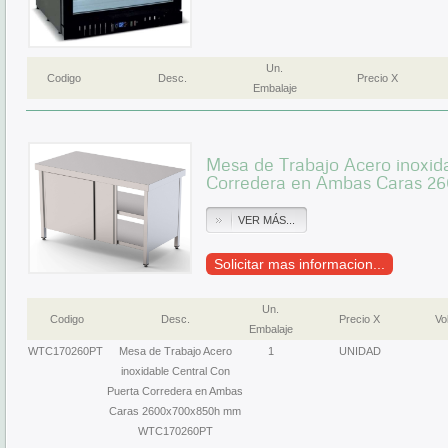
Un.
Codigo
Desc.
Precio X
Embalaje
Mesa de Trabajo Acero inoxid
Corredera en Ambas Caras 
VER MÁS...
Solicitar mas informacion...
Un.
Codigo
Desc.
Precio X
Vol
Embalaje
WTC170260PT
Mesa de Trabajo Acero
1
UNIDAD
inoxidable Central Con
Puerta Corredera en Ambas
Caras 2600x700x850h mm
WTC170260PT