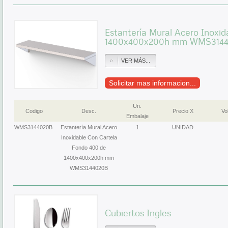
Estantería Mural Acero Inoxi
1400x400x200h mm WMS314
VER MÁS...
Solicitar mas informacion...
Un.
Codigo
Desc.
Precio X
Vol
Embalaje
WMS3144020B
Estantería Mural Acero
1
UNIDAD
Inoxidable Con Cartela
Fondo 400 de
1400x400x200h mm
WMS3144020B
Cubiertos Ingles