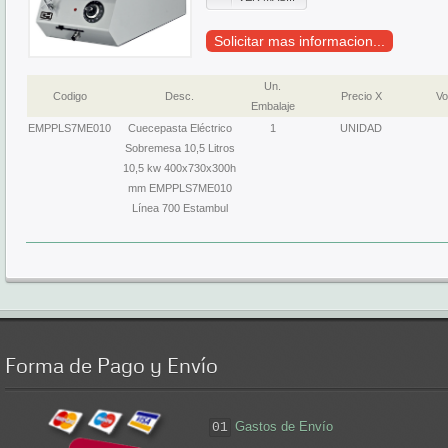
Solicitar mas informacion...
Un.
Codigo
Desc.
Precio X
Vo
Embalaje
EMPPLS7ME010
Cuecepasta Eléctrico
1
UNIDAD
Sobremesa 10,5 Litros
10,5 kw 400x730x300h
mm EMPPLS7ME010
Línea 700 Estambul
Forma
de Pago y Envío
Gastos de Envío
01