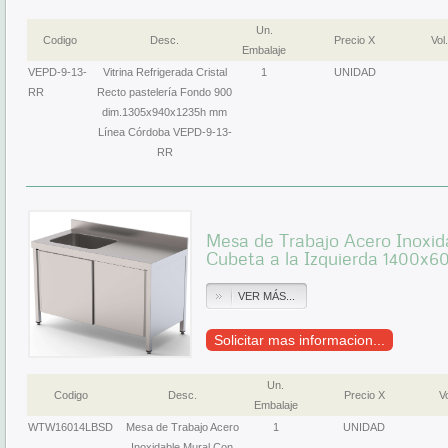
Un.
Codigo
Desc.
Precio X
Vol.
Embalaje
VEPD-9-13-
Vitrina Refrigerada Cristal
1
UNIDAD
RR
Recto pastelería Fondo 900
dim.1305x940x1235h mm
Línea Córdoba VEPD-9-13-
RR
Mesa de Trabajo Acero Inoxid
Cubeta a la Izquierda 1400
VER MÁS...
Solicitar mas informacion...
Un.
Codigo
Desc.
Precio X
Vo
Embalaje
WTW16014LBSD
Mesa de Trabajo Acero
1
UNIDAD
Inoxidable Mural Con