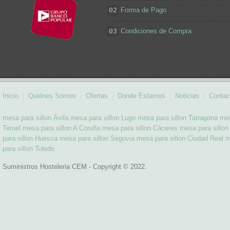
Forma de Pago
02
Condiciones de Compra
03
Inicio
Quiénes Somos
Ofertas
Donde Estamos
Noticias
Contac
mesa para sillon Ávila
mesa para sillon Lugo
mesa para sillon Tarragona
mes
Teruel
mesa para sillon A Coruña
mesa para sillon Cáceres
mesa para sillon
para sillon Huesca
mesa para sillon Segovia
mesa para sillon Ciudad Real
m
para sillon Toledo
Suministros Hosteleria CEM - Copyright © 2022.