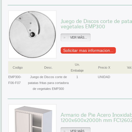
Juego de Discos corte de pata
vegetales EMP300
VER MÁS...
Solicitar mas informacion...
Un.
Codigo
Desc.
Precio X
Vol.
Embalaje
EMP300-
Juego de Discos corte de
1
UNIDAD
F06-F07
patatas fritas para cortadora
de vegetales EMP300
Armario de Pie Acero Inoxida
1200x600x2000h mm FC1260
VER MÁS...