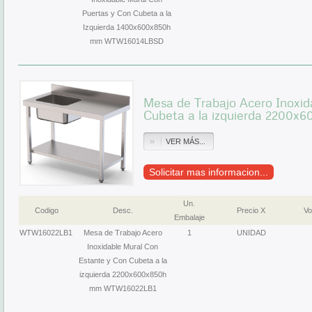
Puertas y Con Cubeta a la
Izquierda 1400x600x850h
mm WTW16014LBSD
Mesa de Trabajo Acero Inoxid
Cubeta a la izquierda 2200
VER MÁS...
Solicitar mas informacion...
Un.
Codigo
Desc.
Precio X
Vo
Embalaje
WTW16022LB1
Mesa de Trabajo Acero
1
UNIDAD
Inoxidable Mural Con
Estante y Con Cubeta a la
izquierda 2200x600x850h
mm WTW16022LB1