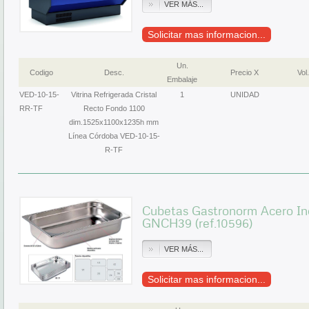
VER MÁS...
Solicitar mas informacion...
Un.
Codigo
Desc.
Precio X
Vol.
Embalaje
VED-10-15-
Vitrina Refrigerada Cristal
1
UNIDAD
RR-TF
Recto Fondo 1100
dim.1525x1100x1235h mm
Línea Córdoba VED-10-15-
R-TF
Cubetas Gastronorm Acero In
GNCH39 (ref.10596)
VER MÁS...
Solicitar mas informacion...