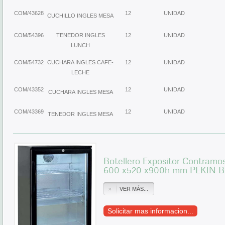
COM/43628
12
UNIDAD
CUCHILLO INGLES MESA
COM/54396
TENEDOR INGLES
12
UNIDAD
LUNCH
COM/54732
CUCHARA INGLES CAFE-
12
UNIDAD
LECHE
COM/43352
12
UNIDAD
CUCHARA INGLES MESA
COM/43369
12
UNIDAD
TENEDOR INGLES MESA
Botellero Expositor Contramos
600 x520 x900h mm PEKIN B
VER MÁS...
Solicitar mas informacion...