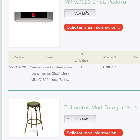
MKKC1620 Línea Padova
VER MÁS...
Solicitar mas informacion...
Un.
Codigo
Desc.
Precio X
Vol.
Embalaje
MKKC1620
Campana de Condensación
1
UNIDAD
para Hornos Black Mask
MKKC1620 Línea Padova
Taburetes Mod. Integral 1001
VER MÁS...
Solicitar mas informacion...