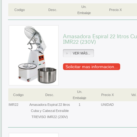
Un.
Codigo
Desc.
Precio X
Embalaje
Amasadora Espiral 22 litros C
IMR22 (230V)
VER MÁS...
Solicitar mas informacion...
Un.
Codigo
Desc.
Precio X
Vol.
Embalaje
IMR22
Amasadora Espiral 22 litros
1
UNIDAD
Cuba y Cabezal Extraíble
TREVISO IMR22 (230V)