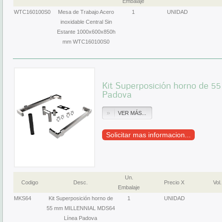
Embalaje
WTC160100S0
Mesa de Trabajo Acero
1
UNIDAD
inoxidable Central Sin
Estante 1000x600x850h
mm WTC160100S0
Kit Superposición horno de
Padova
VER MÁS...
Solicitar mas informacion...
Un.
Codigo
Desc.
Precio X
Vol.
Embalaje
MKS64
Kit Superposición horno de
1
UNIDAD
55 mm MILLENNIAL MDS64
Línea Padova