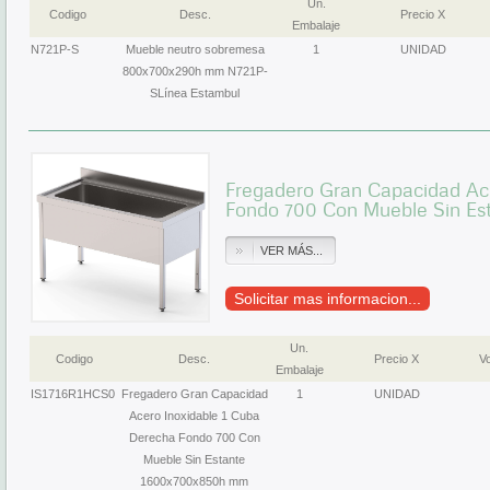
Un.
Codigo
Desc.
Precio X
Embalaje
N721P-S
Mueble neutro sobremesa
1
UNIDAD
800x700x290h mm N721P-
SLínea Estambul
Fregadero Gran Capacidad Ac
Fondo 700 Con Mueble Sin Es
VER MÁS...
Solicitar mas informacion...
Un.
Codigo
Desc.
Precio X
Vo
Embalaje
IS1716R1HCS0
Fregadero Gran Capacidad
1
UNIDAD
Acero Inoxidable 1 Cuba
Derecha Fondo 700 Con
Mueble Sin Estante
1600x700x850h mm