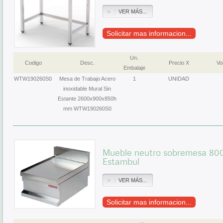
VER MÁS...
Solicitar mas informacion...
Un.
Codigo
Desc.
Precio X
Vol
Embalaje
WTW190260S0
Mesa de Trabajo Acero
1
UNIDAD
inoxidable Mural Sin
Estante 2600x900x850h
mm WTW190260S0
Mueble neutro sobremesa 80
Estambul
VER MÁS...
Solicitar mas informacion...