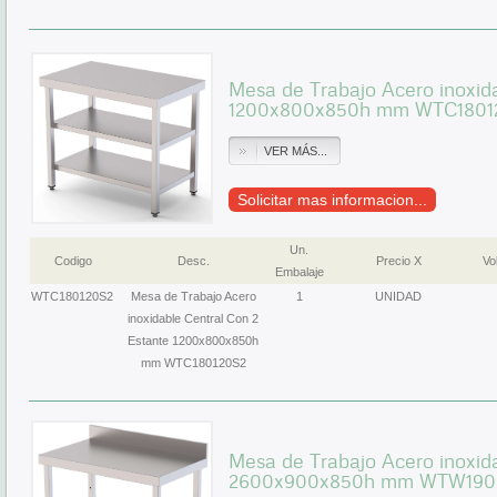
Mesa de Trabajo Acero inoxid
1200x800x850h mm WTC1801
VER MÁS...
Solicitar mas informacion...
Un.
Codigo
Desc.
Precio X
Vol
Embalaje
WTC180120S2
Mesa de Trabajo Acero
1
UNIDAD
inoxidable Central Con 2
Estante 1200x800x850h
mm WTC180120S2
Mesa de Trabajo Acero inoxid
2600x900x850h mm WTW190