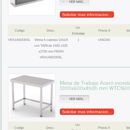
VER MÁS...
Solicitar mas informacion...
Un.
Codigo
Desc.
Precio X
Vol
Embalaje
VRX1400330SL
Vitrina 6 cubetas GN1/4
1
UNIDAD
con TAPA de 1400 x335
x270h mm PEKIN
VRX1400330SL
Mesa de Trabajo Acero inoxida
1000x600x850h mm WTC160
VER MÁS...
Solicitar mas informacion...
Un.
Codigo
Desc.
Precio X
Vol