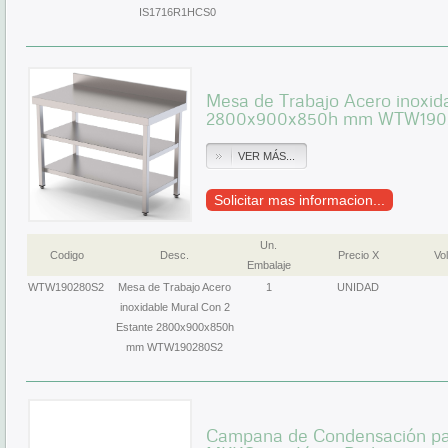
IS1716R1HCS0
Mesa de Trabajo Acero inoxid
2800x900x850h mm WTW190
VER MÁS...
Solicitar mas informacion...
Un.
Codigo
Desc.
Precio X
Vol
Embalaje
WTW190280S2
Mesa de Trabajo Acero
1
UNIDAD
inoxidable Mural Con 2
Estante 2800x900x850h
mm WTW190280S2
Campana de Condensación pa