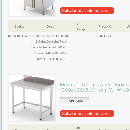
Solicitar mas informacion...
Un.
Codigo
Desc.
Precio X
Vo
Embalaje
IS1614R1DWD
Fregadero Acero Inoxidable
1
UNIDAD
1 Cuba Derecha Para
Lavavajillas Fondo 600 Con
Puertas 1400x600x850h
mm IS1614R1DWD
Mesa de Trabajo Acero inoxid
1000x500x850h mm WTW150
VER MÁS...
Solicitar mas informacion...
Un.