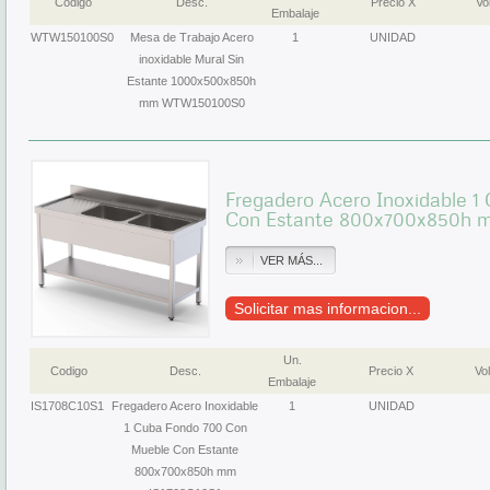
Codigo
Desc.
Precio X
Vol
Embalaje
WTW150100S0
Mesa de Trabajo Acero
1
UNIDAD
inoxidable Mural Sin
Estante 1000x500x850h
mm WTW150100S0
Fregadero Acero Inoxidable 
Con Estante 800x700x850h m
VER MÁS...
Solicitar mas informacion...
Un.
Codigo
Desc.
Precio X
Vol
Embalaje
IS1708C10S1
Fregadero Acero Inoxidable
1
UNIDAD
1 Cuba Fondo 700 Con
Mueble Con Estante
800x700x850h mm