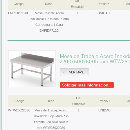
Un.
Codigo
Desc.
Precio X
Vol
Embalaje
EMPIDP7120I
Mesa Caliente Acero
1
UNIDAD
Inoxidable 1,2 m con Puerta
Corredera a 1 Cara
EMPIDP7120I
Mesa de Trabajo Acero Inoxid
2200x600x600h mm WTW26
VER MÁS...
Solicitar mas informacion...
Un.
Codigo
Desc.
Precio X
Vo
Embalaje
WTW260220S0
Mesa de Trabajo Acero
1
UNIDAD
Inoxidable Baja Mural Sin
Estante 2200x600x600h
mm WTW260220S0