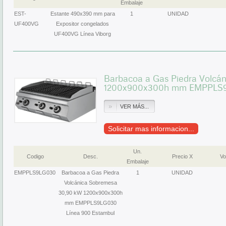
Embalaje
EST-
Estante 490x390 mm para
1
UNIDAD
UF400VG
Expositor congelados
UF400VG Línea Viborg
Barbacoa a Gas Piedra Volcá
1200x900x300h mm EMPPLS9L
VER MÁS...
Solicitar mas informacion...
Un.
Codigo
Desc.
Precio X
Vo
Embalaje
EMPPLS9LG030
Barbacoa a Gas Piedra
1
UNIDAD
Volcánica Sobremesa
30,90 kW 1200x900x300h
mm EMPPLS9LG030
Línea 900 Estambul