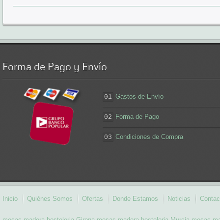
Forma
de Pago y Envío
Gastos de Envío
01
Forma de Pago
02
Condiciones de Compra
03
Inicio
Quiénes Somos
Ofertas
Donde Estamos
Noticias
Contac
mesas madera hosteleria Girona
mesas madera hosteleria Murcia
mesas mad