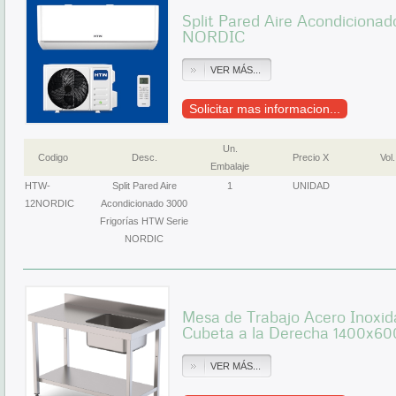
Split Pared Aire Acondicionad
NORDIC
VER MÁS...
Solicitar mas informacion...
Un.
Codigo
Desc.
Precio X
Vol.
Embalaje
HTW-
Split Pared Aire
1
UNIDAD
12NORDIC
Acondicionado 3000
Frigorías HTW Serie
NORDIC
Mesa de Trabajo Acero Inoxid
Cubeta a la Derecha 1400x
VER MÁS...