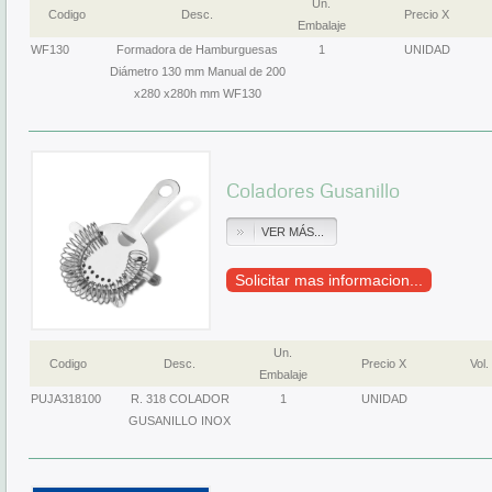
Un.
Codigo
Desc.
Precio X
Embalaje
WF130
Formadora de Hamburguesas
1
UNIDAD
Diámetro 130 mm Manual de 200
x280 x280h mm WF130
Coladores Gusanillo
VER MÁS...
Solicitar mas informacion...
Un.
Codigo
Desc.
Precio X
Vol.
Embalaje
PUJA318100
R. 318 COLADOR
1
UNIDAD
GUSANILLO INOX