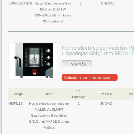
EMPPLSDTG80
Sartén Basculante a Gas
1
UNIDAD
80 litros 11,20 kW
800x900x850h mm Línea
900 Estambul
Horno eléctrico convección
5 bandejas GN1/1 mm MKF511S
VER MÁS...
Solicitar mas informacion...
Un.
Codigo
Desc.
Precio X
Vol.
Embalaje
MKF511S
Horno eléctrico convección
1
UNIDAD
MILLENIAL SMART
Gastronomía 5 bandejas
GN1/1 mm MKF511S Línea
Padova