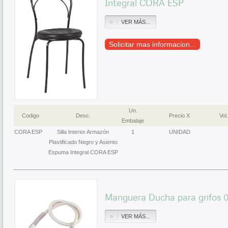
Integral CORA ESP
VER MÁS...
Solicitar mas informacion...
Un.
Codigo
Desc.
Precio X
Vol.
Embalaje
CORA ESP
Silla Interior Armazón
1
UNIDAD
Plastificado Negro y Asiento
Espuma Integral CORA ESP
Manguera Ducha para grifos 0
VER MÁS...