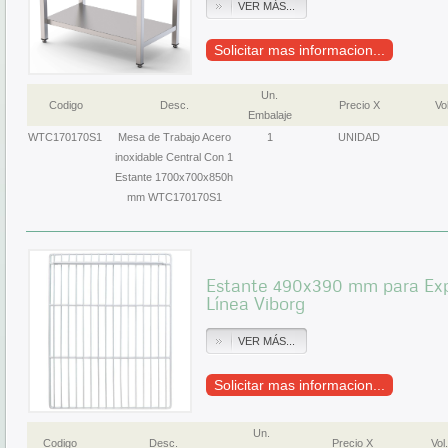
VER MÁS...
Solicitar mas informacion...
Un.
Codigo
Desc.
Precio X
Vol
Embalaje
WTC170170S1
Mesa de Trabajo Acero
1
UNIDAD
inoxidable Central Con 1
Estante 1700x700x850h
mm WTC170170S1
Estante 490x390 mm para Ex
Línea Viborg
VER MÁS...
Solicitar mas informacion...
Un.
Codigo
Desc.
Precio X
Vol.