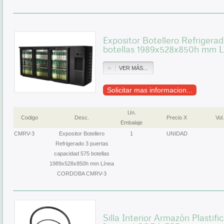
Expositor Botellero Refrigera
botellas 1989x528x850h mm
VER MÁS...
Solicitar mas informacion...
Un.
Codigo
Desc.
Precio X
Vol.
Embalaje
CMRV-3
Expositor Botellero
1
UNIDAD
Refrigerado 3 puertas
capacidad 575 botellas
1989x528x850h mm Línea
CORDOBA CMRV-3
Silla Interior Armazón Plasti