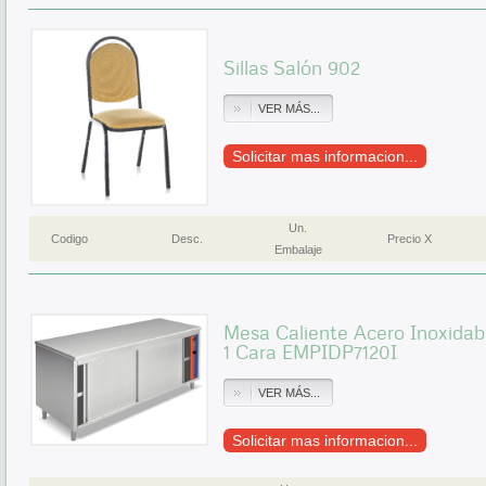
Sillas Salón 902
VER MÁS...
Solicitar mas informacion...
Un.
Codigo
Desc.
Precio X
Embalaje
Mesa Caliente Acero Inoxidabl
1 Cara EMPIDP7120I
VER MÁS...
Solicitar mas informacion...