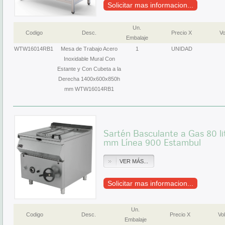
Solicitar mas informacion...
Un.
Codigo
Desc.
Precio X
Vo
Embalaje
WTW16014RB1
Mesa de Trabajo Acero
1
UNIDAD
Inoxidable Mural Con
Estante y Con Cubeta a la
Derecha 1400x600x850h
mm WTW16014RB1
Sartén Basculante a Gas 80 l
mm Línea 900 Estambul
VER MÁS...
Solicitar mas informacion...
Un.
Codigo
Desc.
Precio X
Vol
Embalaje