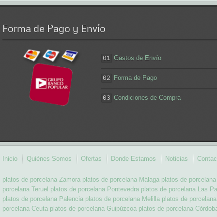
Forma
de Pago y Envío
Gastos de Envío
01
Forma de Pago
02
Condiciones de Compra
03
Inicio
Quiénes Somos
Ofertas
Donde Estamos
Noticias
Contac
platos de porcelana Zamora
platos de porcelana Málaga
platos de porcelana
porcelana Teruel
platos de porcelana Pontevedra
platos de porcelana Las P
platos de porcelana Palencia
platos de porcelana Melilla
platos de porcelan
porcelana Ceuta
platos de porcelana Guipúzcoa
platos de porcelana Córdob