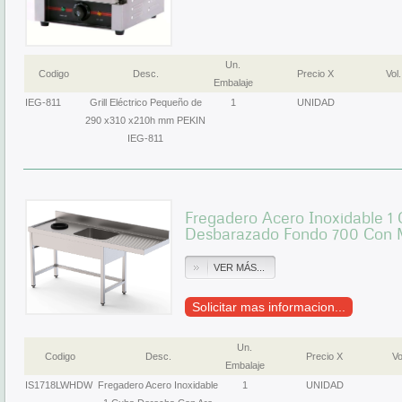
Un.
Codigo
Desc.
Precio X
Vol.
Embalaje
IEG-811
Grill Eléctrico Pequeño de
1
UNIDAD
290 x310 x210h mm PEKIN
IEG-811
Fregadero Acero Inoxidable 1
Desbarazado Fondo 700 Con M
VER MÁS...
Solicitar mas informacion...
Un.
Codigo
Desc.
Precio X
Vo
Embalaje
IS1718LWHDW
Fregadero Acero Inoxidable
1
UNIDAD