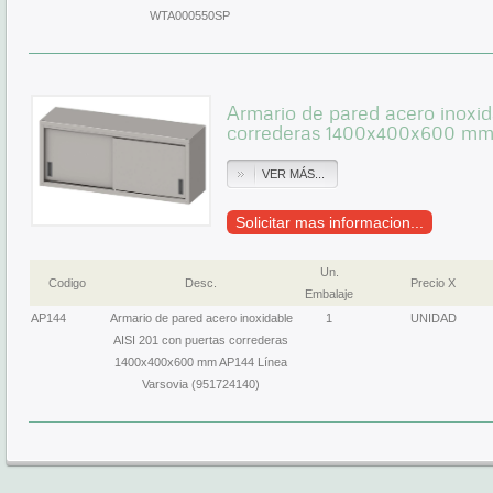
WTA000550SP
Armario de pared acero inoxid
correderas 1400x400x600 mm 
VER MÁS...
Solicitar mas informacion...
Un.
Codigo
Desc.
Precio X
Embalaje
AP144
Armario de pared acero inoxidable
1
UNIDAD
AISI 201 con puertas correderas
1400x400x600 mm AP144 Línea
Varsovia (951724140)