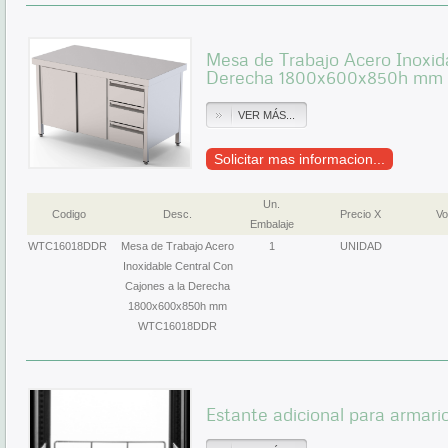
Mesa de Trabajo Acero Inoxid
Derecha 1800x600x850h mm
VER MÁS...
Solicitar mas informacion...
Un.
Codigo
Desc.
Precio X
Vo
Embalaje
WTC16018DDR
Mesa de Trabajo Acero
1
UNIDAD
Inoxidable Central Con
Cajones a la Derecha
1800x600x850h mm
WTC16018DDR
Estante adicional para armar