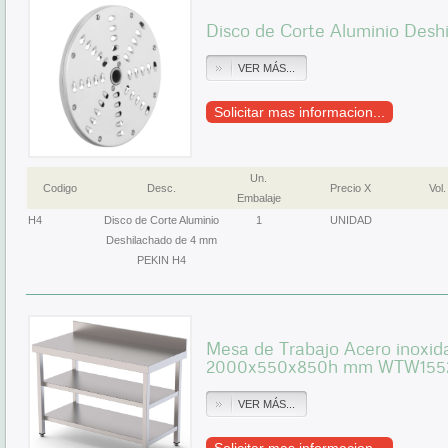
Disco de Corte Aluminio Des
VER MÁS...
Solicitar mas informacion...
Un.
Codigo
Desc.
Precio X
Vol.
Embalaje
H4
Disco de Corte Aluminio
1
UNIDAD
Deshilachado de 4 mm
PEKIN H4
Mesa de Trabajo Acero inoxid
2000x550x850h mm WTW155
VER MÁS...