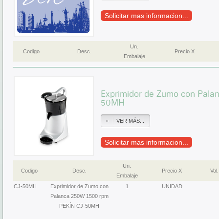
Solicitar mas informacion...
Un.
Codigo
Desc.
Precio X
Embalaje
Exprimidor de Zumo con Pala
50MH
VER MÁS...
Solicitar mas informacion...
Un.
Codigo
Desc.
Precio X
Vol.
Embalaje
CJ-50MH
Exprimidor de Zumo con
1
UNIDAD
Palanca 250W 1500 rpm
PEKÍN CJ-50MH