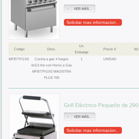
VER MÁS...
Solicitar mas informacion...
Un.
Codigo
Desc.
Precio X
Vol.
Embalaje
MFB77FGXS
Cocina a gas 4 fuegos
1
UNIDAD
4x5,5 Kw con Horno a Gas
MFB77FGXS MAGISTRA
PLUS 700
Grill Eléctrico Pequeño de 2
VER MÁS...
Solicitar mas informacion...