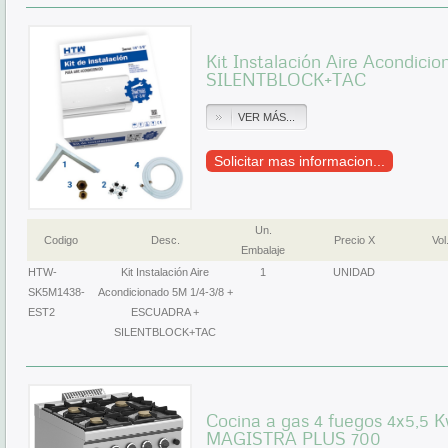
Kit Instalación Aire Acondic
SILENTBLOCK+TAC
VER MÁS...
Solicitar mas informacion...
Un.
Codigo
Desc.
Precio X
Vol
Embalaje
HTW-
Kit Instalación Aire
1
UNIDAD
SK5M1438-
Acondicionado 5M 1/4-3/8 +
EST2
ESCUADRA +
SILENTBLOCK+TAC
Cocina a gas 4 fuegos 4x5,5
MAGISTRA PLUS 700