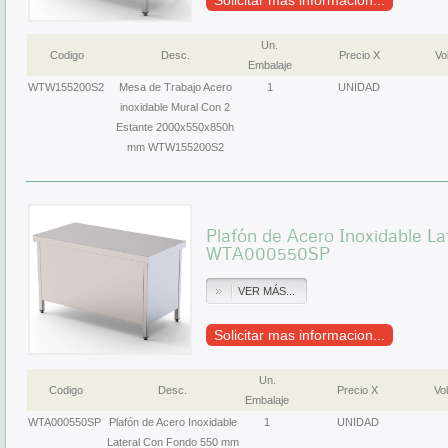
Solicitar mas informacion...
Un.
Codigo
Desc.
Precio X
Vol
Embalaje
WTW155200S2
Mesa de Trabajo Acero
1
UNIDAD
inoxidable Mural Con 2
Estante 2000x550x850h
mm WTW155200S2
Plafón de Acero Inoxidable L
WTA000550SP
VER MÁS...
Solicitar mas informacion...
Un.
Codigo
Desc.
Precio X
Vol
Embalaje
WTA000550SP
Plafón de Acero Inoxidable
1
UNIDAD
Lateral Con Fondo 550 mm