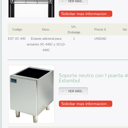
VER MÁS...
Solicitar mas informacion...
Un.
Codigo
Desc.
Precio X
Vol.
Embalaje
EST XC-440
Estante adicional para
1
UNIDAD
armarios XC-440C y XCLD-
440C
Soporte neutro con 1 puert
Estambul
VER MÁS...
Solicitar mas informacion...