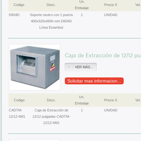
Un.
Codigo
Desc.
Precio X
Vol.
Embalaje
D604D
Soporte neutro con 1 puerta
1
UNIDAD
400x520x660h mm D604D
Línea Estambul
Caja de Extracción de 12/12 
VER MÁS...
Solicitar mas informacion...
Un.
Codigo
Desc.
Precio X
Vol.
Embalaje
CADTM-
Caja de Extracción de
1
UNIDAD
12/12-6M1
12/12 pulgadas CADTM-
12/12-6M1