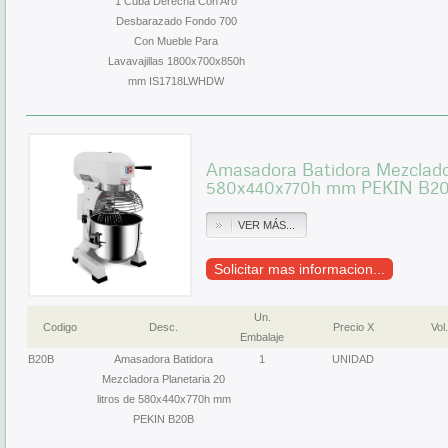
1 Cuba Derecha Con Aro
Desbarazado Fondo 700
Con Mueble Para
Lavavajillas 1800x700x850h
mm IS1718LWHDW
Amasadora Batidora Mezclador
580x440x770h mm PEKIN B2
VER MÁS...
Solicitar mas informacion...
Un.
Codigo
Desc.
Precio X
Vol.
Embalaje
B20B
Amasadora Batidora
1
UNIDAD
Mezcladora Planetaria 20
litros de 580x440x770h mm
PEKIN B20B