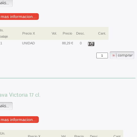
MÁS...
r mas informacion...
Un.
Precio X
Vol.
Precio
Desc.
Cant.
alaje
1
UNIDAD
88,29 €
0
va Victoria 17 cl.
MÁS...
r mas informacion...
Un.
Precio X
Vol.
Precio
Desc.
Cant.