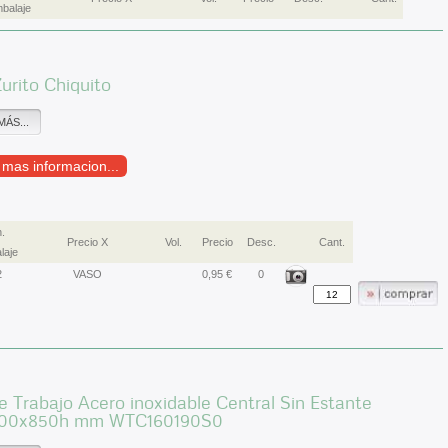
balaje
urito Chiquito
MÁS...
r mas informacion...
.
Precio X
Vol.
Precio
Desc.
Cant.
laje
2
VASO
0,95 €
0
 Trabajo Acero inoxidable Central Sin Estante
600x850h mm WTC160190S0