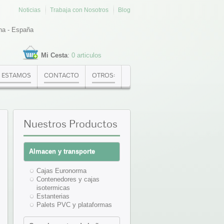
Noticias
Trabaja con Nosotros
Blog
na - España
Mi Cesta
:
0 articulos
 ESTAMOS
CONTACTO
OTROS:
Nuestros
Productos
Almacen y transporte
Cajas Euronorma
Contenedores y cajas
isotermicas
Estanterias
Palets PVC y plataformas