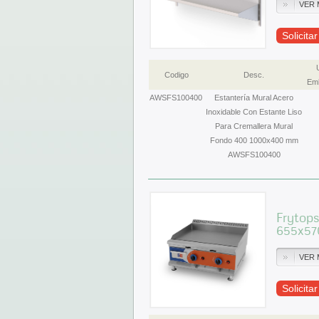
VER 
Solicita
Codigo
Desc.
Emb
AWSFS100400
Estantería Mural Acero
Inoxidable Con Estante Liso
Para Cremallera Mural
Fondo 400 1000x400 mm
AWSFS100400
Frytop
655x57
VER 
Solicita