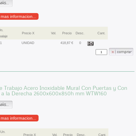
MÁS...
r mas informacion...
n.
Precio X
Vol.
Precio
Desc.
Cant.
alaje
1
UNIDAD
418,87 €
0
 Trabajo Acero Inoxidable Mural Con Puertas y Con
 a la Derecha 2600x600x850h mm WTW160
MÁS...
r mas informacion...
Un.
Precio X
Vol.
Precio
Desc.
Cant.