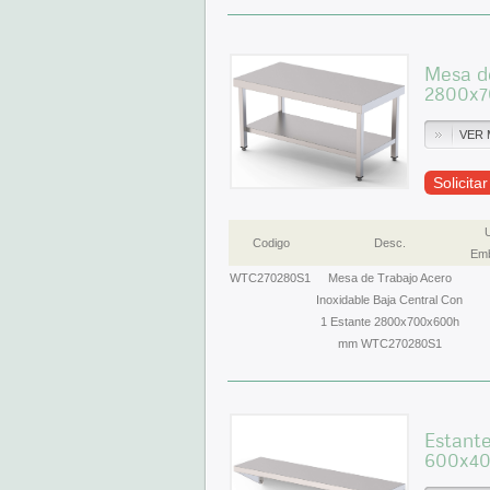
Mesa de
2800x
VER 
Solicita
Codigo
Desc.
Emb
WTC270280S1
Mesa de Trabajo Acero
Inoxidable Baja Central Con
1 Estante 2800x700x600h
mm WTC270280S1
Estante
600x4