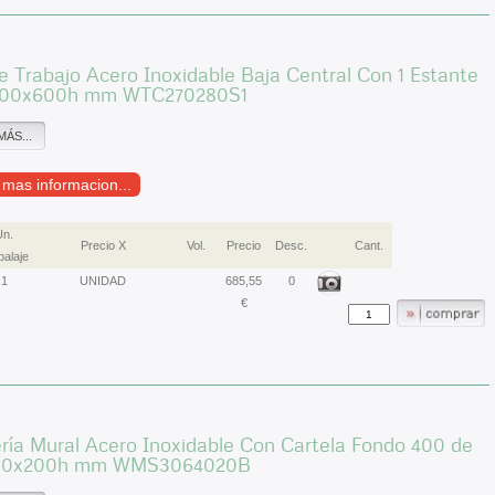
 Trabajo Acero Inoxidable Baja Central Con 1 Estante
700x600h mm WTC270280S1
MÁS...
r mas informacion...
Un.
Precio X
Vol.
Precio
Desc.
Cant.
alaje
1
UNIDAD
685,55
0
€
ría Mural Acero Inoxidable Con Cartela Fondo 400 de
00x200h mm WMS3064020B