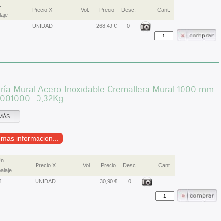
.
Precio X
Vol.
Precio
Desc.
Cant.
aje
UNIDAD
268,49 €
0
ría Mural Acero Inoxidable Cremallera Mural 1000 mm
01000 -0,32Kg
MÁS...
r mas informacion...
n.
Precio X
Vol.
Precio
Desc.
Cant.
alaje
1
UNIDAD
30,90 €
0