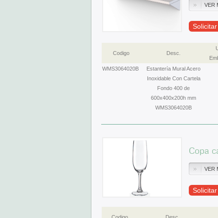
VER 
Solicita
Codigo
Desc.
Emb
WMS3064020B
Estantería Mural Acero
Inoxidable Con Cartela
Fondo 400 de
600x400x200h mm
WMS3064020B
Copa ca
VER 
Solicita
Codigo
Desc.