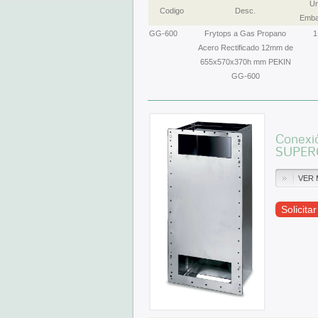
Un
Codigo
Desc.
Emba
GG-600
Frytops a Gas Propano
1
Acero Rectificado 12mm de
655x570x370h mm PEKIN
GG-600
Conexi
SUPER
VER 
Solicita