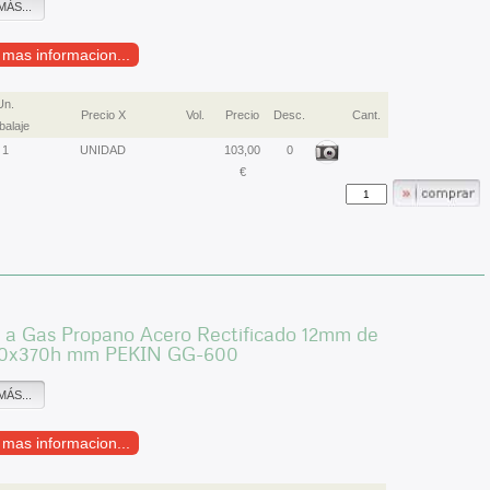
MÁS...
r mas informacion...
Un.
Precio X
Vol.
Precio
Desc.
Cant.
alaje
1
UNIDAD
103,00
0
€
s a Gas Propano Acero Rectificado 12mm de
0x370h mm PEKIN GG-600
MÁS...
r mas informacion...