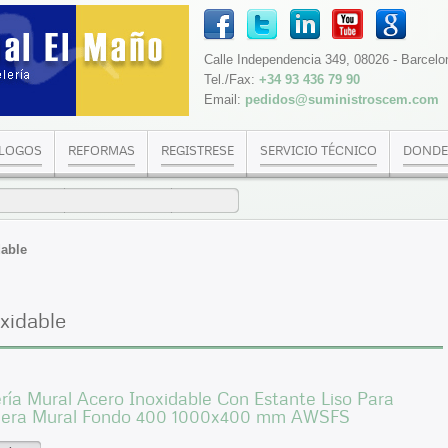
Calle Independencia 349, 08026 - Barcelo
Tel./Fax:
+34 93 436 79 90
Email:
pedidos@suministroscem.com
LOGOS
REFORMAS
REGISTRESE
SERVICIO TÉCNICO
DONDE
dable
xidable
ría Mural Acero Inoxidable Con Estante Liso Para
lera Mural Fondo 400 1000x400 mm AWSFS