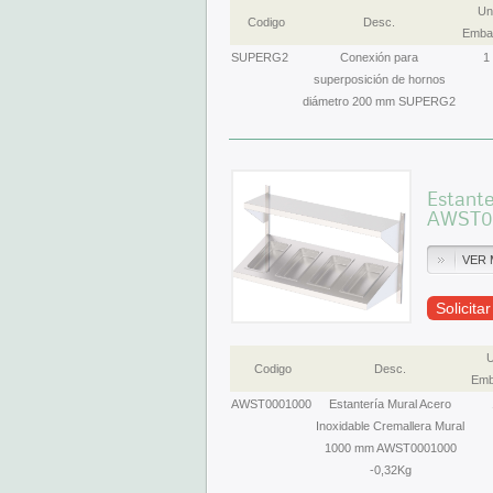
Un
Codigo
Desc.
Embal
SUPERG2
Conexión para
1
superposición de hornos
diámetro 200 mm SUPERG2
Estante
AWST00
VER 
Solicita
U
Codigo
Desc.
Emb
AWST0001000
Estantería Mural Acero
Inoxidable Cremallera Mural
1000 mm AWST0001000
-0,32Kg