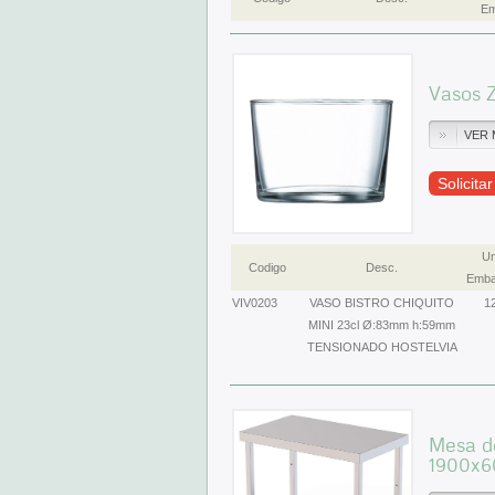
Em
Vasos Z
VER 
Solicita
Un
Codigo
Desc.
Emba
VIV0203
VASO BISTRO CHIQUITO
1
MINI 23cl Ø:83mm h:59mm
TENSIONADO HOSTELVIA
Mesa de
1900x