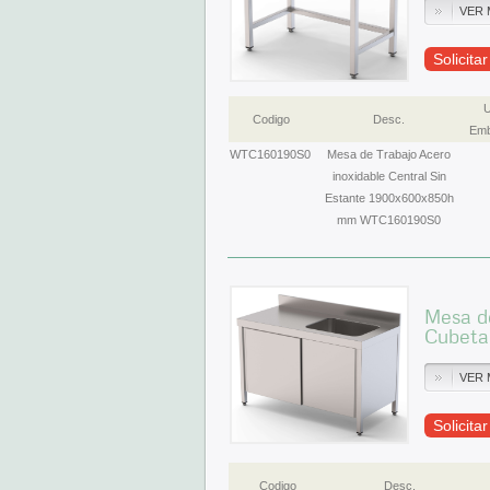
VER 
Solicita
U
Codigo
Desc.
Emb
WTC160190S0
Mesa de Trabajo Acero
inoxidable Central Sin
Estante 1900x600x850h
mm WTC160190S0
Mesa de
Cubeta
VER 
Solicita
Codigo
Desc.