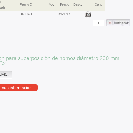
.
Precio X
Vol.
Precio
Desc.
Cant.
laje
UNIDAD
392,09 €
0
ón para superposición de hornos diámetro 200 mm
G2
MÁS...
r mas informacion...