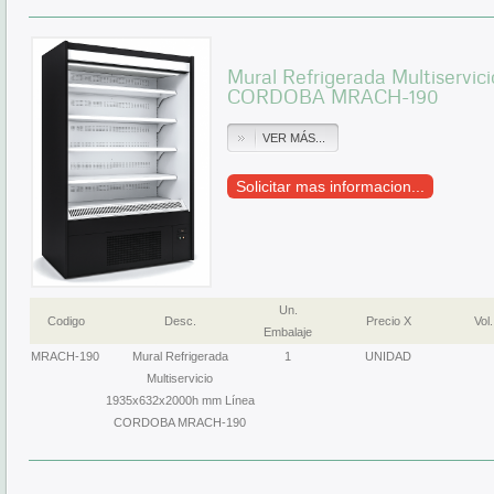
Mural Refrigerada Multiservi
CORDOBA MRACH-190
VER MÁS...
Solicitar mas informacion...
Un.
Codigo
Desc.
Precio X
Vol.
Embalaje
MRACH-190
Mural Refrigerada
1
UNIDAD
Multiservicio
1935x632x2000h mm Línea
CORDOBA MRACH-190