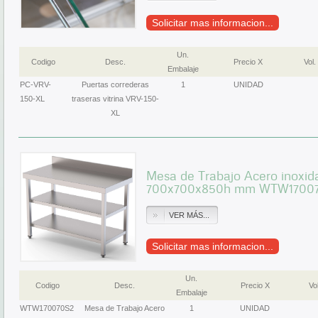
Solicitar mas informacion...
Un.
Codigo
Desc.
Precio X
Vol.
Embalaje
PC-VRV-
Puertas correderas
1
UNIDAD
150-XL
traseras vitrina VRV-150-
XL
Mesa de Trabajo Acero inoxid
700x700x850h mm WTW1700
VER MÁS...
Solicitar mas informacion...
Un.
Codigo
Desc.
Precio X
Vol
Embalaje
WTW170070S2
Mesa de Trabajo Acero
1
UNIDAD