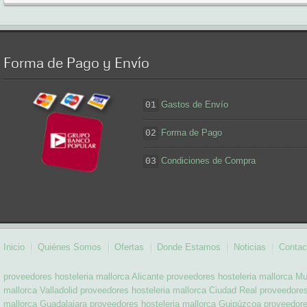
Forma
de Pago y Envío
Gastos de Envío
01
Forma de Pago
02
Condiciones de Compra
03
Inicio
Quiénes Somos
Ofertas
Donde Estamos
Noticias
Contac
proveedores hosteleria mallorca Alicante
proveedores hosteleria mallorca Mu
mallorca Valladolid
proveedores hosteleria mallorca Ciudad Real
proveedores
mallorca Guadalajara
proveedores hosteleria mallorca Guipúzcoa
proveedore