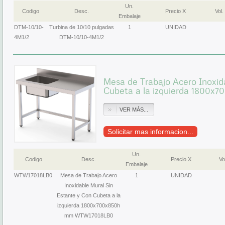
Un.
Codigo
Desc.
Precio X
Vol.
Embalaje
DTM-10/10-
Turbina de 10/10 pulgadas
1
UNIDAD
4M1/2
DTM-10/10-4M1/2
Mesa de Trabajo Acero Inoxid
Cubeta a la izquierda 1800
VER MÁS...
Solicitar mas informacion...
Un.
Codigo
Desc.
Precio X
Vo
Embalaje
WTW17018LB0
Mesa de Trabajo Acero
1
UNIDAD
Inoxidable Mural Sin
Estante y Con Cubeta a la
izquierda 1800x700x850h
mm WTW17018LB0