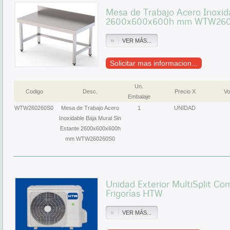
Mesa de Trabajo Acero Inoxid
2600x600x600h mm WTW26
VER MÁS...
Solicitar mas informacion...
Un.
Codigo
Desc.
Precio X
Vo
Embalaje
WTW260260S0
Mesa de Trabajo Acero
1
UNIDAD
Inoxidable Baja Mural Sin
Estante 2600x600x600h
mm WTW260260S0
Unidad Exterior MultiSplit C
Frigorías HTW
VER MÁS...