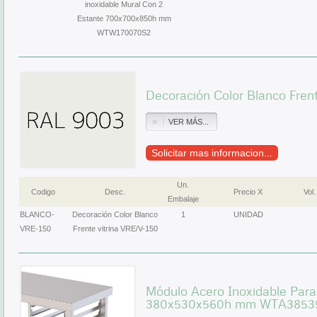
inoxidable Mural Con 2
Estante 700x700x850h mm
WTW170070S2
Decoración Color Blanco Frent
VER MÁS...
Solicitar mas informacion...
Un.
Codigo
Desc.
Precio X
Vol.
Embalaje
BLANCO-
Decoración Color Blanco
1
UNIDAD
VRE-150
Frente vitrina VRE/V-150
Módulo Acero Inoxidable Para
380x530x560h mm WTA385