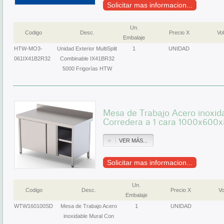
Solicitar mas informacion...
Un.
Codigo
Desc.
Precio X
Vol
Embalaje
HTW-MO3-
Unidad Exterior MultiSplit
1
UNIDAD
061IX41B2R32
Combinable IX41BR32
5000 Frigorías HTW
Mesa de Trabajo Acero inoxid
Corredera a 1 cara 1000x6
VER MÁS...
Solicitar mas informacion...
Un.
Codigo
Desc.
Precio X
Vo
Embalaje
WTW160100SD
Mesa de Trabajo Acero
1
UNIDAD
inoxidable Mural Con