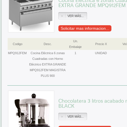
Cocina Eléctrica 6 zonas Cuad
EXTRA GRANDE MPQ912FEM 
VER MÁS...
Solicitar mas informacion...
Un.
Codigo
Desc.
Precio X
Vol
Embalaje
MPQ912FEM
Cocina Eléctrica 6 zonas
1
UNIDAD
Cuadradas con Horno
Eléctrico EXTRA GRANDE
MPQ912FEM MAGISTRA
PLUS 900
Chocolatera 3 litros acaba
BLACK
VER MÁS...