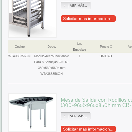
VER MÁS...
Solicitar mas informacion...
Un.
Codigo
Desc.
Precio X
Vol
Embalaje
WTA385356GN
Módulo Acero Inoxidable
1
UNIDAD
Para 8 Bandejas GN 1/1
380x530x560h mm
WTA385356GN
Mesa de Salida con Rodillos c
(300+965)x965x850h mm CR-
VER MÁS...
Solicitar mas informacion...