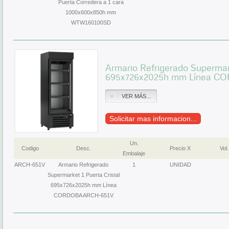
Puerta Corredera a 1 cara
1000x600x850h mm
WTW160100SD
Armario Refrigerado Supermark
695x726x2025h mm Línea C
VER MÁS...
Solicitar mas informacion...
Un.
Codigo
Desc.
Precio X
Vol.
Embalaje
ARCH-651V
Armario Refrigerado
1
UNIDAD
Supermarket 1 Puerta Cristal
695x726x2025h mm Línea
CORDOBA ARCH-651V