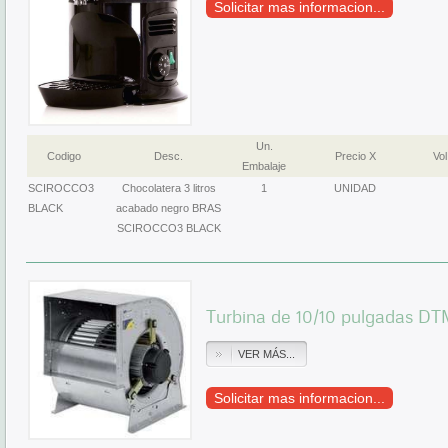
Solicitar mas informacion...
Un.
Codigo
Desc.
Precio X
Vol
Embalaje
SCIROCCO3
Chocolatera 3 litros
1
UNIDAD
BLACK
acabado negro BRAS
SCIROCCO3 BLACK
Turbina de 10/10 pulgadas DT
VER MÁS...
Solicitar mas informacion...