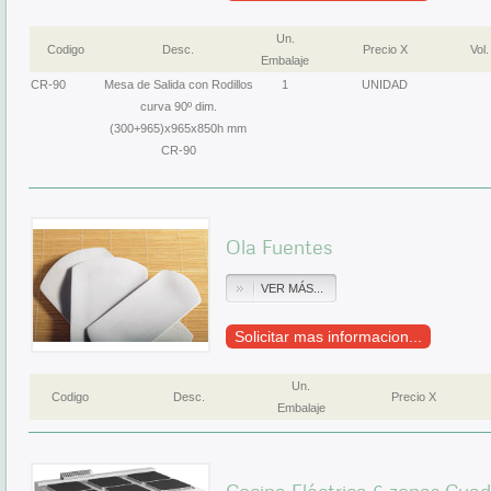
Un.
Codigo
Desc.
Precio X
Vol.
Embalaje
CR-90
Mesa de Salida con Rodillos
1
UNIDAD
curva 90º dim.
(300+965)x965x850h mm
CR-90
Ola Fuentes
VER MÁS...
Solicitar mas informacion...
Un.
Codigo
Desc.
Precio X
Embalaje