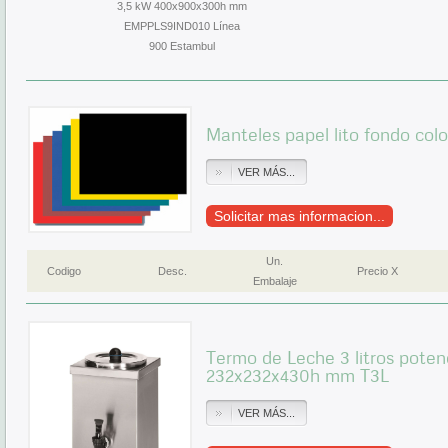
3,5 kW 400x900x300h mm
EMPPLS9IND010 Línea
900 Estambul
Manteles papel lito fondo colo
VER MÁS...
Solicitar mas informacion...
Un.
Codigo
Desc.
Precio X
Embalaje
Termo de Leche 3 litros pote
232x232x430h mm T3L
VER MÁS...