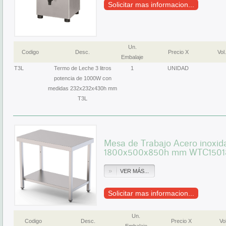
Solicitar mas informacion...
Un.
Codigo
Desc.
Precio X
Vol.
Embalaje
T3L
Termo de Leche 3 litros
1
UNIDAD
potencia de 1000W con
medidas 232x232x430h mm
T3L
Mesa de Trabajo Acero inoxida
1800x500x850h mm WTC1501
VER MÁS...
Solicitar mas informacion...
Un.
Codigo
Desc.
Precio X
Vol