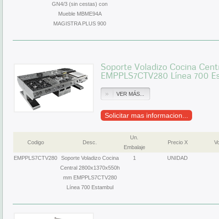
GN4/3 (sin cestas) con
Mueble MBME94A
MAGISTRA PLUS 900
Soporte Voladizo Cocina Cen
EMPPLS7CTV280 Línea 700 E
VER MÁS...
Solicitar mas informacion...
Un.
Codigo
Desc.
Precio X
Vo
Embalaje
EMPPLS7CTV280
Soporte Voladizo Cocina
1
UNIDAD
Central 2800x1370x550h
mm EMPPLS7CTV280
Línea 700 Estambul