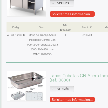
VER MÁS...
Solicitar mas informacion...
Un.
Codigo
Desc.
Precio X
Vol
Embalaje
WTC170200SD
Mesa de Trabajo Acero
1
UNIDAD
inoxidable Central Con
Puerta Corredera a 1 cara
2000x700x850h mm
WTC170200SD
Tapas Cubetas GN Acero Ino
(ref.10630)
VER MÁS...
Solicitar mas informacion...