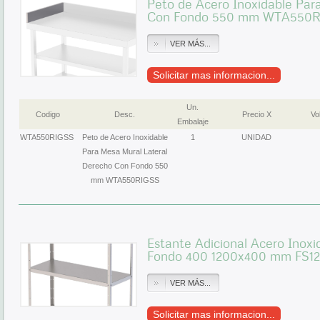
Peto de Acero Inoxidable Par
Con Fondo 550 mm WTA550
VER MÁS...
Solicitar mas informacion...
Un.
Codigo
Desc.
Precio X
Vol
Embalaje
WTA550RIGSS
Peto de Acero Inoxidable
1
UNIDAD
Para Mesa Mural Lateral
Derecho Con Fondo 550
mm WTA550RIGSS
Estante Adicional Acero Inoxi
Fondo 400 1200x400 mm FS1
VER MÁS...
Solicitar mas informacion...