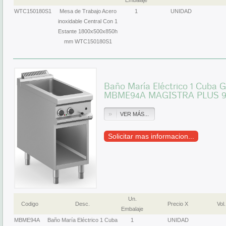
Embalaje
WTC150180S1
Mesa de Trabajo Acero
1
UNIDAD
inoxidable Central Con 1
Estante 1800x500x850h
mm WTC150180S1
Baño María Eléctrico 1 Cuba G
MBME94A MAGISTRA PLUS 
VER MÁS...
Solicitar mas informacion...
Un.
Codigo
Desc.
Precio X
Vol.
Embalaje
MBME94A
Baño María Eléctrico 1 Cuba
1
UNIDAD