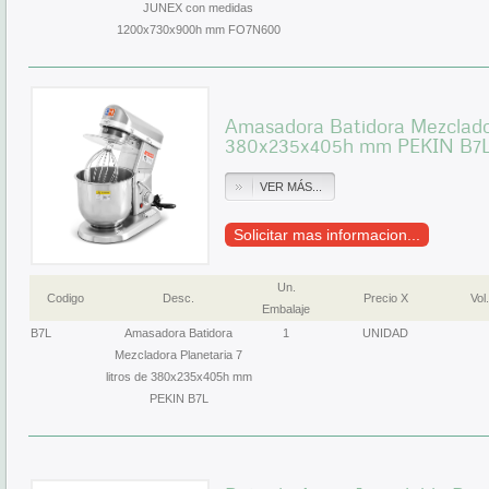
JUNEX con medidas
1200x730x900h mm FO7N600
Amasadora Batidora Mezcladora
380x235x405h mm PEKIN B7
VER MÁS...
Solicitar mas informacion...
Un.
Codigo
Desc.
Precio X
Vol.
Embalaje
B7L
Amasadora Batidora
1
UNIDAD
Mezcladora Planetaria 7
litros de 380x235x405h mm
PEKIN B7L