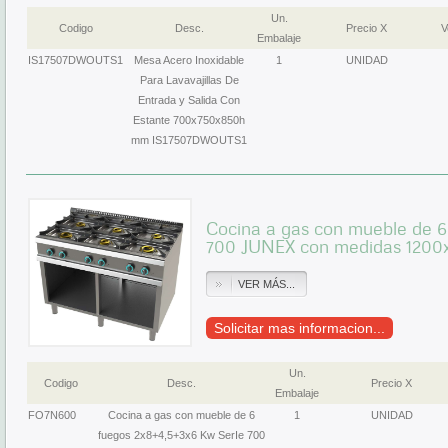
Un.
Codigo
Desc.
Precio X
V
Embalaje
IS17507DWOUTS1
Mesa Acero Inoxidable
1
UNIDAD
Para Lavavajillas De
Entrada y Salida Con
Estante 700x750x850h
mm IS17507DWOUTS1
Cocina a gas con mueble de 6
700 JUNEX con medidas 120
VER MÁS...
Solicitar mas informacion...
Un.
Codigo
Desc.
Precio X
Embalaje
FO7N600
Cocina a gas con mueble de 6
1
UNIDAD
fuegos 2x8+4,5+3x6 Kw SerIe 700