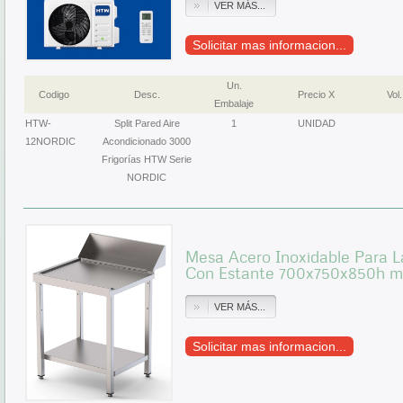
VER MÁS...
Solicitar mas informacion...
Un.
Codigo
Desc.
Precio X
Vol.
Embalaje
HTW-
Split Pared Aire
1
UNIDAD
12NORDIC
Acondicionado 3000
Frigorías HTW Serie
NORDIC
Mesa Acero Inoxidable Para La
Con Estante 700x750x850h
VER MÁS...
Solicitar mas informacion...