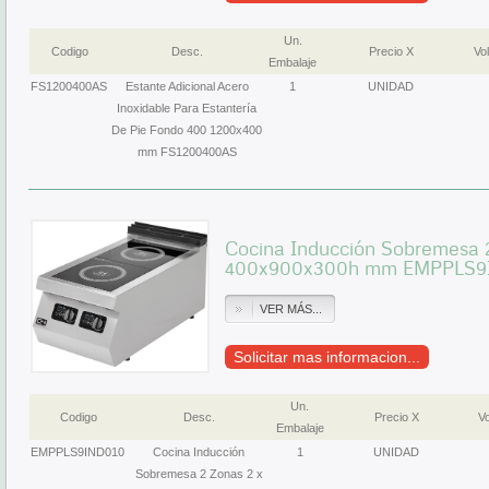
Un.
Codigo
Desc.
Precio X
Vol
Embalaje
FS1200400AS
Estante Adicional Acero
1
UNIDAD
Inoxidable Para Estantería
De Pie Fondo 400 1200x400
mm FS1200400AS
Cocina Inducción Sobremesa 2
400x900x300h mm EMPPLS9I
VER MÁS...
Solicitar mas informacion...
Un.
Codigo
Desc.
Precio X
Vo
Embalaje
EMPPLS9IND010
Cocina Inducción
1
UNIDAD
Sobremesa 2 Zonas 2 x