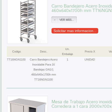
Carro Bandejero Acero Inoxid
460x640x1700h mm TT16NGN
VER MÁS...
Solicitar mas informacion...
Un.
Codigo
Desc.
Precio X
Vol
Embalaje
TT16NGN1100
Carro Bandejero Acero
1
UNIDAD
Inoxidable Para 16
Bandejas GN1/1
460x640x1700h mm
TT16NGN1100
Mesa de Trabajo Acero inoxid
Corredera a 1 cara 2000x7