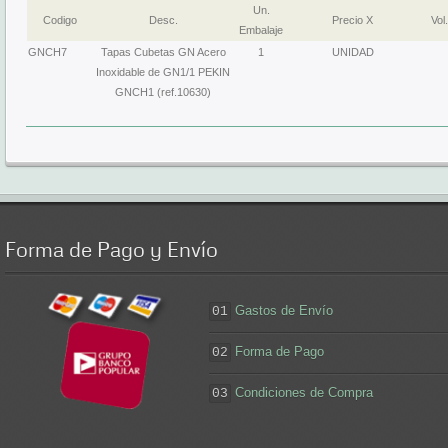
Un.
Codigo
Desc.
Precio X
Vol.
Embalaje
GNCH7
Tapas Cubetas GN Acero
1
UNIDAD
Inoxidable de GN1/1 PEKIN
GNCH1 (ref.10630)
Forma
de Pago y Envío
Gastos de Envío
01
Forma de Pago
02
Condiciones de Compra
03