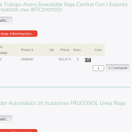
 Trabajo Acero Inoxidable Baja Central Con 1 Estante
00x600h mm WTC270110S1
MÁS...
r mas informacion...
n.
Precio X
Vol.
Precio
Desc.
Cant.
alaje
1
UNIDAD
351,57 €
0
idor Automático 25 frutas/min FRUCOSOL Línea Rioja
MÁS...