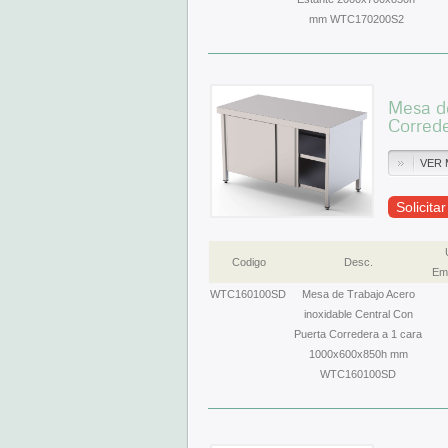
mm WTC170200S2
Mesa de
Corred
VER 
Solicita
Codigo
Desc.
Emb
WTC160100SD
Mesa de Trabajo Acero
inoxidable Central Con
Puerta Corredera a 1 cara
1000x600x850h mm
WTC160100SD