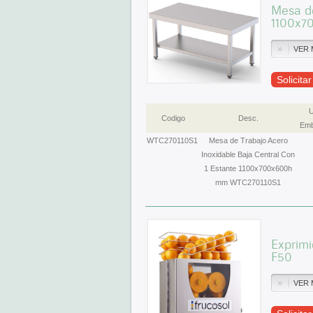
Mesa de
1100x7
VER 
Solicita
U
Codigo
Desc.
Emb
WTC270110S1
Mesa de Trabajo Acero
Inoxidable Baja Central Con
1 Estante 1100x700x600h
mm WTC270110S1
Exprim
F50
VER 