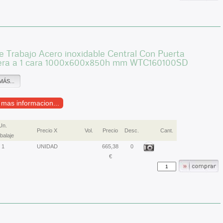
 Trabajo Acero inoxidable Central Con Puerta
era a 1 cara 1000x600x850h mm WTC160100SD
MÁS...
r mas informacion...
Un.
Precio X
Vol.
Precio
Desc.
Cant.
alaje
1
UNIDAD
665,38
0
€