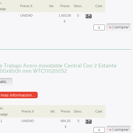
n.
Precio X
Vol.
Precio
Desc.
Cant.
laje
1
UNIDAD
1.603,58
0
€
 Trabajo Acero inoxidable Central Con 2 Estante
700x850h mm WTC170200S2
MÁS...
r mas informacion...
Un.
Precio X
Vol.
Precio
Desc.
Cant.
alaje
1
UNIDAD
694,25
0
€