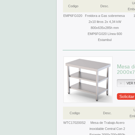
U
Codigo
Desc.
Emba
EMP6FG020
Freidora a Gas sobremesa
2x10 litros 2x 4,34 kW
800x635x285h mm
EMP6FG020 Línea 600
Estambul
Mesa de
2000x
VER 
Solicita
Codigo
Desc.
Emb
WTC170200S2
Mesa de Trabajo Acero
inoxidable Central Con 2
Estante 2000x700x850h