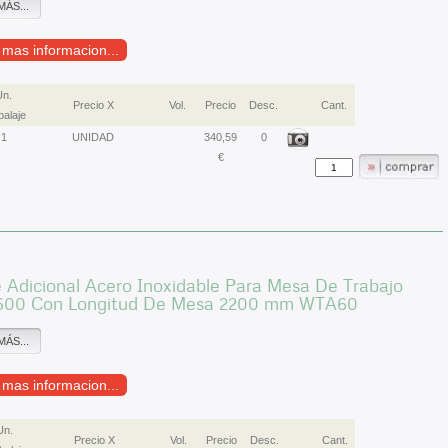
MÁS...
r mas informacion...
Un.
Precio X
Vol.
Precio
Desc.
Cant.
alaje
1
UNIDAD
340,59
0
€
 Adicional Acero Inoxidable Para Mesa De Trabajo
600 Con Longitud De Mesa 2200 mm WTA60
MÁS...
r mas informacion...
Un.
Precio X
Vol.
Precio
Desc.
Cant.