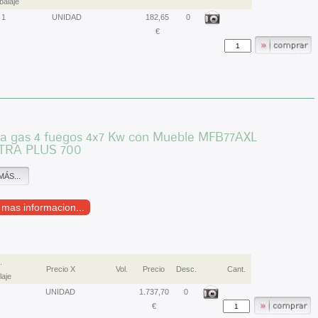
alaje
1
UNIDAD
182,65
0
€
 a gas 4 fuegos 4x7 Kw con Mueble MFB77AXL
TRA PLUS 700
MÁS...
r mas informacion...
.
Precio X
Vol.
Precio
Desc.
Cant.
aje
UNIDAD
1.737,70
0
€