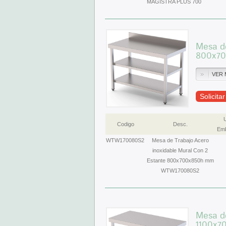
MAGISTRA PLUS 700
Mesa de
800x7
VER 
Solicita
Codigo
Desc.
Emb
WTW170080S2
Mesa de Trabajo Acero
inoxidable Mural Con 2
Estante 800x700x850h mm
WTW170080S2
Mesa de
1100x7