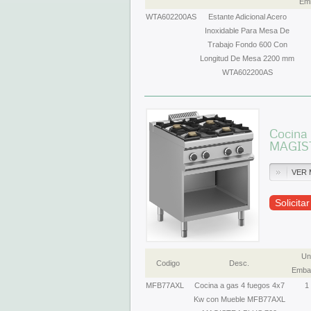
Emb
WTA602200AS
Estante Adicional Acero
Inoxidable Para Mesa De
Trabajo Fondo 600 Con
Longitud De Mesa 2200 mm
WTA602200AS
Cocina
MAGIS
VER 
Solicita
Un
Codigo
Desc.
Embal
MFB77AXL
Cocina a gas 4 fuegos 4x7
1
Kw con Mueble MFB77AXL