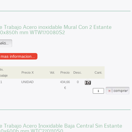
 Trabajo Acero inoxidable Mural Con 2 Estante
00x850h mm WTW170080S2
MÁS...
r mas informacion...
Un.
Precio X
Vol.
Precio
Desc.
Cant.
alaje
1
UNIDAD
434,66
0
€
 Trabajo Acero Inoxidable Baja Central Sin Estante
00x600h mm WTC270110S0