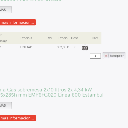
MÁS...
r mas informacion...
n.
Precio X
Vol.
Precio
Desc.
Cant.
alaje
1
UNIDAD
332,35 €
0
a a Gas sobremesa 2x10 litros 2x 4,34 kW
5x285h mm EMP6FG020 Línea 600 Estambul
MÁS...
r mas informacion...