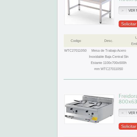
VER 
Solicita
U
Codigo
Desc.
Emb
WTC270110S0
Mesa de Trabajo Acero
Inoxidable Baja Central Sin
Estante 1100x700x600h
mm WTC270110S0
Freidor
800x63
VER 
Solicita