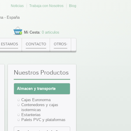
Noticias
Trabaja con Nosotros
Blog
na - España
Mi Cesta
:
0 articulos
 ESTAMOS
CONTACTO
OTROS:
Nuestros
Productos
Almacen y transporte
Cajas Euronorma
Contenedores y cajas
isotermicas
Estanterias
Palets PVC y plataformas