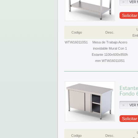
VER 
Solicita
Codigo
Desc.
Emb
WTW160110S1
Mesa de Trabajo Acero
inoxidable Mural Con 1
Estante 1100x600x850h
mm WTW160110S1
Estante
Fondo 
VER 
Solicita
Codigo
Desc.