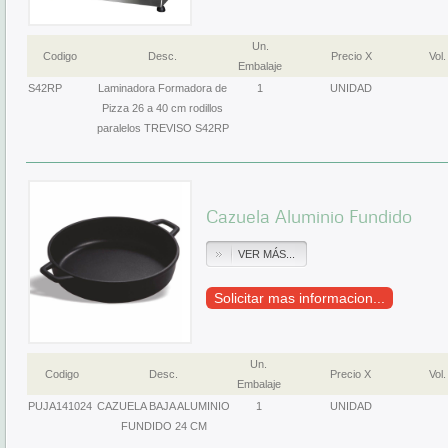
Un.
Codigo
Desc.
Precio X
Vol.
Embalaje
S42RP
Laminadora Formadora de
1
UNIDAD
Pizza 26 a 40 cm rodillos
paralelos TREVISO S42RP
Cazuela Aluminio Fundido
VER MÁS...
Solicitar mas informacion...
Un.
Codigo
Desc.
Precio X
Vol.
Embalaje
PUJA141024
CAZUELA BAJA ALUMINIO
1
UNIDAD
FUNDIDO 24 CM