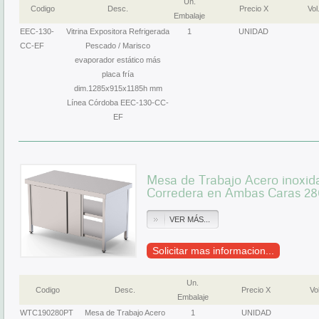
Un.
Codigo
Desc.
Precio X
Vol
Embalaje
EEC-130-
Vitrina Expositora Refrigerada
1
UNIDAD
CC-EF
Pescado / Marisco
evaporador estático más
placa fría
dim.1285x915x1185h mm
Línea Córdoba EEC-130-CC-
EF
Mesa de Trabajo Acero inoxid
Corredera en Ambas Caras 
VER MÁS...
Solicitar mas informacion...
Un.
Codigo
Desc.
Precio X
Vol
Embalaje
WTC190280PT
Mesa de Trabajo Acero
1
UNIDAD