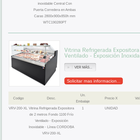
inoxidable Central Con
Puerta Corredera en Ambas
Caras 2800x900x850h mm
WTC190280PT
Vitrina Refrigerada Expositora
Ventilado - Exposición Inoxida
VER MÁS...
Solicitar mas informacion...
Un.
Codigo
Desc.
Precio X
Vol
Embalaje
VRV-200-XL
Vitrina Refrigerada Expositora
1
UNIDAD
de 2 metros Fondo 1100 Frío
Ventilado - Exposición
Inoxidable - Línea CORDOBA
VRV-200-XL