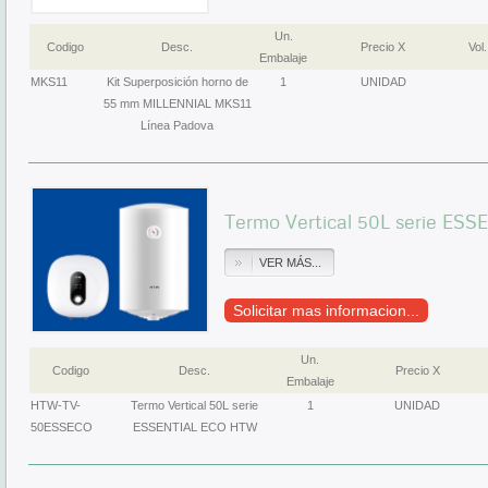
Un.
Codigo
Desc.
Precio X
Vol.
Embalaje
MKS11
Kit Superposición horno de
1
UNIDAD
55 mm MILLENNIAL MKS11
Línea Padova
Termo Vertical 50L serie E
VER MÁS...
Solicitar mas informacion...
Un.
Codigo
Desc.
Precio X
Embalaje
HTW-TV-
Termo Vertical 50L serie
1
UNIDAD
50ESSECO
ESSENTIAL ECO HTW