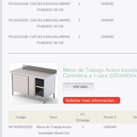
PUJA141028
CAZUELA BAJA ALUMINIO
1
UNIDAD
FUNDIDO 28 CM
PUJA141032
CAZUELA BAJA ALUMINIO
1
UNIDAD
FUNDIDO 32 CM
PUJA141036
CAZUELA BAJA ALUMINIO
1
UNIDAD
FUNDIDO 36 CM
Mesa de Trabajo Acero inoxid
Corredera a 1 cara 2200x9
VER MÁS...
Solicitar mas informacion...
Un.
Codigo
Desc.
Precio X
Vol
Embalaje
WTW190220SD
Mesa de Trabajo Acero
1
UNIDAD
inoxidable Mural Con