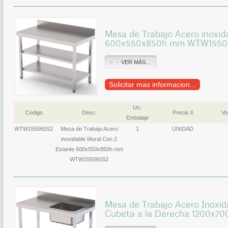
Mesa de Trabajo Acero inoxid
600x550x850h mm WTW1550
VER MÁS...
Solicitar mas informacion...
Un.
Codigo
Desc.
Precio X
Vol
Embalaje
WTW155060S2
Mesa de Trabajo Acero
1
UNIDAD
inoxidable Mural Con 2
Estante 600x550x850h mm
WTW155060S2
Mesa de Trabajo Acero Inoxid
Cubeta a la Derecha 1200x