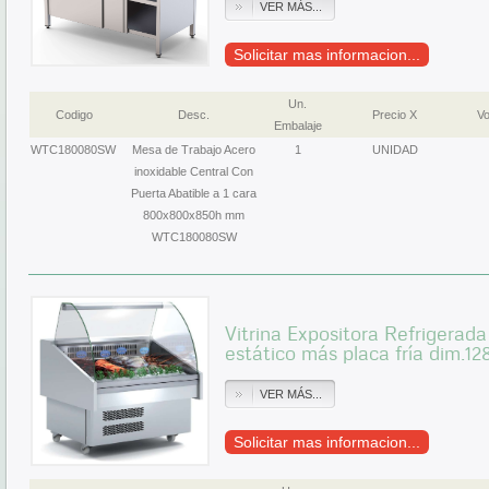
VER MÁS...
Solicitar mas informacion...
Un.
Codigo
Desc.
Precio X
Vo
Embalaje
WTC180080SW
Mesa de Trabajo Acero
1
UNIDAD
inoxidable Central Con
Puerta Abatible a 1 cara
800x800x850h mm
WTC180080SW
Vitrina Expositora Refrigerad
estático más placa fría dim.12
VER MÁS...
Solicitar mas informacion...