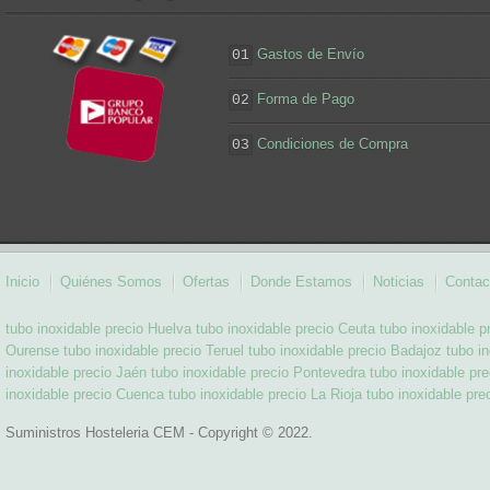
Gastos de Envío
01
Forma de Pago
02
Condiciones de Compra
03
Inicio
Quiénes Somos
Ofertas
Donde Estamos
Noticias
Contac
tubo inoxidable precio Huelva
tubo inoxidable precio Ceuta
tubo inoxidable p
Ourense
tubo inoxidable precio Teruel
tubo inoxidable precio Badajoz
tubo i
inoxidable precio Jaén
tubo inoxidable precio Pontevedra
tubo inoxidable pr
inoxidable precio Cuenca
tubo inoxidable precio La Rioja
tubo inoxidable pre
Suministros Hosteleria CEM - Copyright © 2022.