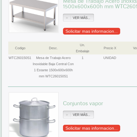
Mesa de Trabajo Acero Inoxid
1500x600x600h mm WTC2601
VER MÁS...
Solicitar mas informacion...
Un.
Codigo
Desc.
Precio X
Vol
Embalaje
WTC260150S1
Mesa de Trabajo Acero
1
UNIDAD
Inoxidable Baja Central Con
1 Estante 1500x600x600h
mm WTC260150S1
Conjuntos vapor
VER MÁS...
Solicitar mas informacion...