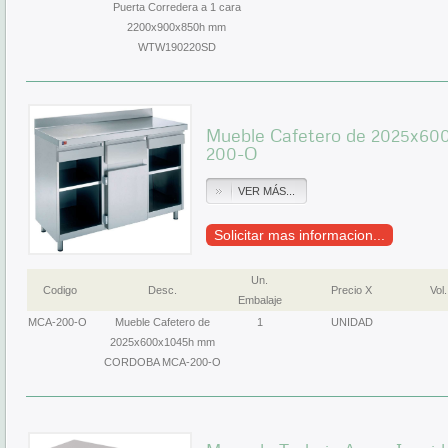
Puerta Corredera a 1 cara
2200x900x850h mm
WTW190220SD
Mueble Cafetero de 2025x
200-O
VER MÁS...
Solicitar mas informacion...
Un.
Codigo
Desc.
Precio X
Vol.
Embalaje
MCA-200-O
Mueble Cafetero de
1
UNIDAD
2025x600x1045h mm
CORDOBA MCA-200-O