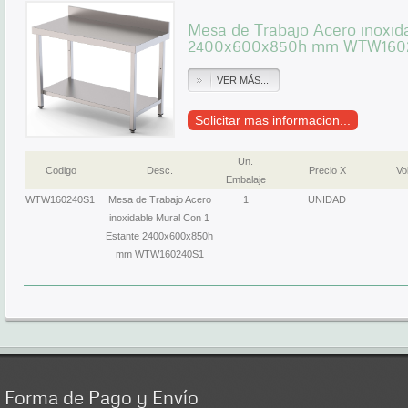
Mesa de Trabajo Acero inoxid
2400x600x850h mm WTW160
VER MÁS...
Solicitar mas informacion...
Un.
Codigo
Desc.
Precio X
Vol
Embalaje
WTW160240S1
Mesa de Trabajo Acero
1
UNIDAD
inoxidable Mural Con 1
Estante 2400x600x850h
mm WTW160240S1
Forma
de Pago y Envío