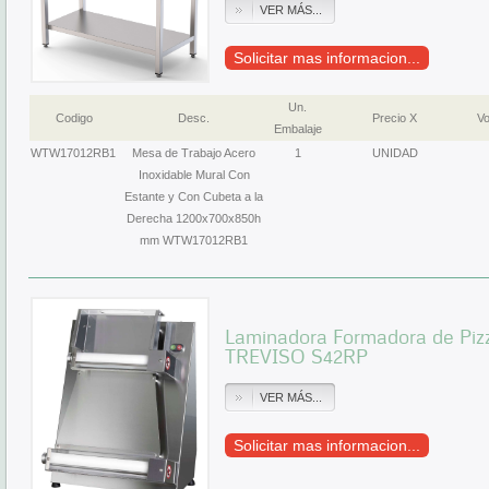
VER MÁS...
Solicitar mas informacion...
Un.
Codigo
Desc.
Precio X
Vo
Embalaje
WTW17012RB1
Mesa de Trabajo Acero
1
UNIDAD
Inoxidable Mural Con
Estante y Con Cubeta a la
Derecha 1200x700x850h
mm WTW17012RB1
Laminadora Formadora de Pizza
TREVISO S42RP
VER MÁS...
Solicitar mas informacion...