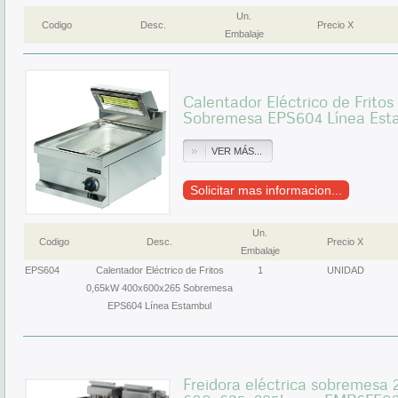
Un.
Codigo
Desc.
Precio X
Embalaje
Calentador Eléctrico de Frit
Sobremesa EPS604 Línea Est
VER MÁS...
Solicitar mas informacion...
Un.
Codigo
Desc.
Precio X
Embalaje
EPS604
Calentador Eléctrico de Fritos
1
UNIDAD
0,65kW 400x600x265 Sobremesa
EPS604 Línea Estambul
Freidora eléctrica sobremesa 2