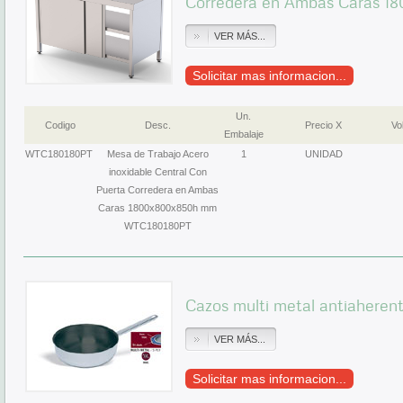
Corredera en Ambas Caras 
VER MÁS...
Solicitar mas informacion...
Un.
Codigo
Desc.
Precio X
Vol
Embalaje
WTC180180PT
Mesa de Trabajo Acero
1
UNIDAD
inoxidable Central Con
Puerta Corredera en Ambas
Caras 1800x800x850h mm
WTC180180PT
Cazos multi metal antiaheren
VER MÁS...
Solicitar mas informacion...