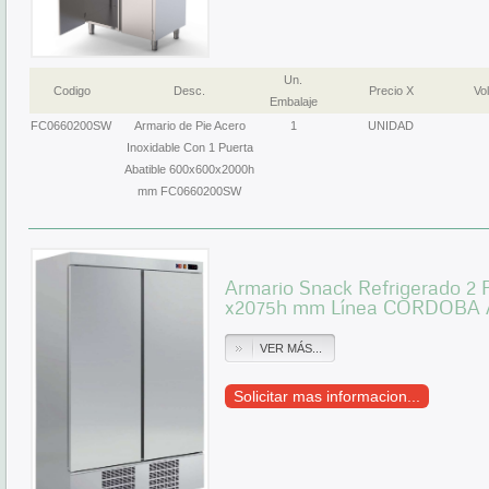
Un.
Codigo
Desc.
Precio X
Vol
Embalaje
FC0660200SW
Armario de Pie Acero
1
UNIDAD
Inoxidable Con 1 Puerta
Abatible 600x600x2000h
mm FC0660200SW
Armario Snack Refrigerado 2 
x2075h mm Línea CORDOBA 
VER MÁS...
Solicitar mas informacion...