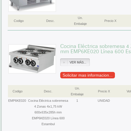
Un.
Codigo
Desc.
Precio X
Embalaje
Cocina Eléctrica sobremesa 
mm EMP6KE020 Línea 600 Es
VER MÁS...
Solicitar mas informacion...
Un.
Codigo
Desc.
Precio X
Vol
Embalaje
EMP6KE020
Cocina Eléctrica sobremesa
1
UNIDAD
4 Zonas 4x1,75 kW
600x635x285h mm
EMP6KE020 Línea 600
Estambul