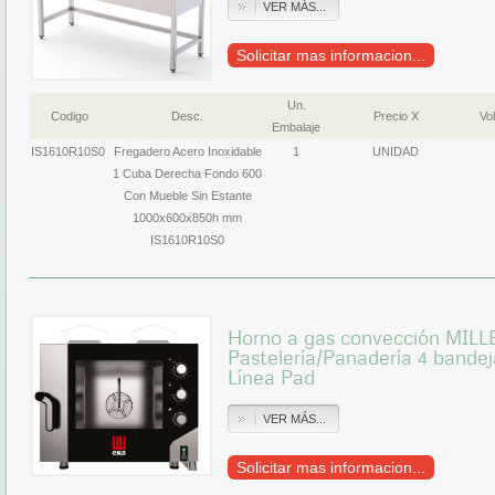
VER MÁS...
Solicitar mas informacion...
Un.
Codigo
Desc.
Precio X
Vol
Embalaje
IS1610R10S0
Fregadero Acero Inoxidable
1
UNIDAD
1 Cuba Derecha Fondo 600
Con Mueble Sin Estante
1000x600x850h mm
IS1610R10S0
Horno a gas convección MIL
Pastelería/Panadería 4 ban
Línea Pad
VER MÁS...
Solicitar mas informacion...