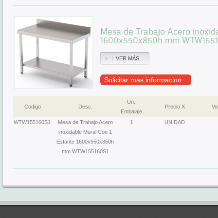
Mesa de Trabajo Acero inoxid
1600x550x850h mm WTW1551
VER MÁS...
Solicitar mas informacion...
Un.
Codigo
Desc.
Precio X
Vol
Embalaje
WTW155160S1
Mesa de Trabajo Acero
1
UNIDAD
inoxidable Mural Con 1
Estante 1600x550x850h
mm WTW155160S1