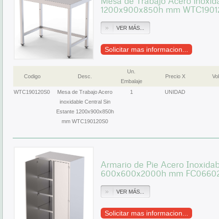
Mesa de Trabajo Acero inoxida
1200x900x850h mm WTC1901
VER MÁS...
Solicitar mas informacion...
Un.
Codigo
Desc.
Precio X
Vol
Embalaje
WTC190120S0
Mesa de Trabajo Acero
1
UNIDAD
inoxidable Central Sin
Estante 1200x900x850h
mm WTC190120S0
Armario de Pie Acero Inoxidab
600x600x2000h mm FC066
VER MÁS...
Solicitar mas informacion...