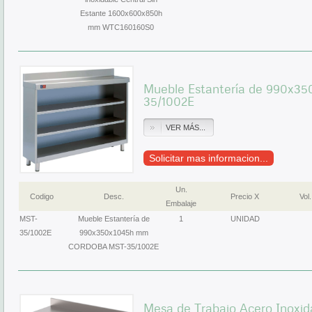
Estante 1600x600x850h
mm WTC160160S0
Mueble Estantería de 990x
35/1002E
VER MÁS...
Solicitar mas informacion...
Un.
Codigo
Desc.
Precio X
Vol.
Embalaje
MST-
Mueble Estantería de
1
UNIDAD
35/1002E
990x350x1045h mm
CORDOBA MST-35/1002E
Mesa de Trabajo Acero Inoxid