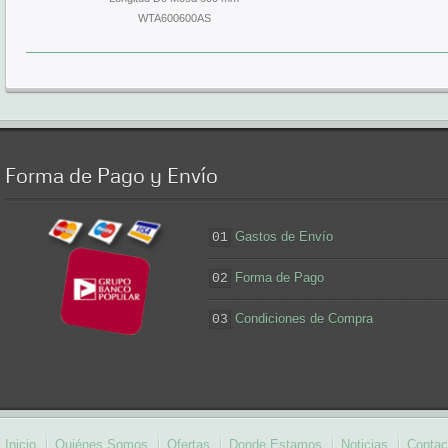
WTA600600AS
Forma
de Pago y Envío
Gastos de Envío
01
Forma de Pago
02
Condiciones de Compra
03
Inicio
Quiénes Somos
Ofertas
Donde Estamos
Noticias
Contac