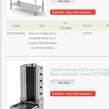
VER MÁS...
Solicitar mas informacion...
Un.
Codigo
Desc.
Precio X
Vol
Embalaje
WTW190160S1
Mesa de Trabajo Acero
1
UNIDAD
inoxidable Mural Con 1
Estante 1600x900x850h
mm WTW190160S1
Asador Kebab Eléctrico 4 Zona
Base ajustable Línea ESTAM
VER MÁS...
Solicitar mas informacion...