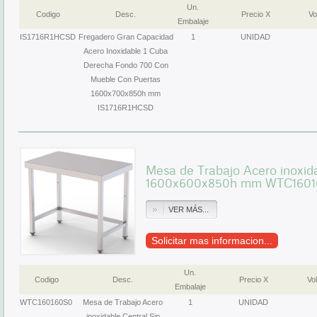
Un.
Codigo
Desc.
Precio X
Vo
Embalaje
IS1716R1HCSD
Fregadero Gran Capacidad
1
UNIDAD
Acero Inoxidable 1 Cuba
Derecha Fondo 700 Con
Mueble Con Puertas
1600x700x850h mm
IS1716R1HCSD
Mesa de Trabajo Acero inoxida
1600x600x850h mm WTC160
VER MÁS...
Solicitar mas informacion...
Un.
Codigo
Desc.
Precio X
Vol
Embalaje
WTC160160S0
Mesa de Trabajo Acero
1
UNIDAD
inoxidable Central Sin