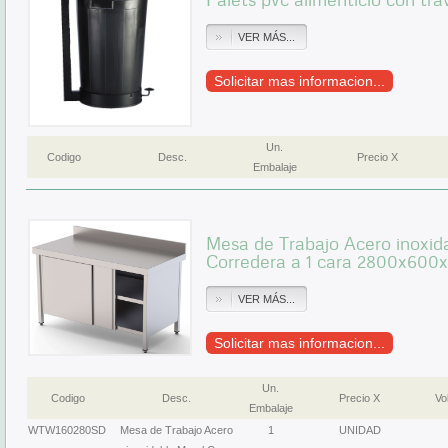
VER MÁS...
Solicitar mas informacion...
Un.
Codigo
Desc.
Precio X
Embalaje
Mesa de Trabajo Acero inoxid
Corredera a 1 cara 2800x6
VER MÁS...
Solicitar mas informacion...
Un.
Codigo
Desc.
Precio X
Vol
Embalaje
WTW160280SD
Mesa de Trabajo Acero
1
UNIDAD