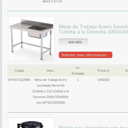
altura 2,27 cm
Mesa de Trabajo Acero Inoxid
Cubeta a la Derecha 2200x
VER MÁS...
Solicitar mas informacion...
Un.
Codigo
Desc.
Precio X
Vo
Embalaje
WTW17022RB0
Mesa de Trabajo Acero
1
UNIDAD
Inoxidable Mural Sin
Estante y Con Cubeta a la
Derecha 2200x700x850h
mm WTW17022RB0
Palets pvc alimenticio con tra