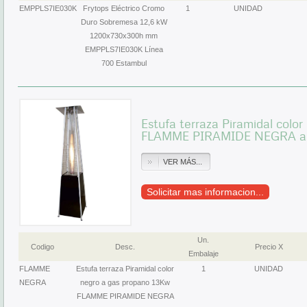
EMPPLS7IE030K
Frytops Eléctrico Cromo
1
UNIDAD
Duro Sobremesa 12,6 kW
1200x730x300h mm
EMPPLS7IE030K Línea
700 Estambul
Estufa terraza Piramidal colo
FLAMME PIRAMIDE NEGRA alt
VER MÁS...
Solicitar mas informacion...
Un.
Codigo
Desc.
Precio X
Embalaje
FLAMME
Estufa terraza Piramidal color
1
UNIDAD
NEGRA
negro a gas propano 13Kw
FLAMME PIRAMIDE NEGRA