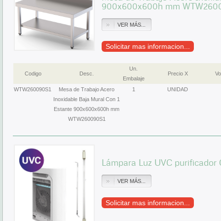
900x600x600h mm WTW260
VER MÁS...
Solicitar mas informacion...
Un.
Codigo
Desc.
Precio X
Vo
Embalaje
WTW260090S1
Mesa de Trabajo Acero
1
UNIDAD
Inoxidable Baja Mural Con 1
Estante 900x600x600h mm
WTW260090S1
Lámpara Luz UVC purificado
VER MÁS...
Solicitar mas informacion...