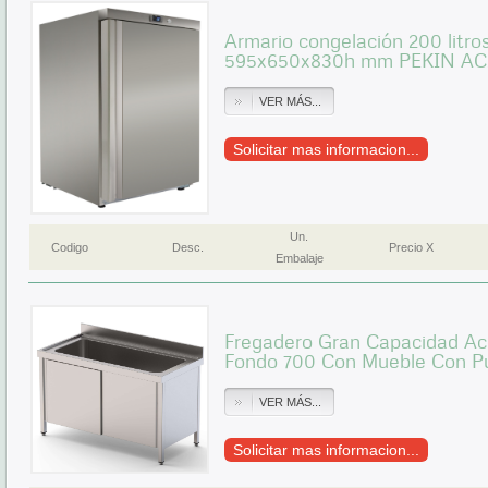
Armario congelación 200 litro
595x650x830h mm PEKIN A
VER MÁS...
Solicitar mas informacion...
Un.
Codigo
Desc.
Precio X
Embalaje
Fregadero Gran Capacidad Ac
Fondo 700 Con Mueble Con P
VER MÁS...
Solicitar mas informacion...