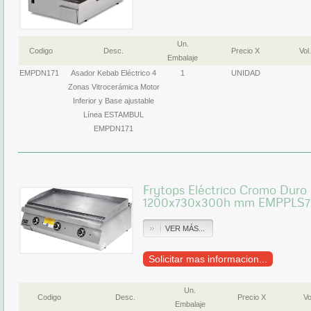
Un.
Codigo
Desc.
Precio X
Vol.
Embalaje
EMPDN171
Asador Kebab Eléctrico 4
1
UNIDAD
Zonas Vitrocerámica Motor
Inferior y Base ajustable
Línea ESTAMBUL
EMPDN171
Frytops Eléctrico Cromo Duro
1200x730x300h mm EMPPLS7I
VER MÁS...
Solicitar mas informacion...
Un.
Codigo
Desc.
Precio X
Vo
Embalaje