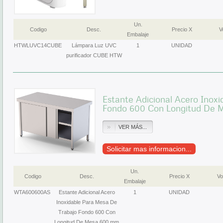
Un.
Codigo
Desc.
Precio X
Vo
Embalaje
HTWLUVC14CUBE
Lámpara Luz UVC
1
UNIDAD
purificador CUBE HTW
Estante Adicional Acero Inox
Fondo 600 Con Longitud De
VER MÁS...
Solicitar mas informacion...
Un.
Codigo
Desc.
Precio X
Vo
Embalaje
WTA600600AS
Estante Adicional Acero
1
UNIDAD
Inoxidable Para Mesa De
Trabajo Fondo 600 Con
Longitud De Mesa 600 mm