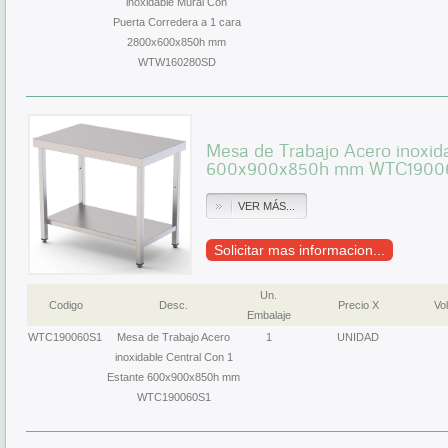
inoxidable Mural Con
Puerta Corredera a 1 cara
2800x600x850h mm
WTW160280SD
Mesa de Trabajo Acero inoxida
600x900x850h mm WTC1900
VER MÁS...
Solicitar mas informacion...
Un.
Codigo
Desc.
Precio X
Vol
Embalaje
WTC190060S1
Mesa de Trabajo Acero
1
UNIDAD
inoxidable Central Con 1
Estante 600x900x850h mm
WTC190060S1