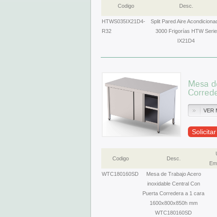
Codigo
Desc.
HTWS035IX21D4-
Split Pared Aire Acondiciona
R32
3000 Frigorías HTW Serie
IX21D4
Mesa de
Corred
VER 
Solicita
Codigo
Desc.
Emb
WTC180160SD
Mesa de Trabajo Acero
inoxidable Central Con
Puerta Corredera a 1 cara
1600x800x850h mm
WTC180160SD