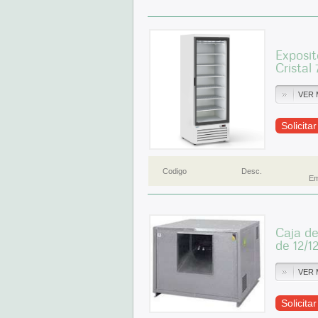
Exposit
Crista
VER 
Solicita
Codigo
Desc.
Em
Caja de
de 12/1
VER 
Solicita