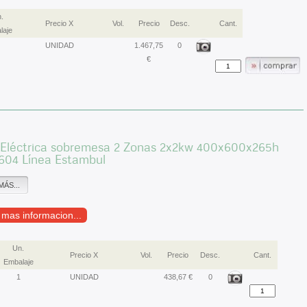
.
Precio X
Vol.
Precio
Desc.
Cant.
laje
UNIDAD
1.467,75
0
€
 Eléctrica sobremesa 2 Zonas 2x2kw 400x600x265h
04 Línea Estambul
MÁS...
r mas informacion...
Un.
Precio X
Vol.
Precio
Desc.
Cant.
Embalaje
1
UNIDAD
438,67 €
0