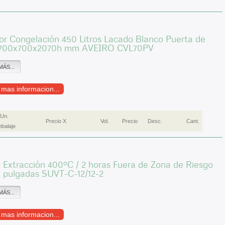
or Congelación 450 Litros Lacado Blanco Puerta de
l 700x700x2070h mm AVEIRO CVL70PV
MÁS...
r mas informacion...
Un.
Precio X
Vol.
Precio
Desc.
Cant.
balaje
 Extracción 400ºC / 2 horas Fuera de Zona de Riesgo
2 pulgadas SUVT-C-12/12-2
MÁS...
r mas informacion...