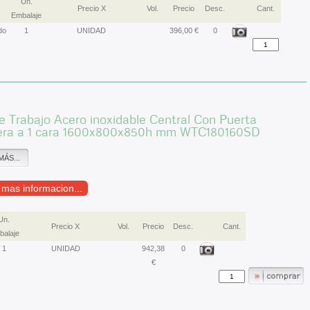
Un.
Precio X
Vol.
Precio
Desc.
Cant.
Embalaje
do
1
UNIDAD
396,00 €
0
 Trabajo Acero inoxidable Central Con Puerta
era a 1 cara 1600x800x850h mm WTC180160SD
MÁS...
r mas informacion...
Un.
Precio X
Vol.
Precio
Desc.
Cant.
alaje
1
UNIDAD
942,38
0
€