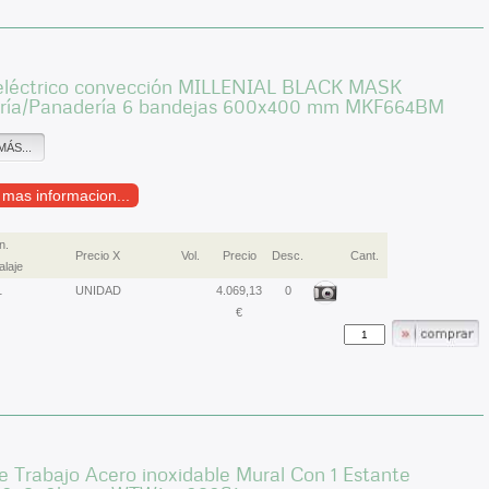
eléctrico convección MILLENIAL BLACK MASK
ería/Panadería 6 bandejas 600x400 mm MKF664BM
MÁS...
r mas informacion...
n.
Precio X
Vol.
Precio
Desc.
Cant.
laje
1
UNIDAD
4.069,13
0
€
 Trabajo Acero inoxidable Mural Con 1 Estante