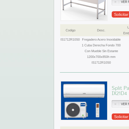
VER 
Solicita
U
Codigo
Desc.
Emb
IS1712R10S0
Fregadero Acero Inoxidable
1 Cuba Derecha Fondo 700
Con Mueble Sin Estante
1200x700x850h mm
IS1712R10S0
Split P
IX21D4
VER 
Solicita