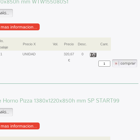
50x850h mm WTW155080S1
MÁS...
r mas informacion...
Un.
Precio X
Vol.
Precio
Desc.
Cant.
alaje
1
UNIDAD
320,67
0
€
e Horno Pizza 1380x1220x850h mm SP START99
MÁS...
r mas informacion...