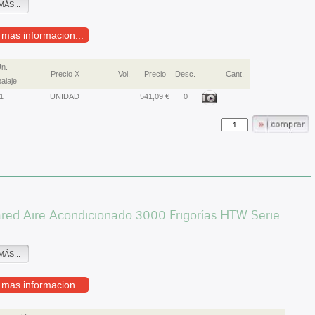
MÁS...
r mas informacion...
n.
Precio X
Vol.
Precio
Desc.
Cant.
alaje
1
UNIDAD
541,09 €
0
ared Aire Acondicionado 3000 Frigorías HTW Serie
MÁS...
r mas informacion...