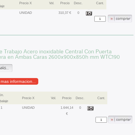
.
Precio X
Vol.
Precio
Desc.
Cant.
aje
UNIDAD
310,37 €
0
 Trabajo Acero inoxidable Central Con Puerta
era en Ambas Caras 2600x900x850h mm WTC190
MÁS...
r mas informacion...
Un.
Precio X
Vol.
Precio
Desc.
Cant.
alaje
1
UNIDAD
1.644,14
0
€