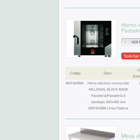
Horno 
Pastel
VER 
Solicita
U
Codigo
Desc.
Emba
MKF664BM
Horno eléctrico convección
MILLENIAL BLACK MASK
Pastelería/Panadería 6
bandejas 600x400 mm
MKF664BM Línea Padova
Mesa de