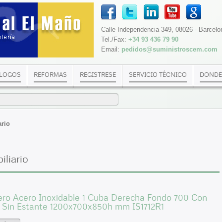
Calle Independencia 349, 08026 - Barcelo
Tel./Fax:
+34 93 436 79 90
Email:
pedidos@suministroscem.com
LOGOS
REFORMAS
REGISTRESE
SERVICIO TÉCNICO
DONDE
ario
liario
ero Acero Inoxidable 1 Cuba Derecha Fondo 700 Con
 Sin Estante 1200x700x850h mm IS1712R1