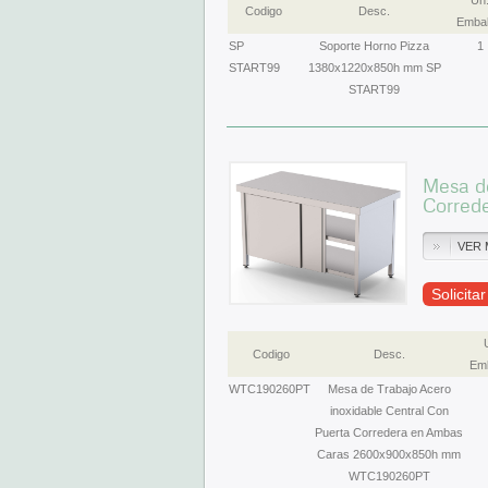
Un
Codigo
Desc.
Embal
SP
Soporte Horno Pizza
1
START99
1380x1220x850h mm SP
START99
Mesa de
Corred
VER 
Solicita
Codigo
Desc.
Emb
WTC190260PT
Mesa de Trabajo Acero
inoxidable Central Con
Puerta Corredera en Ambas
Caras 2600x900x850h mm
WTC190260PT