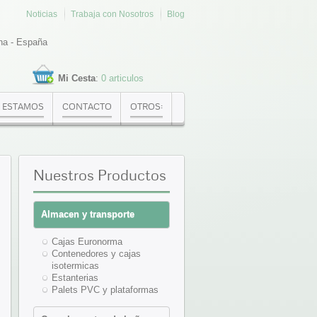
Noticias
Trabaja con Nosotros
Blog
na - España
Mi Cesta
:
0 articulos
 ESTAMOS
CONTACTO
OTROS:
Nuestros
Productos
Almacen y transporte
Cajas Euronorma
Contenedores y cajas
isotermicas
Estanterias
Palets PVC y plataformas