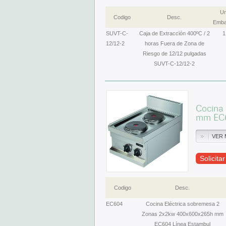
Un
Codigo
Desc.
Emba
SUVT-C-
Caja de Extracción 400ºC / 2
1
12/12-2
horas Fuera de Zona de
Riesgo de 12/12 pulgadas
SUVT-C-12/12-2
Cocina
mm EC6
VER 
Solicita
Codigo
Desc.
EC604
Cocina Eléctrica sobremesa 2
Zonas 2x2kw 400x600x265h mm
EC604 Línea Estambul