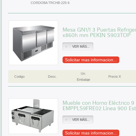
CORDOBA TRCHB-225-6
Mesa GN1/1 3 Puertas Refrig
x860h mm PEKIN S903TOP
VER MÁS...
Solicitar mas informacion...
Un.
Codigo
Desc.
Precio X
Embalaje
Mueble con Horno Eléctrico
EMPPLS9FRE02 Línea 900 Es
VER MÁS...
Solicitar mas informacion...