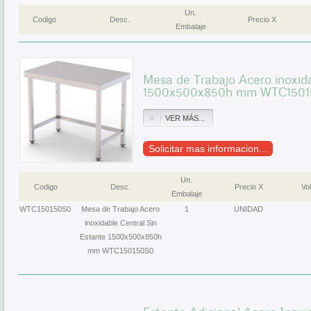
Un.
Codigo
Desc.
Precio X
Embalaje
Mesa de Trabajo Acero inoxida
1500x500x850h mm WTC150
VER MÁS...
Solicitar mas informacion...
Un.
Codigo
Desc.
Precio X
Vol
Embalaje
WTC150150S0
Mesa de Trabajo Acero
1
UNIDAD
inoxidable Central Sin
Estante 1500x500x850h
mm WTC150150S0