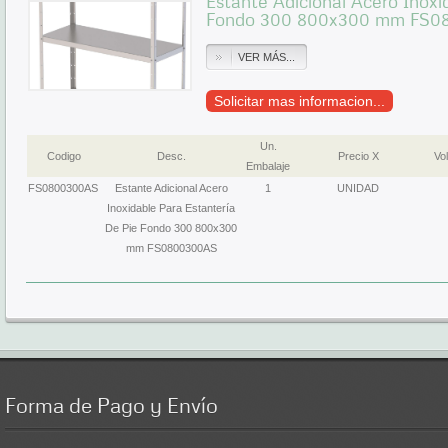
Estante Adicional Acero Inoxi
Fondo 300 800x300 mm FS0
VER MÁS...
Solicitar mas informacion...
Un.
Codigo
Desc.
Precio X
Vol
Embalaje
FS0800300AS
Estante Adicional Acero
1
UNIDAD
Inoxidable Para Estantería
De Pie Fondo 300 800x300
mm FS0800300AS
Forma
de Pago y Envío