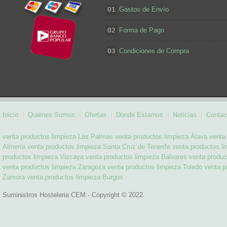
Gastos de Envío
01
Forma de Pago
02
Condiciones de Compra
03
Inicio
Quiénes Somos
Ofertas
Donde Estamos
Noticias
Contac
venta productos limpieza Las Palmas
venta productos limpieza Álava
venta
Almería
venta productos limpieza Santa Cruz de Tenerife
venta productos l
productos limpieza Vizcaya
venta productos limpieza Baleares
venta produc
venta productos limpieza Zaragoza
venta productos limpieza Toledo
venta p
Zamora
venta productos limpieza Burgos
Suministros Hosteleria CEM - Copyright © 2022.