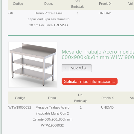
Un.
Codigo
Desc.
Precio X
Vol.
Embalaje
G6
Horno Pizza a Gas
1
UNIDAD
capacidad 6 pizzas diámetro
30 cm G6 Línea TREVISO
Mesa de Trabajo Acero inoxid
600x900x850h mm WTW1900
VER MÁS...
Solicitar mas informacion...
Un.
Codigo
Desc.
Precio X
Vol
Embalaje
WTW190060S2
Mesa de Trabajo Acero
1
UNIDAD
inoxidable Mural Con 2
Estante 600x900x850h mm
WTW190060S2