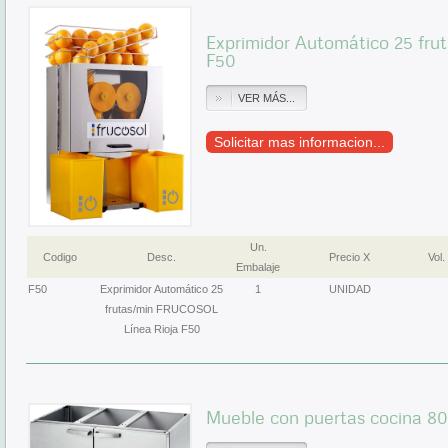
Exprimidor Automático 25 fr
F50
VER MÁS...
Solicitar mas informacion...
Un.
Codigo
Desc.
Precio X
Vol.
Embalaje
F50
Exprimidor Automático 25
1
UNIDAD
frutas/min FRUCOSOL
Línea Rioja F50
Mueble con puertas cocina 8