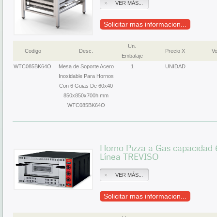
VER MÁS...
Solicitar mas informacion...
Un.
Codigo
Desc.
Precio X
Vo
Embalaje
WTC085BK64O
Mesa de Soporte Acero
1
UNIDAD
Inoxidable Para Hornos
Con 6 Guias De 60x40
850x850x700h mm
WTC085BK64O
Horno Pizza a Gas capacidad 
Línea TREVISO
VER MÁS...
Solicitar mas informacion...