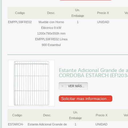
Un.
Codigo
Desc.
Precio X
Vo
Embalaje
EMPPLS9FRE02
Mueble con Horno
1
UNIDAD
Eléctrico 9 kW
1200x790x550h mm
EMPPLS9FRE02 Línea
900 Estambul
Estante Adicional Grande d
CORDOBA ESTARCH (EF12034
VER MÁS...
Solicitar mas informacion...
Un.
Codigo
Desc.
Precio X
Vol
Embalaje
ESTARCH-
Estante Adicional Grande de
1
UNIDAD