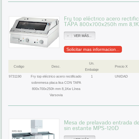
Fry top eléctrico acero recti
TAPA 800x700x250h mm 8,1Kw
VER MÁS...
Solicitar mas informacion...
Un.
Codigo
Desc.
Precio X
Embalaje
9731190
Fry top eléctrico acero rectificado
1
UNIDAD
sobremesa placa lisa CON TAPA
800x700x250h mm 8,1Kw Línea
Varsovia
Mesa de prelavado entrada 
sin estante MPS-120D