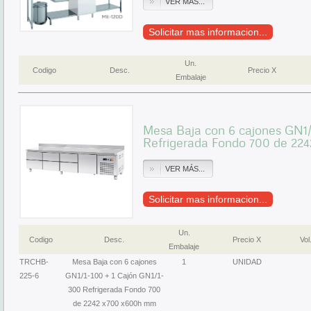
VER MÁS...
Solicitar mas informacion...
Un.
Codigo
Desc.
Precio X
Embalaje
Mesa Baja con 6 cajones GN1/
Refrigerada Fondo 700 de 2
VER MÁS...
Solicitar mas informacion...
Un.
Codigo
Desc.
Precio X
Vol
Embalaje
TRCHB-
Mesa Baja con 6 cajones
1
UNIDAD
225-6
GN1/1-100 + 1 Cajón GN1/1-
300 Refrigerada Fondo 700
de 2242 x700 x600h mm