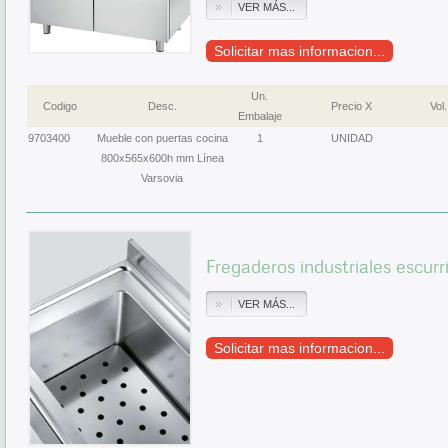
VER MÁS...
Solicitar mas informacion...
Un.
Codigo
Desc.
Precio X
Vol.
Embalaje
9703400
Mueble con puertas cocina
1
UNIDAD
800x565x600h mm Línea
Varsovia
Fregaderos industriales escur
VER MÁS...
Solicitar mas informacion...