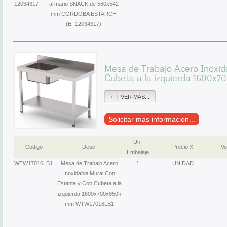
12034317
armario SNACK de 560x542
mm CORDOBA ESTARCH
(EF12034317)
Mesa de Trabajo Acero Inoxid
Cubeta a la izquierda 1600
VER MÁS...
Solicitar mas informacion...
Un.
Codigo
Desc.
Precio X
Vo
Embalaje
WTW17016LB1
Mesa de Trabajo Acero
1
UNIDAD
Inoxidable Mural Con
Estante y Con Cubeta a la
izquierda 1600x700x850h
mm WTW17016LB1