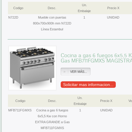
Un.
Codigo
Desc.
Precio X
Embalaje
N722D
Mueble con puertas
1
UNIDAD
800x700x900h mm N722D
Línea Estambul
Cocina a gas 6 fuegos 6x5,
Gas MFB711FGMXS MAGISTRA
VER MÁS...
Solicitar mas informacion...
Un.
Codigo
Desc.
Precio X
Vo
Embalaje
MFB711FGMXS
Cocina a gas 6 fuegos
1
UNIDAD
6x5,5 Kw con Horno
EXTRA GRANDE a Gas
MFB711FGMXS