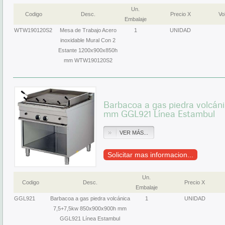
Un.
Codigo
Desc.
Precio X
Vol
Embalaje
WTW190120S2
Mesa de Trabajo Acero
1
UNIDAD
inoxidable Mural Con 2
Estante 1200x900x850h
mm WTW190120S2
Barbacoa a gas piedra volcá
mm GGL921 Línea Estambul
VER MÁS...
Solicitar mas informacion...
Un.
Codigo
Desc.
Precio X
Embalaje
GGL921
Barbacoa a gas piedra volcánica
1
UNIDAD
7,5+7,5kw 850x900x900h mm
GGL921 Línea Estambul