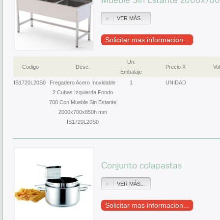
VER MÁS...
Solicitar mas informacion...
Un.
Codigo
Desc.
Precio X
Vol
Embalaje
IS1720L20S0
Fregadero Acero Inoxidable
1
UNIDAD
2 Cubas Izquierda Fondo
700 Con Mueble Sin Estante
2000x700x850h mm
IS1720L20S0
Conjunto colapastas
VER MÁS...
Solicitar mas informacion...