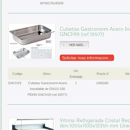
WTW17014DDR
Cubetas Gastronorm Acero In
GNCH19 (ref.10577)
VER MÁS...
Solicitar mas informacion...
Un.
Codigo
Desc.
Precio X
Vol.
Embalaje
GNCH19
Cubetas Gastronorm Acero
1
UNIDAD
Inoxidable de GN1/2-150
PEKIN GNCH19 (ref.10577)
Vitrina Refrigerada Cristal Re
dim.1055x1100x1235h mm Líne