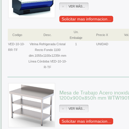
VER MÁS...
Solicitar mas informacion...
Un.
Codigo
Desc.
Precio X
Vol.
Embalaje
VED-10-10-
Vitrina Refrigerada Cristal
1
UNIDAD
RR-TF
Recto Fondo 1100
dim.1055x1100x1235h mm
Línea Córdoba VED-10-10-
R-TF
Mesa de Trabajo Acero inoxid
1200x900x850h mm WTW190
VER MÁS...
Solicitar mas informacion...