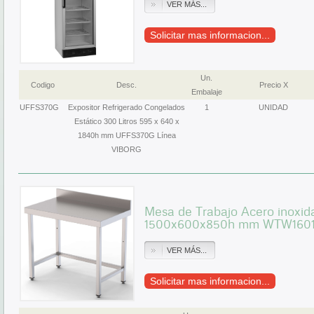
VER MÁS...
Solicitar mas informacion...
Un.
Codigo
Desc.
Precio X
Embalaje
UFFS370G
Expositor Refrigerado Congelados
1
UNIDAD
Estático 300 Litros 595 x 640 x
1840h mm UFFS370G Línea
VIBORG
Mesa de Trabajo Acero inoxid
1500x600x850h mm WTW160
VER MÁS...
Solicitar mas informacion...