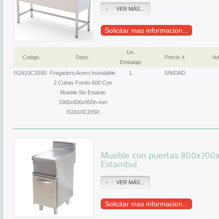
VER MÁS...
Solicitar mas informacion...
Un.
Codigo
Desc.
Precio X
Vol
Embalaje
IS1610C20S0
Fregadero Acero Inoxidable
1
UNIDAD
2 Cubas Fondo 600 Con
Mueble Sin Estante
1000x600x850h mm
IS1610C20S0
Mueble con puertas 800x700
Estambul
VER MÁS...
Solicitar mas informacion...