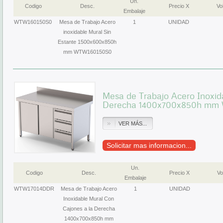
Un.
Codigo
Desc.
Precio X
Vol
Embalaje
WTW160150S0
Mesa de Trabajo Acero
1
UNIDAD
inoxidable Mural Sin
Estante 1500x600x850h
mm WTW160150S0
Mesa de Trabajo Acero Inoxid
Derecha 1400x700x850h mm
VER MÁS...
Solicitar mas informacion...
Un.
Codigo
Desc.
Precio X
Vo
Embalaje
WTW17014DDR
Mesa de Trabajo Acero
1
UNIDAD
Inoxidable Mural Con
Cajones a la Derecha
1400x700x850h mm