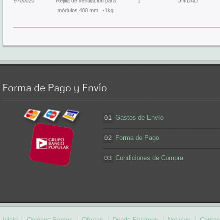
9700020
Rejilla de ventilación para
1
UNIDAD
módulos 400 mm.. -1kg.
Forma
de Pago y Envío
Gastos de Envío
01
Forma de Pago
02
Condiciones de Compra
03
Inicio
Quiénes Somos
Ofertas
Donde Estamos
Noticias
Contac