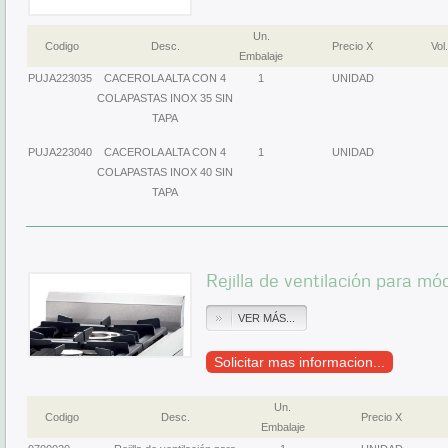
Un.
Codigo
Desc.
Precio X
Vol.
Embalaje
PUJA223035
CACEROLA ALTA CON 4
1
UNIDAD
COLAPASTAS INOX 35 SIN
TAPA
PUJA223040
CACEROLA ALTA CON 4
1
UNIDAD
COLAPASTAS INOX 40 SIN
TAPA
Rejilla de ventilación para mó
VER MÁS...
Solicitar mas informacion...
Un.
Codigo
Desc.
Precio X
Embalaje