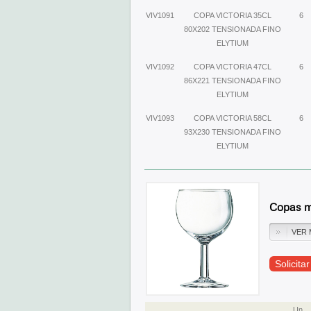
VIV1091
COPA VICTORIA 35CL
6
80X202 TENSIONADA FINO
ELYTIUM
VIV1092
COPA VICTORIA 47CL
6
86X221 TENSIONADA FINO
ELYTIUM
VIV1093
COPA VICTORIA 58CL
6
93X230 TENSIONADA FINO
ELYTIUM
Copas m
VER 
Solicita
Un.