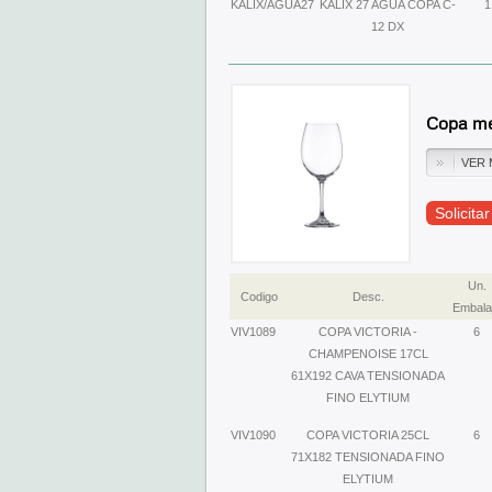
KALIX/AGUA27
KALIX 27 AGUA COPA C-
1
12 DX
Copa mes
VER 
Solicita
Un.
Codigo
Desc.
Embala
VIV1089
COPA VICTORIA -
6
CHAMPENOISE 17CL
61X192 CAVA TENSIONADA
FINO ELYTIUM
VIV1090
COPA VICTORIA 25CL
6
71X182 TENSIONADA FINO
ELYTIUM