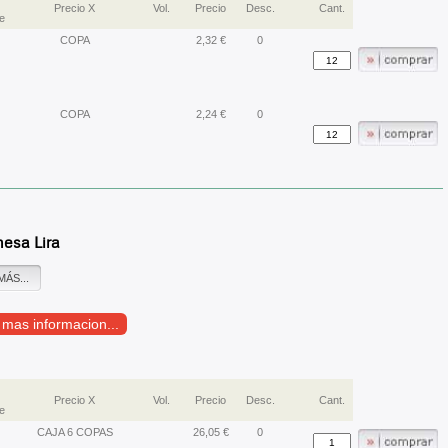
Precio X
Vol.
Precio
Desc.
Cant.
e
COPA
2,32 €
0
COPA
2,24 €
0
esa Lira
MÁS...
r mas informacion...
Precio X
Vol.
Precio
Desc.
Cant.
e
CAJA 6 COPAS
26,05 €
0