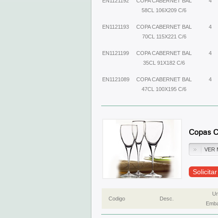
EN1121192
COPA CABERNET BAL
4
58CL 106X209 C/6
EN1121193
COPA CABERNET BAL
4
70CL 115X221 C/6
EN1121199
COPA CABERNET BAL
4
35CL 91X182 C/6
EN1121089
COPA CABERNET BAL
4
47CL 100X195 C/6
Copas C
VER 
Solicita
Un
Codigo
Desc.
Emba