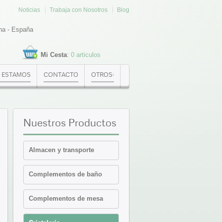
Noticias
Trabaja con Nosotros
Blog
na - España
Mi Cesta
:
0 articulos
 ESTAMOS
CONTACTO
OTROS:
Nuestros
Productos
Almacen y transporte
Cajas Euronorma
Complementos de baño
Contenedores y cajas
isotermicas
Estanterias
Complementos de mesa
Palets PVC y plataformas
Cafeteria-Bar