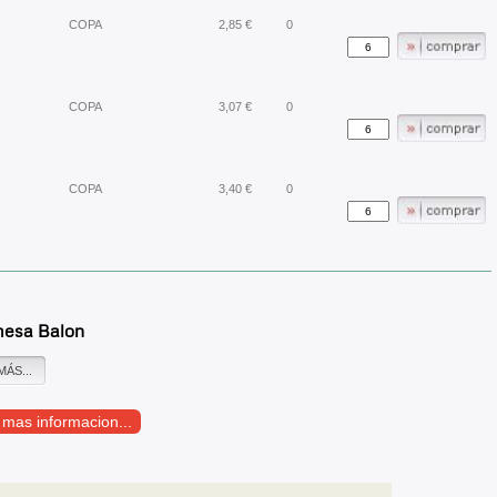
COPA
2,85 €
0
COPA
3,07 €
0
COPA
3,40 €
0
esa Balon
MÁS...
r mas informacion...