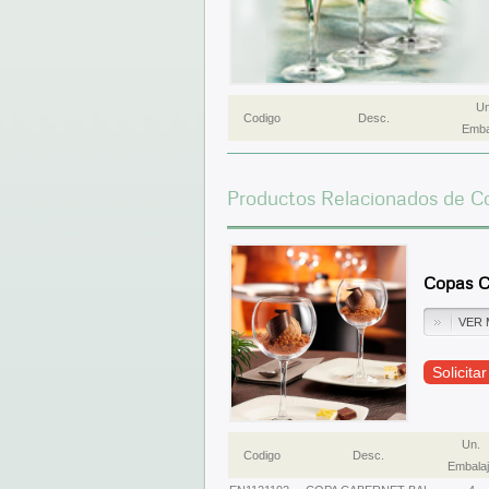
Un
Codigo
Desc.
Emba
Productos Relacionados de C
Copas C
VER 
Solicita
Un.
Codigo
Desc.
Embalaj