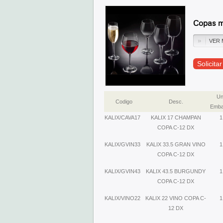
Copas m
VER 
Solicita
Un
Codigo
Desc.
Emba
KALIX/CAVA17
KALIX 17 CHAMPAN
1
COPA C-12 DX
KALIX/GVIN33
KALIX 33.5 GRAN VINO
1
COPA C-12 DX
KALIX/GVIN43
KALIX 43.5 BURGUNDY
1
COPA C-12 DX
KALIX/VINO22
KALIX 22 VINO COPA C-
1
12 DX