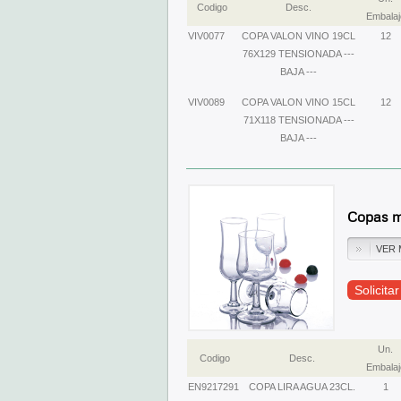
Codigo
Desc.
Embalaj
VIV0077
COPA VALON VINO 19CL
12
76X129 TENSIONADA ---
BAJA ---
VIV0089
COPA VALON VINO 15CL
12
71X118 TENSIONADA ---
BAJA ---
Copas m
VER 
Solicita
Un.
Codigo
Desc.
Embalaj
EN9217291
COPA LIRA AGUA 23CL.
1