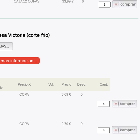
CAJA 12 COPAS
33,99 €
0
a Victoria (corte frio)
MÁS...
r mas informacion...
Precio X
Vol.
Precio
Desc.
Cant.
je
COPA
3,09 €
0
COPA
2,70 €
0