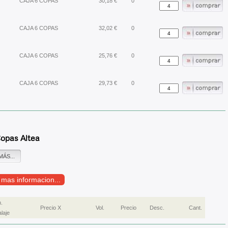
CAJA 6 COPAS
30,18 €
0
CAJA 6 COPAS
32,02 €
0
CAJA 6 COPAS
25,76 €
0
CAJA 6 COPAS
29,73 €
0
opas Altea
MÁS...
r mas informacion...
.
Precio X
Vol.
Precio
Desc.
Cant.
laje