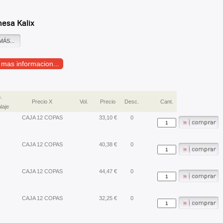
esa Kalix
MÁS...
r mas informacion...
.
Precio X
Vol.
Precio
Desc.
Cant.
laje
CAJA 12 COPAS
33,10 €
0
CAJA 12 COPAS
40,38 €
0
CAJA 12 COPAS
44,47 €
0
CAJA 12 COPAS
32,25 €
0