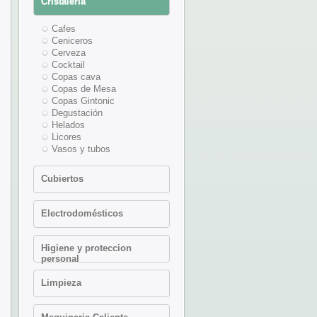
Cristaleria
Complementos Buffet
Complementos Camarero
Cafes
Complementos Cocktail
Ceniceros
Complementos Mesa
Cerveza
Condimentos
Cocktail
Decantadores
Copas cava
Especial Tapas
Copas de Mesa
Jamoneros
Copas Gintonic
Muele pimientas
Degustación
Publicidad
Helados
Recepcion hotel
Licores
Soportes Botellines Aceite
Vasos y tubos
- Vinagre
Tapas y miniaturas
Cubiertos
Accesorios cuberteria
Electrodomésticos
Chuleteros
Cubiertos mesa
Freidora Multifuncion
Higiene y proteccion
Electrica
personal
Fuentes de chocolate
Higiene personal
Maquinas fabricadoras de
Limpieza
helado
Cajas plastico