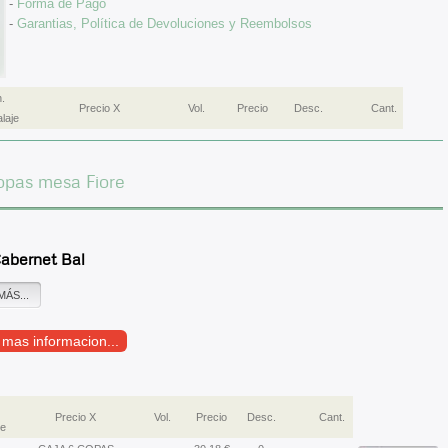
-
Forma de Pago
-
Garantias, Política de Devoluciones y Reembolsos
.
Precio X
Vol.
Precio
Desc.
Cant.
laje
opas mesa Fiore
abernet Bal
MÁS...
r mas informacion...
Precio X
Vol.
Precio
Desc.
Cant.
e