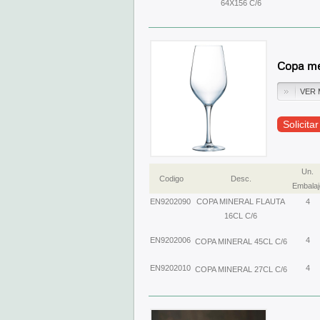
64X156 C/6
Copa me
VER 
Solicita
Un.
Codigo
Desc.
Embalaj
EN9202090
COPA MINERAL FLAUTA
4
16CL C/6
EN9202006
4
COPA MINERAL 45CL C/6
EN9202010
4
COPA MINERAL 27CL C/6