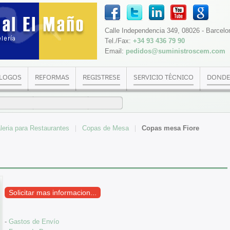
Calle Independencia 349, 08026 - Barcelo
Tel./Fax:
+34 93 436 79 90
Email:
pedidos@suministroscem.com
LOGOS
REFORMAS
REGISTRESE
SERVICIO TÉCNICO
DONDE
taleria para Restaurantes
Copas de Mesa
Copas mesa Fiore
Solicitar mas informacion...
-
Gastos de Envío