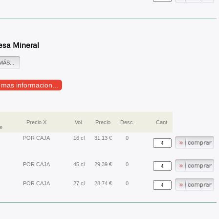
sa Mineral
MÁS...
r mas informacion...
Precio X
Vol.
Precio
Desc.
Cant.
e
POR CAJA
16 cl
31,13 €
0
POR CAJA
45 cl
29,39 €
0
POR CAJA
27 cl
28,74 €
0