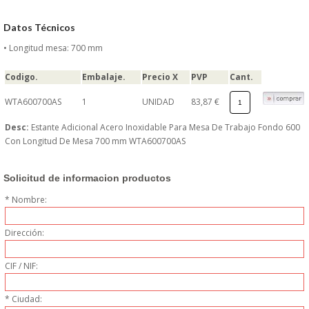
DONDE ESTAMOS
Datos Técnicos
PRODUCTOS EN OFERTAS
• Longitud mesa: 700 mm
ALMACEN Y TRANSPORTE
Codigo.
Embalaje.
Precio X
PVP
Cant.
WTA600700AS
1
UNIDAD
83,87 €
COMPLEMENTOS DE BA�O
Desc:
Estante Adicional Acero Inoxidable Para Mesa De Trabajo Fondo 600
Con Longitud De Mesa 700 mm WTA600700AS
COMPLEMENTOS DE MESA
Solicitud de informacion productos
CRISTALERIA
* Nombre:
CUBIERTOS
Dirección:
ELECTRODOM�STICOS
CIF / NIF:
HIGIENE Y PROTECCION
* Ciudad: