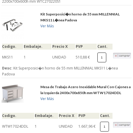
2200x700x600h mm WTC270220S1
S�GUENOS EN
Kit Superposici�n horno de 55 mm MILLENNIAL
MKS11 L�nea Padova
Ver Más
FACEBOOK
TWITTER
Codigo.
Embalaje.
Precio X
PVP
Cant.
MKS11
1
UNIDAD
510,88 €
© 2026 SUMINISTROSCEM
TODOS LOS DERECHOS RESERVADOS
Desc:
Kit Superposici�n horno de 55 mm MILLENNIAL MKS11 L�nea
Padova
Mesa de Trabajo Acero Inoxidable Mural Con Cajones a
la Izquierda 2400x700x850h mm WTW17024DDL
Ver Más
Codigo.
Embalaje.
Precio X
PVP
Cant.
WTW17024DDL
1
UNIDAD
1.667,96 €