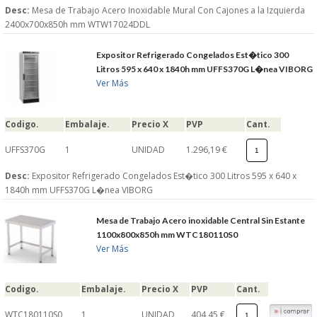
Desc:
Mesa de Trabajo Acero Inoxidable Mural Con Cajones a la Izquierda
2400x700x850h mm WTW17024DDL
Expositor Refrigerado Congelados Est�tico 300
Litros 595 x 640 x 1840h mm UFFS370G L�nea VIBORG
Ver Más
Codigo.
Embalaje.
Precio X
PVP
Cant.
UFFS370G
1
UNIDAD
1.296,19 €
Desc:
Expositor Refrigerado Congelados Est�tico 300 Litros 595 x 640 x
1840h mm UFFS370G L�nea VIBORG
Mesa de Trabajo Acero inoxidable Central Sin Estante
1100x800x850h mm WTC180110S0
Ver Más
Codigo.
Embalaje.
Precio X
PVP
Cant.
WTC180110S0
1
UNIDAD
404,45 €