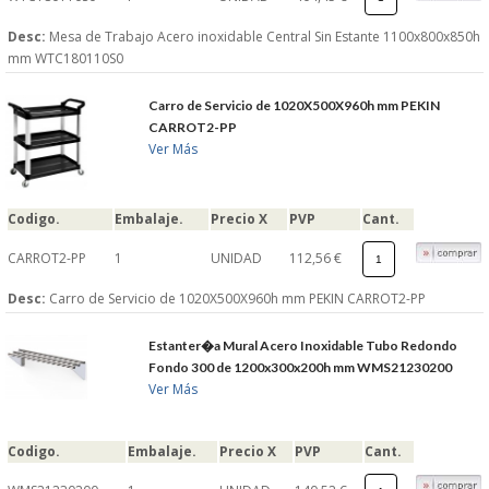
Desc:
Mesa de Trabajo Acero inoxidable Central Sin Estante 1100x800x850h
mm WTC180110S0
Carro de Servicio de 1020X500X960h mm PEKIN
CARROT2-PP
Ver Más
Codigo.
Embalaje.
Precio X
PVP
Cant.
CARROT2-PP
1
UNIDAD
112,56 €
Desc:
Carro de Servicio de 1020X500X960h mm PEKIN CARROT2-PP
Estanter�a Mural Acero Inoxidable Tubo Redondo
Fondo 300 de 1200x300x200h mm WMS21230200
Ver Más
Codigo.
Embalaje.
Precio X
PVP
Cant.