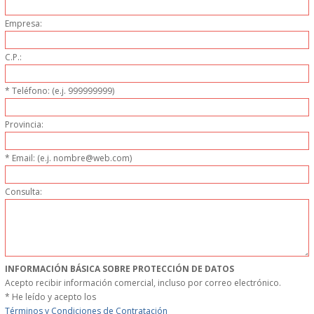
PERSONAL
Empresa:
LIMPIEZA
C.P.:
MAQUINARIA CALIENTE
* Teléfono: (e.j. 999999999)
MAQUINARIA DE
Provincia:
ELABORACI�N
* Email: (e.j. nombre@web.com)
MAQUINARIA FRIA
Consulta:
MAQUINARIA DE LIMPIEZA
MENAJE DE COCINA
INFORMACIÓN BÁSICA SOBRE PROTECCIÓN DE DATOS
Acepto recibir información comercial, incluso por correo electrónico.
* He leído y acepto los
MAQUINARIA OTROS
Términos y Condiciones de Contratación