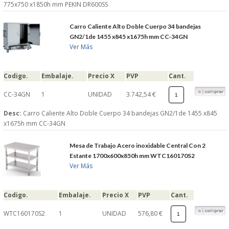
775x750 x1850h mm PEKIN DR600SS
Carro Caliente Alto Doble Cuerpo 34 bandejas
GN2/1de 1455 x845 x1675h mm CC-34GN
Ver Más
Codigo.
Embalaje.
Precio X
PVP
Cant.
CC-34GN
1
UNIDAD
3.742,54 €
Desc:
Carro Caliente Alto Doble Cuerpo 34 bandejas GN2/1de 1455 x845
x1675h mm CC-34GN
Mesa de Trabajo Acero inoxidable Central Con 2
Estante 1700x600x850h mm WTC160170S2
Ver Más
Codigo.
Embalaje.
Precio X
PVP
Cant.
WTC160170S2
1
UNIDAD
576,80 €