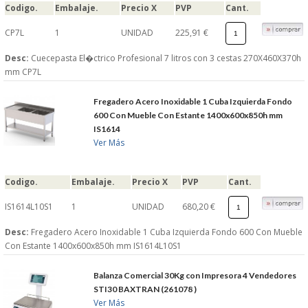
Codigo.
Embalaje.
Precio X
PVP
Cant.
CP7L
1
UNIDAD
225,91 €
Desc:
Cuecepasta El�ctrico Profesional 7 litros con 3 cestas 270X460X370h
mm CP7L
Fregadero Acero Inoxidable 1 Cuba Izquierda Fondo
600 Con Mueble Con Estante 1400x600x850h mm
IS1614
Ver Más
Codigo.
Embalaje.
Precio X
PVP
Cant.
IS1614L10S1
1
UNIDAD
680,20 €
Desc:
Fregadero Acero Inoxidable 1 Cuba Izquierda Fondo 600 Con Mueble
Con Estante 1400x600x850h mm IS1614L10S1
Balanza Comercial 30Kg con Impresora 4 Vendedores
STI30 BAXTRAN (261078 )
Ver Más