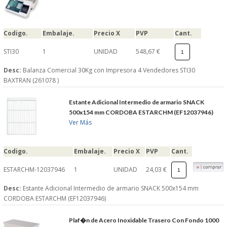
Codigo.
Embalaje.
Precio X
PVP
Cant.
STI30
1
UNIDAD
548,67 €
Desc:
Balanza Comercial 30Kg con Impresora 4 Vendedores STI30
BAXTRAN (261078 )
Estante Adicional Intermedio de armario SNACK
500x154 mm CORDOBA ESTARCHM (EF12037946)
Ver Más
Codigo.
Embalaje.
Precio X
PVP
Cant.
ESTARCHM-12037946
1
UNIDAD
24,03 €
Desc:
Estante Adicional Intermedio de armario SNACK 500x154 mm
CORDOBA ESTARCHM (EF12037946)
Plaf�n de Acero Inoxidable Trasero Con Fondo 1000