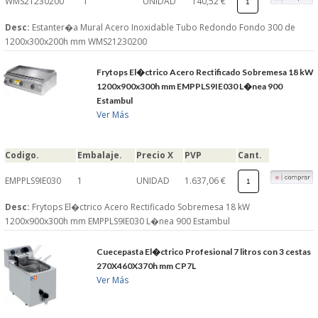
WMS21230200
1
UNIDAD
140,52 €
Desc:
Estanter�a Mural Acero Inoxidable Tubo Redondo Fondo 300 de
1200x300x200h mm WMS21230200
Frytops El�ctrico Acero Rectificado Sobremesa 18 kW
1200x900x300h mm EMPPLS9IE030 L�nea 900
Estambul
Ver Más
Codigo.
Embalaje.
Precio X
PVP
Cant.
EMPPLS9IE030
1
UNIDAD
1.637,06 €
Desc:
Frytops El�ctrico Acero Rectificado Sobremesa 18 kW
1200x900x300h mm EMPPLS9IE030 L�nea 900 Estambul
Cuecepasta El�ctrico Profesional 7 litros con 3 cestas
270X460X370h mm CP7L
Ver Más