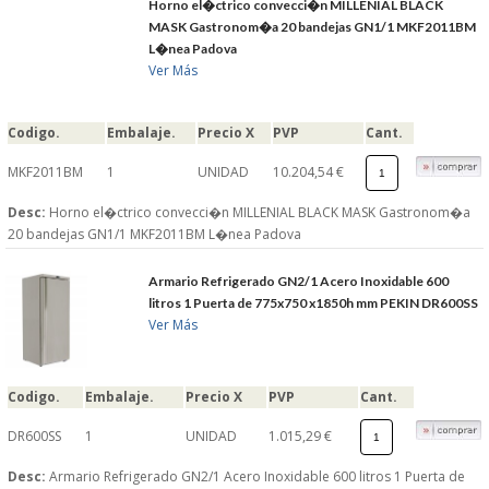
Horno el�ctrico convecci�n MILLENIAL BLACK
MASK Gastronom�a 20 bandejas GN1/1 MKF2011BM
L�nea Padova
Ver Más
Codigo.
Embalaje.
Precio X
PVP
Cant.
MKF2011BM
1
UNIDAD
10.204,54 €
Desc:
Horno el�ctrico convecci�n MILLENIAL BLACK MASK Gastronom�a
20 bandejas GN1/1 MKF2011BM L�nea Padova
Armario Refrigerado GN2/1 Acero Inoxidable 600
litros 1 Puerta de 775x750 x1850h mm PEKIN DR600SS
Ver Más
Codigo.
Embalaje.
Precio X
PVP
Cant.
DR600SS
1
UNIDAD
1.015,29 €
Desc:
Armario Refrigerado GN2/1 Acero Inoxidable 600 litros 1 Puerta de