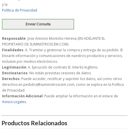
y la
MUEBLES
Política de Privacidad
MUEBLES INOX. COCINA
PAPEL Y PRODUCTOS UNIUSO
Responsable
: Jose Antonio Montolio Herena (EN ADELANTE EL
PROPIETARIO DE SUMINISTROSCEM.COM)
Finalidades
: A. Tramitar y gestionar la compra y entrega de su pedido. B.
VAJILLA
Enviarle información y comunicaciones de nuestros productos y servicios,
inclusive por medios electrónicos.
CUCHILLOS DE COCINA
Legitimación
: A. Ejecución de contrato B. Interés legítimo.
Destinatarios
: No están previstas cesiones de datos.
Derechos
: Puede acceder, rectificar y suprimir los datos, así como otros
OUTLET
derechos en pedidos@suministroscem.com, como se explica en la Política
de Privacidad.
Información Adicional
: Puede ampliar la información en el enlace de
GASTOS DE ENVIO
Avisos Legales.
FORMA DE PAGO
Productos Relacionados
CONDICIONES DE COMPRA