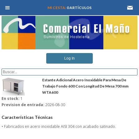
MEN� PRINCIPAL
MI CESTA:
0 ARTÍCULOS
INICIO
Log In
QUIENES SOMOS
CATALOGOS
Estante Adicional Acero Inoxidable Para Mesa De
Trabajo Fondo 600 Con Longitud De Mesa 700 mm
WTA600
REFORMAS Y PROYECTOS
En stock:
1
Prevision de entrada:
2026-08-30
REGISTRARSE
Características Técnicas
SERVICIO TECNICO
• Fabricados en acero inoxidable AISI 304 con acabado satinado.