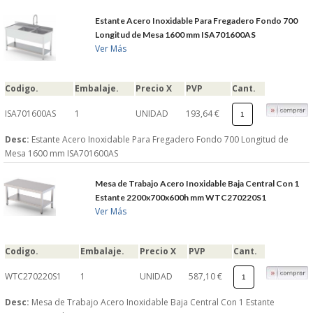
Estante Acero Inoxidable Para Fregadero Fondo 700
GARANTIAS Y
Longitud de Mesa 1600 mm ISA701600AS
Ver Más
DEVOLUCIONES
Codigo.
Embalaje.
Precio X
PVP
Cant.
AVISO LEGAL
ISA701600AS
1
UNIDAD
193,64 €
POL�TICA DE PRIVACIDAD
Desc:
Estante Acero Inoxidable Para Fregadero Fondo 700 Longitud de
Mesa 1600 mm ISA701600AS
CONDICIONES DE USO
Mesa de Trabajo Acero Inoxidable Baja Central Con 1
Estante 2200x700x600h mm WTC270220S1
NOTICIAS
Ver Más
BLOG
Codigo.
Embalaje.
Precio X
PVP
Cant.
WTC270220S1
1
UNIDAD
587,10 €
CERRAR
Desc:
Mesa de Trabajo Acero Inoxidable Baja Central Con 1 Estante