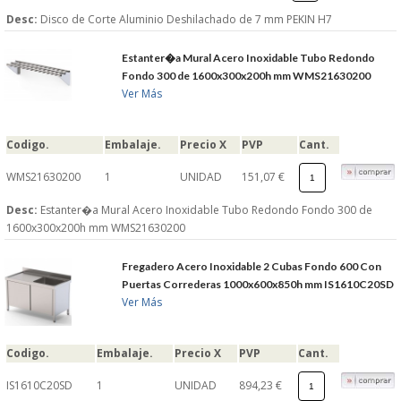
Desc:
Disco de Corte Aluminio Deshilachado de 7 mm PEKIN H7
Estanter�a Mural Acero Inoxidable Tubo Redondo
Fondo 300 de 1600x300x200h mm WMS21630200
Ver Más
Codigo.
Embalaje.
Precio X
PVP
Cant.
WMS21630200
1
UNIDAD
151,07 €
Desc:
Estanter�a Mural Acero Inoxidable Tubo Redondo Fondo 300 de
1600x300x200h mm WMS21630200
Fregadero Acero Inoxidable 2 Cubas Fondo 600 Con
Puertas Correderas 1000x600x850h mm IS1610C20SD
Ver Más
Codigo.
Embalaje.
Precio X
PVP
Cant.
IS1610C20SD
1
UNIDAD
894,23 €