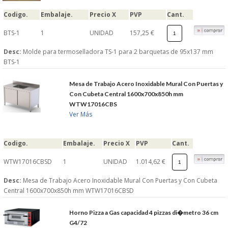
Codigo.
Embalaje.
Precio X
PVP
Cant.
BTS-1
1
UNIDAD
157,25 €
Desc:
Molde para termoselladora TS-1 para 2 barquetas de 95x137 mm
BTS-1
Mesa de Trabajo Acero Inoxidable Mural Con Puertas y
Con Cubeta Central 1600x700x850h mm
WTW17016CBS
Ver Más
Codigo.
Embalaje.
Precio X
PVP
Cant.
WTW17016CBSD
1
UNIDAD
1.014,62 €
Desc:
Mesa de Trabajo Acero Inoxidable Mural Con Puertas y Con Cubeta
Central 1600x700x850h mm WTW17016CBSD
Horno Pizza a Gas capacidad 4 pizzas di�metro 36 cm
G4/72