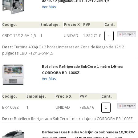
de 12/12 pulgadas CBDT-12/12-6M-1,5
Ver Más
GARANTIAS Y
Codigo.
Embalaje.
Precio X
PVP
Cant.
DEVOLUCIONES
CBDT-12/12-6M-1,5
1
UNIDAD
1.852,71 €
AVISO LEGAL
Desc:
Turbina 400�C / 2 horas Inmersas en Zona de Riesgo de 12/12
pulgadas CBDT-12/12-6M-1,5
POL�TICA DE PRIVACIDAD
Botellero Refrigerado SubCero 1 metro L�nea
CORDOBA BR-100SZ
CONDICIONES DE USO
Ver Más
NOTICIAS
Codigo.
Embalaje.
Precio X
PVP
Cant.
BLOG
BR-100SZ
1
UNIDAD
786,67 €
Desc:
Botellero Refrigerado SubCero 1 metro L�nea CORDOBA BR-100SZ
CERRAR
Barbacoa a Gas Piedra Volc�nica Sobremesa 10,30 kW