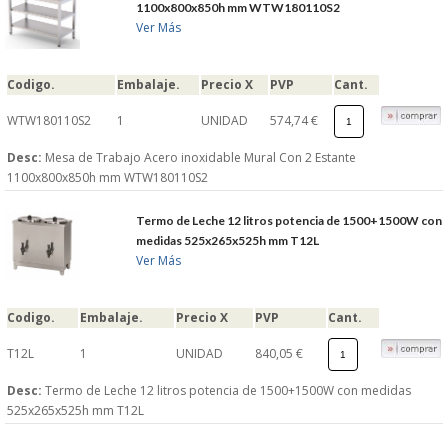
1100x800x850h mm WTW180110S2
Ver Más
Codigo.
Embalaje.
Precio X
PVP
Cant.
WTW180110S2
1
UNIDAD
574,74 €
Desc:
Mesa de Trabajo Acero inoxidable Mural Con 2 Estante
1100x800x850h mm WTW180110S2
Termo de Leche 12 litros potencia de 1500+1500W con
medidas 525x265x525h mm T12L
Ver Más
Codigo.
Embalaje.
Precio X
PVP
Cant.
T12L
1
UNIDAD
840,05 €
Desc:
Termo de Leche 12 litros potencia de 1500+1500W con medidas
525x265x525h mm T12L