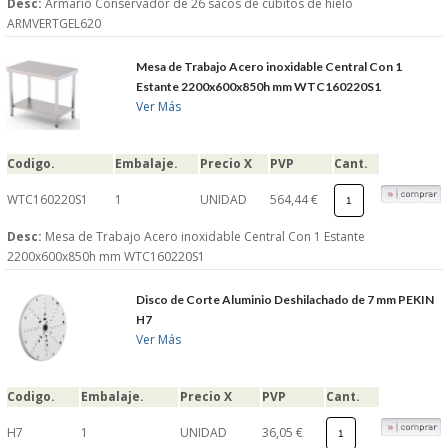
Desc:
Armario Conservador de 26 sacos de cubitos de hielo
ARMVERTGEL620
Mesa de Trabajo Acero inoxidable Central Con 1
Estante 2200x600x850h mm WTC160220S1
Ver Más
Codigo.
Embalaje.
Precio X
PVP
Cant.
WTC160220S1
1
UNIDAD
564,44 €
Desc:
Mesa de Trabajo Acero inoxidable Central Con 1 Estante
2200x600x850h mm WTC160220S1
Disco de Corte Aluminio Deshilachado de 7 mm PEKIN
H7
Ver Más
Codigo.
Embalaje.
Precio X
PVP
Cant.
H7
1
UNIDAD
36,05 €