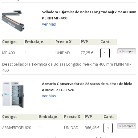
Selladora T�rmica de Bolsas Longitud m�xima 400 mm
PEKIN MF-400
Ver Más
Codigo.
Embalaje.
Precio X
PVP
Cant.
MF-400
1
UNIDAD
77,25 €
Desc:
Selladora T�rmica de Bolsas Longitud m�xima 400 mm PEKIN MF-
400
Armario Conservador de 26 sacos de cubitos de hielo
ARMVERTGEL620
Ver Más
Codigo.
Embalaje.
Precio X
PVP
Cant.
ARMVERTGEL620
1
UNIDAD
966,46 €