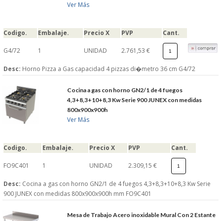
Ver Más
Codigo.
Embalaje.
Precio X
PVP
Cant.
G4/72
1
UNIDAD
2.761,53 €
Desc:
Horno Pizza a Gas capacidad 4 pizzas di�metro 36 cm G4/72
Cocina a gas con horno GN2/1 de 4 fuegos
4,3+8,3+10+8,3 Kw Serie 900 JUNEX con medidas
800x900x900h
Ver Más
Codigo.
Embalaje.
Precio X
PVP
Cant.
FO9C401
1
UNIDAD
2.309,15 €
Desc:
Cocina a gas con horno GN2/1 de 4 fuegos 4,3+8,3+10+8,3 Kw Serie
900 JUNEX con medidas 800x900x900h mm FO9C401
Mesa de Trabajo Acero inoxidable Mural Con 2 Estante