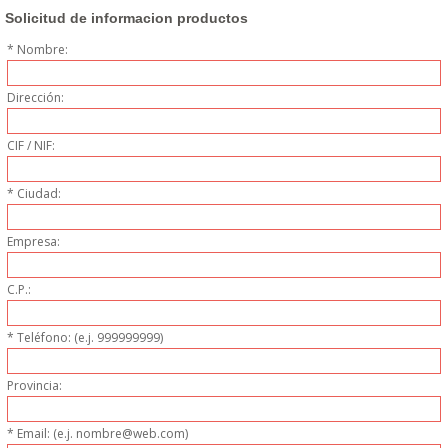
DONDE ESTAMOS
Solicitud de informacion productos
* Nombre:
PRODUCTOS EN OFERTAS
Dirección:
ALMACEN Y TRANSPORTE
CIF / NIF:
COMPLEMENTOS DE BA�O
* Ciudad:
COMPLEMENTOS DE MESA
Empresa:
CRISTALERIA
C.P.:
CUBIERTOS
* Teléfono: (e.j. 999999999)
ELECTRODOM�STICOS
Provincia:
HIGIENE Y PROTECCION
* Email: (e.j. nombre@web.com)