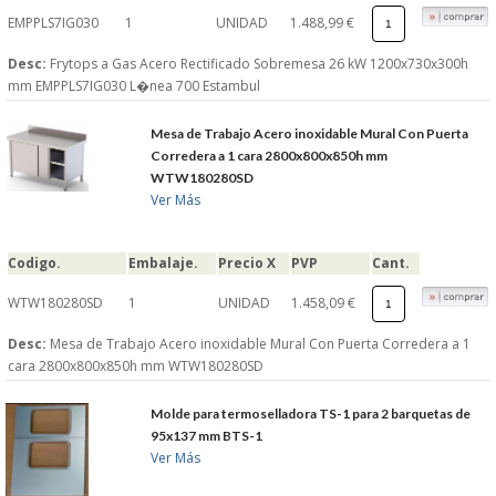
EMPPLS7IG030
1
UNIDAD
1.488,99 €
Desc:
Frytops a Gas Acero Rectificado Sobremesa 26 kW 1200x730x300h
mm EMPPLS7IG030 L�nea 700 Estambul
Mesa de Trabajo Acero inoxidable Mural Con Puerta
Corredera a 1 cara 2800x800x850h mm
WTW180280SD
Ver Más
Codigo.
Embalaje.
Precio X
PVP
Cant.
WTW180280SD
1
UNIDAD
1.458,09 €
Desc:
Mesa de Trabajo Acero inoxidable Mural Con Puerta Corredera a 1
cara 2800x800x850h mm WTW180280SD
Molde para termoselladora TS-1 para 2 barquetas de
95x137 mm BTS-1
Ver Más