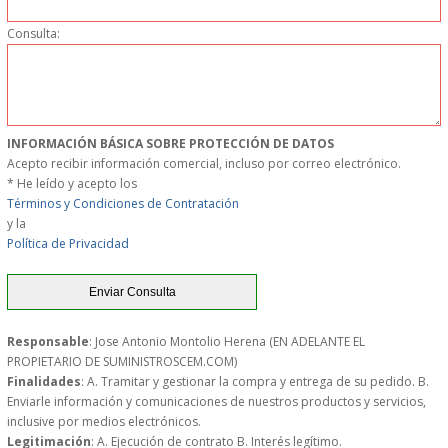
PERSONAL
Consulta:
LIMPIEZA
MAQUINARIA CALIENTE
INFORMACIÓN BÁSICA SOBRE PROTECCIÓN DE DATOS
Acepto recibir información comercial, incluso por correo electrónico.
MAQUINARIA DE
* He leído y acepto los
Términos y Condiciones de Contratación
ELABORACI�N
y la
Política de Privacidad
MAQUINARIA FRIA
MAQUINARIA DE LIMPIEZA
Responsable
: Jose Antonio Montolio Herena (EN ADELANTE EL
PROPIETARIO DE SUMINISTROSCEM.COM)
MENAJE DE COCINA
Finalidades
: A. Tramitar y gestionar la compra y entrega de su pedido. B.
Enviarle información y comunicaciones de nuestros productos y servicios,
inclusive por medios electrónicos.
MAQUINARIA OTROS
Legitimación
: A. Ejecución de contrato B. Interés legítimo.