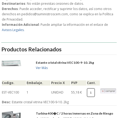
Destinatarios
: No están previstas cesiones de datos.
MUEBLES
Derechos
: Puede acceder, rectificar y suprimir los datos, así como otros
derechos en pedidos@suministroscem.com, como se explica en la Política
de Privacidad.
MUEBLES INOX. COCINA
Información Adicional
: Puede ampliar la información en el enlace de
Avisos Legales.
PAPEL Y PRODUCTOS UNIUSO
VAJILLA
Productos Relacionados
CUCHILLOS DE COCINA
Estante cristal vitrina VEC100-9-10. 2kg
Ver Más
OUTLET
Codigo.
Embalaje.
Precio X
PVP
Cant.
GASTOS DE ENVIO
EST-VEC100
1
UNIDAD
55,18 €
FORMA DE PAGO
Desc:
Estante cristal vitrina VEC100-9-10. 2kg
Turbina 400�C / 2 horas Inmersas en Zona de Riesgo
CONDICIONES DE COMPRA