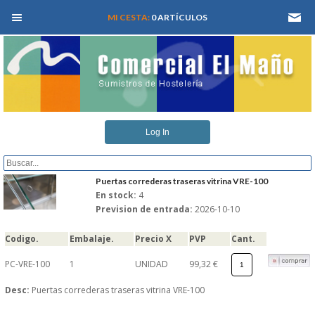
MEN� PRINCIPAL
MI CESTA:
0 ARTÍCULOS
INICIO
Log In
QUIENES SOMOS
CATALOGOS
Puertas correderas traseras vitrina VRE-100
En stock:
4
Prevision de entrada:
2026-10-10
REFORMAS Y PROYECTOS
Codigo.
Embalaje.
Precio X
PVP
Cant.
REGISTRARSE
PC-VRE-100
1
UNIDAD
99,32 €
SERVICIO TECNICO
Desc:
Puertas correderas traseras vitrina VRE-100