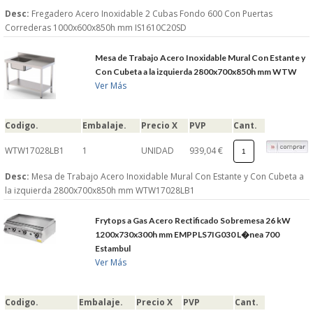
Desc:
Fregadero Acero Inoxidable 2 Cubas Fondo 600 Con Puertas
Correderas 1000x600x850h mm IS1610C20SD
Mesa de Trabajo Acero Inoxidable Mural Con Estante y
Con Cubeta a la izquierda 2800x700x850h mm WTW
Ver Más
Codigo.
Embalaje.
Precio X
PVP
Cant.
WTW17028LB1
1
UNIDAD
939,04 €
Desc:
Mesa de Trabajo Acero Inoxidable Mural Con Estante y Con Cubeta a
la izquierda 2800x700x850h mm WTW17028LB1
Frytops a Gas Acero Rectificado Sobremesa 26 kW
1200x730x300h mm EMPPLS7IG030 L�nea 700
Estambul
Ver Más
Codigo.
Embalaje.
Precio X
PVP
Cant.