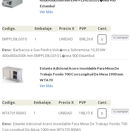
400x900x300h mm EMPPLS9LG010 L�nea 900
S�GUENOS EN
Estambul
Ver Más
FACEBOOK
Codigo.
Embalaje.
Precio X
PVP
Cant.
EMPPLS9LG010
1
UNIDAD
698,26 €
TWITTER
Desc:
Barbacoa a Gas Piedra Volc�nica Sobremesa 10,30 kW
400x900x300h mm EMPPLS9LG010 L�nea 900 Estambul
© 2026 SUMINISTROSCEM
TODOS LOS DERECHOS RESERVADOS
Estante Adicional Acero Inoxidable Para Mesa De
Trabajo Fondo 700 Con Longitud De Mesa 1900 mm
WTA70
Ver Más
Codigo.
Embalaje.
Precio X
PVP
Cant.
WTA701900AS
1
UNIDAD
188,15 €
Desc:
Estante Adicional Acero Inoxidable Para Mesa De Trabajo Fondo 700
Con Longitud De Mesa 1900 mm WTA701900AS