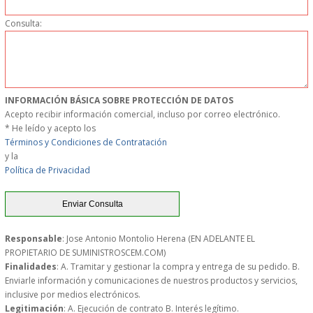
PERSONAL
Consulta:
LIMPIEZA
MAQUINARIA CALIENTE
INFORMACIÓN BÁSICA SOBRE PROTECCIÓN DE DATOS
Acepto recibir información comercial, incluso por correo electrónico.
MAQUINARIA DE
* He leído y acepto los
Términos y Condiciones de Contratación
ELABORACI�N
y la
Política de Privacidad
MAQUINARIA FRIA
MAQUINARIA DE LIMPIEZA
Responsable
: Jose Antonio Montolio Herena (EN ADELANTE EL
PROPIETARIO DE SUMINISTROSCEM.COM)
MENAJE DE COCINA
Finalidades
: A. Tramitar y gestionar la compra y entrega de su pedido. B.
Enviarle información y comunicaciones de nuestros productos y servicios,
inclusive por medios electrónicos.
MAQUINARIA OTROS
Legitimación
: A. Ejecución de contrato B. Interés legítimo.