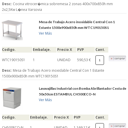
Desc:
Cocina vitrocer�mica sobremesa 2 zonas 400x700x850h mm
2x2,5Kw L�nea Varsovia
Mesa de Trabajo Acero inoxidable Central Con 1
Estante 1500x900x850h mm WTC190150S1
Ver Más
Codigo.
Embalaje.
Precio X
PVP
Cant.
WTC190150S1
1
UNIDAD
590,53 €
Desc:
Mesa de Trabajo Acero inoxidable Central Con 1 Estante
1500x900x850h mm WTC190150S1
Lavavajillas Industrial con Bomba Abrillantador Cesta de
50x50cm ESTAMBUL CH500ECO-N
Ver Más
Codigo.
Embalaje.
Precio X
PVP
Cant.
CH500ECO-N
1
UNIDAD
1.169,12 €