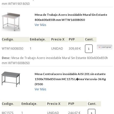
mm WTW190180S0
Mesa de Trabajo Acero inoxidable Mural Sin Estante
800x600x850h mm WTW160080S0
Ver Más
Codigo.
Embalaje.
Precio X
PVP
Cant.
WTW160080S0
1
UNIDAD
309,69 €
Desc:
Mesa de Trabajo Acero inoxidable Mural Sin Estante 800x600x850h
mm WTW160080S0
Mesa Central acero inoxidable AISI 201 sin estante
1500x700x850 mm MC157S L�nea Varsovia-36 Kg
(9500
Ver Más
Codigo.
Embalaje.
Precio X
PVP
Cant.
MC157S
1
UNIDAD
244,67 €