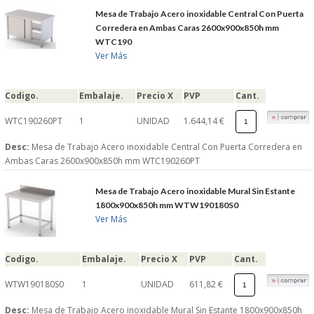
S�GUENOS EN
Mesa de Trabajo Acero inoxidable Central Con Puerta
Corredera en Ambas Caras 2600x900x850h mm
WTC190
Ver Más
FACEBOOK
Codigo.
Embalaje.
Precio X
PVP
Cant.
TWITTER
WTC190260PT
1
UNIDAD
1.644,14 €
© 2026 SUMINISTROSCEM
Desc:
Mesa de Trabajo Acero inoxidable Central Con Puerta Corredera en
TODOS LOS DERECHOS RESERVADOS
Ambas Caras 2600x900x850h mm WTC190260PT
Mesa de Trabajo Acero inoxidable Mural Sin Estante
1800x900x850h mm WTW190180S0
Ver Más
Codigo.
Embalaje.
Precio X
PVP
Cant.
WTW190180S0
1
UNIDAD
611,82 €
Desc:
Mesa de Trabajo Acero inoxidable Mural Sin Estante 1800x900x850h