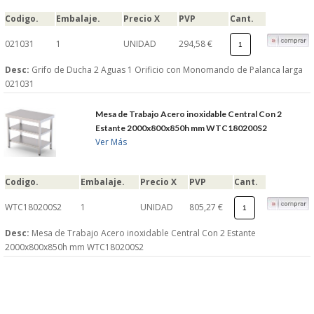
Codigo.
Embalaje.
Precio X
PVP
Cant.
021031
1
UNIDAD
294,58 €
Desc:
Grifo de Ducha 2 Aguas 1 Orificio con Monomando de Palanca larga
021031
Mesa de Trabajo Acero inoxidable Central Con 2
Estante 2000x800x850h mm WTC180200S2
Ver Más
Codigo.
Embalaje.
Precio X
PVP
Cant.
WTC180200S2
1
UNIDAD
805,27 €
Desc:
Mesa de Trabajo Acero inoxidable Central Con 2 Estante
2000x800x850h mm WTC180200S2