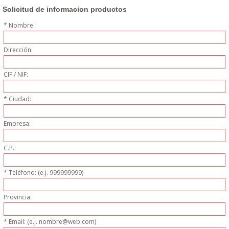
DONDE ESTAMOS
Solicitud de informacion productos
* Nombre:
PRODUCTOS EN OFERTAS
Dirección:
ALMACEN Y TRANSPORTE
CIF / NIF:
COMPLEMENTOS DE BA�O
* Ciudad:
COMPLEMENTOS DE MESA
Empresa:
CRISTALERIA
C.P.:
CUBIERTOS
* Teléfono: (e.j. 999999999)
ELECTRODOM�STICOS
Provincia:
HIGIENE Y PROTECCION
* Email: (e.j. nombre@web.com)