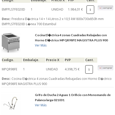
Codigo.
Embalaje.
Precio X
PVP
Cant.
EMPPLS7FE020D
1
UNIDAD
1.984,01 €
Desc:
Freidora El�ctrica 14 + 14 Litros 2 x 10,5 kW 800x730x850h mm
EMPPLS7FE020D L�nea 700 Estambul
Cocina El�ctrica 4 zonas Cuadradas Rebajadas con
Horno El�ctrico MPQR98FE MAGISTRA PLUS 900
Ver Más
Codigo.
Embalaje.
Precio X
PVP
Cant.
MPQR98FE
1
UNIDAD
4.398,75 €
Desc:
Cocina El�ctrica 4 zonas Cuadradas Rebajadas con Horno El�ctrico
MPQR98FE MAGISTRA PLUS 900
Grifo de Ducha 2 Aguas 1 Orificio con Monomando de
Palanca larga 021031
Ver Más