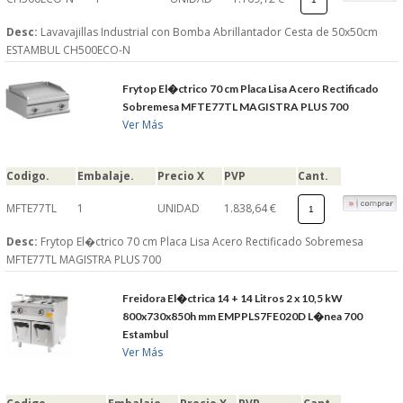
Desc:
Lavavajillas Industrial con Bomba Abrillantador Cesta de 50x50cm
ESTAMBUL CH500ECO-N
Frytop El�ctrico 70 cm Placa Lisa Acero Rectificado
Sobremesa MFTE77TL MAGISTRA PLUS 700
Ver Más
Codigo.
Embalaje.
Precio X
PVP
Cant.
MFTE77TL
1
UNIDAD
1.838,64 €
Desc:
Frytop El�ctrico 70 cm Placa Lisa Acero Rectificado Sobremesa
MFTE77TL MAGISTRA PLUS 700
Freidora El�ctrica 14 + 14 Litros 2 x 10,5 kW
800x730x850h mm EMPPLS7FE020D L�nea 700
Estambul
Ver Más