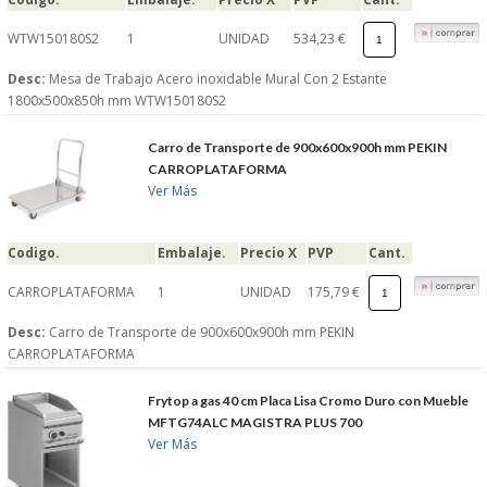
WTW150180S2
1
UNIDAD
534,23 €
Desc:
Mesa de Trabajo Acero inoxidable Mural Con 2 Estante
1800x500x850h mm WTW150180S2
Carro de Transporte de 900x600x900h mm PEKIN
CARROPLATAFORMA
Ver Más
Codigo.
Embalaje.
Precio X
PVP
Cant.
CARROPLATAFORMA
1
UNIDAD
175,79 €
Desc:
Carro de Transporte de 900x600x900h mm PEKIN
CARROPLATAFORMA
Frytop a gas 40 cm Placa Lisa Cromo Duro con Mueble
MFTG74ALC MAGISTRA PLUS 700
Ver Más