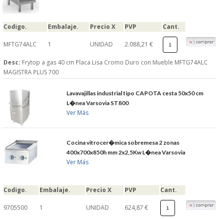
Codigo.
Embalaje.
Precio X
PVP
Cant.
MFTG74ALC
1
UNIDAD
2.088,21 €
Desc:
Frytop a gas 40 cm Placa Lisa Cromo Duro con Mueble MFTG74ALC
MAGISTRA PLUS 700
Lavavajillas industrial tipo CAPOTA cesta 50x50 cm
L�nea Varsovia ST800
Ver Más
Cocina vitrocer�mica sobremesa 2 zonas
400x700x850h mm 2x2,5Kw L�nea Varsovia
Ver Más
Codigo.
Embalaje.
Precio X
PVP
Cant.
9705500
1
UNIDAD
624,87 €