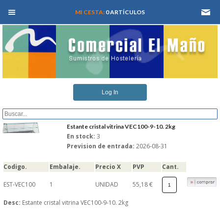
MEN� PRINCIPAL
MI CESTA:
0 ARTÍCULOS
INICIO
Log In
QUIENES SOMOS
CATALOGOS
Estante cristal vitrina VEC100-9-10. 2kg
En stock:
3
Prevision de entrada:
2026-08-31
REFORMAS Y PROYECTOS
Codigo.
Embalaje.
Precio X
PVP
Cant.
REGISTRARSE
EST-VEC100
1
UNIDAD
55,18 €
SERVICIO TECNICO
Desc:
Estante cristal vitrina VEC100-9-10. 2kg