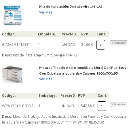
Kits de instalaci�n 5m tuber�a 1/4-1/2
GARANTIAS Y
Ver Más
DEVOLUCIONES
Codigo.
Embalaje.
Precio X
PVP
Cant.
AVISO LEGAL
GIASK5M1412EST
1
UNIDAD
81,66 €
Desc:
Kits de instalaci�n 5m tuber�a 1/4-1/2
POL�TICA DE PRIVACIDAD
Mesa de Trabajo Acero Inoxidable Mural Con Puertas y
CONDICIONES DE USO
Con Cubeta a la Izquierda y Cajones 1800x700x85
Ver Más
NOTICIAS
Codigo.
Embalaje.
Precio X
PVP
Cant.
BLOG
WTW17018LBSDDR
1
UNIDAD
1.547,58 €
CERRAR
Desc:
Mesa de Trabajo Acero Inoxidable Mural Con Puertas y Con Cubeta a
la Izquierda y Cajones 1800x700x850h mm WTW17018LBSDDR