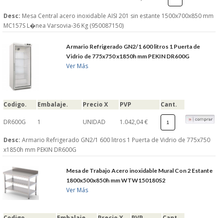
Desc:
Mesa Central acero inoxidable AISI 201 sin estante 1500x700x850 mm
MC157S L�nea Varsovia-36 Kg (950087150)
Armario Refrigerado GN2/1 600 litros 1 Puerta de
Vidrio de 775x750 x1850h mm PEKIN DR600G
Ver Más
Codigo.
Embalaje.
Precio X
PVP
Cant.
DR600G
1
UNIDAD
1.042,04 €
Desc:
Armario Refrigerado GN2/1 600 litros 1 Puerta de Vidrio de 775x750
x1850h mm PEKIN DR600G
Mesa de Trabajo Acero inoxidable Mural Con 2 Estante
1800x500x850h mm WTW150180S2
Ver Más
Codigo.
Embalaje.
Precio X
PVP
Cant.