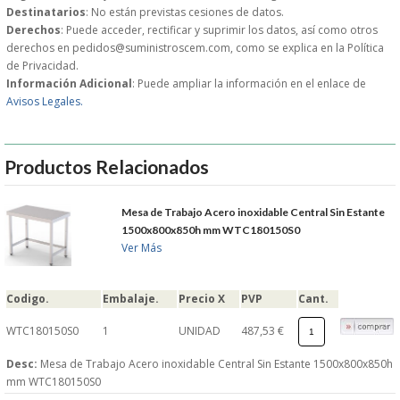
Destinatarios
: No están previstas cesiones de datos.
MUEBLES
Derechos
: Puede acceder, rectificar y suprimir los datos, así como otros
derechos en pedidos@suministroscem.com, como se explica en la Política
de Privacidad.
MUEBLES INOX. COCINA
Información Adicional
: Puede ampliar la información en el enlace de
Avisos Legales.
PAPEL Y PRODUCTOS UNIUSO
VAJILLA
Productos Relacionados
CUCHILLOS DE COCINA
Mesa de Trabajo Acero inoxidable Central Sin Estante
1500x800x850h mm WTC180150S0
Ver Más
OUTLET
Codigo.
Embalaje.
Precio X
PVP
Cant.
GASTOS DE ENVIO
WTC180150S0
1
UNIDAD
487,53 €
FORMA DE PAGO
Desc:
Mesa de Trabajo Acero inoxidable Central Sin Estante 1500x800x850h
mm WTC180150S0
CONDICIONES DE COMPRA