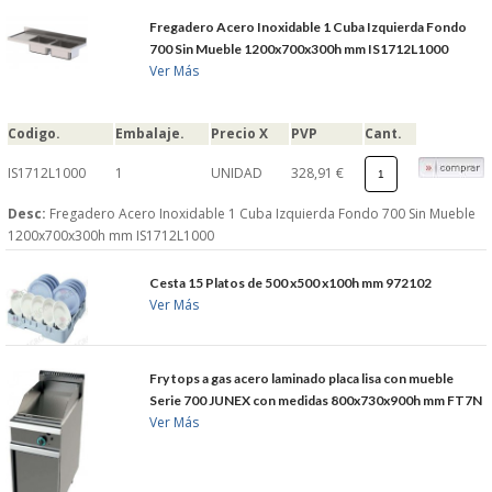
Fregadero Acero Inoxidable 1 Cuba Izquierda Fondo
700 Sin Mueble 1200x700x300h mm IS1712L1000
Ver Más
Codigo.
Embalaje.
Precio X
PVP
Cant.
IS1712L1000
1
UNIDAD
328,91 €
Desc:
Fregadero Acero Inoxidable 1 Cuba Izquierda Fondo 700 Sin Mueble
1200x700x300h mm IS1712L1000
Cesta 15 Platos de 500 x500 x100h mm 972102
Ver Más
Fry tops a gas acero laminado placa lisa con mueble
Serie 700 JUNEX con medidas 800x730x900h mm FT7N
Ver Más