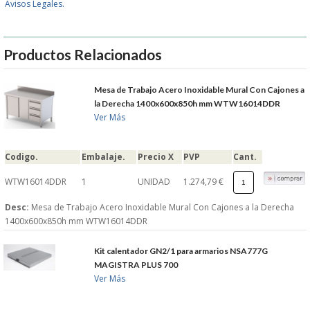
Avisos Legales.
GARANTIAS Y
Productos Relacionados
DEVOLUCIONES
Mesa de Trabajo Acero Inoxidable Mural Con Cajones a
AVISO LEGAL
la Derecha 1400x600x850h mm WTW16014DDR
Ver Más
POL�TICA DE PRIVACIDAD
Codigo.
Embalaje.
Precio X
PVP
Cant.
CONDICIONES DE USO
WTW16014DDR
1
UNIDAD
1.274,79 €
NOTICIAS
Desc:
Mesa de Trabajo Acero Inoxidable Mural Con Cajones a la Derecha
1400x600x850h mm WTW16014DDR
BLOG
Kit calentador GN2/1 para armarios NSA777G
MAGISTRA PLUS 700
CERRAR
Ver Más