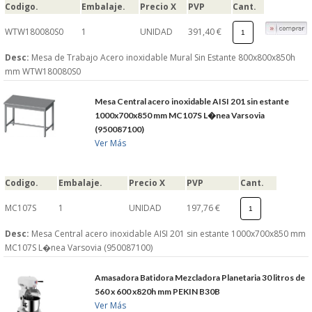
Codigo.
Embalaje.
Precio X
PVP
Cant.
WTW180080S0
1
UNIDAD
391,40 €
Desc:
Mesa de Trabajo Acero inoxidable Mural Sin Estante 800x800x850h
mm WTW180080S0
Mesa Central acero inoxidable AISI 201 sin estante
1000x700x850 mm MC107S L�nea Varsovia
(950087100)
Ver Más
Codigo.
Embalaje.
Precio X
PVP
Cant.
MC107S
1
UNIDAD
197,76 €
Desc:
Mesa Central acero inoxidable AISI 201 sin estante 1000x700x850 mm
MC107S L�nea Varsovia (950087100)
Amasadora Batidora Mezcladora Planetaria 30 litros de
560 x 600 x820h mm PEKIN B30B
Ver Más