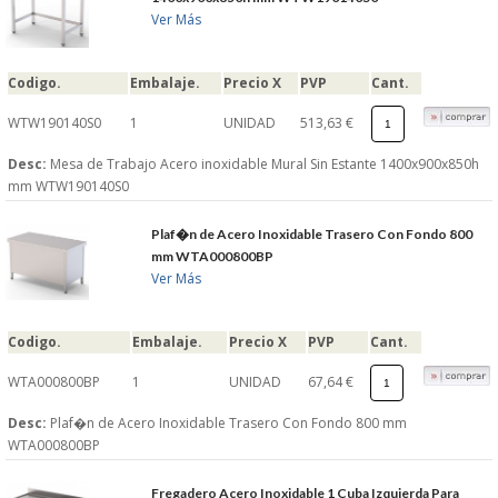
Ver Más
Codigo.
Embalaje.
Precio X
PVP
Cant.
WTW190140S0
1
UNIDAD
513,63 €
Desc:
Mesa de Trabajo Acero inoxidable Mural Sin Estante 1400x900x850h
mm WTW190140S0
Plaf�n de Acero Inoxidable Trasero Con Fondo 800
mm WTA000800BP
Ver Más
Codigo.
Embalaje.
Precio X
PVP
Cant.
WTA000800BP
1
UNIDAD
67,64 €
Desc:
Plaf�n de Acero Inoxidable Trasero Con Fondo 800 mm
WTA000800BP
Fregadero Acero Inoxidable 1 Cuba Izquierda Para