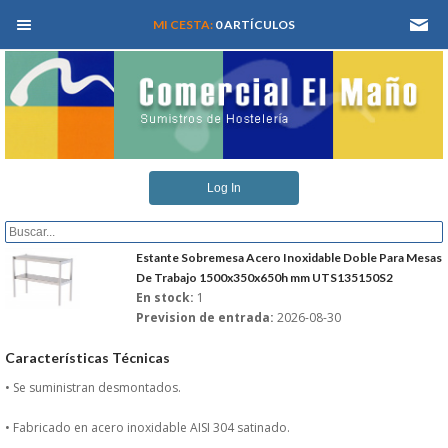
MEN� PRINCIPAL
MI CESTA:
0 ARTÍCULOS
INICIO
Log In
QUIENES SOMOS
CATALOGOS
Estante Sobremesa Acero Inoxidable Doble Para Mesas
De Trabajo 1500x350x650h mm UTS135150S2
En stock:
1
REFORMAS Y PROYECTOS
Prevision de entrada:
2026-08-30
REGISTRARSE
Características Técnicas
• Se suministran desmontados.
SERVICIO TECNICO
• Fabricado en acero inoxidable AISI 304 satinado.