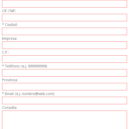
PERSONAL
CIF / NIF:
LIMPIEZA
* Ciudad:
MAQUINARIA CALIENTE
Empresa:
MAQUINARIA DE
C.P.:
ELABORACI�N
* Teléfono: (e.j. 999999999)
MAQUINARIA FRIA
Provincia:
MAQUINARIA DE LIMPIEZA
* Email: (e.j. nombre@web.com)
Consulta:
MENAJE DE COCINA
MAQUINARIA OTROS