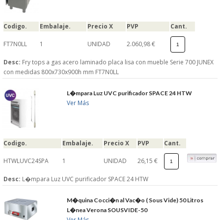
Codigo.
Embalaje.
Precio X
PVP
Cant.
FT7N0LL
1
UNIDAD
2.060,98 €
Desc:
Fry tops a gas acero laminado placa lisa con mueble Serie 700 JUNEX
con medidas 800x730x900h mm FT7N0LL
L�mpara Luz UVC purificador SPACE 24 HTW
Ver Más
Codigo.
Embalaje.
Precio X
PVP
Cant.
HTWLUVC24SPA
1
UNIDAD
26,15 €
Desc:
L�mpara Luz UVC purificador SPACE 24 HTW
M�quina Cocci�n al Vac�o ( Sous Vide) 50 Litros
L�nea Verona SOUSVIDE-50
Ver Más