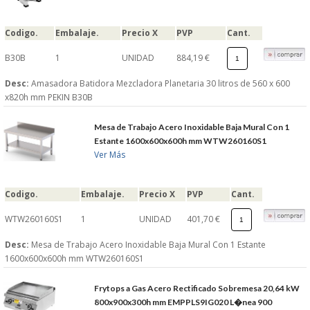
Codigo.
Embalaje.
Precio X
PVP
Cant.
B30B
1
UNIDAD
884,19 €
Desc:
Amasadora Batidora Mezcladora Planetaria 30 litros de 560 x 600
x820h mm PEKIN B30B
Mesa de Trabajo Acero Inoxidable Baja Mural Con 1
Estante 1600x600x600h mm WTW260160S1
Ver Más
Codigo.
Embalaje.
Precio X
PVP
Cant.
WTW260160S1
1
UNIDAD
401,70 €
Desc:
Mesa de Trabajo Acero Inoxidable Baja Mural Con 1 Estante
1600x600x600h mm WTW260160S1
Frytops a Gas Acero Rectificado Sobremesa 20,64 kW
800x900x300h mm EMPPLS9IG020 L�nea 900