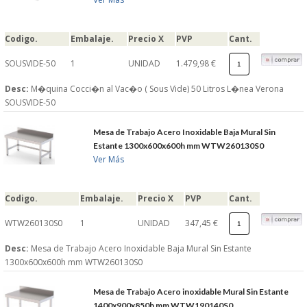
Codigo.
Embalaje.
Precio X
PVP
Cant.
SOUSVIDE-50
1
UNIDAD
1.479,98 €
Desc:
M�quina Cocci�n al Vac�o ( Sous Vide) 50 Litros L�nea Verona
SOUSVIDE-50
Mesa de Trabajo Acero Inoxidable Baja Mural Sin
Estante 1300x600x600h mm WTW260130S0
Ver Más
Codigo.
Embalaje.
Precio X
PVP
Cant.
WTW260130S0
1
UNIDAD
347,45 €
Desc:
Mesa de Trabajo Acero Inoxidable Baja Mural Sin Estante
1300x600x600h mm WTW260130S0
Mesa de Trabajo Acero inoxidable Mural Sin Estante
1400x900x850h mm WTW190140S0