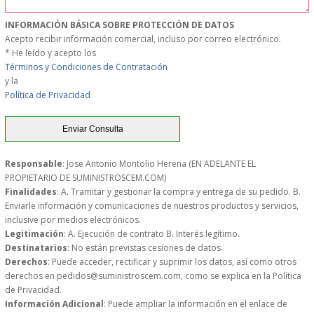
MUEBLES
INFORMACIÓN BÁSICA SOBRE PROTECCIÓN DE DATOS
Acepto recibir información comercial, incluso por correo electrónico.
* He leído y acepto los
MUEBLES INOX. COCINA
Términos y Condiciones de Contratación
y la
PAPEL Y PRODUCTOS UNIUSO
Política de Privacidad
VAJILLA
CUCHILLOS DE COCINA
Responsable
: Jose Antonio Montolio Herena (EN ADELANTE EL
PROPIETARIO DE SUMINISTROSCEM.COM)
Finalidades
: A. Tramitar y gestionar la compra y entrega de su pedido. B.
OUTLET
Enviarle información y comunicaciones de nuestros productos y servicios,
inclusive por medios electrónicos.
Legitimación
: A. Ejecución de contrato B. Interés legítimo.
GASTOS DE ENVIO
Destinatarios
: No están previstas cesiones de datos.
Derechos
: Puede acceder, rectificar y suprimir los datos, así como otros
FORMA DE PAGO
derechos en pedidos@suministroscem.com, como se explica en la Política
de Privacidad.
Información Adicional
: Puede ampliar la información en el enlace de
CONDICIONES DE COMPRA