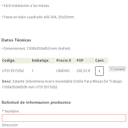
DONDE ESTAMOS
• Fácil instalación a las mesas.
• Patas en tubo cuadrado AISI 304, 25x25mm.
PRODUCTOS EN OFERTAS
ALMACEN Y TRANSPORTE
Datos Técnicos
COMPLEMENTOS DE BA�O
• Dimensiones: 1500x350x650 mm (AxFxH)
Codigo.
Embalaje.
Precio X
PVP
Cant.
COMPLEMENTOS DE MESA
UTS135150S2
1
UNIDAD
292,52 €
CRISTALERIA
Desc:
Estante Sobremesa Acero Inoxidable Doble Para Mesas De Trabajo
1500x350x650h mm UTS135150S2
CUBIERTOS
Solicitud de informacion productos
ELECTRODOM�STICOS
* Nombre:
HIGIENE Y PROTECCION
Dirección: