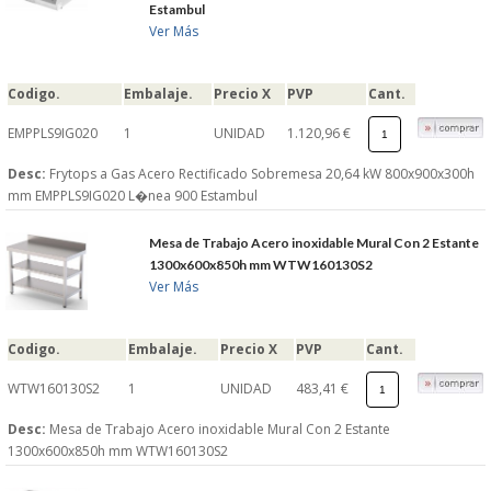
Estambul
Ver Más
Codigo.
Embalaje.
Precio X
PVP
Cant.
EMPPLS9IG020
1
UNIDAD
1.120,96 €
Desc:
Frytops a Gas Acero Rectificado Sobremesa 20,64 kW 800x900x300h
mm EMPPLS9IG020 L�nea 900 Estambul
Mesa de Trabajo Acero inoxidable Mural Con 2 Estante
1300x600x850h mm WTW160130S2
Ver Más
Codigo.
Embalaje.
Precio X
PVP
Cant.
WTW160130S2
1
UNIDAD
483,41 €
Desc:
Mesa de Trabajo Acero inoxidable Mural Con 2 Estante
1300x600x850h mm WTW160130S2