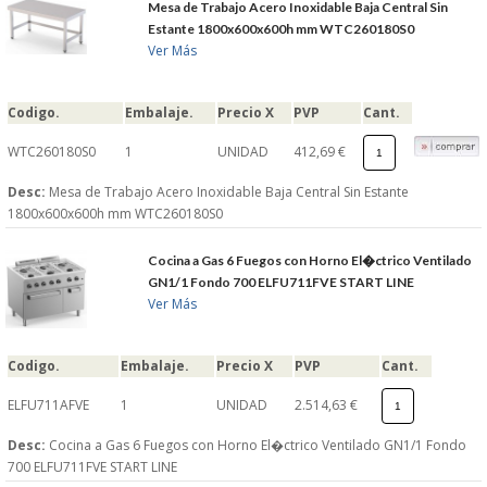
Mesa de Trabajo Acero Inoxidable Baja Central Sin
Estante 1800x600x600h mm WTC260180S0
Ver Más
Codigo.
Embalaje.
Precio X
PVP
Cant.
WTC260180S0
1
UNIDAD
412,69 €
Desc:
Mesa de Trabajo Acero Inoxidable Baja Central Sin Estante
1800x600x600h mm WTC260180S0
Cocina a Gas 6 Fuegos con Horno El�ctrico Ventilado
GN1/1 Fondo 700 ELFU711FVE START LINE
Ver Más
Codigo.
Embalaje.
Precio X
PVP
Cant.
ELFU711AFVE
1
UNIDAD
2.514,63 €
Desc:
Cocina a Gas 6 Fuegos con Horno El�ctrico Ventilado GN1/1 Fondo
700 ELFU711FVE START LINE