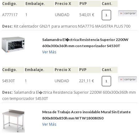
Codigo.
Embalaje.
Precio X
PVP
Cant.
S�GUENOS EN
A777117
1
UNIDAD
540,01 €
Desc:
Kit calentador GN2/1 para armarios NSA777G MAGISTRA PLUS 700
FACEBOOK
Salamandra El�ctrica Resistencia Superior 2200W
TWITTER
600x300x360h mm con temporizador S4530T
Ver Más
© 2026 SUMINISTROSCEM
TODOS LOS DERECHOS RESERVADOS
Codigo.
Embalaje.
Precio X
PVP
Cant.
S4530T
1
UNIDAD
221,11 €
Desc:
Salamandra El�ctrica Resistencia Superior 2200W 600x300x360h mm
con temporizador S4530T
Mesa de Trabajo Acero inoxidable Mural Sin Estante
800x800x850h mm WTW180080S0
Ver Más