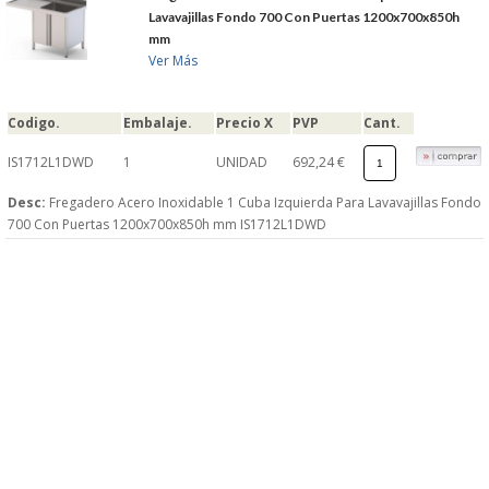
Lavavajillas Fondo 700 Con Puertas 1200x700x850h
mm
Ver Más
Codigo.
Embalaje.
Precio X
PVP
Cant.
IS1712L1DWD
1
UNIDAD
692,24 €
Desc:
Fregadero Acero Inoxidable 1 Cuba Izquierda Para Lavavajillas Fondo
700 Con Puertas 1200x700x850h mm IS1712L1DWD