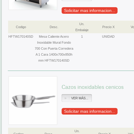
Solicitar mas informacion...
Un.
Codigo
Desc.
Precio X
Vo
Embalaje
HFTW170140SD
Mesa Caliente Acero
1
UNIDAD
Inoxidable Mural Fondo
700 Con Puerta Corredera
A 1 Cara 1400x700x850h
mm HFTW170140SD
Cazos inoxidables cenicos
VER MÁS...
Solicitar mas informacion...
Un.