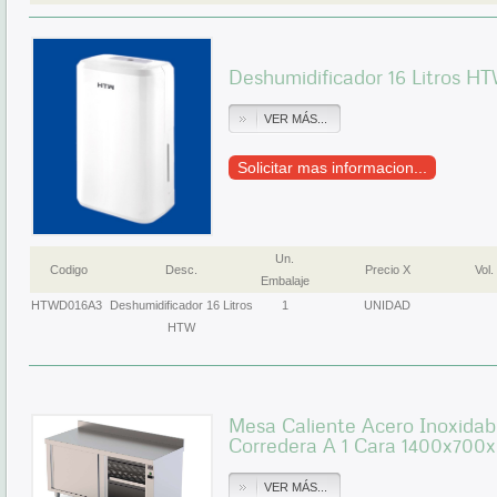
Deshumidificador 16 Litros H
VER MÁS...
Solicitar mas informacion...
Un.
Codigo
Desc.
Precio X
Vol.
Embalaje
HTWD016A3
Deshumidificador 16 Litros
1
UNIDAD
HTW
Mesa Caliente Acero Inoxidab
Corredera A 1 Cara 1400x70
VER MÁS...