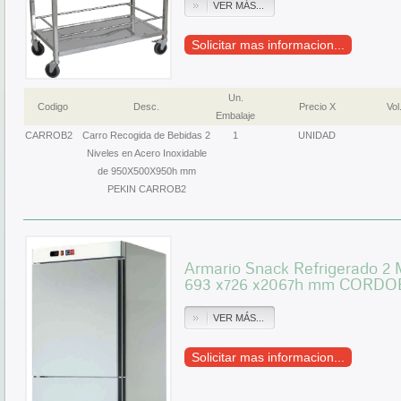
VER MÁS...
Solicitar mas informacion...
Un.
Codigo
Desc.
Precio X
Vol
Embalaje
CARROB2
Carro Recogida de Bebidas 2
1
UNIDAD
Niveles en Acero Inoxidable
de 950X500X950h mm
PEKIN CARROB2
Armario Snack Refrigerado 2 
693 x726 x2067h mm CORD
VER MÁS...
Solicitar mas informacion...