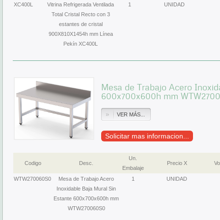
XC400L
Vitrina Refrigerada Ventilada
1
UNIDAD
Total Cristal Recto con 3
estantes de cristal
900X810X1454h mm Línea
Pekín XC400L
Mesa de Trabajo Acero Inoxid
600x700x600h mm WTW270
VER MÁS...
Solicitar mas informacion...
Un.
Codigo
Desc.
Precio X
Vo
Embalaje
WTW270060S0
Mesa de Trabajo Acero
1
UNIDAD
Inoxidable Baja Mural Sin
Estante 600x700x600h mm
WTW270060S0