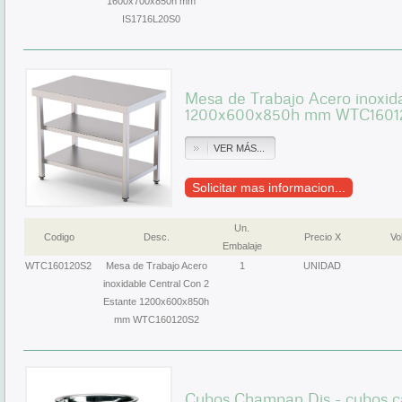
1600x700x850h mm
IS1716L20S0
Mesa de Trabajo Acero inoxid
1200x600x850h mm WTC1601
VER MÁS...
Solicitar mas informacion...
Un.
Codigo
Desc.
Precio X
Vol
Embalaje
WTC160120S2
Mesa de Trabajo Acero
1
UNIDAD
inoxidable Central Con 2
Estante 1200x600x850h
mm WTC160120S2
Cubos Champan Dis - cubos c