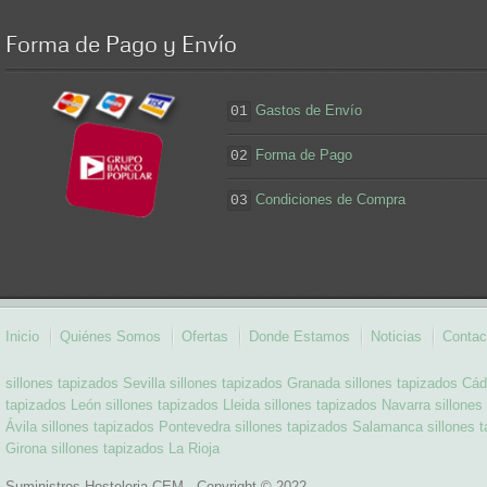
Forma
de Pago y Envío
Gastos de Envío
01
Forma de Pago
02
Condiciones de Compra
03
Inicio
Quiénes Somos
Ofertas
Donde Estamos
Noticias
Contac
sillones tapizados Sevilla
sillones tapizados Granada
sillones tapizados Cád
tapizados León
sillones tapizados Lleida
sillones tapizados Navarra
sillones
Ávila
sillones tapizados Pontevedra
sillones tapizados Salamanca
sillones 
Girona
sillones tapizados La Rioja
Suministros Hosteleria CEM - Copyright © 2022.