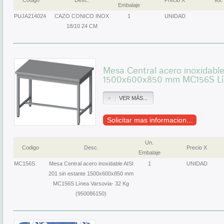
Codigo
Desc.
Precio X
Vol.
Embalaje
PUJA214024
CAZO CONICO INOX
1
UNIDAD
18/10 24 CM
Mesa Central acero inoxidable
1500x600x850 mm MC156S Lín
VER MÁS...
Solicitar mas informacion...
Un.
Codigo
Desc.
Precio X
Embalaje
MC156S
Mesa Central acero inoxidable AISI
1
UNIDAD
201 sin estante 1500x600x850 mm
MC156S Línea Varsovia- 32 Kg
(950086150)