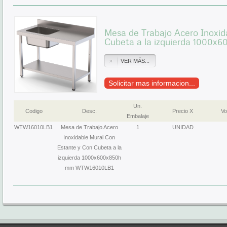
Mesa de Trabajo Acero Inoxid
Cubeta a la izquierda 1000
VER MÁS...
Solicitar mas informacion...
Un.
Codigo
Desc.
Precio X
Vo
Embalaje
WTW16010LB1
Mesa de Trabajo Acero
1
UNIDAD
Inoxidable Mural Con
Estante y Con Cubeta a la
izquierda 1000x600x850h
mm WTW16010LB1