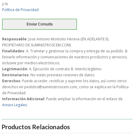
y la
Política de Privacidad
GARANTIAS Y
DEVOLUCIONES
Responsable
: Jose Antonio Montolio Herena (EN ADELANTE EL
AVISO LEGAL
PROPIETARIO DE SUMINISTROSCEM.COM)
Finalidades
: A. Tramitar y gestionar la compra y entrega de su pedido. B.
Enviarle información y comunicaciones de nuestros productos y servicios,
POL�TICA DE PRIVACIDAD
inclusive por medios electrónicos.
Legitimación
: A. Ejecución de contrato B. Interés legítimo.
CONDICIONES DE USO
Destinatarios
: No están previstas cesiones de datos.
Derechos
: Puede acceder, rectificar y suprimir los datos, así como otros
derechos en pedidos@suministroscem.com, como se explica en la Política
NOTICIAS
de Privacidad.
Información Adicional
: Puede ampliar la información en el enlace de
BLOG
Avisos Legales.
CERRAR
Productos Relacionados