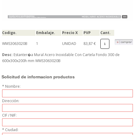
PERSONAL
LIMPIEZA
Codigo.
Embalaje.
Precio X
PVP
Cant.
MAQUINARIA CALIENTE
WMS3063020B
1
UNIDAD
83,87 €
MAQUINARIA DE
Desc:
Estanter�a Mural Acero Inoxidable Con Cartela Fondo 300 de
600x300x200h mm WMS3063020B
ELABORACI�N
Solicitud de informacion productos
MAQUINARIA FRIA
* Nombre:
MAQUINARIA DE LIMPIEZA
Dirección:
MENAJE DE COCINA
CIF / NIF:
MAQUINARIA OTROS
* Ciudad: