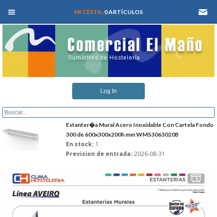
MEN� PRINCIPAL
MI CESTA:
0 ARTÍCULOS
INICIO
Log In
QUIENES SOMOS
CATALOGOS
Estanter�a Mural Acero Inoxidable Con Cartela Fondo
300 de 600x300x200h mm WMS3063020B
En stock:
1
REFORMAS Y PROYECTOS
Prevision de entrada:
2026-08-31
REGISTRARSE
SERVICIO TECNICO