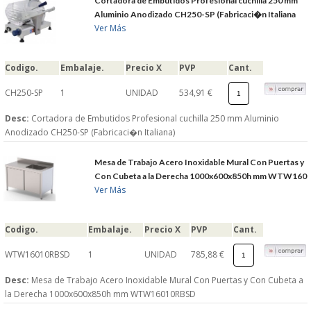
Cortadora de Embutidos Profesional cuchilla 250 mm
Aluminio Anodizado CH250-SP (Fabricaci�n Italiana
Ver Más
Codigo.
Embalaje.
Precio X
PVP
Cant.
CH250-SP
1
UNIDAD
534,91 €
Desc:
Cortadora de Embutidos Profesional cuchilla 250 mm Aluminio
Anodizado CH250-SP (Fabricaci�n Italiana)
Mesa de Trabajo Acero Inoxidable Mural Con Puertas y
Con Cubeta a la Derecha 1000x600x850h mm WTW160
Ver Más
Codigo.
Embalaje.
Precio X
PVP
Cant.
WTW16010RBSD
1
UNIDAD
785,88 €
Desc:
Mesa de Trabajo Acero Inoxidable Mural Con Puertas y Con Cubeta a
la Derecha 1000x600x850h mm WTW16010RBSD