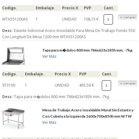
Codigo.
Embalaje.
Precio X
PVP
Cant.
WTA551200AS
1
UNIDAD
108,15 €
Desc:
Estante Adicional Acero Inoxidable Para Mesa De Trabajo Fondo 550
Con Longitud De Mesa 1200 mm WTA551200AS
Tapa para m�dulos 800 mm 786x623x185h mm. -7kg.
Ver Más
Codigo.
Embalaje.
Precio X
PVP
Cant.
973100
1
UNIDAD
465,56 €
Desc:
Tapa para m�dulos 800 mm 786x623x185h mm. -7kg.
Mesa de Trabajo Acero Inoxidable Mural Sin Estante y
Con Cubeta a la izquierda 1600x700x850h mm WTW
Ver Más