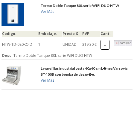
Termo Doble Tanque 80L serie WIFI DUO HTW
Ver Más
Codigo.
Embalaje.
Precio X
PVP
Cant.
HTW-TD-080KOID
1
UNIDAD
319,30 €
Desc:
Termo Doble Tanque 80L serie WIFI DUO HTW
Lavavajillas industrial cesta 40x40 cm L�nea Varsovia
ST400B con bomba de desag�e.
Ver Más