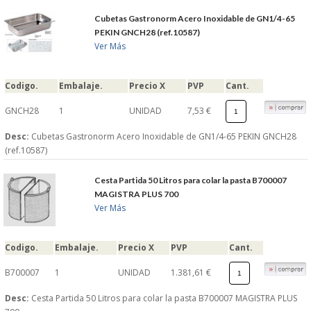
S�GUENOS EN
Cubetas Gastronorm Acero Inoxidable de GN1/4-65
PEKIN GNCH28 (ref.10587)
Ver Más
FACEBOOK
Codigo.
Embalaje.
Precio X
PVP
Cant.
TWITTER
GNCH28
1
UNIDAD
7,53 €
Desc:
Cubetas Gastronorm Acero Inoxidable de GN1/4-65 PEKIN GNCH28
© 2026 SUMINISTROSCEM
(ref.10587)
TODOS LOS DERECHOS RESERVADOS
Cesta Partida 50 Litros para colar la pasta B700007
MAGISTRA PLUS 700
Ver Más
Codigo.
Embalaje.
Precio X
PVP
Cant.
B700007
1
UNIDAD
1.381,61 €
Desc:
Cesta Partida 50 Litros para colar la pasta B700007 MAGISTRA PLUS