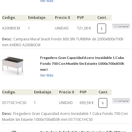
Ver Más
Codigo.
Embalaje.
Precio X
PVP
Cant.
A20080CM
1
UNIDAD
721,00 €
Desc:
Campana Mural Snack Fondo 800 SIN TURBINA de 2000x800x700h
mm AVEIRO A20080CM
Fregadero Gran Capacidad Acero Inoxidable 1 Cuba
Fondo 700 Con Mueble Sin Estante 1000x700x850h
mm I
Ver Más
Codigo.
Embalaje.
Precio X
PVP
Cant.
IS1710C1HCS0
1
UNIDAD
693,58 €
Desc:
Fregadero Gran Capacidad Acero Inoxidable 1 Cuba Fondo 700 Con
Mueble Sin Estante 1000x700x850h mm IS1710C1HCS0