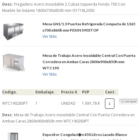
Desc:
Fregadero Acero Inoxidable 2 Cubas Izquierda Fondo 700 Con
Mueble Sin Estante 1800x700x850h mm IS1718L20S0
Mesa GN1/1 3 Puertas Refrigerada Compacta de 1365
x700 x860h mm PEKIN S903TOP
Ver Más
Mesa de Trabajo Acero inoxidable Central Con Puerta
Corredera en Ambas Caras 2800x900x850h mm
WTC190
Ver Más
Codigo.
Embalaje.
Precio X
PVP
Cant.
WTC190280PT
1
UNIDAD
1.691,78 €
Desc:
Mesa de Trabajo Acero inoxidable Central Con Puerta Corredera en
Ambas Caras 2800x900x850h mm WTC190280PT
Expositor Congelaci�n 450 Litros Lacado Blanco