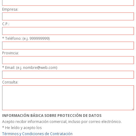
MUEBLES
Empresa:
C.P.:
MUEBLES INOX. COCINA
* Teléfono: (e.j. 999999999)
PAPEL Y PRODUCTOS UNIUSO
Provincia:
VAJILLA
* Email: (e.j. nombre@web.com)
CUCHILLOS DE COCINA
Consulta:
OUTLET
GASTOS DE ENVIO
INFORMACIÓN BÁSICA SOBRE PROTECCIÓN DE DATOS
FORMA DE PAGO
Acepto recibir información comercial, incluso por correo electrónico.
* He leído y acepto los
CONDICIONES DE COMPRA
Términos y Condiciones de Contratación