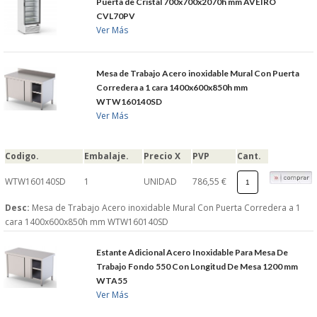
Puerta de Cristal 700x700x2070h mm AVEIRO
CVL70PV
Ver Más
Mesa de Trabajo Acero inoxidable Mural Con Puerta
Corredera a 1 cara 1400x600x850h mm
WTW160140SD
Ver Más
Codigo.
Embalaje.
Precio X
PVP
Cant.
WTW160140SD
1
UNIDAD
786,55 €
Desc:
Mesa de Trabajo Acero inoxidable Mural Con Puerta Corredera a 1
cara 1400x600x850h mm WTW160140SD
Estante Adicional Acero Inoxidable Para Mesa De
Trabajo Fondo 550 Con Longitud De Mesa 1200 mm
WTA55
Ver Más