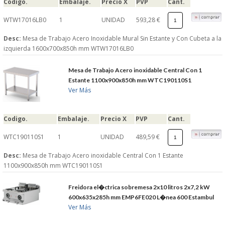
Codigo.
Embalaje.
Precio X
PVP
Cant.
WTW17016LB0
1
UNIDAD
593,28 €
Desc:
Mesa de Trabajo Acero Inoxidable Mural Sin Estante y Con Cubeta a la
izquierda 1600x700x850h mm WTW17016LB0
Mesa de Trabajo Acero inoxidable Central Con 1
Estante 1100x900x850h mm WTC190110S1
Ver Más
Codigo.
Embalaje.
Precio X
PVP
Cant.
WTC190110S1
1
UNIDAD
489,59 €
Desc:
Mesa de Trabajo Acero inoxidable Central Con 1 Estante
1100x900x850h mm WTC190110S1
Freidora el�ctrica sobremesa 2x10 litros 2x7,2 kW
600x635x285h mm EMP6FE020 L�nea 600 Estambul
Ver Más