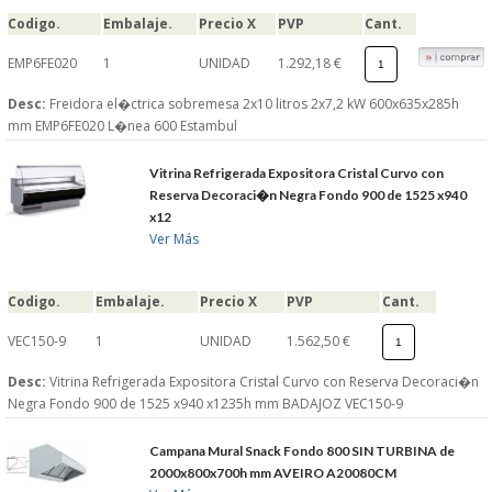
Codigo.
Embalaje.
Precio X
PVP
Cant.
EMP6FE020
1
UNIDAD
1.292,18 €
Desc:
Freidora el�ctrica sobremesa 2x10 litros 2x7,2 kW 600x635x285h
mm EMP6FE020 L�nea 600 Estambul
Vitrina Refrigerada Expositora Cristal Curvo con
Reserva Decoraci�n Negra Fondo 900 de 1525 x940
x12
Ver Más
Codigo.
Embalaje.
Precio X
PVP
Cant.
VEC150-9
1
UNIDAD
1.562,50 €
Desc:
Vitrina Refrigerada Expositora Cristal Curvo con Reserva Decoraci�n
Negra Fondo 900 de 1525 x940 x1235h mm BADAJOZ VEC150-9
Campana Mural Snack Fondo 800 SIN TURBINA de
2000x800x700h mm AVEIRO A20080CM