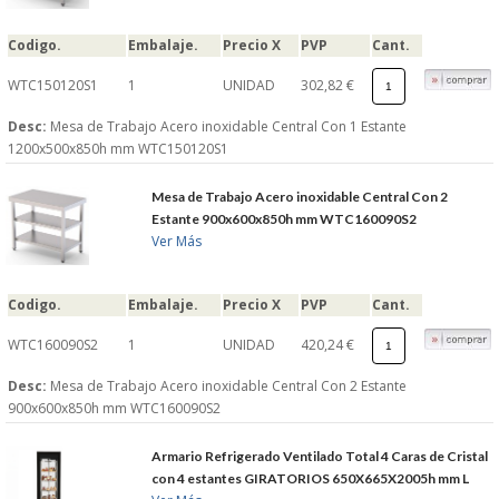
Codigo.
Embalaje.
Precio X
PVP
Cant.
WTC150120S1
1
UNIDAD
302,82 €
Desc:
Mesa de Trabajo Acero inoxidable Central Con 1 Estante
1200x500x850h mm WTC150120S1
Mesa de Trabajo Acero inoxidable Central Con 2
Estante 900x600x850h mm WTC160090S2
Ver Más
Codigo.
Embalaje.
Precio X
PVP
Cant.
WTC160090S2
1
UNIDAD
420,24 €
Desc:
Mesa de Trabajo Acero inoxidable Central Con 2 Estante
900x600x850h mm WTC160090S2
Armario Refrigerado Ventilado Total 4 Caras de Cristal
con 4 estantes GIRATORIOS 650X665X2005h mm L