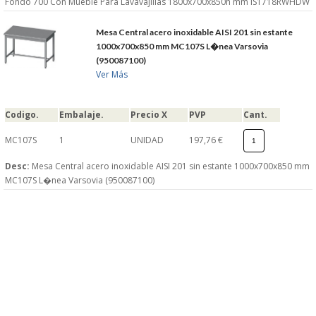
Fondo 700 Con Mueble Para Lavavajillas 1800x700x850h mm IS1718RWHDW
Mesa Central acero inoxidable AISI 201 sin estante
1000x700x850 mm MC107S L�nea Varsovia
(950087100)
Ver Más
Codigo.
Embalaje.
Precio X
PVP
Cant.
MC107S
1
UNIDAD
197,76 €
Desc:
Mesa Central acero inoxidable AISI 201 sin estante 1000x700x850 mm
MC107S L�nea Varsovia (950087100)