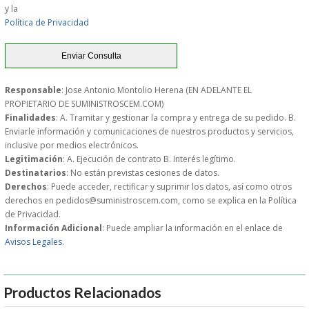
y la
Política de Privacidad
GARANTIAS Y
DEVOLUCIONES
Responsable
: Jose Antonio Montolio Herena (EN ADELANTE EL
AVISO LEGAL
PROPIETARIO DE SUMINISTROSCEM.COM)
Finalidades
: A. Tramitar y gestionar la compra y entrega de su pedido. B.
Enviarle información y comunicaciones de nuestros productos y servicios,
POL�TICA DE PRIVACIDAD
inclusive por medios electrónicos.
Legitimación
: A. Ejecución de contrato B. Interés legítimo.
CONDICIONES DE USO
Destinatarios
: No están previstas cesiones de datos.
Derechos
: Puede acceder, rectificar y suprimir los datos, así como otros
derechos en pedidos@suministroscem.com, como se explica en la Política
NOTICIAS
de Privacidad.
Información Adicional
: Puede ampliar la información en el enlace de
BLOG
Avisos Legales.
CERRAR
Productos Relacionados