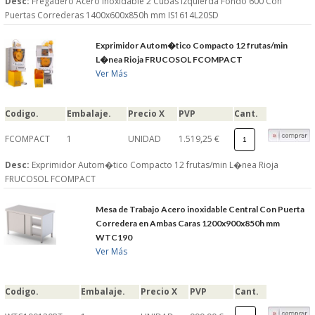
Desc:
Fregadero Acero Inoxidable 2 Cubas Izquierda Fondo 600 Con
Puertas Correderas 1400x600x850h mm IS1614L20SD
Exprimidor Autom�tico Compacto 12 frutas/min
L�nea Rioja FRUCOSOL FCOMPACT
Ver Más
Codigo.
Embalaje.
Precio X
PVP
Cant.
FCOMPACT
1
UNIDAD
1.519,25 €
Desc:
Exprimidor Autom�tico Compacto 12 frutas/min L�nea Rioja
FRUCOSOL FCOMPACT
Mesa de Trabajo Acero inoxidable Central Con Puerta
Corredera en Ambas Caras 1200x900x850h mm
WTC190
Ver Más
Codigo.
Embalaje.
Precio X
PVP
Cant.