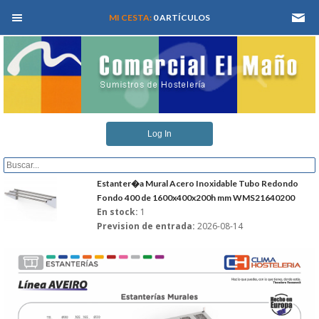
MEN� PRINCIPAL
MI CESTA:
0 ARTÍCULOS
INICIO
Log In
QUIENES SOMOS
CATALOGOS
Estanter�a Mural Acero Inoxidable Tubo Redondo
Fondo 400 de 1600x400x200h mm WMS21640200
En stock:
1
REFORMAS Y PROYECTOS
Prevision de entrada:
2026-08-14
REGISTRARSE
SERVICIO TECNICO