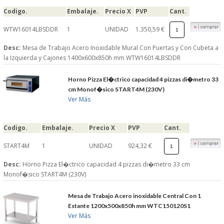
Codigo.
Embalaje.
Precio X
PVP
Cant.
WTW16014LBSDDR
1
UNIDAD
1.350,59 €
Desc:
Mesa de Trabajo Acero Inoxidable Mural Con Puertas y Con Cubeta a
la Izquierda y Cajones 1400x600x850h mm WTW16014LBSDDR
Horno Pizza El�ctrico capacidad 4 pizzas di�metro 33
cm Monof�sico START4M (230V)
Ver Más
Codigo.
Embalaje.
Precio X
PVP
Cant.
START4M
1
UNIDAD
924,32 €
Desc:
Horno Pizza El�ctrico capacidad 4 pizzas di�metro 33 cm
Monof�sico START4M (230V)
Mesa de Trabajo Acero inoxidable Central Con 1
Estante 1200x500x850h mm WTC150120S1
Ver Más