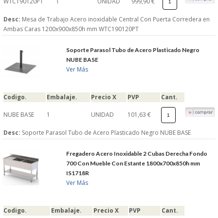
WTC190120PT
1
UNIDAD
999,90 €
Desc:
Mesa de Trabajo Acero inoxidable Central Con Puerta Corredera en
Ambas Caras 1200x900x850h mm WTC190120PT
Soporte Parasol Tubo de Acero Plasticado Negro
NUBE BASE
Ver Más
Codigo.
Embalaje.
Precio X
PVP
Cant.
NUBE BASE
1
UNIDAD
101,63 €
Desc:
Soporte Parasol Tubo de Acero Plasticado Negro NUBE BASE
Fregadero Acero Inoxidable 2 Cubas Derecha Fondo
700 Con Mueble Con Estante 1800x700x850h mm
IS1718R
Ver Más
Codigo.
Embalaje.
Precio X
PVP
Cant.