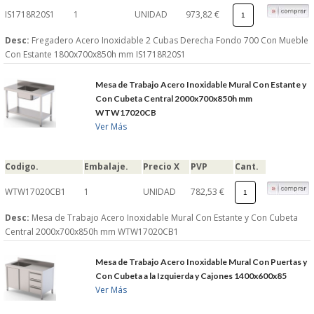
IS1718R20S1
1
UNIDAD
973,82 €
Desc:
Fregadero Acero Inoxidable 2 Cubas Derecha Fondo 700 Con Mueble
Con Estante 1800x700x850h mm IS1718R20S1
Mesa de Trabajo Acero Inoxidable Mural Con Estante y
Con Cubeta Central 2000x700x850h mm
WTW17020CB
Ver Más
Codigo.
Embalaje.
Precio X
PVP
Cant.
WTW17020CB1
1
UNIDAD
782,53 €
Desc:
Mesa de Trabajo Acero Inoxidable Mural Con Estante y Con Cubeta
Central 2000x700x850h mm WTW17020CB1
Mesa de Trabajo Acero Inoxidable Mural Con Puertas y
Con Cubeta a la Izquierda y Cajones 1400x600x85
Ver Más