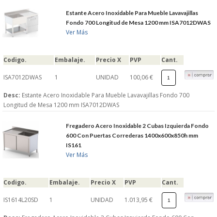
S�GUENOS EN
Estante Acero Inoxidable Para Mueble Lavavajillas
Fondo 700 Longitud de Mesa 1200 mm ISA7012DWAS
Ver Más
FACEBOOK
Codigo.
Embalaje.
Precio X
PVP
Cant.
TWITTER
ISA7012DWAS
1
UNIDAD
100,06 €
Desc:
Estante Acero Inoxidable Para Mueble Lavavajillas Fondo 700
© 2026 SUMINISTROSCEM
Longitud de Mesa 1200 mm ISA7012DWAS
TODOS LOS DERECHOS RESERVADOS
Fregadero Acero Inoxidable 2 Cubas Izquierda Fondo
600 Con Puertas Correderas 1400x600x850h mm
IS161
Ver Más
Codigo.
Embalaje.
Precio X
PVP
Cant.
IS1614L20SD
1
UNIDAD
1.013,95 €