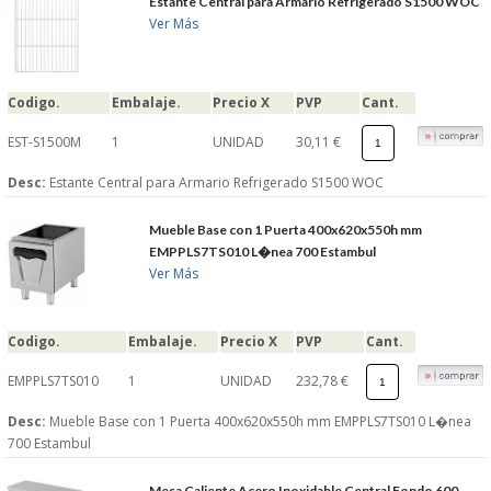
Estante Central para Armario Refrigerado S1500 WOC
Ver Más
Codigo.
Embalaje.
Precio X
PVP
Cant.
EST-S1500M
1
UNIDAD
30,11 €
Desc:
Estante Central para Armario Refrigerado S1500 WOC
Mueble Base con 1 Puerta 400x620x550h mm
EMPPLS7TS010 L�nea 700 Estambul
Ver Más
Codigo.
Embalaje.
Precio X
PVP
Cant.
EMPPLS7TS010
1
UNIDAD
232,78 €
Desc:
Mueble Base con 1 Puerta 400x620x550h mm EMPPLS7TS010 L�nea
700 Estambul
Mesa Caliente Acero Inoxidable Central Fondo 600