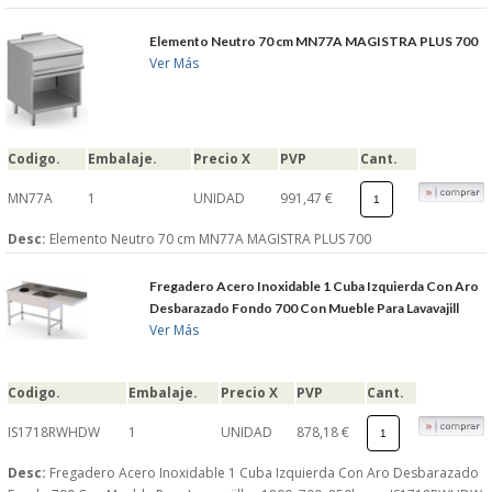
Elemento Neutro 70 cm MN77A MAGISTRA PLUS 700
Ver Más
Codigo.
Embalaje.
Precio X
PVP
Cant.
MN77A
1
UNIDAD
991,47 €
Desc:
Elemento Neutro 70 cm MN77A MAGISTRA PLUS 700
Fregadero Acero Inoxidable 1 Cuba Izquierda Con Aro
Desbarazado Fondo 700 Con Mueble Para Lavavajill
Ver Más
Codigo.
Embalaje.
Precio X
PVP
Cant.
IS1718RWHDW
1
UNIDAD
878,18 €
Desc:
Fregadero Acero Inoxidable 1 Cuba Izquierda Con Aro Desbarazado