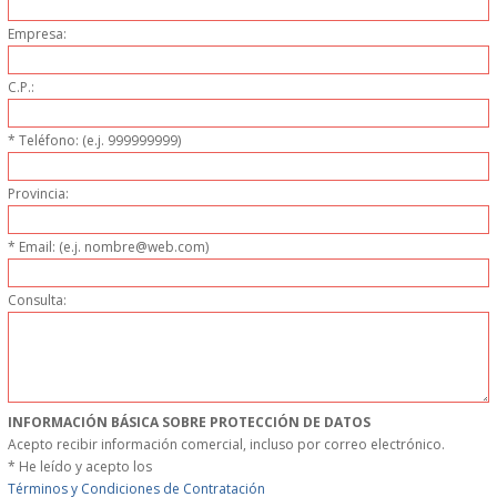
MUEBLES
Empresa:
C.P.:
MUEBLES INOX. COCINA
* Teléfono: (e.j. 999999999)
PAPEL Y PRODUCTOS UNIUSO
Provincia:
VAJILLA
* Email: (e.j. nombre@web.com)
CUCHILLOS DE COCINA
Consulta:
OUTLET
GASTOS DE ENVIO
INFORMACIÓN BÁSICA SOBRE PROTECCIÓN DE DATOS
FORMA DE PAGO
Acepto recibir información comercial, incluso por correo electrónico.
* He leído y acepto los
CONDICIONES DE COMPRA
Términos y Condiciones de Contratación