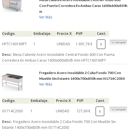
Con Puerta Corredera En Ambas Caras 1600x600x850h
m
Ver Más
Codigo.
Embalaje.
Precio X
PVP
Cant.
HFTC160160PT
1
UNIDAD
1.691,78 €
Desc:
Mesa Caliente Acero Inoxidable Central Fondo 600 Con Puerta
Corredera En Ambas Caras 1600x600x850h mm HFTC160160PT
Fregadero Acero Inoxidable 2 Cuba Fondo 700 Con
Mueble Sin Estante 1400x700x850h mm IS1714C20S0
Ver Más
Codigo.
Embalaje.
Precio X
PVP
Cant.
IS1714C20S0
1
UNIDAD
727,69 €
Desc:
Fregadero Acero Inoxidable 2 Cuba Fondo 700 Con Mueble Sin
Estante 1400x700x850h mm IS1714C20S0