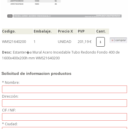
PERSONAL
LIMPIEZA
Codigo.
Embalaje.
Precio X
PVP
Cant.
MAQUINARIA CALIENTE
WMS21640200
1
UNIDAD
201,19 €
MAQUINARIA DE
Desc:
Estanter�a Mural Acero Inoxidable Tubo Redondo Fondo 400 de
1600x400x200h mm WMS21640200
ELABORACI�N
Solicitud de informacion productos
MAQUINARIA FRIA
* Nombre:
MAQUINARIA DE LIMPIEZA
Dirección:
MENAJE DE COCINA
CIF / NIF:
MAQUINARIA OTROS
* Ciudad: