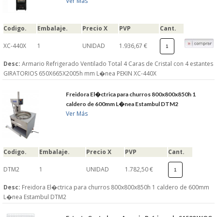
Ver Más
Codigo.
Embalaje.
Precio X
PVP
Cant.
XC-440X
1
UNIDAD
1.936,67 €
Desc:
Armario Refrigerado Ventilado Total 4 Caras de Cristal con 4 estantes
GIRATORIOS 650X665X2005h mm L�nea PEKIN XC-440X
Freidora El�ctrica para churros 800x800x850h 1
caldero de 600mm L�nea Estambul DTM2
Ver Más
Codigo.
Embalaje.
Precio X
PVP
Cant.
DTM2
1
UNIDAD
1.782,50 €
Desc:
Freidora El�ctrica para churros 800x800x850h 1 caldero de 600mm
L�nea Estambul DTM2