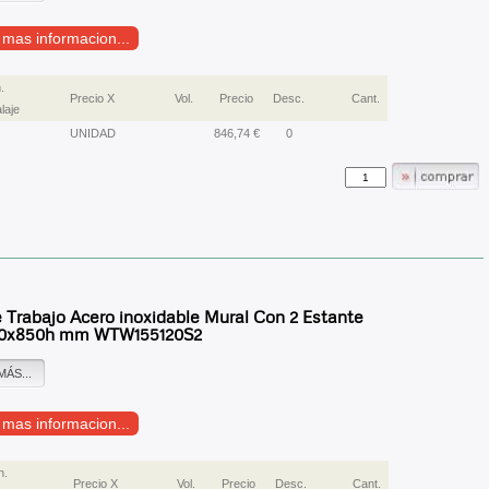
r mas informacion...
.
Precio X
Vol.
Precio
Desc.
Cant.
laje
UNIDAD
846,74 €
0
 Trabajo Acero inoxidable Mural Con 2 Estante
50x850h mm WTW155120S2
MÁS...
r mas informacion...
n.
Precio X
Vol.
Precio
Desc.
Cant.