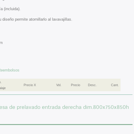
a (incluida).
 diseño permite atornillarlo al lavavajillas.
mm
 Reembolsos
.
Precio X
Vol.
Precio
Desc.
Cant.
laje
esa de prelavado entrada derecha dim.800x750x850h