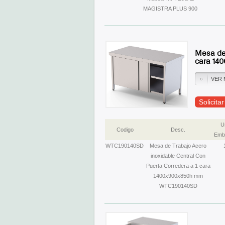
MAGISTRA PLUS 900
Mesa de 
cara 14
VER 
Solicita
U
Codigo
Desc.
Emba
WTC190140SD
Mesa de Trabajo Acero
inoxidable Central Con
Puerta Corredera a 1 cara
1400x900x850h mm
WTC190140SD