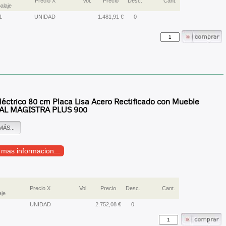
Precio X
Vol.
Precio
Desc.
Cant.
alaje
1
UNIDAD
1.481,91 €
0
léctrico 80 cm Placa Lisa Acero Rectificado con Mueble
AL MAGISTRA PLUS 900
MÁS...
r mas informacion...
Precio X
Vol.
Precio
Desc.
Cant.
je
UNIDAD
2.752,08 €
0