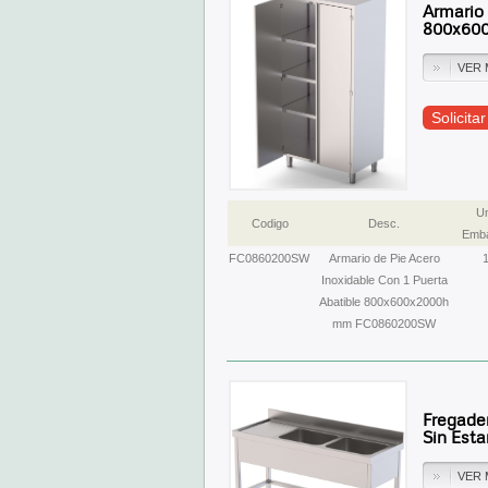
Armario 
800x60
VER 
Solicita
U
Codigo
Desc.
Emba
FC0860200SW
Armario de Pie Acero
Inoxidable Con 1 Puerta
Abatible 800x600x2000h
mm FC0860200SW
Fregade
Sin Est
VER 