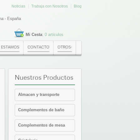
Noticias
Trabaja con Nosotros
Blog
na - España
Mi Cesta
:
0 articulos
 ESTAMOS
CONTACTO
OTROS:
Nuestros
Productos
Almacen y transporte
Cajas Euronorma
Complementos de baño
Contenedores y cajas
isotermicas
Estanterias
Complementos de mesa
Palets PVC y plataformas
Cafeteria-Bar