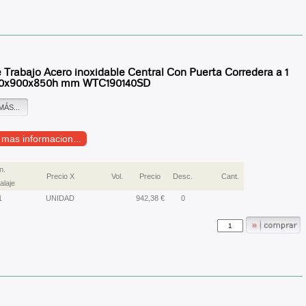
Trabajo Acero inoxidable Central Con Puerta Corredera a 1
00x900x850h mm WTC190140SD
MÁS...
r mas informacion...
n.
Precio X
Vol.
Precio
Desc.
Cant.
laje
1
UNIDAD
942,38 €
0