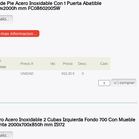
de Pie Acero Inoxidable Con 1 Puerta Abatible
0x2000h mm FC0860200SW
MÁS...
r mas informacion...
n.
Precio X
Vol.
Precio
Desc.
Cant.
laje
1
UNIDAD
916,30 €
0
ro Acero Inoxidable 2 Cubas Izquierda Fondo 700 Con Mueble
ante 2000x700x850h mm IS172
MÁS...