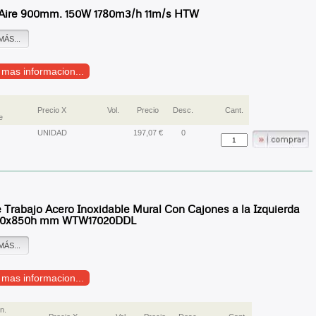
 Aire 900mm. 150W 1780m3/h 11m/s HTW
MÁS...
r mas informacion...
Precio X
Vol.
Precio
Desc.
Cant.
e
UNIDAD
197,07 €
0
Trabajo Acero Inoxidable Mural Con Cajones a la Izquierda
00x850h mm WTW17020DDL
MÁS...
r mas informacion...
n.