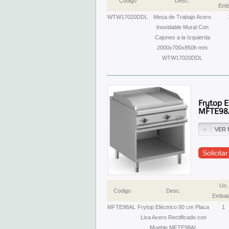
Codigo
Desc.
Emb
WTW17020DDL
Mesa de Trabajo Acero
Inoxidable Mural Con
Cajones a la Izquierda
2000x700x850h mm
WTW17020DDL
Frytop E
MFTE98
VER 
Solicita
Un.
Codigo
Desc.
Embala
MFTE98AL
Frytop Eléctrico 80 cm Placa
1
Lisa Acero Rectificado con
Mueble MFTE98AL