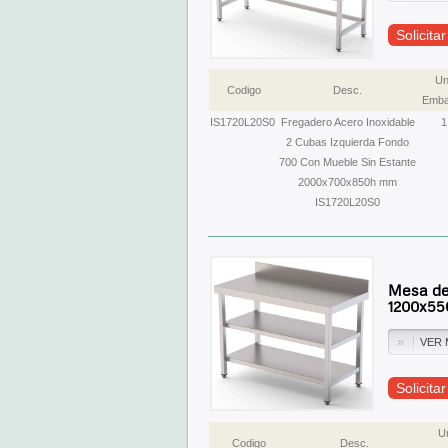
Solicita
Un
Codigo
Desc.
Emba
IS1720L20S0
Fregadero Acero Inoxidable
1
2 Cubas Izquierda Fondo
700 Con Mueble Sin Estante
2000x700x850h mm
IS1720L20S0
Mesa de
1200x5
VER 
Solicita
U
Codigo
Desc.