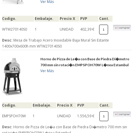
Ver Más
Codigo.
Embalaje.
Precio X
PVP
Cant.
WTW270140S0
1
UNIDAD
402,39 €
Desc:
Mesa de Trabajo Acero Inoxidable Baja Mural Sin Estante
1400x700x600h mm WTW270140S0
Horno de Pizza de Le�a con Base de Piedra Di�metro
700 mm sin rotaci�n EMPSPOH70W L�nea Estambul
Ver Más
Codigo.
Embalaje.
Precio X
PVP
Cant.
EMPSPOH70W
1
UNIDAD
1.556,59 €
Desc:
Horno de Pizza de Le�a con Base de Piedra Di�metro 700 mm sin
rotaci�n EMPSPOH70W L�nea Estambul