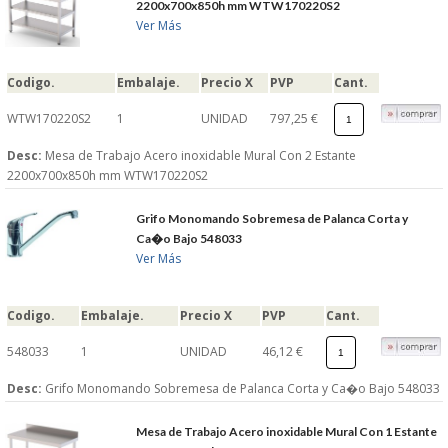
2200x700x850h mm WTW170220S2
Ver Más
Codigo.
Embalaje.
Precio X
PVP
Cant.
WTW170220S2
1
UNIDAD
797,25 €
Desc:
Mesa de Trabajo Acero inoxidable Mural Con 2 Estante
2200x700x850h mm WTW170220S2
Grifo Monomando Sobremesa de Palanca Corta y
Ca�o Bajo 548033
Ver Más
Codigo.
Embalaje.
Precio X
PVP
Cant.
548033
1
UNIDAD
46,12 €
Desc:
Grifo Monomando Sobremesa de Palanca Corta y Ca�o Bajo 548033
Mesa de Trabajo Acero inoxidable Mural Con 1 Estante