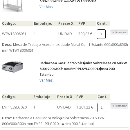
600x800x850h mm WTW180060S1
Ver Más
Codigo.
Embalaje.
Precio X
PVP
Cant.
WTW180060S1
1
UNIDAD
390,03 €
Desc:
Mesa de Trabajo Acero inoxidable Mural Con 1 Estante 600x800x850h
mm WTW180060S1
Barbacoa a Gas Piedra Volc�nica Sobremesa 20,60 kW
800x900x300h mm EMPPLS9LG020 L�nea 900
Estambul
Ver Más
Codigo.
Embalaje.
Precio X
PVP
Cant.
EMPPLS9LG020
1
UNIDAD
1.201,22 €
Desc:
Barbacoa a Gas Piedra Volc�nica Sobremesa 20,60 kW
800x900x300h mm EMPPLS9LG020 L�nea 900 Estambul