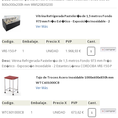
800x300x200h mm WMS20830200
Vitrina Refrigerada Pasteler�a de 1,5 metros Fondo
973 mm Fr�o Est�tico - Exposici�n Inoxidable - 2
Ver Más
Codigo.
Embalaje.
Precio X
PVP
Cant.
VRE-150-P
1
UNIDAD
1.968,93 €
Desc:
Vitrina Refrigerada Pasteler�a de 1,5 metros Fondo 973 mm Fr�o
Est�tico - Exposici�n Inoxidable - 2 Estantes L�nea CORDOBA VRE-150-P
Tajo de Troceo Acero Inoxidable 1000x600x850h mm
WTC601000CB
Ver Más
Codigo.
Embalaje.
Precio X
PVP
Cant.
WTC601000CB
1
UNIDAD
673,62 €