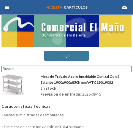
MEN� PRINCIPAL
MI CESTA:
0 ARTÍCULOS
INICIO
Log In
QUIENES SOMOS
CATALOGOS
Mesa de Trabajo Acero inoxidable Central Con 2
Estante 1900x900x850h mm WTC190190S2
En stock:
4
REFORMAS Y PROYECTOS
Prevision de entrada:
2026-09-15
REGISTRARSE
Características Técnicas
• Mesas suministradas desmontadas.
SERVICIO TECNICO
• Encimera de acero inoxidable AISI 304 satinado.