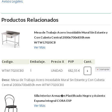
Avisos Legales.
GARANTIAS Y
Productos Relacionados
DEVOLUCIONES
Mesa de Trabajo Acero Inoxidable Mural Sin Estante y
AVISO LEGAL
Con Cubeta Central 2000x700x850h mm
WTW17020CB
Ver Más
POL�TICA DE PRIVACIDAD
CONDICIONES DE USO
Codigo.
Embalaje.
Precio X
PVP
Cant.
WTW17020CB0
1
UNIDAD
682,55 €
NOTICIAS
Desc:
Mesa de Trabajo Acero Inoxidable Mural Sin Estante y Con Cubeta
Central 2000x700x850h mm WTW17020CB0
BLOG
Silla Interior Armaz�n Plastificado Negro y Asiento
CERRAR
Espuma Integral CORA ESP
Ver Más