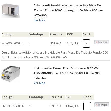
Estante Adicional Acero Inoxidable Para Mesa De
Trabajo Fondo 900 Con Longitud De Mesa 900 mm
WTA900
Ver Más
Codigo.
Embalaje.
Precio X
PVP
Cant.
WTA900900AS
1
UNIDAD
138,31 €
Desc:
Estante Adicional Acero Inoxidable Para Mesa De Trabajo Fondo 900
Con Longitud De Mesa 900 mm WTA900900AS
Frytops a Gas Cromo Duro Sobremesa 8,67 kW
400x730x300h mm EMPPLS7IG010K L�nea 700
Estambul
Ver Más
Codigo.
Embalaje.
Precio X
PVP
Cant.
EMPPLS7IG010K
1
UNIDAD
1.047,39 €