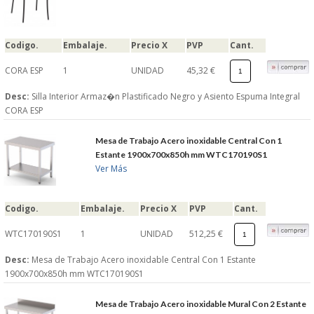
S�GUENOS EN
Codigo.
Embalaje.
Precio X
PVP
Cant.
FACEBOOK
CORA ESP
1
UNIDAD
45,32 €
Desc:
Silla Interior Armaz�n Plastificado Negro y Asiento Espuma Integral
TWITTER
CORA ESP
Mesa de Trabajo Acero inoxidable Central Con 1
© 2026 SUMINISTROSCEM
Estante 1900x700x850h mm WTC170190S1
TODOS LOS DERECHOS RESERVADOS
Ver Más
Codigo.
Embalaje.
Precio X
PVP
Cant.
WTC170190S1
1
UNIDAD
512,25 €
Desc:
Mesa de Trabajo Acero inoxidable Central Con 1 Estante
1900x700x850h mm WTC170190S1
Mesa de Trabajo Acero inoxidable Mural Con 2 Estante