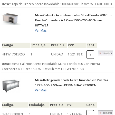
Desc:
Tajo de Troceo Acero Inoxidable 1000x600x850h mm WTC601000CB
Mesa Caliente Acero Inoxidable Mural Fondo 700 Con
Puerta Corredera A 1 Cara 1500x700x850h mm
HFTW17
Ver Más
Codigo.
Embalaje.
Precio X
PVP
Cant.
HFTW170150SD
1
UNIDAD
1.521,18 €
Desc:
Mesa Caliente Acero Inoxidable Mural Fondo 700 Con Puerta
Corredera A 1 Cara 1500x700x850h mm HFTW170150SD
Mesa Refrigerada Snack Acero Inoxidable 3 Puertas
1795x600x960h mm PEKIN SNACK3200TN
Ver Más
Codigo.
Embalaje.
Precio X
PVP
Cant.
SNACK3200TN
1
UNIDAD
1.214,60 €