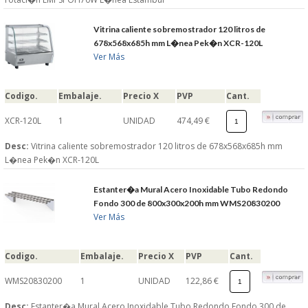
Vitrina caliente sobremostrador 120 litros de
678x568x685h mm L�nea Pek�n XCR-120L
Ver Más
Codigo.
Embalaje.
Precio X
PVP
Cant.
XCR-120L
1
UNIDAD
474,49 €
Desc:
Vitrina caliente sobremostrador 120 litros de 678x568x685h mm
L�nea Pek�n XCR-120L
Estanter�a Mural Acero Inoxidable Tubo Redondo
Fondo 300 de 800x300x200h mm WMS20830200
Ver Más
Codigo.
Embalaje.
Precio X
PVP
Cant.
WMS20830200
1
UNIDAD
122,86 €
Desc:
Estanter�a Mural Acero Inoxidable Tubo Redondo Fondo 300 de