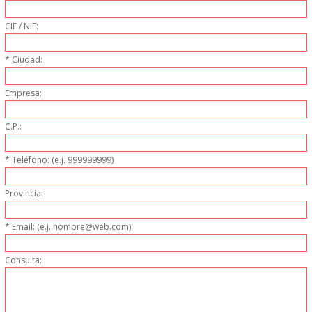
PERSONAL
CIF / NIF:
LIMPIEZA
* Ciudad:
MAQUINARIA CALIENTE
Empresa:
MAQUINARIA DE
C.P.:
ELABORACI�N
* Teléfono: (e.j. 999999999)
MAQUINARIA FRIA
Provincia:
MAQUINARIA DE LIMPIEZA
* Email: (e.j. nombre@web.com)
Consulta:
MENAJE DE COCINA
MAQUINARIA OTROS