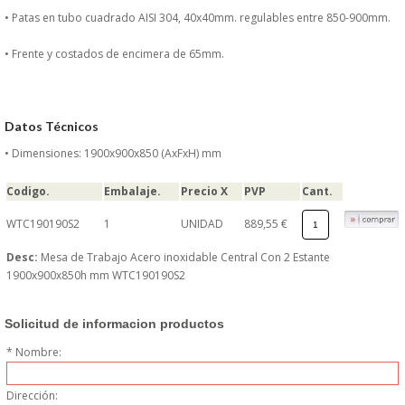
DONDE ESTAMOS
• Patas en tubo cuadrado AISI 304, 40x40mm. regulables entre 850-900mm.
• Frente y costados de encimera de 65mm.
PRODUCTOS EN OFERTAS
ALMACEN Y TRANSPORTE
Datos Técnicos
COMPLEMENTOS DE BA�O
• Dimensiones: 1900x900x850 (AxFxH) mm
Codigo.
Embalaje.
Precio X
PVP
Cant.
COMPLEMENTOS DE MESA
WTC190190S2
1
UNIDAD
889,55 €
CRISTALERIA
Desc:
Mesa de Trabajo Acero inoxidable Central Con 2 Estante
1900x900x850h mm WTC190190S2
CUBIERTOS
Solicitud de informacion productos
ELECTRODOM�STICOS
* Nombre:
HIGIENE Y PROTECCION
Dirección: