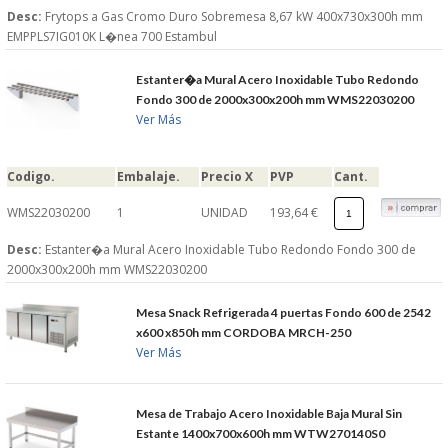
Desc:
Frytops a Gas Cromo Duro Sobremesa 8,67 kW 400x730x300h mm
EMPPLS7IG010K L�nea 700 Estambul
Estanter�a Mural Acero Inoxidable Tubo Redondo
Fondo 300 de 2000x300x200h mm WMS22030200
Ver Más
Codigo.
Embalaje.
Precio X
PVP
Cant.
WMS22030200
1
UNIDAD
193,64 €
Desc:
Estanter�a Mural Acero Inoxidable Tubo Redondo Fondo 300 de
2000x300x200h mm WMS22030200
Mesa Snack Refrigerada 4 puertas Fondo 600 de 2542
x600 x850h mm CORDOBA MRCH-250
Ver Más
Mesa de Trabajo Acero Inoxidable Baja Mural Sin
Estante 1400x700x600h mm WTW270140S0