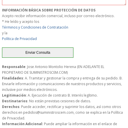
MUEBLES
INFORMACIÓN BÁSICA SOBRE PROTECCIÓN DE DATOS
Acepto recibir información comercial, incluso por correo electrónico.
* He leído y acepto los
MUEBLES INOX. COCINA
Términos y Condiciones de Contratación
y la
PAPEL Y PRODUCTOS UNIUSO
Política de Privacidad
VAJILLA
CUCHILLOS DE COCINA
Responsable
: Jose Antonio Montolio Herena (EN ADELANTE EL
PROPIETARIO DE SUMINISTROSCEM.COM)
Finalidades
: A. Tramitar y gestionar la compra y entrega de su pedido. B.
OUTLET
Enviarle información y comunicaciones de nuestros productos y servicios,
inclusive por medios electrónicos.
Legitimación
: A. Ejecución de contrato B. Interés legítimo.
GASTOS DE ENVIO
Destinatarios
: No están previstas cesiones de datos.
Derechos
: Puede acceder, rectificar y suprimir los datos, así como otros
FORMA DE PAGO
derechos en pedidos@suministroscem.com, como se explica en la Política
de Privacidad.
Información Adicional
: Puede ampliar la información en el enlace de
CONDICIONES DE COMPRA