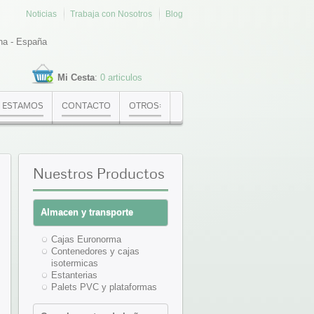
Noticias
Trabaja con Nosotros
Blog
na - España
Mi Cesta
:
0 articulos
 ESTAMOS
CONTACTO
OTROS:
Nuestros
Productos
Almacen y transporte
Cajas Euronorma
Contenedores y cajas
isotermicas
Estanterias
Palets PVC y plataformas