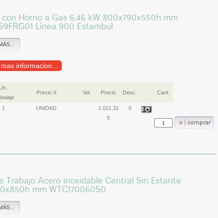
 con Horno a Gas 6,46 kW 800x790x550h mm
9FRG01 Línea 900 Estambul
MÁS...
r mas informacion...
Un.
Precio X
Vol.
Precio
Desc.
Cant.
balaje
1
UNIDAD
1.021,31
0
€
 Trabajo Acero inoxidable Central Sin Estante
00x850h mm WTC170060S0
MÁS...