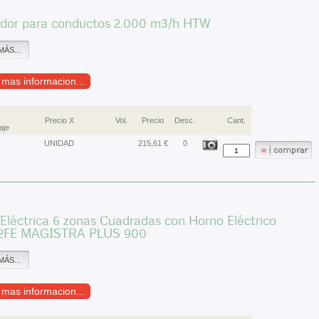
cador para conductos 2.000 m3/h HTW
MÁS...
r mas informacion...
Precio X
Vol.
Precio
Desc.
Cant.
aje
UNIDAD
215,61 €
0
Eléctrica 6 zonas Cuadradas con Horno Eléctrico
2FE MAGISTRA PLUS 900
MÁS...
r mas informacion...