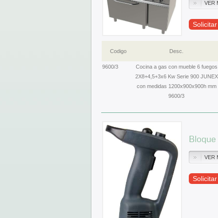
VER 
Solicita
Codigo
Desc.
9600/3
Cocina a gas con mueble 6 fuegos
2X8+4,5+3x6 Kw Serie 900 JUNEX
con medidas 1200x900x900h mm
9600/3
Bloque
VER 
Solicita