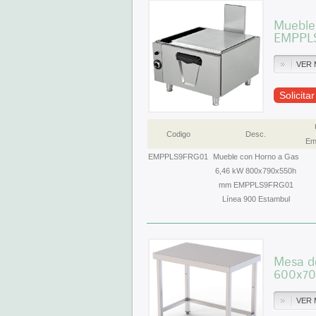
Mueble
EMPPLS
VER 
Solicita
Codigo
Desc.
Em
EMPPLS9FRG01
Mueble con Horno a Gas
6,46 kW 800x790x550h
mm EMPPLS9FRG01
Línea 900 Estambul
Mesa de
600x7
VER 