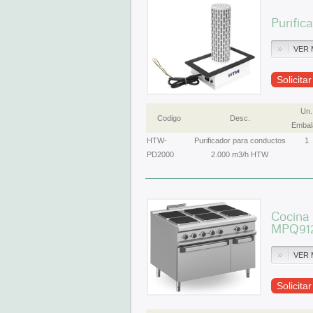
Purifi
VER 
Solicita
Un.
Codigo
Desc.
Embal
HTW-
Purificador para conductos
1
PD2000
2.000 m3/h HTW
Cocina 
MPQ91
VER 
Solicita