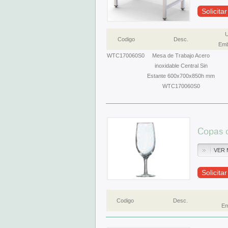
Solicita
U
Codigo
Desc.
Emb
WTC170060S0
Mesa de Trabajo Acero
inoxidable Central Sin
Estante 600x700x850h mm
WTC170060S0
Copas 
VER 
Solicita
Codigo
Desc.
Em