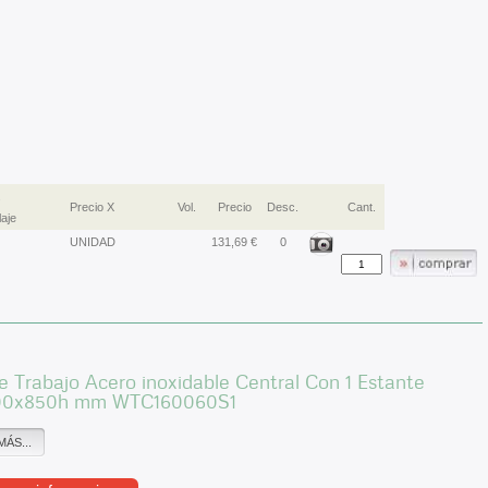
.
Precio X
Vol.
Precio
Desc.
Cant.
aje
UNIDAD
131,69 €
0
 Trabajo Acero inoxidable Central Con 1 Estante
00x850h mm WTC160060S1
MÁS...