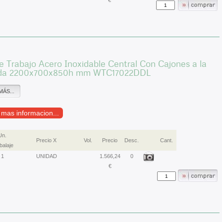
€
 Trabajo Acero Inoxidable Central Con Cajones a la
rda 2200x700x850h mm WTC17022DDL
MÁS...
r mas informacion...
Un.
Precio X
Vol.
Precio
Desc.
Cant.
alaje
1
UNIDAD
1.566,24
0
€