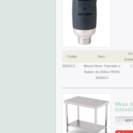
Un
Codigo
Desc.
Embal
IB350CV
Bloque Motor Triturador y
1
Batidor de 350kw PEKIN
IB350CV
Mesa de
600x6
VER 