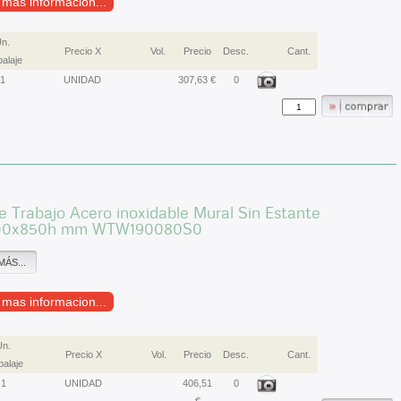
r mas informacion...
n.
Precio X
Vol.
Precio
Desc.
Cant.
alaje
1
UNIDAD
307,63 €
0
 Trabajo Acero inoxidable Mural Sin Estante
00x850h mm WTW190080S0
MÁS...
r mas informacion...
Un.
Precio X
Vol.
Precio
Desc.
Cant.
alaje
1
UNIDAD
406,51
0