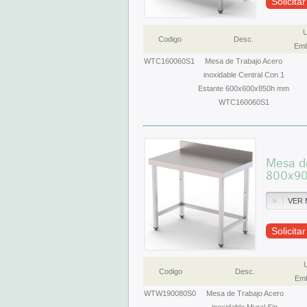
Solicita
U
Codigo
Desc.
Emb
WTC160060S1
Mesa de Trabajo Acero
inoxidable Central Con 1
Estante 600x600x850h mm
WTC160060S1
Mesa de
800x9
VER 
Solicita
Codigo
Desc.
Emb
WTW190080S0
Mesa de Trabajo Acero