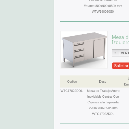
inoxidable Mural Sin
Estante 800x900x850h mm
WTW190080S0
Mesa de
Izquie
VER 
Solicita
Codigo
Desc.
Emb
WTC17022DDL
Mesa de Trabajo Acero
Inoxidable Central Con
Cajones a la Izquierda
2200x700x850h mm
WTC17022DDL