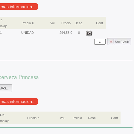
r mas informacion...
n.
Precio X
Vol.
Precio
Desc.
Cant.
alaje
1
UNIDAD
294,58 €
0
cerveza Princesa
MÁS...
r mas informacion...
Un.
Precio X
Vol.
Precio
Desc.
Cant.
balaje