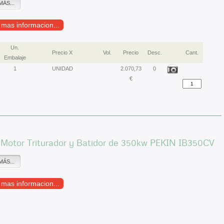
MÁS...
r mas informacion...
Un.
Precio X
Vol.
Precio
Desc.
Cant.
Embalaje
1
UNIDAD
2.070,73
0
€
 Motor Triturador y Batidor de 350kw PEKIN IB350CV
MÁS...
r mas informacion...