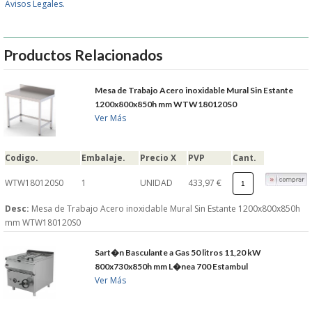
Avisos Legales.
GARANTIAS Y
Productos Relacionados
DEVOLUCIONES
Mesa de Trabajo Acero inoxidable Mural Sin Estante
AVISO LEGAL
1200x800x850h mm WTW180120S0
Ver Más
POL�TICA DE PRIVACIDAD
Codigo.
Embalaje.
Precio X
PVP
Cant.
CONDICIONES DE USO
WTW180120S0
1
UNIDAD
433,97 €
NOTICIAS
Desc:
Mesa de Trabajo Acero inoxidable Mural Sin Estante 1200x800x850h
mm WTW180120S0
BLOG
Sart�n Basculante a Gas 50 litros 11,20 kW
800x730x850h mm L�nea 700 Estambul
CERRAR
Ver Más