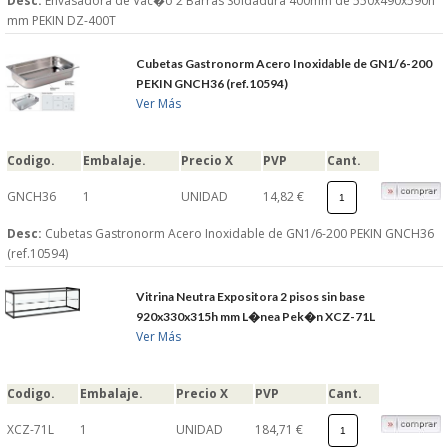
Desc:
Envasadora de Vac�o 2 Barras Soldadura 400mm de 550x490x590h
mm PEKIN DZ-400T
Cubetas Gastronorm Acero Inoxidable de GN1/6-200
PEKIN GNCH36 (ref.10594)
Ver Más
Codigo.
Embalaje.
Precio X
PVP
Cant.
GNCH36
1
UNIDAD
14,82 €
Desc:
Cubetas Gastronorm Acero Inoxidable de GN1/6-200 PEKIN GNCH36
(ref.10594)
Vitrina Neutra Expositora 2 pisos sin base
920x330x315h mm L�nea Pek�n XCZ-71L
Ver Más
Codigo.
Embalaje.
Precio X
PVP
Cant.
XCZ-71L
1
UNIDAD
184,71 €