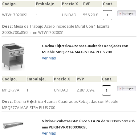
Codigo.
Embalaje.
Precio X
PVP
Cant.
WTW170200S1
1
UNIDAD
556,20 €
Desc:
Mesa de Trabajo Acero inoxidable Mural Con 1 Estante
2000x700x850h mm WTW170200S1
Cocina El�ctrica 4 zonas Cuadradas Rebajadas con
Mueble MPQR77A MAGISTRA PLUS 700
Ver Más
Codigo.
Embalaje.
Precio X
PVP
Cant.
MPQR77A
1
UNIDAD
2.861,69 €
Desc:
Cocina El�ctrica 4 zonas Cuadradas Rebajadas con Mueble
MPQR77A MAGISTRA PLUS 700
Vitrina 8 cubetas GN1/3 con TAPA de 1800 x395 x270h
mm PEKIN VRX1800380SL
Ver Más