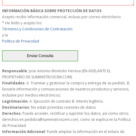
MUEBLES
INFORMACIÓN BÁSICA SOBRE PROTECCIÓN DE DATOS
Acepto recibir información comercial, incluso por correo electrónico.
* He leído y acepto los
MUEBLES INOX. COCINA
Términos y Condiciones de Contratación
y la
PAPEL Y PRODUCTOS UNIUSO
Política de Privacidad
VAJILLA
CUCHILLOS DE COCINA
Responsable
: Jose Antonio Montolio Herena (EN ADELANTE EL
PROPIETARIO DE SUMINISTROSCEM.COM)
Finalidades
: A. Tramitar y gestionar la compra y entrega de su pedido. B.
OUTLET
Enviarle información y comunicaciones de nuestros productos y servicios,
inclusive por medios electrónicos.
Legitimación
: A. Ejecución de contrato B. Interés legítimo.
GASTOS DE ENVIO
Destinatarios
: No están previstas cesiones de datos.
Derechos
: Puede acceder, rectificar y suprimir los datos, así como otros
FORMA DE PAGO
derechos en pedidos@suministroscem.com, como se explica en la Política
de Privacidad.
Información Adicional
: Puede ampliar la información en el enlace de
CONDICIONES DE COMPRA