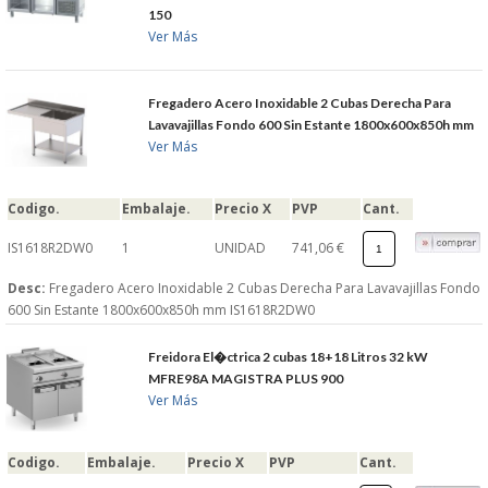
150
Ver Más
Fregadero Acero Inoxidable 2 Cubas Derecha Para
Lavavajillas Fondo 600 Sin Estante 1800x600x850h mm
Ver Más
Codigo.
Embalaje.
Precio X
PVP
Cant.
IS1618R2DW0
1
UNIDAD
741,06 €
Desc:
Fregadero Acero Inoxidable 2 Cubas Derecha Para Lavavajillas Fondo
600 Sin Estante 1800x600x850h mm IS1618R2DW0
Freidora El�ctrica 2 cubas 18+18 Litros 32 kW
MFRE98A MAGISTRA PLUS 900
Ver Más
Codigo.
Embalaje.
Precio X
PVP
Cant.