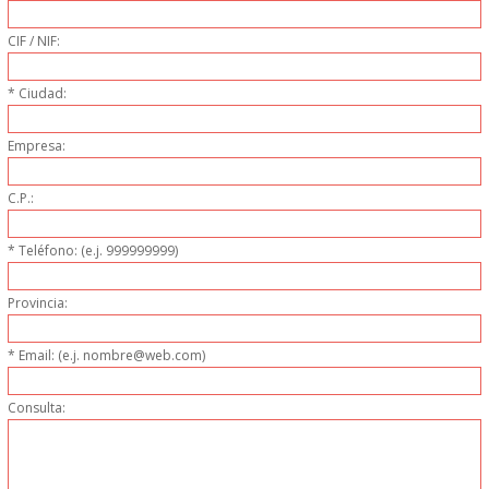
PERSONAL
CIF / NIF:
LIMPIEZA
* Ciudad:
MAQUINARIA CALIENTE
Empresa:
MAQUINARIA DE
C.P.:
ELABORACI�N
* Teléfono: (e.j. 999999999)
MAQUINARIA FRIA
Provincia:
MAQUINARIA DE LIMPIEZA
* Email: (e.j. nombre@web.com)
Consulta:
MENAJE DE COCINA
MAQUINARIA OTROS