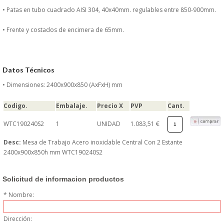
DONDE ESTAMOS
• Patas en tubo cuadrado AISI 304, 40x40mm. regulables entre 850-900mm.
• Frente y costados de encimera de 65mm.
PRODUCTOS EN OFERTAS
ALMACEN Y TRANSPORTE
Datos Técnicos
COMPLEMENTOS DE BA�O
• Dimensiones: 2400x900x850 (AxFxH) mm
Codigo.
Embalaje.
Precio X
PVP
Cant.
COMPLEMENTOS DE MESA
WTC190240S2
1
UNIDAD
1.083,51 €
CRISTALERIA
Desc:
Mesa de Trabajo Acero inoxidable Central Con 2 Estante
2400x900x850h mm WTC190240S2
CUBIERTOS
Solicitud de informacion productos
ELECTRODOM�STICOS
* Nombre:
HIGIENE Y PROTECCION
Dirección: