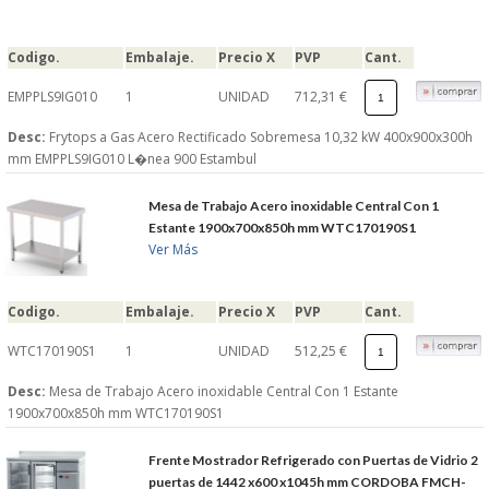
Codigo.
Embalaje.
Precio X
PVP
Cant.
EMPPLS9IG010
1
UNIDAD
712,31 €
Desc:
Frytops a Gas Acero Rectificado Sobremesa 10,32 kW 400x900x300h
mm EMPPLS9IG010 L�nea 900 Estambul
Mesa de Trabajo Acero inoxidable Central Con 1
Estante 1900x700x850h mm WTC170190S1
Ver Más
Codigo.
Embalaje.
Precio X
PVP
Cant.
WTC170190S1
1
UNIDAD
512,25 €
Desc:
Mesa de Trabajo Acero inoxidable Central Con 1 Estante
1900x700x850h mm WTC170190S1
Frente Mostrador Refrigerado con Puertas de Vidrio 2
puertas de 1442 x600 x1045h mm CORDOBA FMCH-