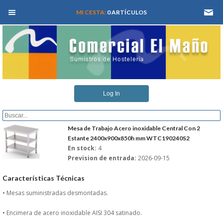
MEN� PRINCIPAL
MI CESTA:
0 ARTÍCULOS
INICIO
Log In
QUIENES SOMOS
CATALOGOS
Mesa de Trabajo Acero inoxidable Central Con 2
Estante 2400x900x850h mm WTC190240S2
En stock:
4
REFORMAS Y PROYECTOS
Prevision de entrada:
2026-09-15
REGISTRARSE
Características Técnicas
• Mesas suministradas desmontadas.
SERVICIO TECNICO
• Encimera de acero inoxidable AISI 304 satinado.