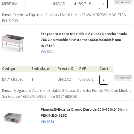
MFRE98A
1
UNIDAD
4.159,71 €
Desc:
Freidora El�ctrica 2 cubas 18+18 Litros 32 kW MFRE98A MAGISTRA
PLUS 900
Fregadero Acero Inoxidable 2 Cubas Derecha Fondo
700 Con Mueble Sin Estante 1600x700x850h mm
IS1716R
Ver Más
Codigo.
Embalaje.
Precio X
PVP
Cant.
IS1716R20S0
1
UNIDAD
696,92 €
Desc:
Fregadero Acero Inoxidable 2 Cubas Derecha Fondo 700 Con Mueble
Sin Estante 1600x700x850h mm IS1716R20S0
Plancha El�ctrica Cromo Duro de 550x430x245h mm
PEKIN EG-818D
Ver Más