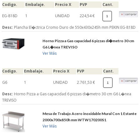
Codigo.
Embalaje.
Precio X
PVP
Cant.
EG-818D
1
UNIDAD
224,54 €
Desc:
Plancha El�ctrica Cromo Duro de 550x430x245h mm PEKIN EG-818D
Horno Pizza a Gas capacidad 6 pizzas di�metro 30 cm
G6 L�nea TREVISO
Ver Más
Codigo.
Embalaje.
Precio X
PVP
Cant.
G6
1
UNIDAD
2.761,53 €
Desc:
Horno Pizza a Gas capacidad 6 pizzas di�metro 30 cm G6 L�nea
TREVISO
Mesa de Trabajo Acero inoxidable Mural Con 1 Estante
2000x700x850h mm WTW170200S1
Ver Más