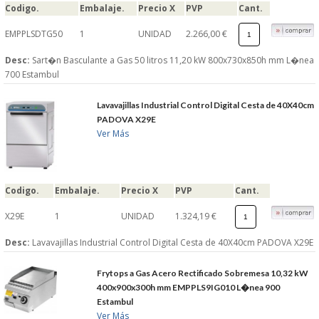
Codigo.
Embalaje.
Precio X
PVP
Cant.
S�GUENOS EN
EMPPLSDTG50
1
UNIDAD
2.266,00 €
Desc:
Sart�n Basculante a Gas 50 litros 11,20 kW 800x730x850h mm L�nea
FACEBOOK
700 Estambul
TWITTER
Lavavajillas Industrial Control Digital Cesta de 40X40cm
PADOVA X29E
Ver Más
© 2026 SUMINISTROSCEM
TODOS LOS DERECHOS RESERVADOS
Codigo.
Embalaje.
Precio X
PVP
Cant.
X29E
1
UNIDAD
1.324,19 €
Desc:
Lavavajillas Industrial Control Digital Cesta de 40X40cm PADOVA X29E
Frytops a Gas Acero Rectificado Sobremesa 10,32 kW
400x900x300h mm EMPPLS9IG010 L�nea 900
Estambul
Ver Más