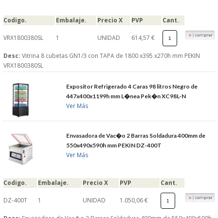
Codigo.
Embalaje.
Precio X
PVP
Cant.
VRX1800380SL
1
UNIDAD
614,57 €
Desc:
Vitrina 8 cubetas GN1/3 con TAPA de 1800 x395 x270h mm PEKIN
VRX1800380SL
Expositor Refrigerado 4 Caras 98 litros Negro de
447x400x1199h mm L�nea Pek�n XC98L-N
Ver Más
Envasadora de Vac�o 2 Barras Soldadura 400mm de
550x490x590h mm PEKIN DZ-400T
Ver Más
Codigo.
Embalaje.
Precio X
PVP
Cant.
DZ-400T
1
UNIDAD
1.050,06 €