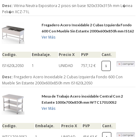
Desc:
Vitrina Neutra Expositora 2 pisos sin base 920x330x315h mm L�nea
Pek�n XCZ-71L
Fregadero Acero Inoxidable 2 Cubas Izquierda Fondo
600 Con Mueble Sin Estante 2000x600x850h mm IS162
Ver Más
Codigo.
Embalaje.
Precio X
PVP
Cant.
IS1620L20S0
1
UNIDAD
757,12 €
Desc:
Fregadero Acero Inoxidable 2 Cubas Izquierda Fondo 600 Con
Mueble Sin Estante 2000x600x850h mm IS1620L20S0
Mesa de Trabajo Acero inoxidable Central Con 2
Estante 1000x700x850h mm WTC170100S2
Ver Más
Codigo.
Embalaje.
Precio X
PVP
Cant.
WTC170100S2
1
UNIDAD
456,63 €