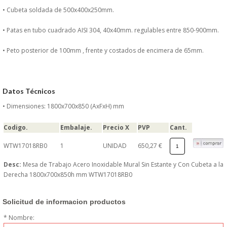
DONDE ESTAMOS
• Cubeta soldada de 500x400x250mm.
• Patas en tubo cuadrado AISI 304, 40x40mm. regulables entre 850-900mm.
PRODUCTOS EN OFERTAS
• Peto posterior de 100mm , frente y costados de encimera de 65mm.
ALMACEN Y TRANSPORTE
COMPLEMENTOS DE BA�O
Datos Técnicos
• Dimensiones: 1800x700x850 (AxFxH) mm
COMPLEMENTOS DE MESA
Codigo.
Embalaje.
Precio X
PVP
Cant.
CRISTALERIA
WTW17018RB0
1
UNIDAD
650,27 €
CUBIERTOS
Desc:
Mesa de Trabajo Acero Inoxidable Mural Sin Estante y Con Cubeta a la
Derecha 1800x700x850h mm WTW17018RB0
ELECTRODOM�STICOS
Solicitud de informacion productos
HIGIENE Y PROTECCION
* Nombre: