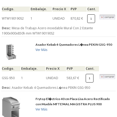
Codigo.
Embalaje.
Precio X
PVP
Cant.
WTW190190S2
1
UNIDAD
870,82 €
Desc:
Mesa de Trabajo Acero inoxidable Mural Con 2 Estante
1900x900x850h mm WTW190190S2
Asador Kebab 4 Quemadores L�nea PEKIN GSG-950
Ver Más
Codigo.
Embalaje.
Precio X
PVP
Cant.
GSG-950
1
UNIDAD
583,67 €
Desc:
Asador Kebab 4 Quemadores L�nea PEKIN GSG-950
Frytop El�ctrico 40 cm Placa Lisa Acero Rectificado
con Mueble MFTE94AL MAGISTRA PLUS 900
Ver Más