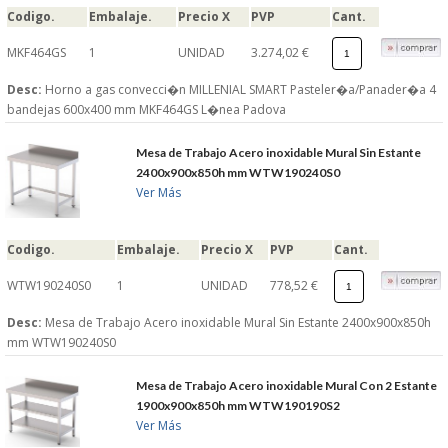
Codigo.
Embalaje.
Precio X
PVP
Cant.
MKF464GS
1
UNIDAD
3.274,02 €
Desc:
Horno a gas convecci�n MILLENIAL SMART Pasteler�a/Panader�a 4
bandejas 600x400 mm MKF464GS L�nea Padova
Mesa de Trabajo Acero inoxidable Mural Sin Estante
2400x900x850h mm WTW190240S0
Ver Más
Codigo.
Embalaje.
Precio X
PVP
Cant.
WTW190240S0
1
UNIDAD
778,52 €
Desc:
Mesa de Trabajo Acero inoxidable Mural Sin Estante 2400x900x850h
mm WTW190240S0
Mesa de Trabajo Acero inoxidable Mural Con 2 Estante
1900x900x850h mm WTW190190S2
Ver Más