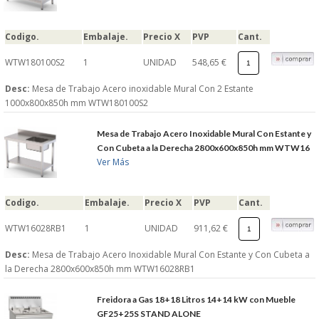
S�GUENOS EN
Codigo.
Embalaje.
Precio X
PVP
Cant.
WTW180100S2
1
UNIDAD
548,65 €
FACEBOOK
Desc:
Mesa de Trabajo Acero inoxidable Mural Con 2 Estante
TWITTER
1000x800x850h mm WTW180100S2
Mesa de Trabajo Acero Inoxidable Mural Con Estante y
© 2026 SUMINISTROSCEM
Con Cubeta a la Derecha 2800x600x850h mm WTW16
TODOS LOS DERECHOS RESERVADOS
Ver Más
Codigo.
Embalaje.
Precio X
PVP
Cant.
WTW16028RB1
1
UNIDAD
911,62 €
Desc:
Mesa de Trabajo Acero Inoxidable Mural Con Estante y Con Cubeta a
la Derecha 2800x600x850h mm WTW16028RB1
Freidora a Gas 18+18 Litros 14+14 kW con Mueble
GF25+25S STAND ALONE