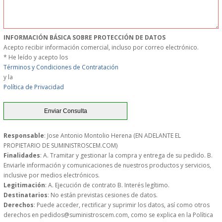
MUEBLES
INFORMACIÓN BÁSICA SOBRE PROTECCIÓN DE DATOS
MUEBLES INOX. COCINA
Acepto recibir información comercial, incluso por correo electrónico.
* He leído y acepto los
PAPEL Y PRODUCTOS UNIUSO
Términos y Condiciones de Contratación
y la
Política de Privacidad
VAJILLA
CUCHILLOS DE COCINA
Responsable
: Jose Antonio Montolio Herena (EN ADELANTE EL
OUTLET
PROPIETARIO DE SUMINISTROSCEM.COM)
Finalidades
: A. Tramitar y gestionar la compra y entrega de su pedido. B.
Enviarle información y comunicaciones de nuestros productos y servicios,
GASTOS DE ENVIO
inclusive por medios electrónicos.
Legitimación
: A. Ejecución de contrato B. Interés legítimo.
FORMA DE PAGO
Destinatarios
: No están previstas cesiones de datos.
Derechos
: Puede acceder, rectificar y suprimir los datos, así como otros
derechos en pedidos@suministroscem.com, como se explica en la Política
CONDICIONES DE COMPRA