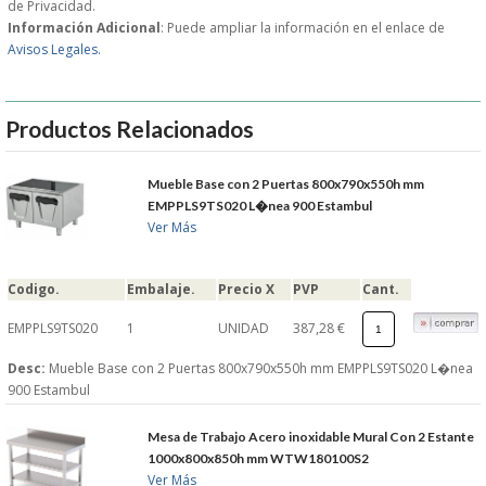
de Privacidad.
Información Adicional
: Puede ampliar la información en el enlace de
GARANTIAS Y
Avisos Legales.
DEVOLUCIONES
Productos Relacionados
AVISO LEGAL
Mueble Base con 2 Puertas 800x790x550h mm
EMPPLS9TS020 L�nea 900 Estambul
POL�TICA DE PRIVACIDAD
Ver Más
CONDICIONES DE USO
Codigo.
Embalaje.
Precio X
PVP
Cant.
NOTICIAS
EMPPLS9TS020
1
UNIDAD
387,28 €
Desc:
Mueble Base con 2 Puertas 800x790x550h mm EMPPLS9TS020 L�nea
BLOG
900 Estambul
CERRAR
Mesa de Trabajo Acero inoxidable Mural Con 2 Estante
1000x800x850h mm WTW180100S2
Ver Más