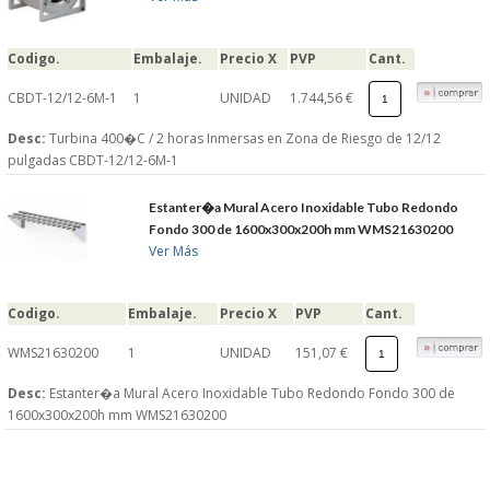
Codigo.
Embalaje.
Precio X
PVP
Cant.
CBDT-12/12-6M-1
1
UNIDAD
1.744,56 €
Desc:
Turbina 400�C / 2 horas Inmersas en Zona de Riesgo de 12/12
pulgadas CBDT-12/12-6M-1
Estanter�a Mural Acero Inoxidable Tubo Redondo
Fondo 300 de 1600x300x200h mm WMS21630200
Ver Más
Codigo.
Embalaje.
Precio X
PVP
Cant.
WMS21630200
1
UNIDAD
151,07 €
Desc:
Estanter�a Mural Acero Inoxidable Tubo Redondo Fondo 300 de
1600x300x200h mm WMS21630200