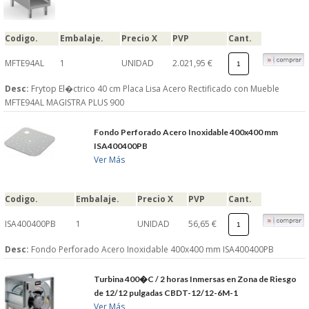
Codigo.
Embalaje.
Precio X
PVP
Cant.
MFTE94AL
1
UNIDAD
2.021,95 €
Desc:
Frytop El�ctrico 40 cm Placa Lisa Acero Rectificado con Mueble
MFTE94AL MAGISTRA PLUS 900
Fondo Perforado Acero Inoxidable 400x400 mm
ISA400400PB
Ver Más
Codigo.
Embalaje.
Precio X
PVP
Cant.
ISA400400PB
1
UNIDAD
56,65 €
Desc:
Fondo Perforado Acero Inoxidable 400x400 mm ISA400400PB
Turbina 400�C / 2 horas Inmersas en Zona de Riesgo
de 12/12 pulgadas CBDT-12/12-6M-1
Ver Más