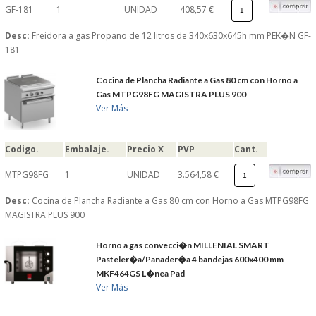
GF-181
1
UNIDAD
408,57 €
Desc:
Freidora a gas Propano de 12 litros de 340x630x645h mm PEK�N GF-
181
Cocina de Plancha Radiante a Gas 80 cm con Horno a
Gas MTPG98FG MAGISTRA PLUS 900
Ver Más
Codigo.
Embalaje.
Precio X
PVP
Cant.
MTPG98FG
1
UNIDAD
3.564,58 €
Desc:
Cocina de Plancha Radiante a Gas 80 cm con Horno a Gas MTPG98FG
MAGISTRA PLUS 900
Horno a gas convecci�n MILLENIAL SMART
Pasteler�a/Panader�a 4 bandejas 600x400 mm
MKF464GS L�nea Pad
Ver Más