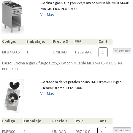
Cocina a gas 2 fuegos 2x5,5 Kw con Mueble MFB74AXS
MAGISTRA PLUS 700
Ver Más
Codigo.
Embalaje.
Precio X
PVP
Cant.
MFB74AXS
1
UNIDAD
1.232,99 €
Desc:
Cocina a gas 2 fuegos 2x5,5 Kw con Mueble MFB74AXS MAGISTRA
PLUS 700
Cortadora de Vegetales 550W 1400 rpm 300Kg/h
L�nea Estambul EMP300
Ver Más
Codigo.
Embalaje.
Precio X
PVP
Cant.
EMP300
1
UNIDAD
957,10 €