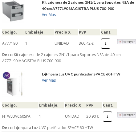
Kit cajonera de 2 cajones GN1/1 para Soportes NSA de
40 cm A777190 MAGISTRA PLUS 700-900
Ver Más
Codigo.
Embalaje.
Precio X
PVP
Cant.
A777190
1
UNIDAD
360,42 €
Desc:
Kit cajonera de 2 cajones GN1/1 para Soportes NSA de 40 cm
A777190 MAGISTRA PLUS 700-900
L�mpara Luz UVC purificador SPACE 60 HTW
Ver Más
Codigo.
Embalaje.
Precio X
PVP
Cant.
HTWLUVC60SPA
1
UNIDAD
30,90 €
Desc:
L�mpara Luz UVC purificador SPACE 60 HTW