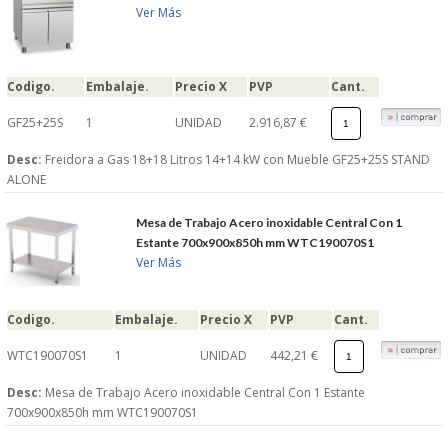
Ver Más
Codigo.
Embalaje.
Precio X
PVP
Cant.
GF25+25S
1
UNIDAD
2.916,87 €
Desc:
Freidora a Gas 18+18 Litros 14+14 kW con Mueble GF25+25S STAND
ALONE
Mesa de Trabajo Acero inoxidable Central Con 1
Estante 700x900x850h mm WTC190070S1
Ver Más
Codigo.
Embalaje.
Precio X
PVP
Cant.
WTC190070S1
1
UNIDAD
442,21 €
Desc:
Mesa de Trabajo Acero inoxidable Central Con 1 Estante
700x900x850h mm WTC190070S1