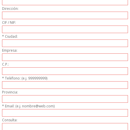
PERSONAL
Dirección:
LIMPIEZA
CIF / NIF:
MAQUINARIA CALIENTE
* Ciudad:
MAQUINARIA DE
Empresa:
C.P.:
ELABORACI�N
* Teléfono: (e.j. 999999999)
MAQUINARIA FRIA
Provincia:
MAQUINARIA DE LIMPIEZA
* Email: (e.j. nombre@web.com)
MENAJE DE COCINA
Consulta:
MAQUINARIA OTROS