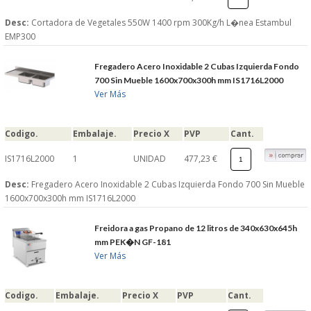
Desc:
Cortadora de Vegetales 550W 1400 rpm 300Kg/h L�nea Estambul
EMP300
Fregadero Acero Inoxidable 2 Cubas Izquierda Fondo
700 Sin Mueble 1600x700x300h mm IS1716L2000
Ver Más
Codigo.
Embalaje.
Precio X
PVP
Cant.
IS1716L2000
1
UNIDAD
477,23 €
Desc:
Fregadero Acero Inoxidable 2 Cubas Izquierda Fondo 700 Sin Mueble
1600x700x300h mm IS1716L2000
Freidora a gas Propano de 12 litros de 340x630x645h
mm PEK�N GF-181
Ver Más
Codigo.
Embalaje.
Precio X
PVP
Cant.