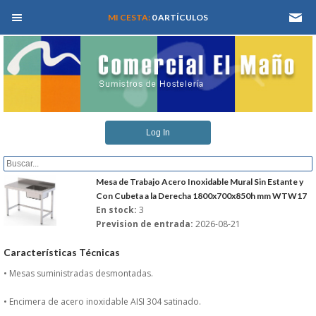
MEN� PRINCIPAL
MI CESTA:
0 ARTÍCULOS
INICIO
Log In
QUIENES SOMOS
CATALOGOS
Mesa de Trabajo Acero Inoxidable Mural Sin Estante y
Con Cubeta a la Derecha 1800x700x850h mm WTW17
En stock:
3
REFORMAS Y PROYECTOS
Prevision de entrada:
2026-08-21
REGISTRARSE
Características Técnicas
• Mesas suministradas desmontadas.
SERVICIO TECNICO
• Encimera de acero inoxidable AISI 304 satinado.