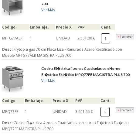
700
Ver Más
Codigo.
Embalaje.
Precio X
PVP
Cant.
MFTG77ALR
1
UNIDAD
2.531,00 €
Desc:
Frytop a gas 70 cm Placa Lisa - Ranurada Acero Rectificado con
Mueble MFTG77ALR MAGISTRA PLUS 700
Cocina El�ctrica 4 zonas Cuadradas con Horno
El�ctrico Est�tico MPQ77FE MAGISTRA PLUS 700
Ver Más
Codigo.
Embalaje.
Precio X
PVP
Cant.
MPQ77FE
1
UNIDAD
3.621,55 €
Desc:
Cocina El�ctrica 4 zonas Cuadradas con Horno El�ctrico Est�tico
MPQ77FE MAGISTRA PLUS 700