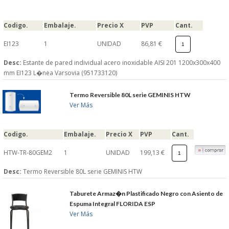
Codigo.
Embalaje.
Precio X
PVP
Cant.
EI123
1
UNIDAD
86,81 €
Desc:
Estante de pared individual acero inoxidable AISI 201 1200x300x400
mm EI123 L�nea Varsovia (951733120)
Termo Reversible 80L serie GEMINIS HTW
Ver Más
Codigo.
Embalaje.
Precio X
PVP
Cant.
HTW-TR-80GEM2
1
UNIDAD
199,13 €
Desc:
Termo Reversible 80L serie GEMINIS HTW
Taburete Armaz�n Plastificado Negro con Asiento de
Espuma Integral FLORIDA ESP
Ver Más