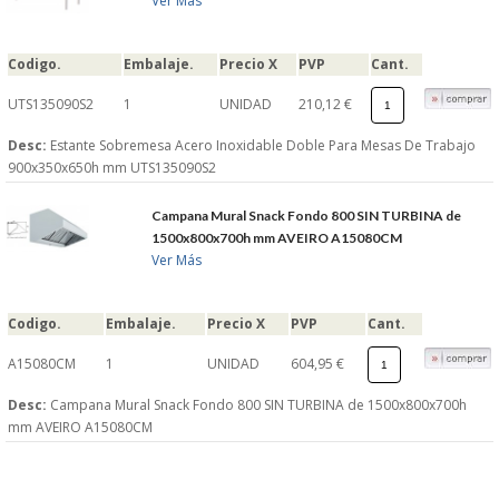
Ver Más
Codigo.
Embalaje.
Precio X
PVP
Cant.
UTS135090S2
1
UNIDAD
210,12 €
Desc:
Estante Sobremesa Acero Inoxidable Doble Para Mesas De Trabajo
900x350x650h mm UTS135090S2
Campana Mural Snack Fondo 800 SIN TURBINA de
1500x800x700h mm AVEIRO A15080CM
Ver Más
Codigo.
Embalaje.
Precio X
PVP
Cant.
A15080CM
1
UNIDAD
604,95 €
Desc:
Campana Mural Snack Fondo 800 SIN TURBINA de 1500x800x700h
mm AVEIRO A15080CM