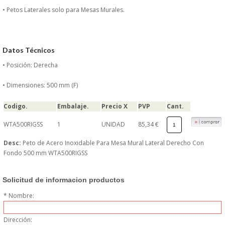
DONDE ESTAMOS
• Petos Laterales solo para Mesas Murales.
PRODUCTOS EN OFERTAS
Datos Técnicos
ALMACEN Y TRANSPORTE
• Posición: Derecha
COMPLEMENTOS DE BA�O
• Dimensiones: 500 mm (F)
Codigo.
Embalaje.
Precio X
PVP
Cant.
COMPLEMENTOS DE MESA
WTA500RIGSS
1
UNIDAD
85,34 €
CRISTALERIA
Desc:
Peto de Acero Inoxidable Para Mesa Mural Lateral Derecho Con
Fondo 500 mm WTA500RIGSS
CUBIERTOS
Solicitud de informacion productos
ELECTRODOM�STICOS
* Nombre:
HIGIENE Y PROTECCION
Dirección: