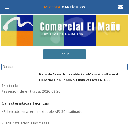
MEN� PRINCIPAL
MI CESTA:
0 ARTÍCULOS
INICIO
Log In
QUIENES SOMOS
CATALOGOS
Peto de Acero Inoxidable Para Mesa Mural Lateral
Derecho Con Fondo 500 mm WTA500RIGSS
En stock:
1
REFORMAS Y PROYECTOS
Prevision de entrada:
2026-08-30
REGISTRARSE
Características Técnicas
• Fabricado en acero inoxidable AISI 304 satinado.
SERVICIO TECNICO
• Fácil instalación a las mesas.