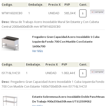
Codigo.
Embalaje.
Precio X
PVP
Cant.
WTW16020CB0
1
UNIDAD
585,04 €
Desc:
Mesa de Trabajo Acero Inoxidable Mural Sin Estante y Con Cubeta
Central 2000x600x850h mm WTW16020CB0
Fregadero Gran Capacidad Acero Inoxidable 1 Cuba
Izquierda Fondo 700 Con Mueble Con Estante
1600x700
Ver Más
Codigo.
Embalaje.
Precio X
PVP
Cant.
IS1716L1HCS1
1
UNIDAD
1.063,44 €
Desc:
Fregadero Gran Capacidad Acero Inoxidable 1 Cuba Izquierda Fondo
700 Con Mueble Con Estante 1600x700x850h mm IS1716L1HCS1
Estante Sobremesa Acero Inoxidable Doble Para Mesas
De Trabajo 900x350x650h mm UTS135090S2