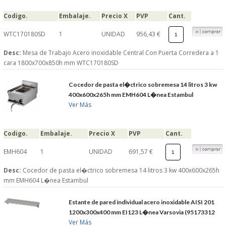
S�GUENOS EN
Codigo.
Embalaje.
Precio X
PVP
Cant.
WTC170180SD
1
UNIDAD
956,43 €
FACEBOOK
Desc:
Mesa de Trabajo Acero inoxidable Central Con Puerta Corredera a 1
cara 1800x700x850h mm WTC170180SD
TWITTER
Cocedor de pasta el�ctrico sobremesa 14 litros 3 kw
400x600x265h mm EMH604 L�nea Estambul
© 2026 SUMINISTROSCEM
Ver Más
TODOS LOS DERECHOS RESERVADOS
Codigo.
Embalaje.
Precio X
PVP
Cant.
EMH604
1
UNIDAD
691,57 €
Desc:
Cocedor de pasta el�ctrico sobremesa 14 litros 3 kw 400x600x265h
mm EMH604 L�nea Estambul
Estante de pared individual acero inoxidable AISI 201
1200x300x400 mm EI123 L�nea Varsovia (95173312
Ver Más