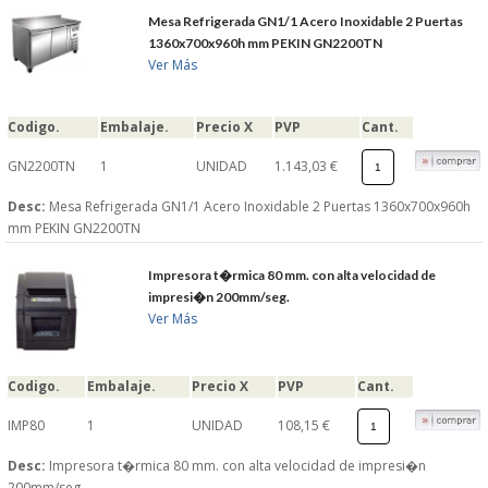
Mesa Refrigerada GN1/1 Acero Inoxidable 2 Puertas
1360x700x960h mm PEKIN GN2200TN
Ver Más
Codigo.
Embalaje.
Precio X
PVP
Cant.
GN2200TN
1
UNIDAD
1.143,03 €
Desc:
Mesa Refrigerada GN1/1 Acero Inoxidable 2 Puertas 1360x700x960h
mm PEKIN GN2200TN
Impresora t�rmica 80 mm. con alta velocidad de
impresi�n 200mm/seg.
Ver Más
Codigo.
Embalaje.
Precio X
PVP
Cant.
IMP80
1
UNIDAD
108,15 €
Desc:
Impresora t�rmica 80 mm. con alta velocidad de impresi�n
200mm/seg.