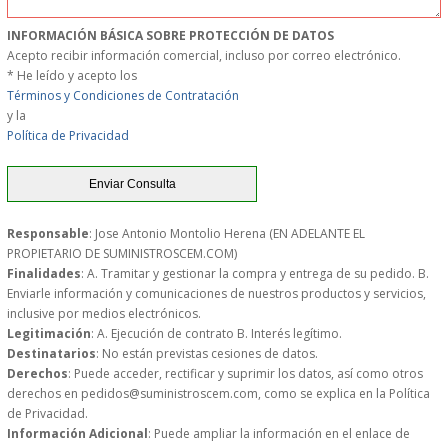
MUEBLES
INFORMACIÓN BÁSICA SOBRE PROTECCIÓN DE DATOS
Acepto recibir información comercial, incluso por correo electrónico.
* He leído y acepto los
MUEBLES INOX. COCINA
Términos y Condiciones de Contratación
y la
PAPEL Y PRODUCTOS UNIUSO
Política de Privacidad
VAJILLA
CUCHILLOS DE COCINA
Responsable
: Jose Antonio Montolio Herena (EN ADELANTE EL
PROPIETARIO DE SUMINISTROSCEM.COM)
Finalidades
: A. Tramitar y gestionar la compra y entrega de su pedido. B.
OUTLET
Enviarle información y comunicaciones de nuestros productos y servicios,
inclusive por medios electrónicos.
Legitimación
: A. Ejecución de contrato B. Interés legítimo.
GASTOS DE ENVIO
Destinatarios
: No están previstas cesiones de datos.
Derechos
: Puede acceder, rectificar y suprimir los datos, así como otros
FORMA DE PAGO
derechos en pedidos@suministroscem.com, como se explica en la Política
de Privacidad.
Información Adicional
: Puede ampliar la información en el enlace de
CONDICIONES DE COMPRA