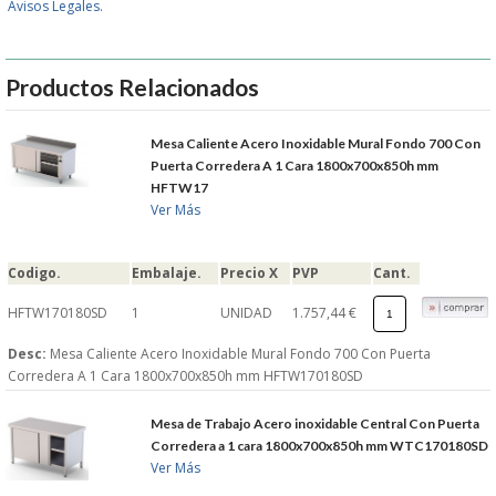
Avisos Legales.
GARANTIAS Y
Productos Relacionados
DEVOLUCIONES
Mesa Caliente Acero Inoxidable Mural Fondo 700 Con
AVISO LEGAL
Puerta Corredera A 1 Cara 1800x700x850h mm
HFTW17
Ver Más
POL�TICA DE PRIVACIDAD
CONDICIONES DE USO
Codigo.
Embalaje.
Precio X
PVP
Cant.
HFTW170180SD
1
UNIDAD
1.757,44 €
NOTICIAS
Desc:
Mesa Caliente Acero Inoxidable Mural Fondo 700 Con Puerta
Corredera A 1 Cara 1800x700x850h mm HFTW170180SD
BLOG
Mesa de Trabajo Acero inoxidable Central Con Puerta
CERRAR
Corredera a 1 cara 1800x700x850h mm WTC170180SD
Ver Más