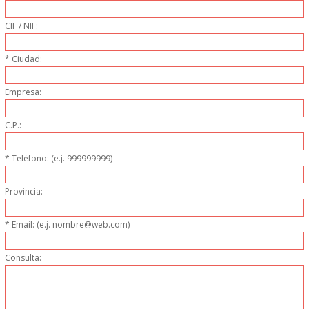
PERSONAL
CIF / NIF:
LIMPIEZA
* Ciudad:
MAQUINARIA CALIENTE
Empresa:
MAQUINARIA DE
C.P.:
ELABORACI�N
* Teléfono: (e.j. 999999999)
MAQUINARIA FRIA
Provincia:
MAQUINARIA DE LIMPIEZA
* Email: (e.j. nombre@web.com)
Consulta:
MENAJE DE COCINA
MAQUINARIA OTROS