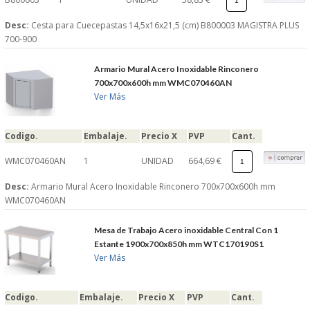
Desc:
Cesta para Cuecepastas 14,5x16x21,5 (cm) B800003 MAGISTRA PLUS
700-900
Armario Mural Acero Inoxidable Rinconero
700x700x600h mm WMC070460AN
Ver Más
Codigo.
Embalaje.
Precio X
PVP
Cant.
WMC070460AN
1
UNIDAD
664,69 €
Desc:
Armario Mural Acero Inoxidable Rinconero 700x700x600h mm
WMC070460AN
Mesa de Trabajo Acero inoxidable Central Con 1
Estante 1900x700x850h mm WTC170190S1
Ver Más
Codigo.
Embalaje.
Precio X
PVP
Cant.