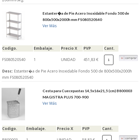
Estanter�a de Pie Acero Inoxidable Fondo 500 de
800x500x2000h mm FS080520S40
Ver Más
Codigo.
Embalaje.
Precio X
PVP
Cant.
FS080520S40
1
UNIDAD
451,83 €
Desc:
Estanter�a de Pie Acero Inoxidable Fondo 500 de 800x500x2000h
mm FS080520S40
Cesta para Cuecepastas 14,5x16x21,5 (cm) B800003
MAGISTRA PLUS 700-900
Ver Más
Codigo.
Embalaje.
Precio X
PVP
Cant.
B800003
1
UNIDAD
58,83 €