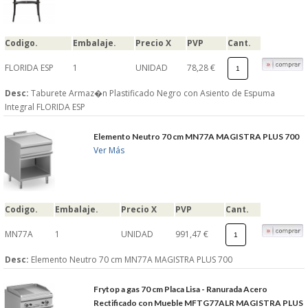
Codigo.
Embalaje.
Precio X
PVP
Cant.
FLORIDA ESP
1
UNIDAD
78,28 €
Desc:
Taburete Armaz�n Plastificado Negro con Asiento de Espuma
Integral FLORIDA ESP
Elemento Neutro 70 cm MN77A MAGISTRA PLUS 700
Ver Más
Codigo.
Embalaje.
Precio X
PVP
Cant.
MN77A
1
UNIDAD
991,47 €
Desc:
Elemento Neutro 70 cm MN77A MAGISTRA PLUS 700
Frytop a gas 70 cm Placa Lisa - Ranurada Acero
Rectificado con Mueble MFTG77ALR MAGISTRA PLUS