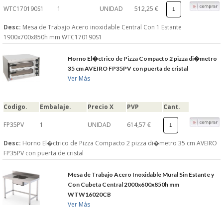
WTC170190S1
1
UNIDAD
512,25 €
Desc:
Mesa de Trabajo Acero inoxidable Central Con 1 Estante
1900x700x850h mm WTC170190S1
Horno El�ctrico de Pizza Compacto 2 pizza di�metro
35 cm AVEIRO FP35PV con puerta de cristal
Ver Más
Codigo.
Embalaje.
Precio X
PVP
Cant.
FP35PV
1
UNIDAD
614,57 €
Desc:
Horno El�ctrico de Pizza Compacto 2 pizza di�metro 35 cm AVEIRO
FP35PV con puerta de cristal
Mesa de Trabajo Acero Inoxidable Mural Sin Estante y
Con Cubeta Central 2000x600x850h mm
WTW16020CB
Ver Más