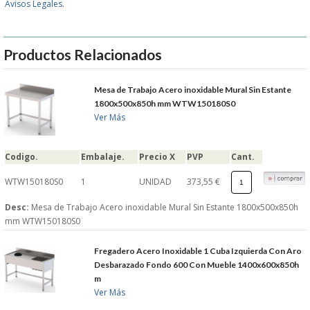
Avisos Legales.
GARANTIAS Y
Productos Relacionados
DEVOLUCIONES
Mesa de Trabajo Acero inoxidable Mural Sin Estante
AVISO LEGAL
1800x500x850h mm WTW150180S0
Ver Más
POL�TICA DE PRIVACIDAD
Codigo.
Embalaje.
Precio X
PVP
Cant.
CONDICIONES DE USO
WTW150180S0
1
UNIDAD
373,55 €
NOTICIAS
Desc:
Mesa de Trabajo Acero inoxidable Mural Sin Estante 1800x500x850h
mm WTW150180S0
BLOG
Fregadero Acero Inoxidable 1 Cuba Izquierda Con Aro
Desbarazado Fondo 600 Con Mueble 1400x600x850h
CERRAR
m
Ver Más