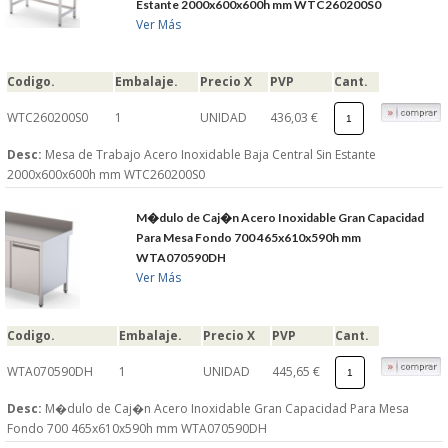
Estante 2000x600x600h mm WTC260200S0
Ver Más
Codigo.
Embalaje.
Precio X
PVP
Cant.
WTC260200S0
1
UNIDAD
436,03 €
Desc:
Mesa de Trabajo Acero Inoxidable Baja Central Sin Estante
2000x600x600h mm WTC260200S0
M�dulo de Caj�n Acero Inoxidable Gran Capacidad
Para Mesa Fondo 700 465x610x590h mm
WTA070590DH
Ver Más
Codigo.
Embalaje.
Precio X
PVP
Cant.
WTA070590DH
1
UNIDAD
445,65 €
Desc:
M�dulo de Caj�n Acero Inoxidable Gran Capacidad Para Mesa
Fondo 700 465x610x590h mm WTA070590DH