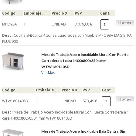
Codigo.
Embalaje.
Precio X
PVP
Cant.
MPQ98A
1
UNIDAD
3.079,68 €
Desc:
Cocina El�ctrica 4 zonas Cuadradas con Mueble MPQ98A MAGISTRA
PLUS 900
Mesa de Trabajo Acero inoxidable Mural Con Puerta
Corredera a 1 cara 1400x800x850h mm
WTW180140SD
Ver Más
Codigo.
Embalaje.
Precio X
PVP
Cant.
WTW180140SD
1
UNIDAD
873,49 €
Desc:
Mesa de Trabajo Acero inoxidable Mural Con Puerta Corredera a 1
cara 1400x800x850h mm WTW180140SD
Mesa de Trabajo Acero Inoxidable Baja Central Sin