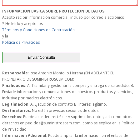
MUEBLES
INFORMACIÓN BÁSICA SOBRE PROTECCIÓN DE DATOS
Acepto recibir información comercial, incluso por correo electrónico.
* He leído y acepto los
MUEBLES INOX. COCINA
Términos y Condiciones de Contratación
y la
PAPEL Y PRODUCTOS UNIUSO
Política de Privacidad
VAJILLA
CUCHILLOS DE COCINA
Responsable
: Jose Antonio Montolio Herena (EN ADELANTE EL
PROPIETARIO DE SUMINISTROSCEM.COM)
Finalidades
: A. Tramitar y gestionar la compra y entrega de su pedido. B.
OUTLET
Enviarle información y comunicaciones de nuestros productos y servicios,
inclusive por medios electrónicos.
Legitimación
: A. Ejecución de contrato B. Interés legítimo.
GASTOS DE ENVIO
Destinatarios
: No están previstas cesiones de datos.
Derechos
: Puede acceder, rectificar y suprimir los datos, así como otros
FORMA DE PAGO
derechos en pedidos@suministroscem.com, como se explica en la Política
de Privacidad.
Información Adicional
: Puede ampliar la información en el enlace de
CONDICIONES DE COMPRA