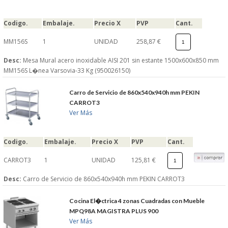
Codigo.
Embalaje.
Precio X
PVP
Cant.
MM156S
1
UNIDAD
258,87 €
Desc:
Mesa Mural acero inoxidable AISI 201 sin estante 1500x600x850 mm
MM156S L�nea Varsovia-33 Kg (950026150)
Carro de Servicio de 860x540x940h mm PEKIN
CARROT3
Ver Más
Codigo.
Embalaje.
Precio X
PVP
Cant.
CARROT3
1
UNIDAD
125,81 €
Desc:
Carro de Servicio de 860x540x940h mm PEKIN CARROT3
Cocina El�ctrica 4 zonas Cuadradas con Mueble
MPQ98A MAGISTRA PLUS 900
Ver Más