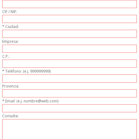
PERSONAL
CIF / NIF:
LIMPIEZA
* Ciudad:
MAQUINARIA CALIENTE
Empresa:
MAQUINARIA DE
C.P.:
ELABORACI�N
* Teléfono: (e.j. 999999999)
MAQUINARIA FRIA
Provincia:
MAQUINARIA DE LIMPIEZA
* Email: (e.j. nombre@web.com)
Consulta:
MENAJE DE COCINA
MAQUINARIA OTROS