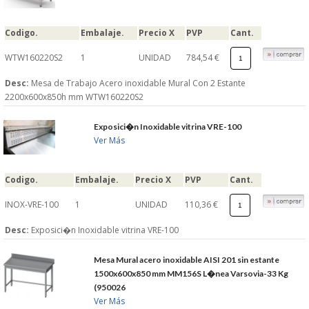
Codigo.
Embalaje.
Precio X
PVP
Cant.
WTW160220S2
1
UNIDAD
784,54 €
Desc:
Mesa de Trabajo Acero inoxidable Mural Con 2 Estante
2200x600x850h mm WTW160220S2
Exposici�n Inoxidable vitrina VRE-100
Ver Más
Codigo.
Embalaje.
Precio X
PVP
Cant.
INOX-VRE-100
1
UNIDAD
110,36 €
Desc:
Exposici�n Inoxidable vitrina VRE-100
Mesa Mural acero inoxidable AISI 201 sin estante
1500x600x850 mm MM156S L�nea Varsovia-33 Kg
(950026
Ver Más