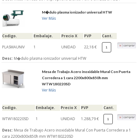
M�dulo plasma ionizador universal HTW
Ver Más
Codigo.
Embalaje.
Precio X
PVP
Cant.
PLASMAUNIV
1
UNIDAD
22,18 €
Desc:
M�dulo plasma ionizador universal HTW
Mesa de Trabajo Acero inoxidable Mural Con Puerta
Corredera a 1 cara 2200x800x850h mm
WTW180220SD
Ver Más
Codigo.
Embalaje.
Precio X
PVP
Cant.
WTW180220SD
1
UNIDAD
1.288,79 €
Desc:
Mesa de Trabajo Acero inoxidable Mural Con Puerta Corredera a 1
cara 2200x800x850h mm WTW180220SD