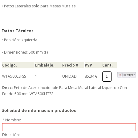
DONDE ESTAMOS
• Petos Laterales solo para Mesas Murales.
PRODUCTOS EN OFERTAS
Datos Técnicos
ALMACEN Y TRANSPORTE
• Posición: Izquierda
COMPLEMENTOS DE BA�O
• Dimensiones: 500 mm (F)
Codigo.
Embalaje.
Precio X
PVP
Cant.
COMPLEMENTOS DE MESA
WTA500LEFSS
1
UNIDAD
85,34 €
CRISTALERIA
Desc:
Peto de Acero Inoxidable Para Mesa Mural Lateral Izquierdo Con
Fondo 500 mm WTA500LEFSS
CUBIERTOS
Solicitud de informacion productos
ELECTRODOM�STICOS
* Nombre:
HIGIENE Y PROTECCION
Dirección: