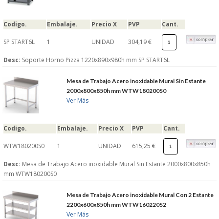
Codigo.
Embalaje.
Precio X
PVP
Cant.
SP START6L
1
UNIDAD
304,19 €
Desc:
Soporte Horno Pizza 1220x890x980h mm SP START6L
Mesa de Trabajo Acero inoxidable Mural Sin Estante
2000x800x850h mm WTW180200S0
Ver Más
Codigo.
Embalaje.
Precio X
PVP
Cant.
WTW180200S0
1
UNIDAD
615,25 €
Desc:
Mesa de Trabajo Acero inoxidable Mural Sin Estante 2000x800x850h
mm WTW180200S0
Mesa de Trabajo Acero inoxidable Mural Con 2 Estante
2200x600x850h mm WTW160220S2
Ver Más