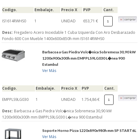
S�GUENOS EN
Codigo.
Embalaje.
Precio X
PVP
Cant.
IS1614RWHS0
1
UNIDAD
653,71 €
FACEBOOK
Desc:
Fregadero Acero Inoxidable 1 Cuba Izquierda Con Aro Desbarazado
Fondo 600 Con Mueble 1400x600x850h mm IS1614RWHS0
TWITTER
Barbacoa a Gas Piedra Volc�nica Sobremesa 30,90 kW
1200x900x300h mm EMPPLS9LG030 L�nea 900
© 2026 SUMINISTROSCEM
Estambul
TODOS LOS DERECHOS RESERVADOS
Ver Más
Codigo.
Embalaje.
Precio X
PVP
Cant.
EMPPLS9LG030
1
UNIDAD
1.754,86 €
Desc:
Barbacoa a Gas Piedra Volc�nica Sobremesa 30,90 kW
1200x900x300h mm EMPPLS9LG030 L�nea 900 Estambul
Soporte Horno Pizza 1220x890x980h mm SP START6L
Ver Más