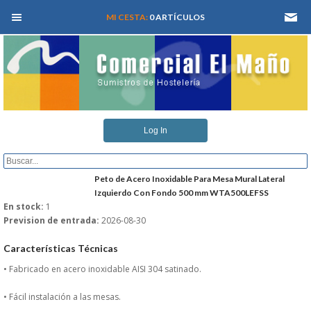
MEN� PRINCIPAL
MI CESTA:
0 ARTÍCULOS
INICIO
Log In
QUIENES SOMOS
CATALOGOS
Peto de Acero Inoxidable Para Mesa Mural Lateral
Izquierdo Con Fondo 500 mm WTA500LEFSS
En stock:
1
REFORMAS Y PROYECTOS
Prevision de entrada:
2026-08-30
REGISTRARSE
Características Técnicas
• Fabricado en acero inoxidable AISI 304 satinado.
SERVICIO TECNICO
• Fácil instalación a las mesas.