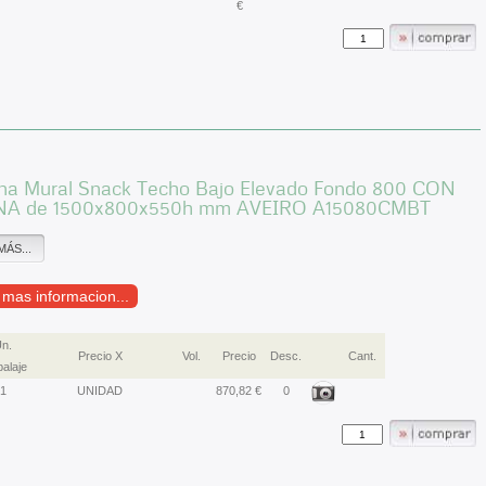
€
a Mural Snack Techo Bajo Elevado Fondo 800 CON
NA de 1500x800x550h mm AVEIRO A15080CMBT
MÁS...
r mas informacion...
n.
Precio X
Vol.
Precio
Desc.
Cant.
alaje
1
UNIDAD
870,82 €
0