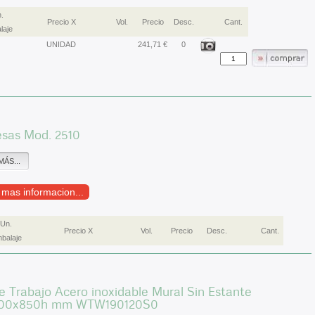
.
Precio X
Vol.
Precio
Desc.
Cant.
laje
UNIDAD
241,71 €
0
esas Mod. 2510
MÁS...
r mas informacion...
Un.
Precio X
Vol.
Precio
Desc.
Cant.
balaje
 Trabajo Acero inoxidable Mural Sin Estante
900x850h mm WTW190120S0