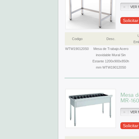
VER 
Solicita
Codigo
Desc.
Emb
WTW190120S0
Mesa de Trabajo Acero
inoxidable Mural Sin
Estante 1200x900x850h
mm WTW190120S0
Mesa d
MR-16
VER 
Solicita