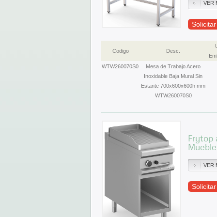
VER 
Solicita
Codigo
Desc.
Emb
WTW260070S0
Mesa de Trabajo Acero
Inoxidable Baja Mural Sin
Estante 700x600x600h mm
WTW260070S0
Frytop 
Muebl
VER 
Solicita