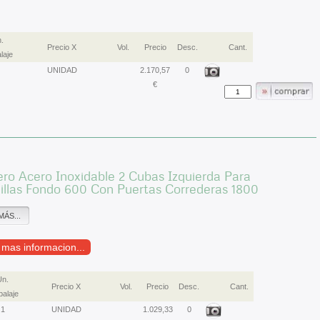
.
Precio X
Vol.
Precio
Desc.
Cant.
laje
UNIDAD
2.170,57
0
€
ro Acero Inoxidable 2 Cubas Izquierda Para
illas Fondo 600 Con Puertas Correderas 1800
MÁS...
r mas informacion...
Un.
Precio X
Vol.
Precio
Desc.
Cant.
alaje
1
UNIDAD
1.029,33
0