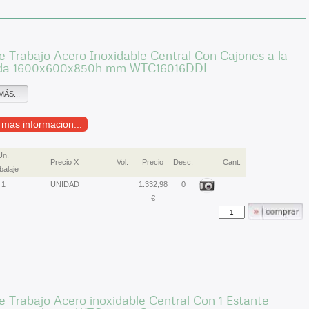
 Trabajo Acero Inoxidable Central Con Cajones a la
rda 1600x600x850h mm WTC16016DDL
MÁS...
r mas informacion...
Un.
Precio X
Vol.
Precio
Desc.
Cant.
alaje
1
UNIDAD
1.332,98
0
€
 Trabajo Acero inoxidable Central Con 1 Estante