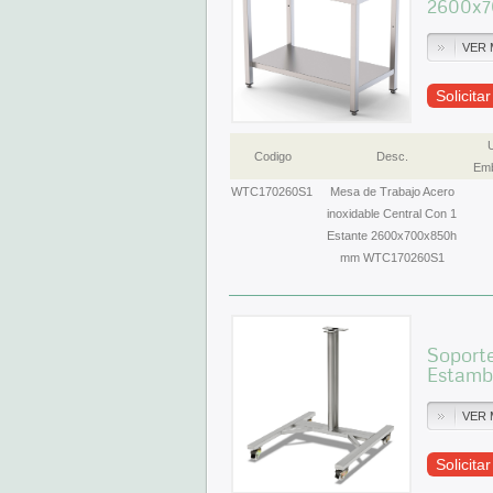
2600x7
VER 
Solicita
Codigo
Desc.
Emb
WTC170260S1
Mesa de Trabajo Acero
inoxidable Central Con 1
Estante 2600x700x850h
mm WTC170260S1
Soporte
Estamb
VER 
Solicita