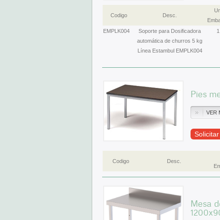
Un
Codigo
Desc.
Emba
EMPLK004
Soporte para Dosificadora
1
automática de churros 5 kg
Línea Estambul EMPLK004
Pies m
VER 
Solicita
Codigo
Desc.
Em
Mesa de
1200x