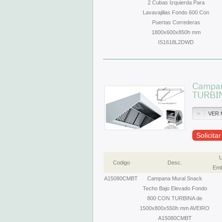
2 Cubas Izquierda Para
Lavavajillas Fondo 600 Con
Puertas Correderas
1800x600x850h mm
IS1618L2DWD
Campan
TURBI
VER 
Solicita
U
Codigo
Desc.
Emb
A15080CMBT
Campana Mural Snack
Techo Bajo Elevado Fondo
800 CON TURBINA de
1500x800x550h mm AVEIRO
A15080CMBT