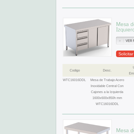
Mesa de
Izquie
VER 
Solicita
Codigo
Desc.
Emb
WTC16016DDL
Mesa de Trabajo Acero
Inoxidable Central Con
Cajones a la Izquierda
1600x600x850h mm
WTC16016DDL
Mesa de