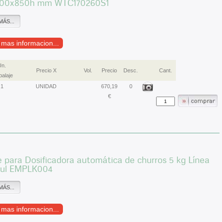
00x850h mm WTC170260S1
MÁS...
r mas informacion...
Un.
Precio X
Vol.
Precio
Desc.
Cant.
alaje
1
UNIDAD
670,19
0
€
 para Dosificadora automática de churros 5 kg Línea
ul EMPLK004
MÁS...
r mas informacion...