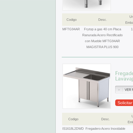
Un
Codigo
Desc.
Emba
MFTG94AR
Frytop a gas 40 cm Placa
1
Ranurada Acero Rectificado
con Mueble MFTG94AR
MAGISTRA PLUS 900
Fregade
Lavavaj
VER 
Solicita
Codigo
Desc.
Emb
IS1618L2DWD
Fregadero Acero Inoxidable