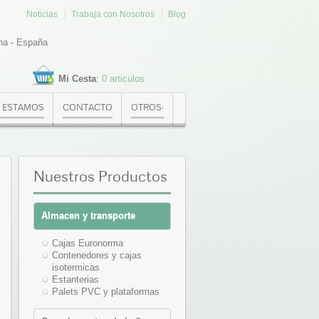
Noticias
Trabaja con Nosotros
Blog
na - España
Mi Cesta
:
0 articulos
 ESTAMOS
CONTACTO
OTROS:
Nuestros
Productos
Almacen y transporte
Cajas Euronorma
Contenedores y cajas
isotermicas
Estanterias
Palets PVC y plataformas