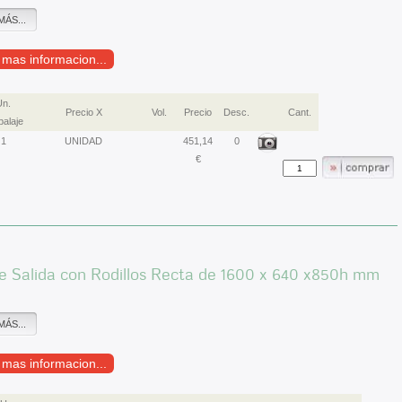
MÁS...
r mas informacion...
Un.
Precio X
Vol.
Precio
Desc.
Cant.
alaje
1
UNIDAD
451,14
0
€
e Salida con Rodillos Recta de 1600 x 640 x850h mm
0
MÁS...
r mas informacion...