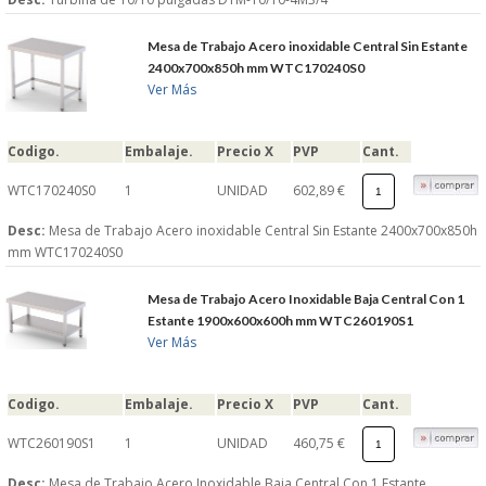
Mesa de Trabajo Acero inoxidable Central Sin Estante
2400x700x850h mm WTC170240S0
Ver Más
Codigo.
Embalaje.
Precio X
PVP
Cant.
WTC170240S0
1
UNIDAD
602,89 €
Desc:
Mesa de Trabajo Acero inoxidable Central Sin Estante 2400x700x850h
mm WTC170240S0
Mesa de Trabajo Acero Inoxidable Baja Central Con 1
Estante 1900x600x600h mm WTC260190S1
Ver Más
Codigo.
Embalaje.
Precio X
PVP
Cant.
WTC260190S1
1
UNIDAD
460,75 €
Desc:
Mesa de Trabajo Acero Inoxidable Baja Central Con 1 Estante