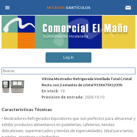
MEN� PRINCIPAL
MI CESTA:
0 ARTÍCULOS
INICIO
Log In
QUIENES SOMOS
CATALOGOS
Vitrina Mostrador Refrigerada Ventilada Total Cristal
Recto con 2 estantes de cristal 915X675X1235h
En stock:
19
REFORMAS Y PROYECTOS
Prevision de entrada:
2026-10-10
REGISTRARSE
Características Técnicas
• Mostradores Refrigerados Expositores que son perfectos para almacenar y
SERVICIO TECNICO
exhibir productos alimentarios en pastelerías, cafeterías, tiendas
delicatessen, supermercados y tiendas de especialidades. Ideal para tartas,
pasteles, aperitivos y sándwiches.