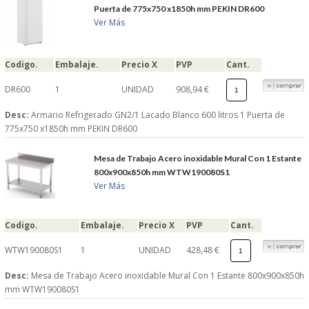
Puerta de 775x750 x1850h mm PEKIN DR600
Ver Más
Codigo.
Embalaje.
Precio X
PVP
Cant.
DR600
1
UNIDAD
908,94 €
Desc:
Armario Refrigerado GN2/1 Lacado Blanco 600 litros 1 Puerta de
775x750 x1850h mm PEKIN DR600
Mesa de Trabajo Acero inoxidable Mural Con 1 Estante
800x900x850h mm WTW190080S1
Ver Más
Codigo.
Embalaje.
Precio X
PVP
Cant.
WTW190080S1
1
UNIDAD
428,48 €
Desc:
Mesa de Trabajo Acero inoxidable Mural Con 1 Estante 800x900x850h
mm WTW190080S1