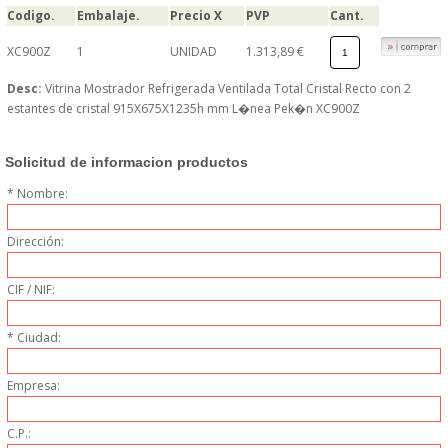
Codigo.
Embalaje.
Precio X
PVP
Cant.
MUEBLES
XC900Z
1
UNIDAD
1.313,89 €
MUEBLES INOX. COCINA
Desc:
Vitrina Mostrador Refrigerada Ventilada Total Cristal Recto con 2
estantes de cristal 915X675X1235h mm L�nea Pek�n XC900Z
PAPEL Y PRODUCTOS UNIUSO
Solicitud de informacion productos
VAJILLA
* Nombre:
CUCHILLOS DE COCINA
Dirección:
OUTLET
CIF / NIF:
GASTOS DE ENVIO
* Ciudad:
Empresa:
FORMA DE PAGO
C.P.:
CONDICIONES DE COMPRA