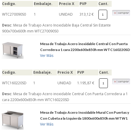
Codigo.
Embalaje.
Precio X
PVP
Cant.
WTC270090S0
1
UNIDAD
313,12 €
Desc:
Mesa de Trabajo Acero Inoxidable Baja Central Sin Estante
900x700x600h mm WTC270090S0
Mesa de Trabajo Acero inoxidable Central Con Puerta
Corredera a 1 cara 2200x600x850h mm WTC160220SD
Ver Más
Codigo.
Embalaje.
Precio X
PVP
Cant.
WTC160220SD
1
UNIDAD
1.195,87 €
Desc:
Mesa de Trabajo Acero inoxidable Central Con Puerta Corredera a 1
cara 2200x600x850h mm WTC160220SD
Mesa de Trabajo Acero Inoxidable Mural Con Puertas y
Con Cubeta a la Izquierda 1800x600x850h mm WTW1
Ver Más