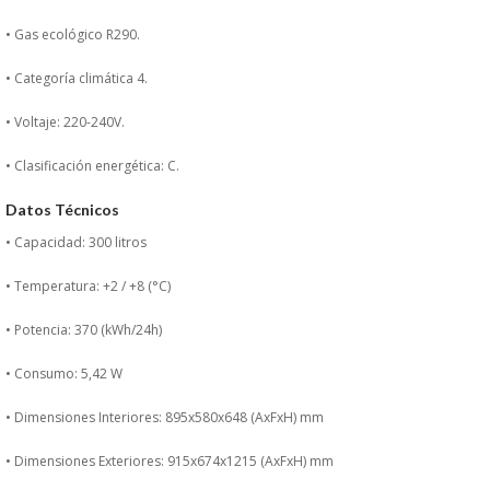
PERSONAL
• Gas ecológico R290.
LIMPIEZA
• Categoría climática 4.
• Voltaje: 220-240V.
MAQUINARIA CALIENTE
• Clasificación energética: C.
MAQUINARIA DE
Datos Técnicos
• Capacidad: 300 litros
ELABORACI�N
• Temperatura: +2 / +8 (°C)
MAQUINARIA FRIA
• Potencia: 370 (kWh/24h)
MAQUINARIA DE LIMPIEZA
• Consumo: 5,42 W
MENAJE DE COCINA
• Dimensiones Interiores: 895x580x648 (AxFxH) mm
• Dimensiones Exteriores: 915x674x1215 (AxFxH) mm
MAQUINARIA OTROS