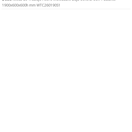
1900x600x600h mm WTC260190S1