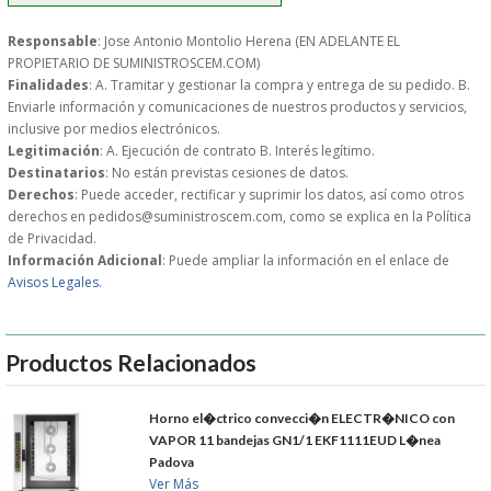
S�GUENOS EN
Responsable
: Jose Antonio Montolio Herena (EN ADELANTE EL
PROPIETARIO DE SUMINISTROSCEM.COM)
Finalidades
: A. Tramitar y gestionar la compra y entrega de su pedido. B.
FACEBOOK
Enviarle información y comunicaciones de nuestros productos y servicios,
inclusive por medios electrónicos.
Legitimación
: A. Ejecución de contrato B. Interés legítimo.
TWITTER
Destinatarios
: No están previstas cesiones de datos.
Derechos
: Puede acceder, rectificar y suprimir los datos, así como otros
derechos en pedidos@suministroscem.com, como se explica en la Política
© 2026 SUMINISTROSCEM
de Privacidad.
TODOS LOS DERECHOS RESERVADOS
Información Adicional
: Puede ampliar la información en el enlace de
Avisos Legales.
Productos Relacionados
Horno el�ctrico convecci�n ELECTR�NICO con
VAPOR 11 bandejas GN1/1 EKF1111EUD L�nea
Padova
Ver Más