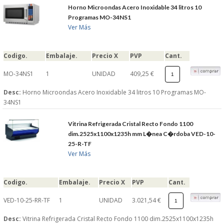
Horno Microondas Acero Inoxidable 34 litros 10
Programas MO-34NS1
Ver Más
Codigo.
Embalaje.
Precio X
PVP
Cant.
MO-34NS1
1
UNIDAD
409,25 €
Desc:
Horno Microondas Acero Inoxidable 34 litros 10 Programas MO-
34NS1
Vitrina Refrigerada Cristal Recto Fondo 1100
dim.2525x1100x1235h mm L�nea C�rdoba VED-10-
25-R-TF
Ver Más
Codigo.
Embalaje.
Precio X
PVP
Cant.
VED-10-25-RR-TF
1
UNIDAD
3.021,54 €
Desc:
Vitrina Refrigerada Cristal Recto Fondo 1100 dim.2525x1100x1235h