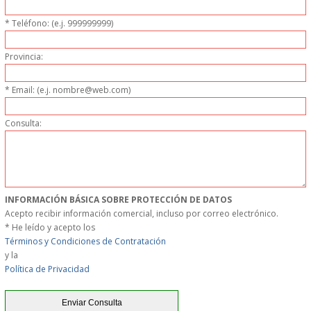
* Teléfono: (e.j. 999999999)
GARANTIAS Y
Provincia:
DEVOLUCIONES
* Email: (e.j. nombre@web.com)
AVISO LEGAL
Consulta:
POL�TICA DE PRIVACIDAD
CONDICIONES DE USO
INFORMACIÓN BÁSICA SOBRE PROTECCIÓN DE DATOS
NOTICIAS
Acepto recibir información comercial, incluso por correo electrónico.
* He leído y acepto los
BLOG
Términos y Condiciones de Contratación
y la
Política de Privacidad
CERRAR