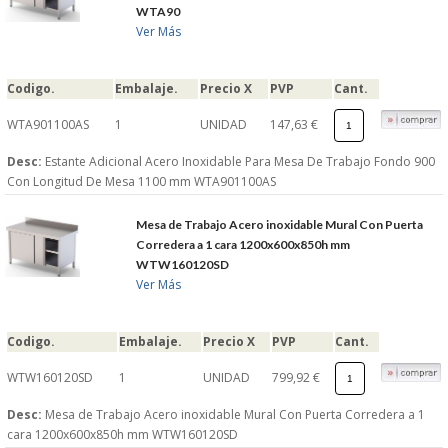
WTA90
Ver Más
Codigo.
Embalaje.
Precio X
PVP
Cant.
WTA901100AS
1
UNIDAD
147,63 €
Desc:
Estante Adicional Acero Inoxidable Para Mesa De Trabajo Fondo 900
Con Longitud De Mesa 1100 mm WTA901100AS
Mesa de Trabajo Acero inoxidable Mural Con Puerta
Corredera a 1 cara 1200x600x850h mm
WTW160120SD
Ver Más
Codigo.
Embalaje.
Precio X
PVP
Cant.
WTW160120SD
1
UNIDAD
799,92 €
Desc:
Mesa de Trabajo Acero inoxidable Mural Con Puerta Corredera a 1
cara 1200x600x850h mm WTW160120SD