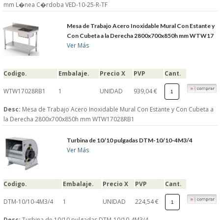
mm L�nea C�rdoba VED-10-25-R-TF
Mesa de Trabajo Acero Inoxidable Mural Con Estante y
Con Cubeta a la Derecha 2800x700x850h mm WTW17
Ver Más
Codigo.
Embalaje.
Precio X
PVP
Cant.
WTW17028RB1
1
UNIDAD
939,04 €
Desc:
Mesa de Trabajo Acero Inoxidable Mural Con Estante y Con Cubeta a
la Derecha 2800x700x850h mm WTW17028RB1
Turbina de 10/10 pulgadas DTM-10/10-4M3/4
Ver Más
Codigo.
Embalaje.
Precio X
PVP
Cant.
DTM-10/10-4M3/4
1
UNIDAD
224,54 €
Desc:
Turbina de 10/10 pulgadas DTM-10/10-4M3/4