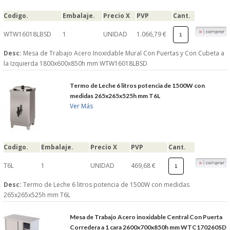
Codigo.
Embalaje.
Precio X
PVP
Cant.
WTW16018LBSD
1
UNIDAD
1.066,79 €
Desc:
Mesa de Trabajo Acero Inoxidable Mural Con Puertas y Con Cubeta a
la Izquierda 1800x600x850h mm WTW16018LBSD
Termo de Leche 6 litros potencia de 1500W con
medidas 265x265x525h mm T6L
Ver Más
Codigo.
Embalaje.
Precio X
PVP
Cant.
T6L
1
UNIDAD
469,68 €
Desc:
Termo de Leche 6 litros potencia de 1500W con medidas
265x265x525h mm T6L
Mesa de Trabajo Acero inoxidable Central Con Puerta
Corredera a 1 cara 2600x700x850h mm WTC170260SD