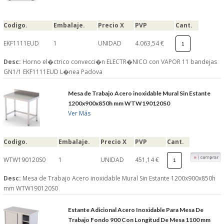
Codigo.
Embalaje.
Precio X
PVP
Cant.
EKF1111EUD
1
UNIDAD
4.063,54 €
Desc:
Horno el�ctrico convecci�n ELECTR�NICO con VAPOR 11 bandejas
GN1/1 EKF1111EUD L�nea Padova
Mesa de Trabajo Acero inoxidable Mural Sin Estante
1200x900x850h mm WTW190120S0
Ver Más
Codigo.
Embalaje.
Precio X
PVP
Cant.
WTW190120S0
1
UNIDAD
451,14 €
Desc:
Mesa de Trabajo Acero inoxidable Mural Sin Estante 1200x900x850h
mm WTW190120S0
Estante Adicional Acero Inoxidable Para Mesa De
Trabajo Fondo 900 Con Longitud De Mesa 1100 mm