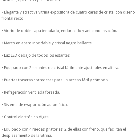
DONDE ESTAMOS
• Elegante y atractiva vitrina expositora de cuatro caras de cristal con diseño
frontal recto.
PRODUCTOS EN OFERTAS
• Vidrio de doble capa templado, endurecido y anticondensación.
ALMACEN Y TRANSPORTE
• Marco en acero inoxidable y cristal negro brillante.
COMPLEMENTOS DE BA�O
• Luz LED debajo de todos los estantes.
COMPLEMENTOS DE MESA
• Equipado con 2 estantes de cristal fácilmente ajustables en altura.
• Puertas traseras correderas para un acceso fácil y cómodo.
CRISTALERIA
• Refrigeración ventilada forzada.
CUBIERTOS
• Sistema de evaporación automática.
ELECTRODOM�STICOS
• Control electrónico digital.
HIGIENE Y PROTECCION
• Equipado con 4 ruedas giratorias, 2 de ellas con freno, que facilitan el
desplazamiento de la vitrina.