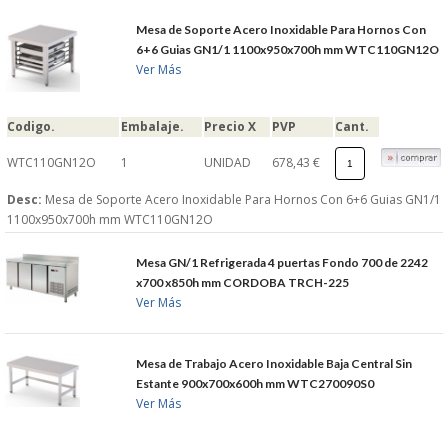
Mesa de Soporte Acero Inoxidable Para Hornos Con
6+6 Guias GN1/1 1100x950x700h mm WTC110GN12O
Ver Más
Codigo.
Embalaje.
Precio X
PVP
Cant.
WTC110GN12O
1
UNIDAD
678,43 €
Desc:
Mesa de Soporte Acero Inoxidable Para Hornos Con 6+6 Guias GN1/1
1100x950x700h mm WTC110GN12O
Mesa GN/1 Refrigerada 4 puertas Fondo 700 de 2242
x700 x850h mm CORDOBA TRCH-225
Ver Más
Mesa de Trabajo Acero Inoxidable Baja Central Sin
Estante 900x700x600h mm WTC270090S0
Ver Más