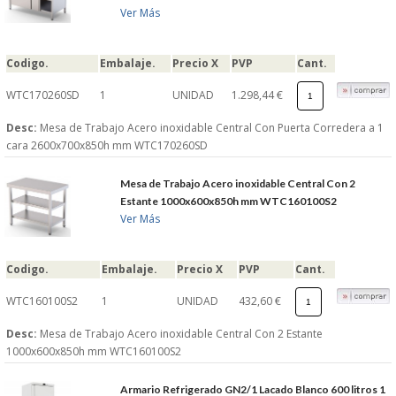
Ver Más
Codigo.
Embalaje.
Precio X
PVP
Cant.
WTC170260SD
1
UNIDAD
1.298,44 €
Desc:
Mesa de Trabajo Acero inoxidable Central Con Puerta Corredera a 1
cara 2600x700x850h mm WTC170260SD
Mesa de Trabajo Acero inoxidable Central Con 2
Estante 1000x600x850h mm WTC160100S2
Ver Más
Codigo.
Embalaje.
Precio X
PVP
Cant.
WTC160100S2
1
UNIDAD
432,60 €
Desc:
Mesa de Trabajo Acero inoxidable Central Con 2 Estante
1000x600x850h mm WTC160100S2
Armario Refrigerado GN2/1 Lacado Blanco 600 litros 1