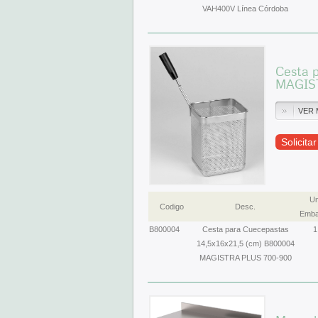
VAH400V Línea Córdoba
Cesta 
MAGIS
VER 
Solicita
Un
Codigo
Desc.
Emba
B800004
Cesta para Cuecepastas
1
14,5x16x21,5 (cm) B800004
MAGISTRA PLUS 700-900