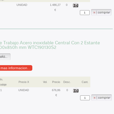
UNIDAD
1.486,27
0
€
 Trabajo Acero inoxidable Central Con 2 Estante
900x850h mm WTC190130S2
MÁS...
r mas informacion...
Un.
Precio X
Vol.
Precio
Desc.
Cant.
alaje
1
UNIDAD
676,86
0
€