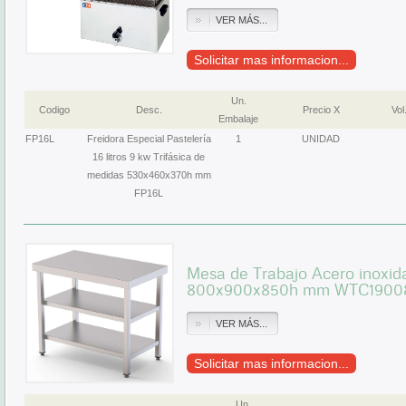
VER MÁS...
Solicitar mas informacion...
Un.
Codigo
Desc.
Precio X
Vol
Embalaje
FP16L
Freidora Especial Pastelería
1
UNIDAD
16 litros 9 kw Trifásica de
medidas 530x460x370h mm
FP16L
Mesa de Trabajo Acero inoxid
800x900x850h mm WTC1900
VER MÁS...
Solicitar mas informacion...
Un.