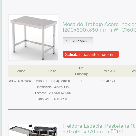
Mesa de Trabajo Acero inoxida
1200x600x850h mm WTC1601
VER MÁS...
Solicitar mas informacion...
Un.
Codigo
Desc.
Precio X
Vol
Embalaje
WTC160120S0
Mesa de Trabajo Acero
1
UNIDAD
inoxidable Central Sin
Estante 1200x600x850h
mm WTC160120S0
Freidora Especial Pastelería 16
530x460x370h mm FP16L