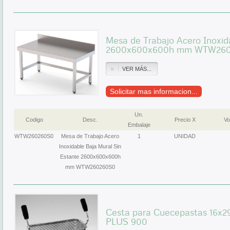
Mesa de Trabajo Acero Inoxid
2600x600x600h mm WTW26
VER MÁS...
Solicitar mas informacion...
Un.
Codigo
Desc.
Precio X
Vo
Embalaje
WTW260260S0
Mesa de Trabajo Acero
1
UNIDAD
Inoxidable Baja Mural Sin
Estante 2600x600x600h
mm WTW260260S0
Cesta para Cuecepastas 16x
PLUS 900