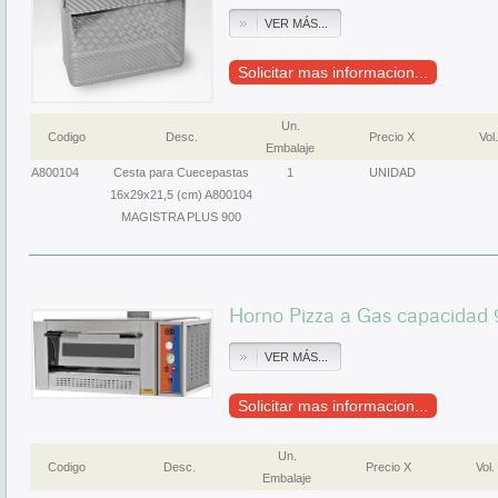
VER MÁS...
Solicitar mas informacion...
Un.
Codigo
Desc.
Precio X
Vol.
Embalaje
A800104
Cesta para Cuecepastas
1
UNIDAD
16x29x21,5 (cm) A800104
MAGISTRA PLUS 900
Horno Pizza a Gas capacidad
VER MÁS...
Solicitar mas informacion...
Un.
Codigo
Desc.
Precio X
Vol.
Embalaje