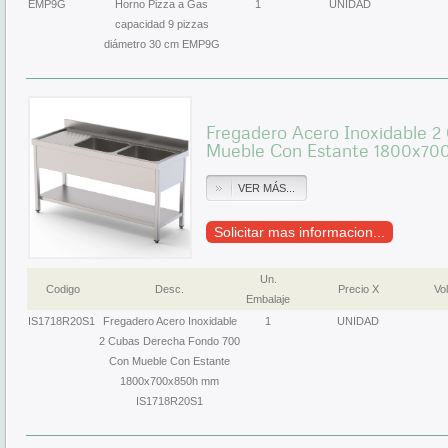
EMP9G
Horno Pizza a Gas
1
UNIDAD
capacidad 9 pizzas
diámetro 30 cm EMP9G
Fregadero Acero Inoxidable 
Mueble Con Estante 1800x70
VER MÁS...
Solicitar mas informacion...
Un.
Codigo
Desc.
Precio X
Vol
Embalaje
IS1718R20S1
Fregadero Acero Inoxidable
1
UNIDAD
2 Cubas Derecha Fondo 700
Con Mueble Con Estante
1800x700x850h mm
IS1718R20S1