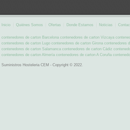
Inicio
Quiénes Somos
Ofertas
Donde Estamos
Noticias
Contac
contenedores de carton Barcelona
contenedores de carton Vizcaya
contened
contenedores de carton Lugo
contenedores de carton Girona
contenedores d
contenedores de carton Salamanca
contenedores de carton Cádiz
contenedo
contenedores de carton Almería
contenedores de carton A Coruña
contenedo
Suministros Hosteleria CEM - Copyright © 2022.