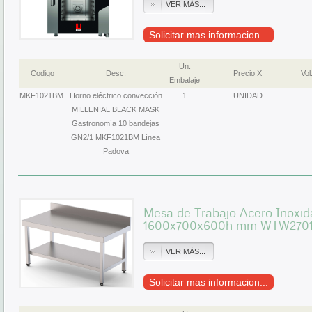
VER MÁS...
Solicitar mas informacion...
Un.
Codigo
Desc.
Precio X
Vol
Embalaje
MKF1021BM
Horno eléctrico convección
1
UNIDAD
MILLENIAL BLACK MASK
Gastronomía 10 bandejas
GN2/1 MKF1021BM Línea
Padova
Mesa de Trabajo Acero Inoxid
1600x700x600h mm WTW2701
VER MÁS...
Solicitar mas informacion...