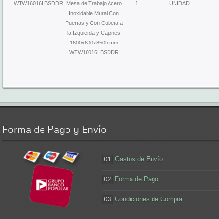
WTW16016LBSDDR
Mesa de Trabajo Acero
1
UNIDAD
Inoxidable Mural Con
Puertas y Con Cubeta a
la Izquierda y Cajones
1600x600x850h mm
WTW16016LBSDDR
Forma
de Pago y Envío
Gastos de Envío
01
Forma de Pago
02
Condiciones de Compra
03