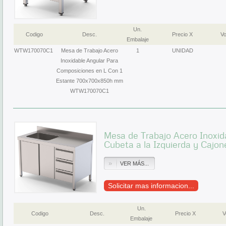
Un.
Codigo
Desc.
Precio X
Vo
Embalaje
WTW170070C1
Mesa de Trabajo Acero
1
UNIDAD
Inoxidable Angular Para
Composiciones en L Con 1
Estante 700x700x850h mm
WTW170070C1
Mesa de Trabajo Acero Inoxid
Cubeta a la Izquierda y Cajo
VER MÁS...
Solicitar mas informacion...
Un.
Codigo
Desc.
Precio X
V
Embalaje