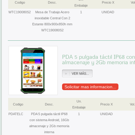
Codigo
Desc.
Precio X
Vol
Embalaje
WTC190080S2
Mesa de Trabajo Acero
1
UNIDAD
inoxidable Central Con 2
Estante 800x900x850h mm
WTC190080S2
PDA 5 pulgada táctil IP68 con
almacenaje y 2Gb memoria in
VER MÁS...
Solicitar mas informacion...
Un.
Codigo
Desc.
Precio X
Vol.
Embalaje
PDATELC
PDA 5 pulgada táctil IP68
1
UNIDAD
con sistema Android, 16Gb
almacenaje y 2Gb memoria
interna