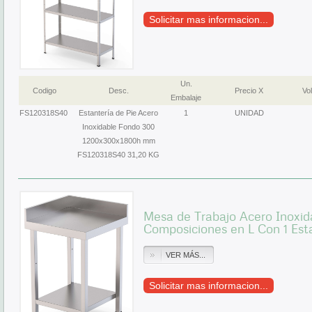
Solicitar mas informacion...
Un.
Codigo
Desc.
Precio X
Vol
Embalaje
FS120318S40
Estantería de Pie Acero
1
UNIDAD
Inoxidable Fondo 300
1200x300x1800h mm
FS120318S40 31,20 KG
Mesa de Trabajo Acero Inoxid
Composiciones en L Con 1 E
VER MÁS...
Solicitar mas informacion...