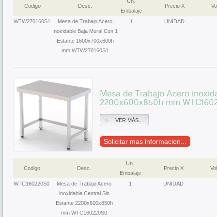
Un.
Codigo
Desc.
Precio X
Vo
Embalaje
WTW270160S1
Mesa de Trabajo Acero
1
UNIDAD
Inoxidable Baja Mural Con 1
Estante 1600x700x600h
mm WTW270160S1
Mesa de Trabajo Acero inoxida
2200x600x850h mm WTC160
VER MÁS...
Solicitar mas informacion...
Un.
Codigo
Desc.
Precio X
Vol
Embalaje
WTC160220S0
Mesa de Trabajo Acero
1
UNIDAD
inoxidable Central Sin
Estante 2200x600x850h
mm WTC160220S0