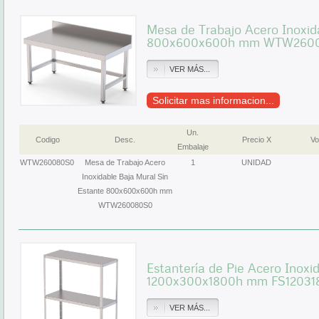
Mesa de Trabajo Acero Inoxid
800x600x600h mm WTW260
VER MÁS...
Solicitar mas informacion...
Un.
Codigo
Desc.
Precio X
Vo
Embalaje
WTW260080S0
Mesa de Trabajo Acero
1
UNIDAD
Inoxidable Baja Mural Sin
Estante 800x600x600h mm
WTW260080S0
Estantería de Pie Acero Inox
1200x300x1800h mm FS120318
VER MÁS...