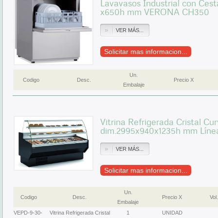
Lavavasos Industrial con Ces
x650h mm VERONA CH350
VER MÁS...
Solicitar mas informacion...
Un.
Codigo
Desc.
Precio X
Embalaje
Vitrina Refrigerada Cristal Cu
dim.2995x940x1235h mm Líne
VER MÁS...
Solicitar mas informacion...
Un.
Codigo
Desc.
Precio X
Vol.
Embalaje
VEPD-9-30-
Vitrina Refrigerada Cristal
1
UNIDAD