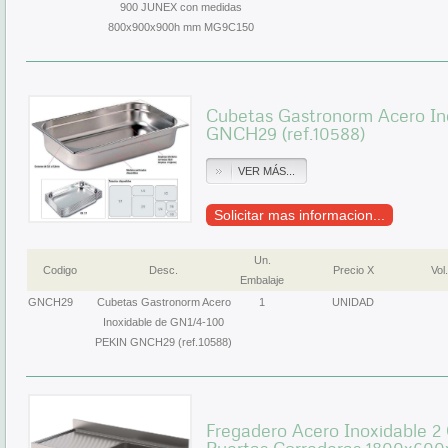
900 JUNEX con medidas
800x900x900h mm MG9C150
Cubetas Gastronorm Acero In
GNCH29 (ref.10588)
VER MÁS...
Solicitar mas informacion...
Un.
Codigo
Desc.
Precio X
Vol.
Embalaje
GNCH29
Cubetas Gastronorm Acero
1
UNIDAD
Inoxidable de GN1/4-100
PEKIN GNCH29 (ref.10588)
Fregadero Acero Inoxidable 2