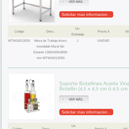
VER MÁS...
Solicitar mas informacion...
Un.
Codigo
Desc.
Precio X
Vol
Embalaje
WTW160130S0
Mesa de Trabajo Acero
1
UNIDAD
inoxidable Mural Sin
Estante 1300x600x850h
mm WTW160130S0
Soporte Botellines Aceite Vina
Botellin (4,5 x 4,5 cm ó 4,5 cm
VER MÁS...
Solicitar mas informacion...
Un.
Codigo
Desc.
Precio X
Vol.