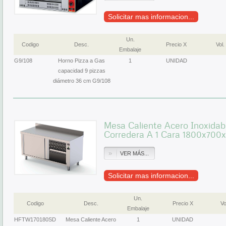
Solicitar mas informacion...
Un.
Codigo
Desc.
Precio X
Vol.
Embalaje
G9/108
Horno Pizza a Gas
1
UNIDAD
capacidad 9 pizzas
diámetro 36 cm G9/108
Mesa Caliente Acero Inoxidab
Corredera A 1 Cara 1800x70
VER MÁS...
Solicitar mas informacion...
Un.
Codigo
Desc.
Precio X
Vo
Embalaje
HFTW170180SD
Mesa Caliente Acero
1
UNIDAD