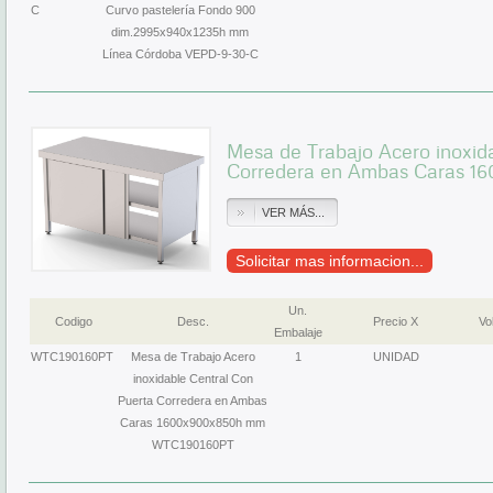
C
Curvo pastelería Fondo 900
dim.2995x940x1235h mm
Línea Córdoba VEPD-9-30-C
Mesa de Trabajo Acero inoxid
Corredera en Ambas Caras 
VER MÁS...
Solicitar mas informacion...
Un.
Codigo
Desc.
Precio X
Vol
Embalaje
WTC190160PT
Mesa de Trabajo Acero
1
UNIDAD
inoxidable Central Con
Puerta Corredera en Ambas
Caras 1600x900x850h mm
WTC190160PT