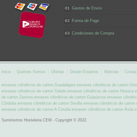
Gastos de Envío
01
Forma de Pago
02
Condiciones de Compra
03
Inicio
Quiénes Somos
Ofertas
Donde Estamos
Noticias
Contac
envases cilindricos de carton Guadalajara
envases cilindricos de carton Gir
envases cilindricos de carton Toledo
envases cilindricos de carton Huesca
e
de carton Zamora
envases cilindricos de carton Guipúzcoa
envases cilindri
Córdoba
envases cilindricos de carton Sevilla
envases cilindricos de carton 
envases cilindricos de carton A Coruña
envases cilindricos de carton Ávila
e
Suministros Hosteleria CEM - Copyright © 2022.