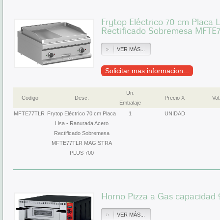
Frytop Eléctrico 70 cm Placa 
Rectificado Sobremesa MFT
VER MÁS...
Solicitar mas informacion...
Un.
Codigo
Desc.
Precio X
Vol
Embalaje
MFTE77TLR
Frytop Eléctrico 70 cm Placa
1
UNIDAD
Lisa - Ranurada Acero
Rectificado Sobremesa
MFTE77TLR MAGISTRA
PLUS 700
Horno Pizza a Gas capacidad 
VER MÁS...