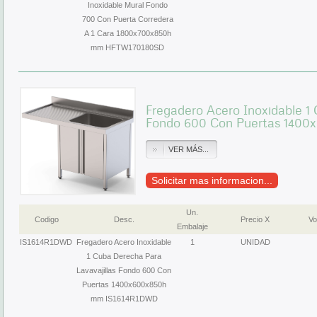
Inoxidable Mural Fondo
700 Con Puerta Corredera
A 1 Cara 1800x700x850h
mm HFTW170180SD
Fregadero Acero Inoxidable 1 
Fondo 600 Con Puertas 1400
VER MÁS...
Solicitar mas informacion...
Un.
Codigo
Desc.
Precio X
Vo
Embalaje
IS1614R1DWD
Fregadero Acero Inoxidable
1
UNIDAD
1 Cuba Derecha Para
Lavavajillas Fondo 600 Con
Puertas 1400x600x850h
mm IS1614R1DWD