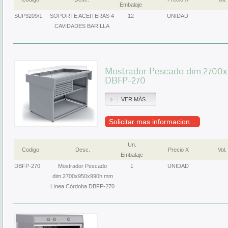
Embalaje
SUP3209/1
SOPORTE ACEITERAS 4
12
UNIDAD
CAVIDADES BARILLA
Mostrador Pescado dim.2700
DBFP-270
VER MÁS...
Solicitar mas informacion...
Un.
Codigo
Desc.
Precio X
Vol.
Embalaje
DBFP-270
Mostrador Pescado
1
UNIDAD
dim.2700x950x990h mm
Línea Córdoba DBFP-270