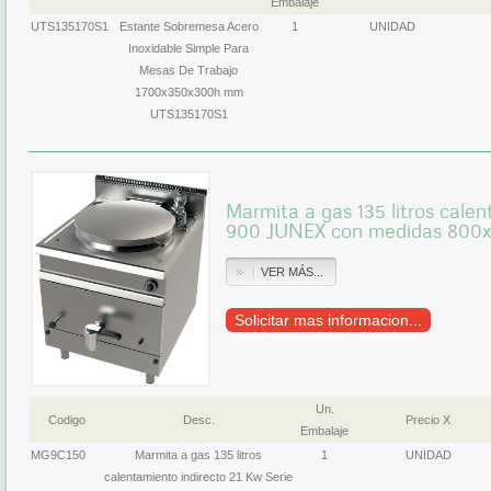
Embalaje
UTS135170S1
Estante Sobremesa Acero
1
UNIDAD
Inoxidable Simple Para
Mesas De Trabajo
1700x350x300h mm
UTS135170S1
Marmita a gas 135 litros calen
900 JUNEX con medidas 80
VER MÁS...
Solicitar mas informacion...
Un.
Codigo
Desc.
Precio X
Embalaje
MG9C150
Marmita a gas 135 litros
1
UNIDAD
calentamiento indirecto 21 Kw Serie