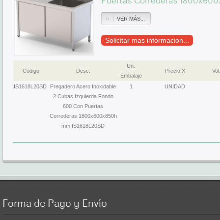
Puertas Correderas 1800x60
VER MÁS...
Solicitar mas informacion...
Un.
Codigo
Desc.
Precio X
Vol
Embalaje
IS1618L20SD
Fregadero Acero Inoxidable
1
UNIDAD
2 Cubas Izquierda Fondo
600 Con Puertas
Correderas 1800x600x850h
mm IS1618L20SD
Forma
de Pago y Envío