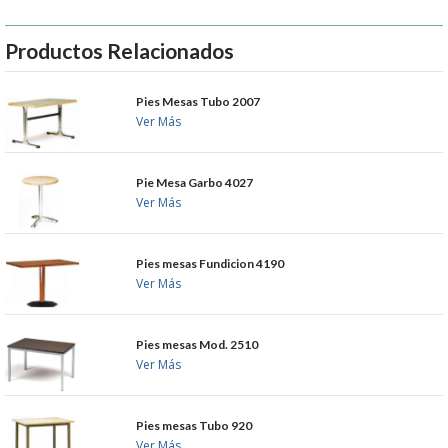
MUEBLES
Productos Relacionados
MUEBLES INOX. COCINA
Pies Mesas Tubo 2007
Ver Más
PAPEL Y PRODUCTOS UNIUSO
VAJILLA
Pie Mesa Garbo 4027
Ver Más
CUCHILLOS DE COCINA
Pies mesas Fundicion 4190
Ver Más
OUTLET
GASTOS DE ENVIO
Pies mesas Mod. 2510
Ver Más
FORMA DE PAGO
Pies mesas Tubo 920
CONDICIONES DE COMPRA
Ver Más