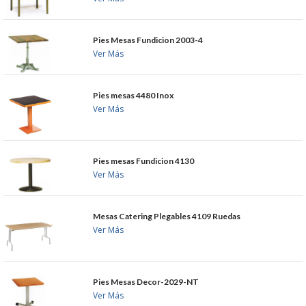
GARANTIAS Y
Pies Mesas Fundicion 2003-4
Ver Más
DEVOLUCIONES
Pies mesas 4480 Inox
AVISO LEGAL
Ver Más
POL�TICA DE PRIVACIDAD
Pies mesas Fundicion 4130
CONDICIONES DE USO
Ver Más
NOTICIAS
Mesas Catering Plegables 4109 Ruedas
Ver Más
BLOG
CERRAR
Pies Mesas Decor-2029-NT
Ver Más