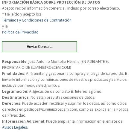
INFORMACIÓN BÁSICA SOBRE PROTECCIÓN DE DATOS
PERSONAL
Acepto recibir información comercial, incluso por correo electrónico.
* He leído y acepto los
Términos y Condiciones de Contratación
LIMPIEZA
y la
Política de Privacidad
MAQUINARIA CALIENTE
MAQUINARIA DE
Responsable
: Jose Antonio Montolio Herena (EN ADELANTE EL
ELABORACI�N
PROPIETARIO DE SUMINISTROSCEM.COM)
Finalidades
: A. Tramitar y gestionar la compra y entrega de su pedido. B.
Enviarle información y comunicaciones de nuestros productos y servicios,
MAQUINARIA FRIA
inclusive por medios electrónicos.
Legitimación
: A. Ejecución de contrato B. Interés legítimo.
MAQUINARIA DE LIMPIEZA
Destinatarios
: No están previstas cesiones de datos.
Derechos
: Puede acceder, rectificar y suprimir los datos, así como otros
derechos en pedidos@suministroscem.com, como se explica en la Política
MENAJE DE COCINA
de Privacidad.
Información Adicional
: Puede ampliar la información en el enlace de
Avisos Legales.
MAQUINARIA OTROS