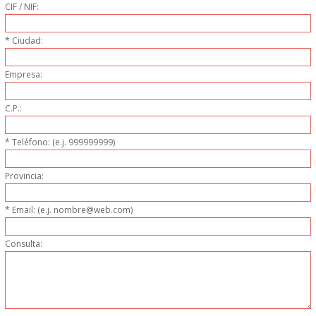
DONDE ESTAMOS
CIF / NIF:
* Ciudad:
PRODUCTOS EN OFERTAS
Empresa:
ALMACEN Y TRANSPORTE
C.P.:
COMPLEMENTOS DE BA�O
* Teléfono: (e.j. 999999999)
COMPLEMENTOS DE MESA
Provincia:
CRISTALERIA
* Email: (e.j. nombre@web.com)
CUBIERTOS
Consulta:
ELECTRODOM�STICOS
HIGIENE Y PROTECCION