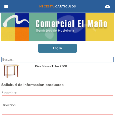
MEN� PRINCIPAL
MI CESTA:
0 ARTÍCULOS
INICIO
Log In
QUIENES SOMOS
CATALOGOS
Pies Mesas Tubo 2500
REFORMAS Y PROYECTOS
Solicitud de informacion productos
REGISTRARSE
* Nombre:
SERVICIO TECNICO
Dirección: