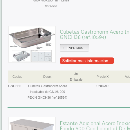
800x700x250h mm Línea
Varsovia
Cubetas Gastronorm Acero In
GNCH36 (ref.10594)
VER MÁS...
Solicitar mas informacion...
Un.
Codigo
Desc.
Precio X
Vol.
Embalaje
GNCH36
Cubetas Gastronorm Acero
1
UNIDAD
Inoxidable de GN1/6-200
PEKIN GNCH36 (ref.10594)
Estante Adicional Acero Inox
Fondo 600 Con Longitud De