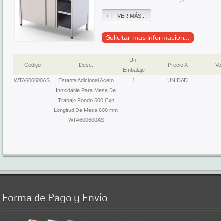
VER MÁS...
Solicitar mas informacion...
Un.
Codigo
Desc.
Precio X
Vo
Embalaje
WTA600600AS
Estante Adicional Acero
1
UNIDAD
Inoxidable Para Mesa De
Trabajo Fondo 600 Con
Longitud De Mesa 600 mm
WTA600600AS
Forma
de Pago y Envío