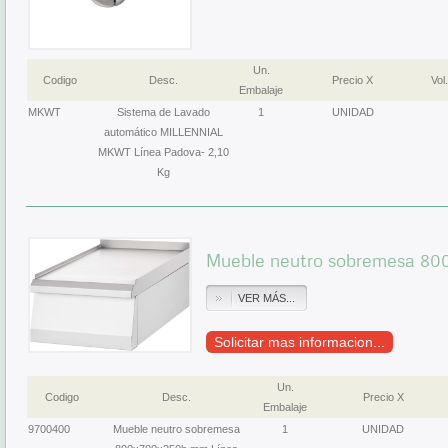
Un.
Codigo
Desc.
Precio X
Vol.
Embalaje
MKWT
Sistema de Lavado
1
UNIDAD
automático MILLENNIAL
MKWT Línea Padova- 2,10
Kg
Mueble neutro sobremesa 80
VER MÁS...
Solicitar mas informacion...
Un.
Codigo
Desc.
Precio X
Embalaje
9700400
Mueble neutro sobremesa
1
UNIDAD