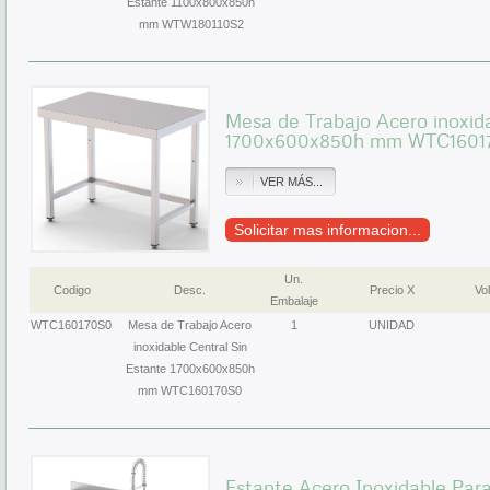
Estante 1100x800x850h
mm WTW180110S2
Mesa de Trabajo Acero inoxida
1700x600x850h mm WTC1601
VER MÁS...
Solicitar mas informacion...
Un.
Codigo
Desc.
Precio X
Vol
Embalaje
WTC160170S0
Mesa de Trabajo Acero
1
UNIDAD
inoxidable Central Sin
Estante 1700x600x850h
mm WTC160170S0
Estante Acero Inoxidable Par