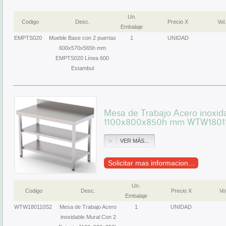
Un.
Codigo
Desc.
Precio X
Vol.
Embalaje
EMPTS020
Mueble Base con 2 puertas
1
UNIDAD
600x570x565h mm
EMPTS020 Línea 600
Estambul
Mesa de Trabajo Acero inoxid
1100x800x850h mm WTW1801
VER MÁS...
Solicitar mas informacion...
Un.
Codigo
Desc.
Precio X
Vol
Embalaje
WTW180110S2
Mesa de Trabajo Acero
1
UNIDAD
inoxidable Mural Con 2