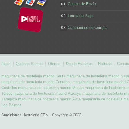
Gastos de Envío
01
Forma de Pago
02
Condiciones de Compra
03
Inicio
Quiénes Somos
Ofertas
Donde Estamos
Noticias
Contac
maquinaria de hosteleria madrid Ceuta
maquinaria de hosteleria madrid Sal
maquinaria de hosteleria madrid Cantabria
maquinaria de hosteleria madrid 
Castellón
maquinaria de hosteleria madrid Murcia
maquinaria de hosteleria 
Toledo
maquinaria de hosteleria madrid Vizcaya
maquinaria de hosteleria ma
Zaragoza
maquinaria de hosteleria madrid Ávila
maquinaria de hosteleria ma
Las Palmas
Suministros Hosteleria CEM - Copyright © 2022.