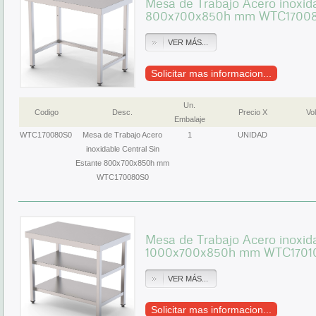
Mesa de Trabajo Acero inoxida
800x700x850h mm WTC1700
VER MÁS...
Solicitar mas informacion...
Un.
Codigo
Desc.
Precio X
Vol
Embalaje
WTC170080S0
Mesa de Trabajo Acero
1
UNIDAD
inoxidable Central Sin
Estante 800x700x850h mm
WTC170080S0
Mesa de Trabajo Acero inoxid
1000x700x850h mm WTC1701
VER MÁS...
Solicitar mas informacion...