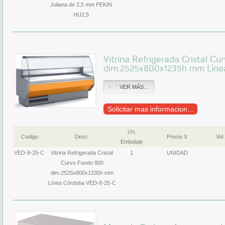
Juliana de 2,5 mm PEKIN
HU2,5
Vitrina Refrigerada Cristal C
dim.2525x800x1235h mm Líne
VER MÁS...
Solicitar mas informacion...
Un.
Codigo
Desc.
Precio X
Vol.
Embalaje
VED-8-25-C
Vitrina Refrigerada Cristal
1
UNIDAD
Curvo Fondo 800
dim.2525x800x1235h mm
Línea Córdoba VED-8-25-C