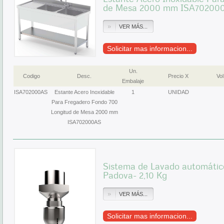
de Mesa 2000 mm ISA70200
VER MÁS...
Solicitar mas informacion...
Un.
Codigo
Desc.
Precio X
Vol
Embalaje
ISA702000AS
Estante Acero Inoxidable
1
UNIDAD
Para Fregadero Fondo 700
Longitud de Mesa 2000 mm
ISA702000AS
Sistema de Lavado automáti
Padova- 2,10 Kg
VER MÁS...
Solicitar mas informacion...