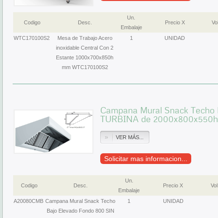
Un.
Codigo
Desc.
Precio X
Vol
Embalaje
WTC170100S2
Mesa de Trabajo Acero
1
UNIDAD
inoxidable Central Con 2
Estante 1000x700x850h
mm WTC170100S2
Campana Mural Snack Techo 
TURBINA de 2000x800x550
VER MÁS...
Solicitar mas informacion...
Un.
Codigo
Desc.
Precio X
Vol
Embalaje
A20080CMB
Campana Mural Snack Techo
1
UNIDAD
Bajo Elevado Fondo 800 SIN