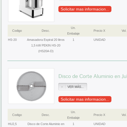
Solicitar mas informacion...
Un.
Codigo
Desc.
Precio X
Vol.
Embalaje
HS-20
Amasadora Espiral 20 litros
1
UNIDAD
1,5 kW PEKIN HS-20
(HS20A-D)
Disco de Corte Aluminio en J
VER MÁS...
Solicitar mas informacion...
Un.
Codigo
Desc.
Precio X
Vol.
Embalaje
HU2,5
Disco de Corte Aluminio en
1
UNIDAD