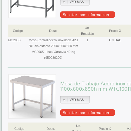
VER MÁS...
Solicitar mas informacion...
Un.
Codigo
Desc.
Precio X
Embalaje
MC206S
Mesa Central acero inoxidable AISI
1
UNIDAD
201 sin estante 2000x600x850 mm
MC206S Línea Varsovia-42 Kg
(950086200)
Mesa de Trabajo Acero inoxida
1100x600x850h mm WTC1601
VER MÁS...
Solicitar mas informacion...
Un.
Codigo
Desc.
Precio X
Vol