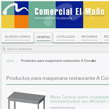
QUIÉNES SOMOS
CATÁLOGOS
REFORMAS
RE
OFERTAS
Inicio
Productos para maquinaria restaurante A Coru�a
Productos para maquinaria restaurante A C
Mesa Central acero inoxidable
2000x600x850 mm MC206S Lín