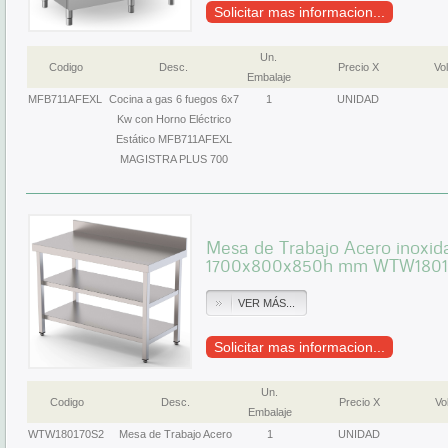
Solicitar mas informacion...
Un.
Codigo
Desc.
Precio X
Vol
Embalaje
MFB711AFEXL
Cocina a gas 6 fuegos 6x7
1
UNIDAD
Kw con Horno Eléctrico
Estático MFB711AFEXL
MAGISTRA PLUS 700
Mesa de Trabajo Acero inoxid
1700x800x850h mm WTW1801
VER MÁS...
Solicitar mas informacion...
Un.
Codigo
Desc.
Precio X
Vol
Embalaje
WTW180170S2
Mesa de Trabajo Acero
1
UNIDAD