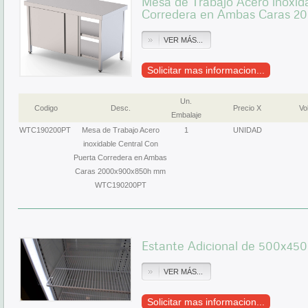
Mesa de Trabajo Acero inoxid
Corredera en Ambas Caras 
VER MÁS...
Solicitar mas informacion...
Un.
Codigo
Desc.
Precio X
Vol
Embalaje
WTC190200PT
Mesa de Trabajo Acero
1
UNIDAD
inoxidable Central Con
Puerta Corredera en Ambas
Caras 2000x900x850h mm
WTC190200PT
Estante Adicional de 500x4
VER MÁS...
Solicitar mas informacion...