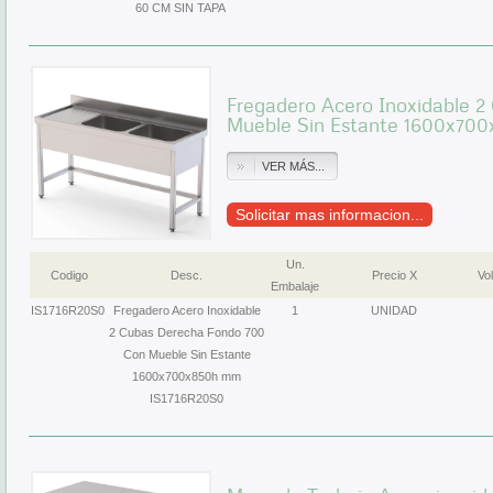
60 CM SIN TAPA
Fregadero Acero Inoxidable 
Mueble Sin Estante 1600x70
VER MÁS...
Solicitar mas informacion...
Un.
Codigo
Desc.
Precio X
Vol
Embalaje
IS1716R20S0
Fregadero Acero Inoxidable
1
UNIDAD
2 Cubas Derecha Fondo 700
Con Mueble Sin Estante
1600x700x850h mm
IS1716R20S0