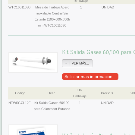
Embalaje
WTC160110S0
Mesa de Trabajo Acero
1
UNIDAD
inoxidable Central Sin
Estante 1100x600x850h
mm WTC160110S0
Kit Salida Gases 60/100 para
VER MÁS...
Solicitar mas informacion...
Un.
Codigo
Desc.
Precio X
Vol
Embalaje
HTWSGCL12F
Kit Salida Gases 60/100
1
UNIDAD
para Calentador Estanco