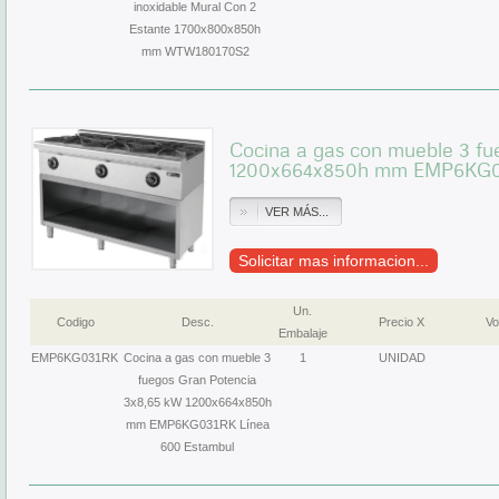
inoxidable Mural Con 2
Estante 1700x800x850h
mm WTW180170S2
Cocina a gas con mueble 3 fu
1200x664x850h mm EMP6KG03
VER MÁS...
Solicitar mas informacion...
Un.
Codigo
Desc.
Precio X
Vo
Embalaje
EMP6KG031RK
Cocina a gas con mueble 3
1
UNIDAD
fuegos Gran Potencia
3x8,65 kW 1200x664x850h
mm EMP6KG031RK Línea
600 Estambul