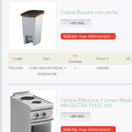
Cubos Basura con pedal
VER MÁS...
Solicitar mas informacion...
Un.
Codigo
Desc.
Precio X
Vol.
Embalaje
TRI23300
CUBO BASURA PEDAL Y
1
UNIDAD
RUEDAS 60L
Cocina Eléctrica 2 zonas Re
MAGISTRA PLUS 700
VER MÁS...
Solicitar mas informacion...