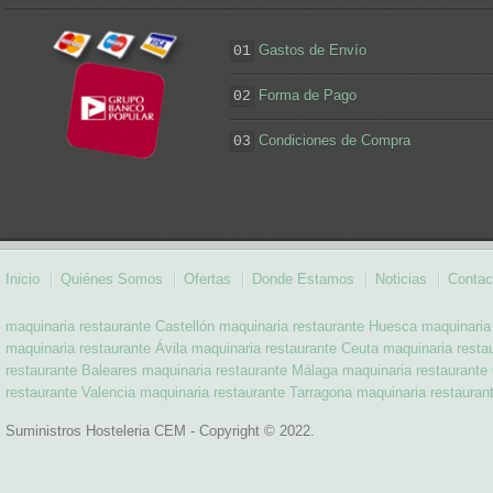
Gastos de Envío
01
Forma de Pago
02
Condiciones de Compra
03
Inicio
Quiénes Somos
Ofertas
Donde Estamos
Noticias
Contac
maquinaria restaurante Castellón
maquinaria restaurante Huesca
maquinaria
maquinaria restaurante Ávila
maquinaria restaurante Ceuta
maquinaria resta
restaurante Baleares
maquinaria restaurante Málaga
maquinaria restaurante
restaurante Valencia
maquinaria restaurante Tarragona
maquinaria restauran
Suministros Hosteleria CEM - Copyright © 2022.