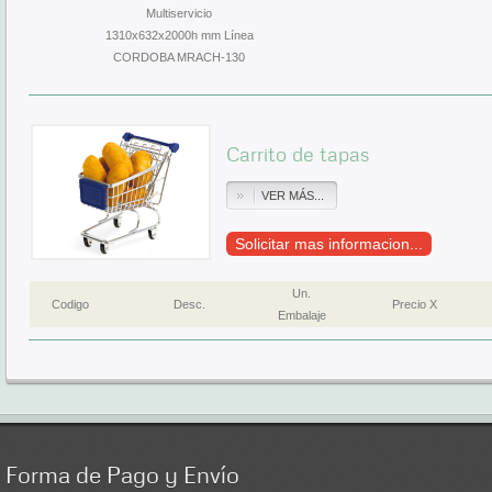
Multiservicio
1310x632x2000h mm Línea
CORDOBA MRACH-130
Carrito de tapas
VER MÁS...
Solicitar mas informacion...
Un.
Codigo
Desc.
Precio X
Embalaje
Forma
de Pago y Envío