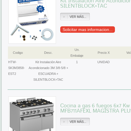
Kit Instalación Aire Acondic
SILENTBLOCK+TAC
VER MÁS...
Solicitar mas informacion...
Un.
Codigo
Desc.
Precio X
Vol
Embalaje
HTW-
Kit Instalación Aire
1
UNIDAD
SK3M3858-
Acondicionado 3M 3/8-5/8 +
EST2
ESCUADRA +
SILENTBLOCK+TAC
Cocina a gas 6 fuegos 6x7 Kw 
MFB711AFEXL MAGISTRA PLU
VER MÁS...