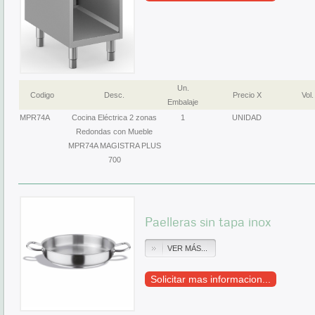
Un.
Codigo
Desc.
Precio X
Vol.
Embalaje
MPR74A
Cocina Eléctrica 2 zonas
1
UNIDAD
Redondas con Mueble
MPR74A MAGISTRA PLUS
700
Paelleras sin tapa inox
VER MÁS...
Solicitar mas informacion...