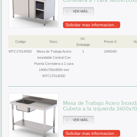
VER MÁS...
Solicitar mas informacion...
Un.
Codigo
Desc.
Precio X
Vo
Embalaje
WTC170140SD
Mesa de Trabajo Acero
1
UNIDAD
inoxidable Central Con
Puerta Corredera a 1 cara
1400x700x850h mm
WTC170140SD
Mesa de Trabajo Acero Inoxid
Cubeta a la izquierda 2400
VER MÁS...
Solicitar mas informacion...