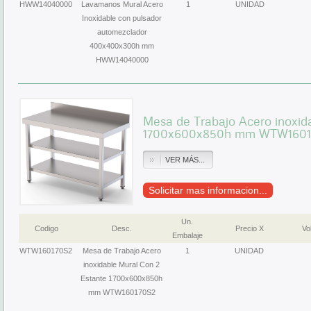
HWW14040000
Lavamanos Mural Acero
1
UNIDAD
Inoxidable con pulsador
automezclador
400x400x300h mm
HWW14040000
Mesa de Trabajo Acero inoxid
1700x600x850h mm WTW1601
VER MÁS...
Solicitar mas informacion...
Un.
Codigo
Desc.
Precio X
Vol
Embalaje
WTW160170S2
Mesa de Trabajo Acero
1
UNIDAD
inoxidable Mural Con 2
Estante 1700x600x850h
mm WTW160170S2