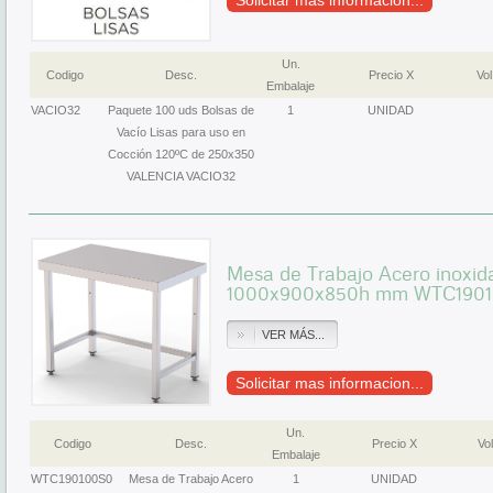
Solicitar mas informacion...
Un.
Codigo
Desc.
Precio X
Vol
Embalaje
VACIO32
Paquete 100 uds Bolsas de
1
UNIDAD
Vacío Lisas para uso en
Cocción 120ºC de 250x350
VALENCIA VACIO32
Mesa de Trabajo Acero inoxida
1000x900x850h mm WTC190
VER MÁS...
Solicitar mas informacion...
Un.
Codigo
Desc.
Precio X
Vol
Embalaje
WTC190100S0
Mesa de Trabajo Acero
1
UNIDAD