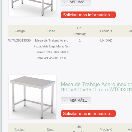
VER MÁS...
Solicitar mas informacion...
Un.
Codigo
Desc.
Precio X
Vo
Embalaje
WTW260130S0
Mesa de Trabajo Acero
1
UNIDAD
Inoxidable Baja Mural Sin
Estante 1300x600x600h
mm WTW260130S0
Mesa de Trabajo Acero inoxida
1100x800x850h mm WTC1801
VER MÁS...
Solicitar mas informacion...
Un.
Codigo
Desc.
Precio X
Vol