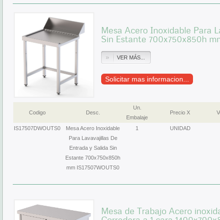
Mesa Acero Inoxidable Para La
Sin Estante 700x750x850h 
VER MÁS...
Solicitar mas informacion...
Un.
Codigo
Desc.
Precio X
V
Embalaje
IS17507DWOUTS0
Mesa Acero Inoxidable
1
UNIDAD
Para Lavavajillas De
Entrada y Salida Sin
Estante 700x750x850h
mm IS17507WOUTS0
Mesa de Trabajo Acero inoxid
Corredera a 1 cara 1400x70