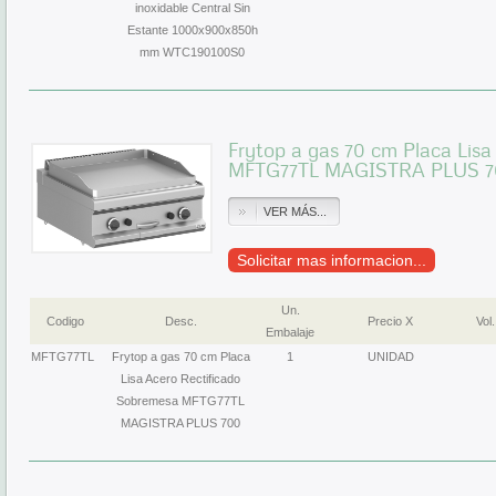
inoxidable Central Sin
Estante 1000x900x850h
mm WTC190100S0
Frytop a gas 70 cm Placa Lis
MFTG77TL MAGISTRA PLUS 7
VER MÁS...
Solicitar mas informacion...
Un.
Codigo
Desc.
Precio X
Vol.
Embalaje
MFTG77TL
Frytop a gas 70 cm Placa
1
UNIDAD
Lisa Acero Rectificado
Sobremesa MFTG77TL
MAGISTRA PLUS 700