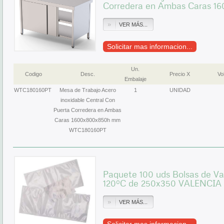
Corredera en Ambas Caras 
VER MÁS...
Solicitar mas informacion...
Un.
Codigo
Desc.
Precio X
Vol
Embalaje
WTC180160PT
Mesa de Trabajo Acero
1
UNIDAD
inoxidable Central Con
Puerta Corredera en Ambas
Caras 1600x800x850h mm
WTC180160PT
Paquete 100 uds Bolsas de Va
120ºC de 250x350 VALENCIA
VER MÁS...