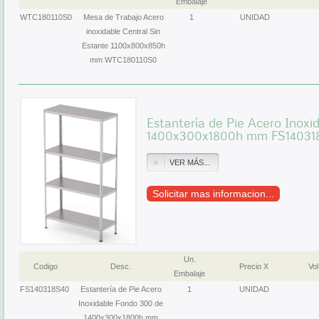
Embalaje
WTC180110S0
Mesa de Trabajo Acero
1
UNIDAD
inoxidable Central Sin
Estante 1100x800x850h
mm WTC180110S0
Estantería de Pie Acero Inox
1400x300x1800h mm FS14031
VER MÁS...
Solicitar mas informacion...
Un.
Codigo
Desc.
Precio X
Vol
Embalaje
FS140318S40
Estantería de Pie Acero
1
UNIDAD
Inoxidable Fondo 300 de
1400x300x1800h mm