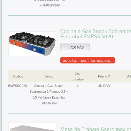
FS140318S40
Cocina a Gas Snack Sobremesa
Estambul EMPSKG020
VER MÁS...
Solicitar mas informacion...
Un.
Codigo
Desc.
Precio X
Vol
Embalaje
EMPSKG020
Cocina a Gas Snack
1
UNIDAD
Sobremesa 2 Fuegos 3,5 +
3,5 kW Línea Estambul
EMPSKG020
Mesa de Trabajo Acero inoxid