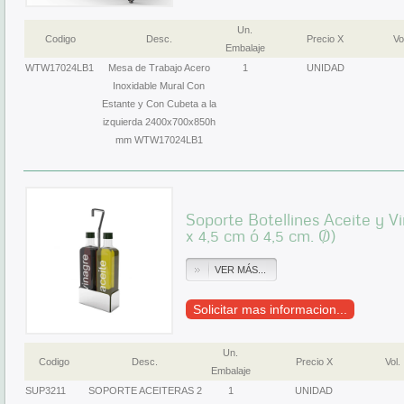
Un.
Codigo
Desc.
Precio X
Vo
Embalaje
WTW17024LB1
Mesa de Trabajo Acero
1
UNIDAD
Inoxidable Mural Con
Estante y Con Cubeta a la
izquierda 2400x700x850h
mm WTW17024LB1
Soporte Botellines Aceite y Vin
x 4,5 cm ó 4,5 cm. Ø)
VER MÁS...
Solicitar mas informacion...
Un.
Codigo
Desc.
Precio X
Vol.
Embalaje
SUP3211
SOPORTE ACEITERAS 2
1
UNIDAD