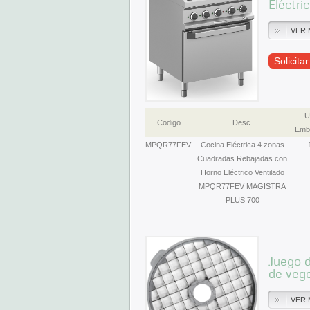
Eléctr
VER 
Solicita
U
Codigo
Desc.
Emba
MPQR77FEV
Cocina Eléctrica 4 zonas
Cuadradas Rebajadas con
Horno Eléctrico Ventilado
MPQR77FEV MAGISTRA
PLUS 700
Juego 
de veg
VER 