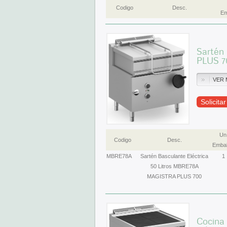
Codigo
Desc.
Em
Sartén
PLUS 7
VER 
Solicita
Un
Codigo
Desc.
Embal
MBRE78A
Sartén Basculante Eléctrica
1
50 Litros MBRE78A
MAGISTRA PLUS 700
Cocina 