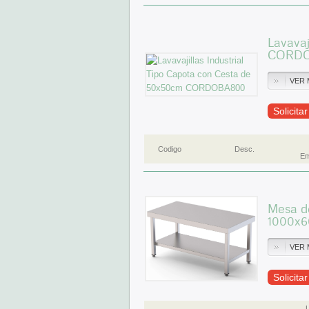
Lavavaj
CORD
VER 
Solicita
Codigo
Desc.
Em
Mesa de
1000x
VER 
Solicita