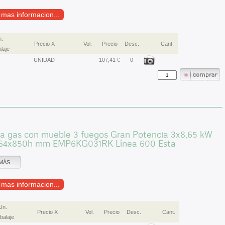
r mas informacion...
.
Precio X
Vol.
Precio
Desc.
Cant.
laje
UNIDAD
107,41 €
0
 a gas con mueble 3 fuegos Gran Potencia 3x8,65 kW
64x850h mm EMP6KG031RK Línea 600 Esta
MÁS...
r mas informacion...
Un.
Precio X
Vol.
Precio
Desc.
Cant.
alaje