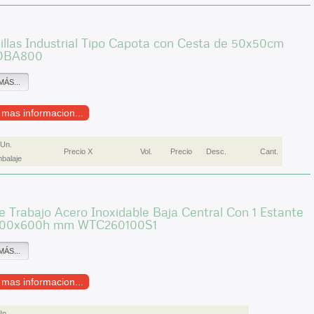
illas Industrial Tipo Capota con Cesta de 50x50cm
OBA800
MÁS...
r mas informacion...
Un.
Precio X
Vol.
Precio
Desc.
Cant.
balaje
 Trabajo Acero Inoxidable Baja Central Con 1 Estante
600x600h mm WTC260100S1
MÁS...
r mas informacion...
Un.