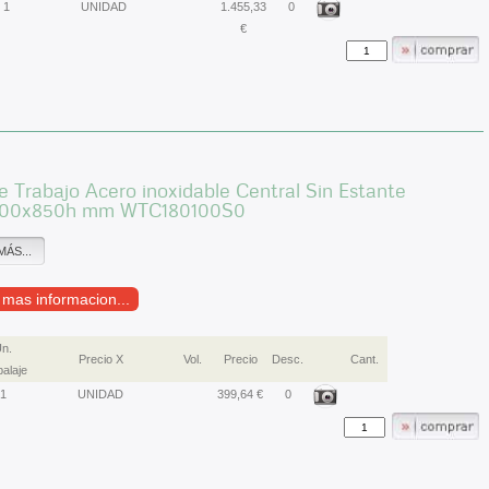
1
UNIDAD
1.455,33
0
€
 Trabajo Acero inoxidable Central Sin Estante
800x850h mm WTC180100S0
MÁS...
r mas informacion...
n.
Precio X
Vol.
Precio
Desc.
Cant.
alaje
1
UNIDAD
399,64 €
0