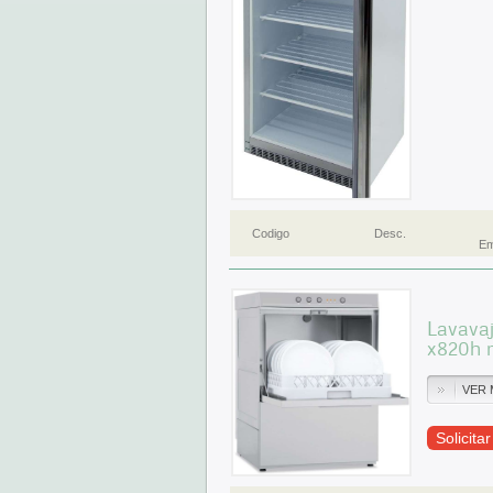
Codigo
Desc.
Em
Lavavaj
x820h
VER 
Solicita