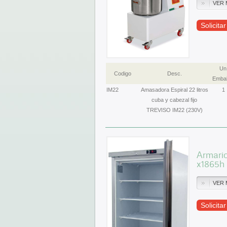
VER 
Solicita
Un
Codigo
Desc.
Embal
IM22
Amasadora Espiral 22 litros
1
cuba y cabezal fijo
TREVISO IM22 (230V)
Armario
x1865
VER 
Solicita