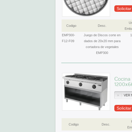
Solicita
Un
Codigo
Desc.
Emba
EMP300-
Juego de Discos corte en
1
F12-F09
dados de 20x20 mm para
cortadora de vegetales
EMP300
Cocina
1200x6
VER 
Solicita
Codigo
Desc.
Emb