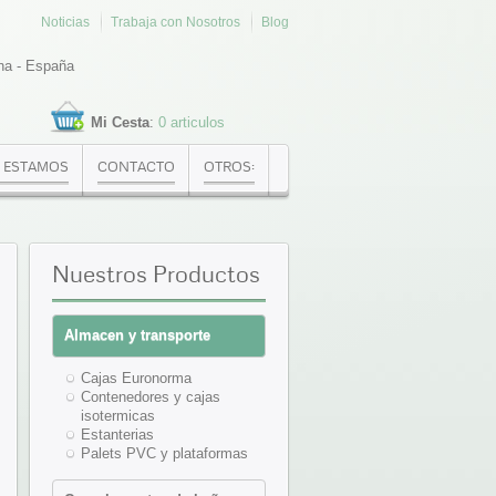
Noticias
Trabaja con Nosotros
Blog
na - España
Mi Cesta
:
0 articulos
 ESTAMOS
CONTACTO
OTROS:
Nuestros
Productos
Almacen y transporte
Cajas Euronorma
Contenedores y cajas
isotermicas
Estanterias
Palets PVC y plataformas