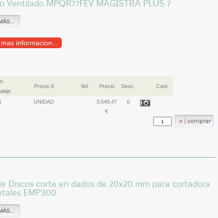
ico Ventilado MPQR77FEV MAGISTRA PLUS 7
MÁS...
r mas informacion...
n.
Precio X
Vol.
Precio
Desc.
Cant.
laje
1
UNIDAD
3.548,47
0
€
de Discos corte en dados de 20x20 mm para cortadora
etales EMP300
MÁS...