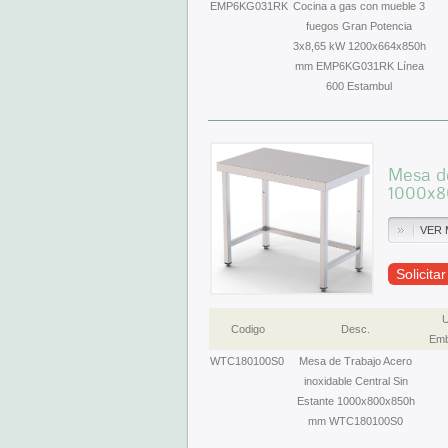
EMP6KG031RK
Cocina a gas con mueble 3
fuegos Gran Potencia
3x8,65 kW 1200x664x850h
mm EMP6KG031RK Línea
600 Estambul
Mesa de
1000x
VER 
Solicita
U
Codigo
Desc.
Emb
WTC180100S0
Mesa de Trabajo Acero
inoxidable Central Sin
Estante 1000x800x850h
mm WTC180100S0