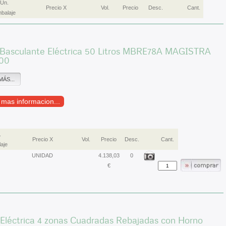
Un.
Precio X
Vol.
Precio
Desc.
Cant.
balaje
 Basculante Eléctrica 50 Litros MBRE78A MAGISTRA
00
MÁS...
r mas informacion...
.
Precio X
Vol.
Precio
Desc.
Cant.
aje
UNIDAD
4.138,03
0
€
Eléctrica 4 zonas Cuadradas Rebajadas con Horno