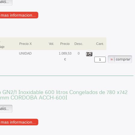
MÁS...
r mas informacion...
.
Precio X
Vol.
Precio
Desc.
Cant.
aje
UNIDAD
1.089,53
0
€
 GN2/1 Inoxidable 600 litros Congelados de 780 x742
h mm CORDOBA ACCH-600I
MÁS...
r mas informacion...