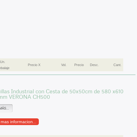
Un.
Precio X
Vol.
Precio
Desc.
Cant.
balaje
illas Industrial con Cesta de 50x50cm de 580 x610
 mm VERONA CH500
MÁS...
r mas informacion...