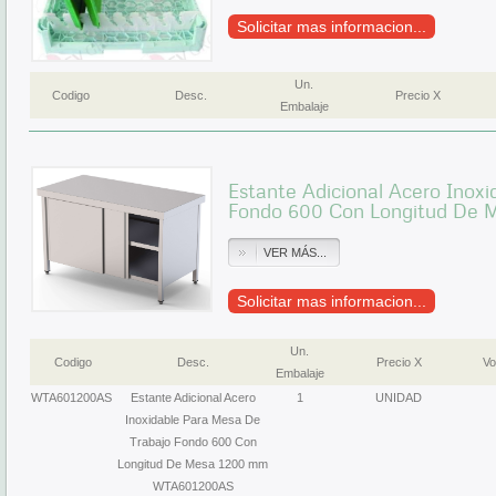
Solicitar mas informacion...
Un.
Codigo
Desc.
Precio X
Embalaje
Estante Adicional Acero Inox
Fondo 600 Con Longitud De
VER MÁS...
Solicitar mas informacion...
Un.
Codigo
Desc.
Precio X
Vo
Embalaje
WTA601200AS
Estante Adicional Acero
1
UNIDAD
Inoxidable Para Mesa De
Trabajo Fondo 600 Con
Longitud De Mesa 1200 mm
WTA601200AS