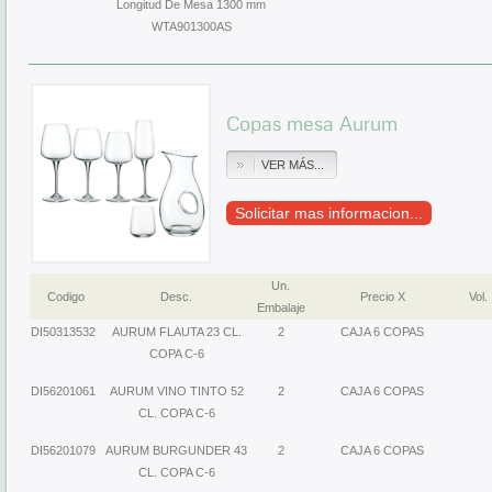
Longitud De Mesa 1300 mm
WTA901300AS
Copas mesa Aurum
VER MÁS...
Solicitar mas informacion...
Un.
Codigo
Desc.
Precio X
Vol.
Embalaje
DI50313532
AURUM FLAUTA 23 CL.
2
CAJA 6 COPAS
COPA C-6
DI56201061
AURUM VINO TINTO 52
2
CAJA 6 COPAS
CL. COPA C-6
DI56201079
AURUM BURGUNDER 43
2
CAJA 6 COPAS
CL. COPA C-6