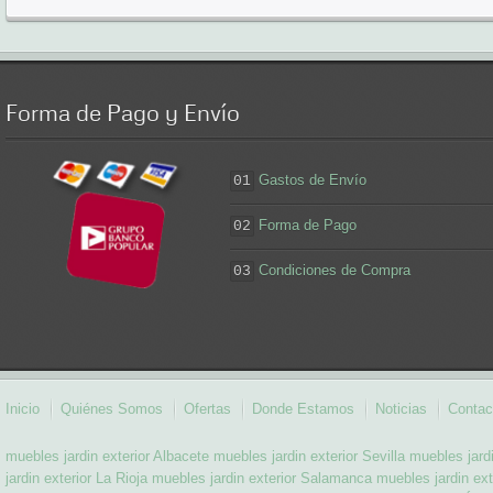
Forma
de Pago y Envío
Gastos de Envío
01
Forma de Pago
02
Condiciones de Compra
03
Inicio
Quiénes Somos
Ofertas
Donde Estamos
Noticias
Contac
muebles jardin exterior Albacete
muebles jardin exterior Sevilla
muebles jardi
jardin exterior La Rioja
muebles jardin exterior Salamanca
muebles jardin ext