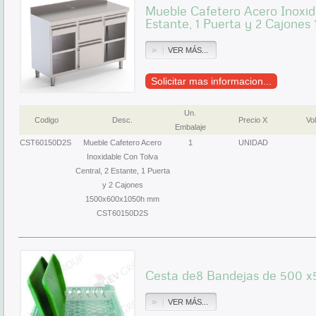
Mueble Cafetero Acero Inoxida
Estante, 1 Puerta y 2 Cajone
VER MÁS...
Solicitar mas informacion...
Un.
Codigo
Desc.
Precio X
Vol
Embalaje
CST60150D2S
Mueble Cafetero Acero
1
UNIDAD
Inoxidable Con Tolva
Central, 2 Estante, 1 Puerta
y 2 Cajones
1500x600x1050h mm
CST60150D2S
Cesta de8 Bandejas de 500 
VER MÁS...