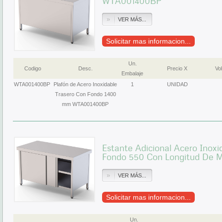
WTA001400BP
VER MÁS...
Solicitar mas informacion...
Un.
Codigo
Desc.
Precio X
Vol
Embalaje
WTA001400BP
Plafón de Acero Inoxidable
1
UNIDAD
Trasero Con Fondo 1400
mm WTA001400BP
Estante Adicional Acero Inox
Fondo 550 Con Longitud De
VER MÁS...
Solicitar mas informacion...
Un.