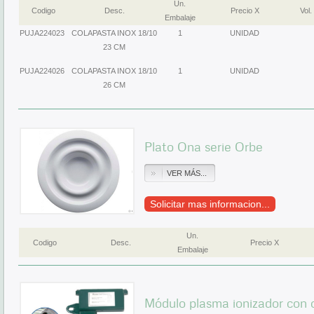
Un.
Codigo
Desc.
Precio X
Vol.
Embalaje
PUJA224023
COLAPASTA INOX 18/10
1
UNIDAD
23 CM
PUJA224026
COLAPASTA INOX 18/10
1
UNIDAD
26 CM
Plato Ona serie Orbe
VER MÁS...
Solicitar mas informacion...
Un.
Codigo
Desc.
Precio X
Embalaje
Módulo plasma ionizador con