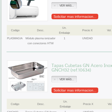
VER MÁS...
Solicitar mas informacion...
Un.
Codigo
Desc.
Precio X
Vol.
Embalaje
PLASMAGIA
Módulo plasma ionizador
1
UNIDAD
con conectores HTW
Tapas Cubetas GN Acero Inox
GNCH32 (ref.10634)
VER MÁS...
Solicitar mas informacion...
Un.
Codigo
Desc.
Precio X
Vol.
Embalaje