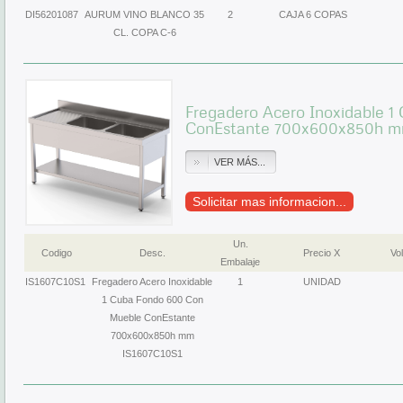
DI56201087
AURUM VINO BLANCO 35
2
CAJA 6 COPAS
CL. COPA C-6
Fregadero Acero Inoxidable 
ConEstante 700x600x850h m
VER MÁS...
Solicitar mas informacion...
Un.
Codigo
Desc.
Precio X
Vol
Embalaje
IS1607C10S1
Fregadero Acero Inoxidable
1
UNIDAD
1 Cuba Fondo 600 Con
Mueble ConEstante
700x600x850h mm
IS1607C10S1