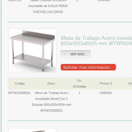
GNCH32
Tapas Cubetas GN Acero
1
UNIDAD
Inoxidable de GN1/4 PEKIN
GNCH32 (ref.10634)
Mesa de Trabajo Acero inoxid
800x500x850h mm WTW1500
VER MÁS...
Solicitar mas informacion...
Un.
Codigo
Desc.
Precio X
Vol
Embalaje
WTW150080S1
Mesa de Trabajo Acero
1
UNIDAD
inoxidable Mural Con 1
Estante 800x500x850h mm
WTW150080S1