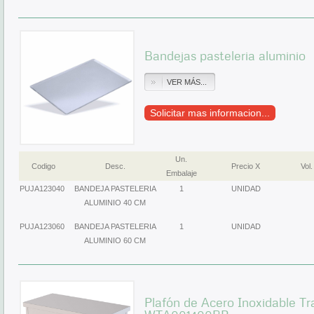
Bandejas pasteleri­a aluminio
VER MÁS...
Solicitar mas informacion...
Un.
Codigo
Desc.
Precio X
Vol.
Embalaje
PUJA123040
BANDEJA PASTELERIA
1
UNIDAD
ALUMINIO 40 CM
PUJA123060
BANDEJA PASTELERIA
1
UNIDAD
ALUMINIO 60 CM
Plafón de Acero Inoxidable T