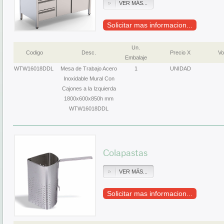
VER MÁS...
Solicitar mas informacion...
Un.
Codigo
Desc.
Precio X
Vo
Embalaje
WTW16018DDL
Mesa de Trabajo Acero
1
UNIDAD
Inoxidable Mural Con
Cajones a la Izquierda
1800x600x850h mm
WTW16018DDL
Colapastas
VER MÁS...
Solicitar mas informacion...