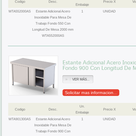
Codigo
Desc.
Precio X
Vo
Embalaje
WTA552000AS
Estante Adicional Acero
1
UNIDAD
Inoxidable Para Mesa De
Trabajo Fondo 550 Con
Longitud De Mesa 2000 mm
WTA552000AS
Estante Adicional Acero Inox
Fondo 900 Con Longitud De
VER MÁS...
Solicitar mas informacion...
Un.
Codigo
Desc.
Precio X
Vo
Embalaje
WTA901300AS
Estante Adicional Acero
1
UNIDAD
Inoxidable Para Mesa De
Trabajo Fondo 900 Con