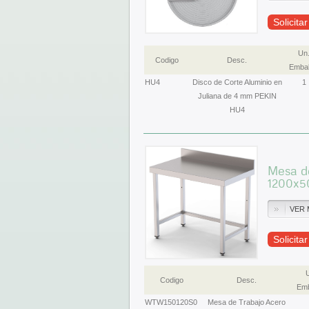
Solicita
Un
Codigo
Desc.
Embal
HU4
Disco de Corte Aluminio en
1
Juliana de 4 mm PEKIN
HU4
Mesa de
1200x
VER 
Solicita
Codigo
Desc.
Emb
WTW150120S0
Mesa de Trabajo Acero