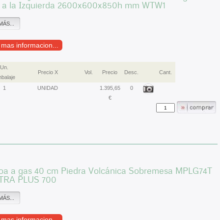
 a la Izquierda 2600x600x850h mm WTW1
MÁS...
r mas informacion...
Un.
Precio X
Vol.
Precio
Desc.
Cant.
balaje
1
UNIDAD
1.395,65
0
€
oa a gas 40 cm Piedra Volcánica Sobremesa MPLG74T
TRA PLUS 700
MÁS...
r mas informacion...