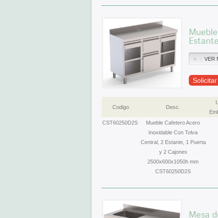
Mueble 
Estant
VER 
Solicita
Codigo
Desc.
Emb
CST60250D2S
Mueble Cafetero Acero
Inoxidable Con Tolva
Central, 2 Estante, 1 Puerta
y 2 Cajones
2500x600x1050h mm
CST60250D2S
Mesa de