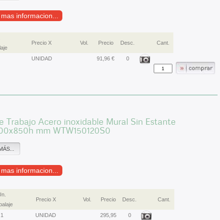
r mas informacion...
.
Precio X
Vol.
Precio
Desc.
Cant.
aje
UNIDAD
91,96 €
0
 Trabajo Acero inoxidable Mural Sin Estante
500x850h mm WTW150120S0
MÁS...
r mas informacion...
Un.
Precio X
Vol.
Precio
Desc.
Cant.
alaje
1
UNIDAD
295,95
0