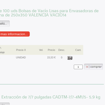
 100 uds Bolsas de Vacío Lisas para Envasadoras de
a de 250x350 VALENCIA VACIO14
MÁS...
r mas informacion...
n.
Precio X
Vol.
Precio
Desc.
Cant.
laje
1
UNIDAD
15,53 €
0
 Extracción de 7/7 pulgadas CADTM-7/7-4M1/5- 5,9 kg