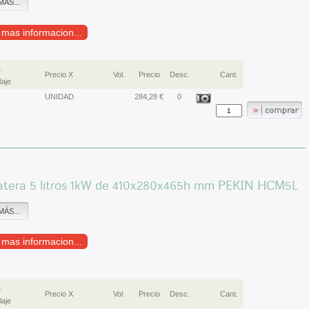
MÁS...
r mas informacion...
.
Precio X
Vol.
Precio
Desc.
Cant.
aje
UNIDAD
284,28 €
0
atera 5 litros 1kW de 410x280x465h mm PEKIN HCM5L
MÁS...
r mas informacion...
.
Precio X
Vol.
Precio
Desc.
Cant.
aje