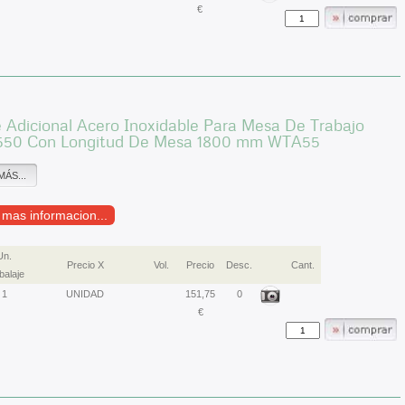
€
 Adicional Acero Inoxidable Para Mesa De Trabajo
550 Con Longitud De Mesa 1800 mm WTA55
MÁS...
r mas informacion...
Un.
Precio X
Vol.
Precio
Desc.
Cant.
alaje
1
UNIDAD
151,75
0
€