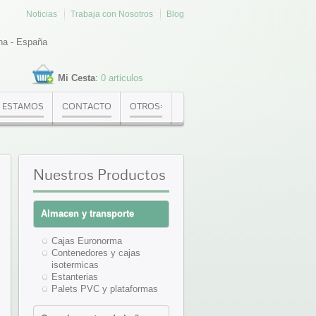
Noticias
Trabaja con Nosotros
Blog
na - España
Mi Cesta
:
0 articulos
 ESTAMOS
CONTACTO
OTROS:
Nuestros
Productos
Almacen y transporte
Cajas Euronorma
Contenedores y cajas
isotermicas
Estanterias
Palets PVC y plataformas