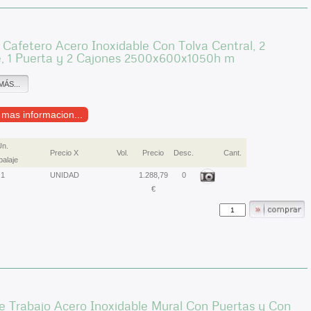
Cafetero Acero Inoxidable Con Tolva Central, 2
e, 1 Puerta y 2 Cajones 2500x600x1050h m
MÁS...
r mas informacion...
Un.
Precio X
Vol.
Precio
Desc.
Cant.
alaje
1
UNIDAD
1.288,79
0
€
 Trabajo Acero Inoxidable Mural Con Puertas y Con