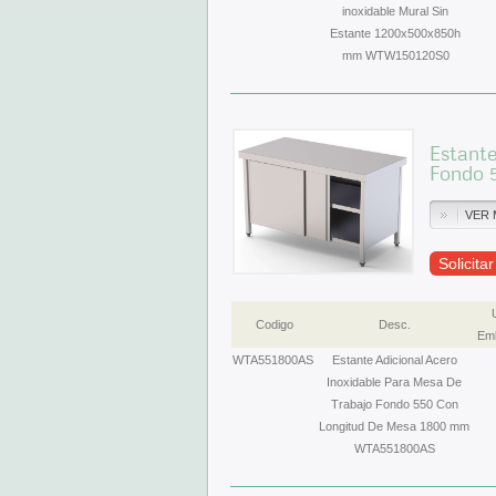
inoxidable Mural Sin
Estante 1200x500x850h
mm WTW150120S0
Estante
Fondo 
VER 
Solicita
Codigo
Desc.
Emb
WTA551800AS
Estante Adicional Acero
Inoxidable Para Mesa De
Trabajo Fondo 550 Con
Longitud De Mesa 1800 mm
WTA551800AS