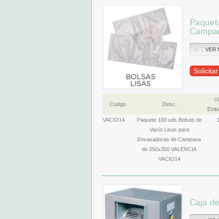
Paquete
Campan
VER 
Solicita
U
Codigo
Desc.
Emba
VACIO14
Paquete 100 uds Bolsas de
Vacío Lisas para
Envasadoras de Campana
de 250x350 VALENCIA
VACIO14
Caja de