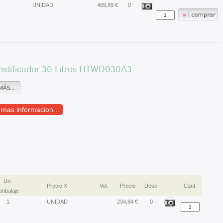
UNIDAD
499,89 €
0
idificador 30 Litros HTWD030A3
MÁS...
r mas informacion...
Un.
Precio X
Vol.
Precio
Desc.
Cant.
mbalaje
1
UNIDAD
234,84 €
0