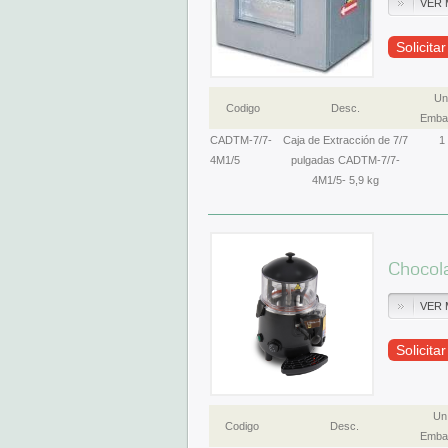
VER 
Solicita
Un
Codigo
Desc.
Embal
CADTM-7/7-
Caja de Extracción de 7/7
1
4M1/5
pulgadas CADTM-7/7-
4M1/5- 5,9 kg
Chocol
VER 
Solicita
Un
Codigo
Desc.
Embal