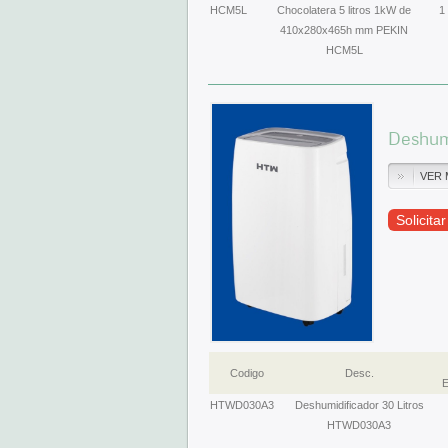
HCM5L
Chocolatera 5 litros 1kW de
1
410x280x465h mm PEKIN
HCM5L
Deshum
VER 
Solicita
Codigo
Desc.
E
HTWD030A3
Deshumidificador 30 Litros
HTWD030A3