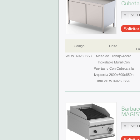
Cubeta
VER 
Solicita
Codigo
Desc.
Em
WTW16026LBSD
Mesa de Trabajo Acero
Inoxidable Mural Con
Puertas y Con Cubeta a la
Izquierda 2600x600x850h
mm WTW16026LBSD
Barbac
MAGIS
VER 
Solicita