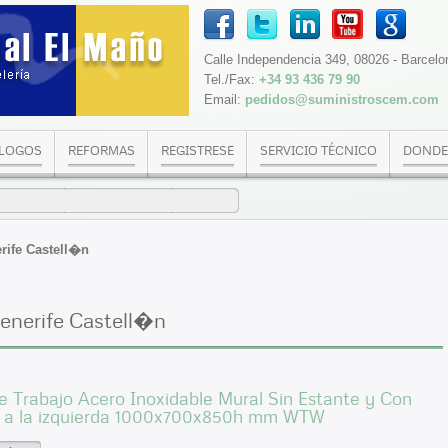
Calle Independencia 349, 08026 - Barcelo
Tel./Fax:
+34 93 436 79 90
Email:
pedidos@suministroscem.com
LOGOS
REFORMAS
REGISTRESE
SERVICIO TÉCNICO
DONDE
rife Castell�n
enerife Castell�n
 Trabajo Acero Inoxidable Mural Sin Estante y Con
 a la izquierda 1000x700x850h mm WTW