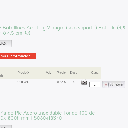
 Botellines Aceite y Vinagre (solo soporte) Botellin (4,5
m ó 4,5 cm. Ø)
MÁS...
r mas informacion...
Precio X
Vol.
Precio
Desc.
Cant.
aje
UNIDAD
8,48 €
0
ría de Pie Acero Inoxidable Fondo 400 de
0x1800h mm FS080418S40