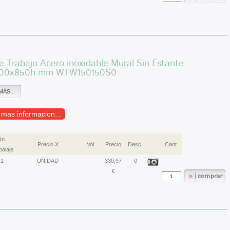
 Trabajo Acero inoxidable Mural Sin Estante
500x850h mm WTW150150S0
MÁS...
r mas informacion...
Un.
Precio X
Vol.
Precio
Desc.
Cant.
alaje
1
UNIDAD
330,97
0
€