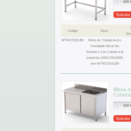
VER 
Solicita
Codigo
Desc.
Emb
WTW17010LB0
Mesa de Trabajo Acero
Inoxidable Mural Sin
Estante y Con Cubeta a la
izquierda 1000x700x850h
mm WTW17010LB0
Mesa de
Cubeta
VER 
Solicita