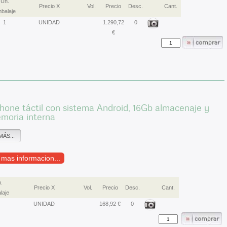
Un.
Precio X
Vol.
Precio
Desc.
Cant.
balaje
1
UNIDAD
1.290,72
0
€
one táctil con sistema Android, 16Gb almacenaje y
moria interna
MÁS...
r mas informacion...
.
Precio X
Vol.
Precio
Desc.
Cant.
laje
UNIDAD
168,92 €
0