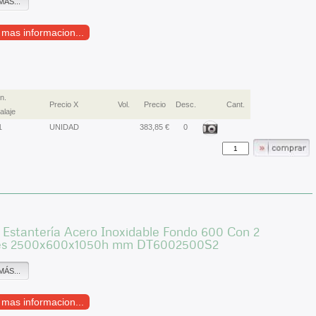
MÁS...
r mas informacion...
n.
Precio X
Vol.
Precio
Desc.
Cant.
laje
1
UNIDAD
383,85 €
0
Estantería Acero Inoxidable Fondo 600 Con 2
es 2500x600x1050h mm DT6002500S2
MÁS...
r mas informacion...