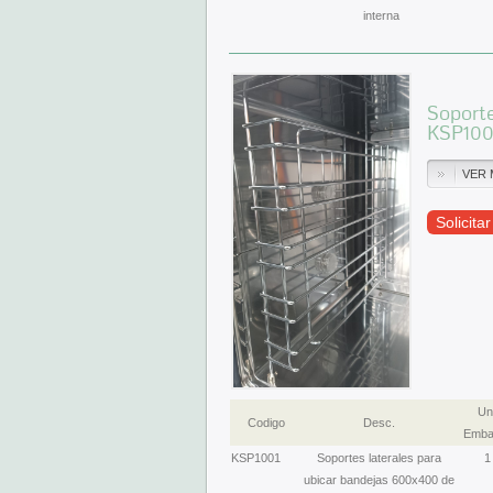
interna
Soporte
KSP100
VER 
Solicita
Un
Codigo
Desc.
Embal
KSP1001
Soportes laterales para
1
ubicar bandejas 600x400 de