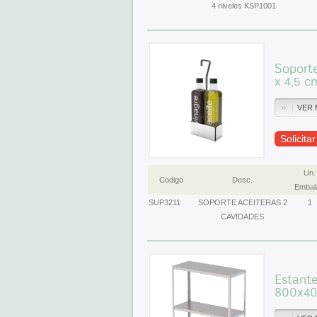
4 niveles KSP1001
Soporte
x 4,5 c
VER 
Solicita
Un.
Codigo
Desc.
Embal
SUP3211
SOPORTE ACEITERAS 2
1
CAVIDADES
Estante
800x40