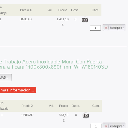
n.
Precio X
Vol.
Precio
Desc.
Cant.
alaje
1
UNIDAD
1.411,10
0
€
 Trabajo Acero inoxidable Mural Con Puerta
era a 1 cara 1400x800x850h mm WTW180140SD
MÁS...
r mas informacion...
Un.
Precio X
Vol.
Precio
Desc.
Cant.
balaje
1
UNIDAD
873,49
0
€