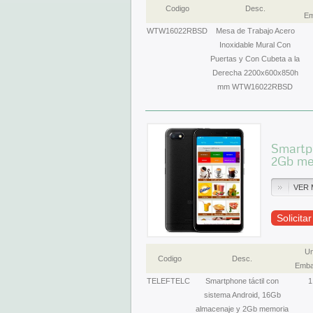
Codigo
Desc.
Em
WTW16022RBSD
Mesa de Trabajo Acero
Inoxidable Mural Con
Puertas y Con Cubeta a la
Derecha 2200x600x850h
mm WTW16022RBSD
Smartph
2Gb me
VER 
Solicita
Un
Codigo
Desc.
Emba
TELEFTELC
Smartphone táctil con
1
sistema Android, 16Gb
almacenaje y 2Gb memoria