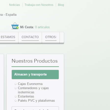
Noticias
Trabaja con Nosotros
Blog
na - España
Mi Cesta
:
0 articulos
 ESTAMOS
CONTACTO
OTROS:
Nuestros
Productos
Almacen y transporte
Cajas Euronorma
Contenedores y cajas
isotermicas
Estanterias
Palets PVC y plataformas