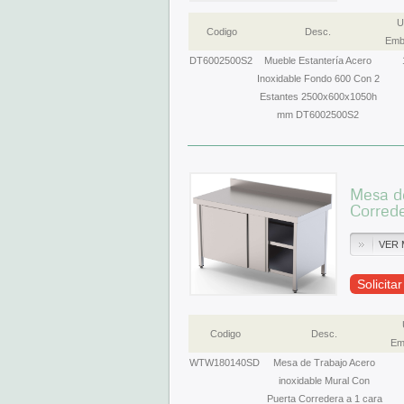
U
Codigo
Desc.
Emb
DT6002500S2
Mueble Estantería Acero
Inoxidable Fondo 600 Con 2
Estantes 2500x600x1050h
mm DT6002500S2
Mesa de
Corred
VER 
Solicita
Codigo
Desc.
Em
WTW180140SD
Mesa de Trabajo Acero
inoxidable Mural Con
Puerta Corredera a 1 cara