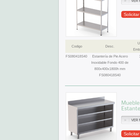
VER 
Solicita
U
Codigo
Desc.
Emba
FS080418S40
Estantería de Pie Acero
Inoxidable Fondo 400 de
800x400x1800h mm
FS080418S40
Mueble 
Estant
VER 
Solicita