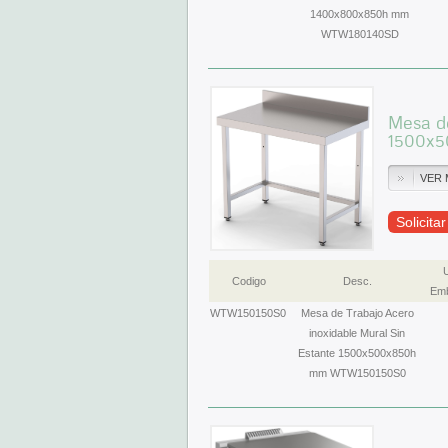
1400x800x850h mm
WTW180140SD
Mesa de
1500x
VER 
Solicita
Codigo
Desc.
Emb
WTW150150S0
Mesa de Trabajo Acero
inoxidable Mural Sin
Estante 1500x500x850h
mm WTW150150S0