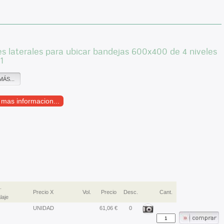
s laterales para ubicar bandejas 600x400 de 4 niveles
1
MÁS...
r mas informacion...
.
Precio X
Vol.
Precio
Desc.
Cant.
aje
UNIDAD
61,06 €
0