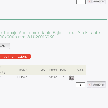
 Trabajo Acero Inoxidable Baja Central Sin Estante
600x600h mm WTC260160S0
MÁS...
r mas informacion...
Un.
Precio X
Vol.
Precio
Desc.
Cant.
alaje
1
UNIDAD
372,86
0
€