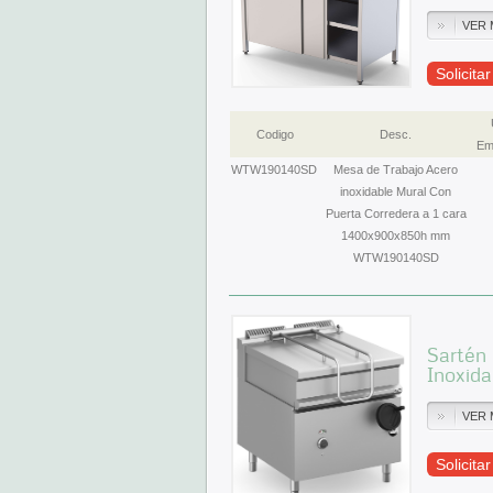
VER 
Solicita
Codigo
Desc.
Em
WTW190140SD
Mesa de Trabajo Acero
inoxidable Mural Con
Puerta Corredera a 1 cara
1400x900x850h mm
WTW190140SD
Sartén 
Inoxid
VER 
Solicita