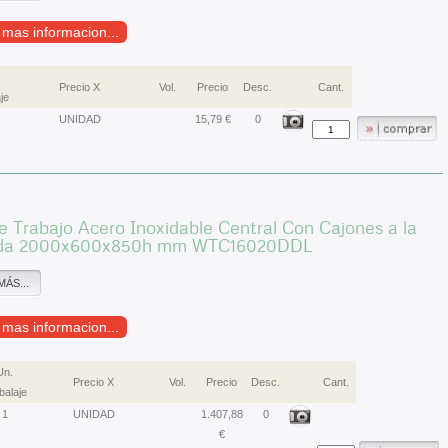
r mas informacion...
Precio X
Vol.
Precio
Desc.
Cant.
je
UNIDAD
15,79 €
0
 Trabajo Acero Inoxidable Central Con Cajones a la
rda 2000x600x850h mm WTC16020DDL
MÁS...
r mas informacion...
Un.
Precio X
Vol.
Precio
Desc.
Cant.
alaje
1
UNIDAD
1.407,88
0
€