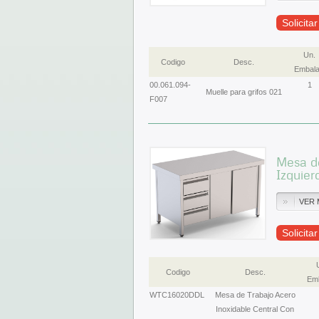
Solicita
Un.
Codigo
Desc.
Embala
00.061.094-
1
Muelle para grifos 021
F007
Mesa de
Izquie
VER 
Solicita
Codigo
Desc.
Emb
WTC16020DDL
Mesa de Trabajo Acero
Inoxidable Central Con