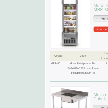
Mural 
MRP-6
VER 
Solicita
Un
Codigo
Desc.
Embal
MRP-60
Mural Refrigerada Slim
1
640x640x1965h mm Línea
CORDOBA MRP-60
Mesa de
Cubeta
VER 