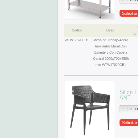
Solicita
Codigo
Desc.
Em
WTW17020CB1
Mesa de Trabajo Acero
Inoxidable Mural Con
Estante y Con Cubeta
Central 2000x700x850h
mm WTW17020CB1
Sillón 
ANT
VER 
Solicita