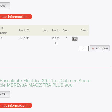
MÁS...
r mas informacion...
Un.
Precio X
Vol.
Precio
Desc.
Cant.
balaje
1
UNIDAD
952,42
0
€
Basculante Eléctrica 80 Litros Cuba en Acero
able MBRE98A MAGISTRA PLUS 900
MÁS...
r mas informacion...