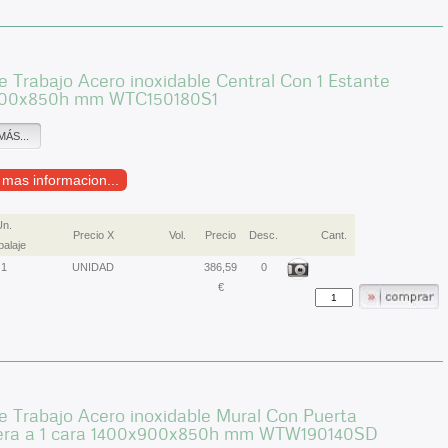
 Trabajo Acero inoxidable Central Con 1 Estante
00x850h mm WTC150180S1
MÁS...
r mas informacion...
Un.
Precio X
Vol.
Precio
Desc.
Cant.
alaje
1
UNIDAD
386,59
0
€
 Trabajo Acero inoxidable Mural Con Puerta
era a 1 cara 1400x900x850h mm WTW190140SD