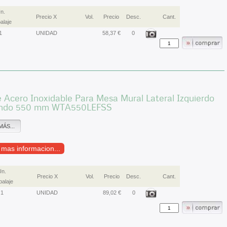
n.
Precio X
Vol.
Precio
Desc.
Cant.
alaje
1
UNIDAD
58,37 €
0
 Acero Inoxidable Para Mesa Mural Lateral Izquierdo
ondo 550 mm WTA550LEFSS
MÁS...
r mas informacion...
Un.
Precio X
Vol.
Precio
Desc.
Cant.
alaje
1
UNIDAD
89,02 €
0