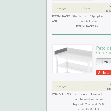
U
Codigo
Desc.
Emb
BOOMERANG
Sillón Terraza Polipropileno
ANT
color Antracita
BOOMERANG ANT
Peto de
Con F
VER 
Solicita
Codigo
Desc.
Emb
WTA550LEFSS
Peto de Acero Inoxidable
Para Mesa Mural Lateral
Izquierdo Con Fondo 550
mm WTA550LEFSS