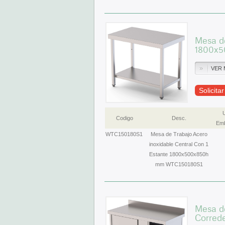
Mesa de
1800x5
VER 
Solicita
Codigo
Desc.
Emb
WTC150180S1
Mesa de Trabajo Acero
inoxidable Central Con 1
Estante 1800x500x850h
mm WTC150180S1
Mesa de
Corred