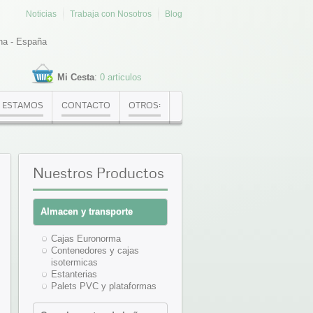
Noticias
Trabaja con Nosotros
Blog
na - España
Mi Cesta
:
0 articulos
 ESTAMOS
CONTACTO
OTROS:
Nuestros
Productos
Almacen y transporte
Cajas Euronorma
Contenedores y cajas
isotermicas
Estanterias
Palets PVC y plataformas