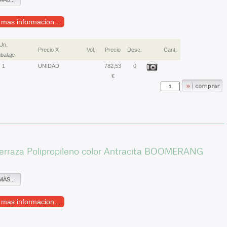
r mas informacion...
Un.
Precio X
Vol.
Precio
Desc.
Cant.
balaje
1
UNIDAD
782,53
0
€
Terraza Polipropileno color Antracita BOOMERANG
MÁS...
r mas informacion...