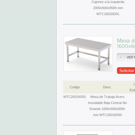
Cajones a la Izquierda
2000x600x850h mm
WTC16020DDL
Mesa de
1600x
VER 
Solicita
Codigo
Desc.
Emb
WTC260160S0
Mesa de Trabajo Acero
Inoxidable Baja Central Sin
Estante 1600x600x600h
mm WTC260160S0