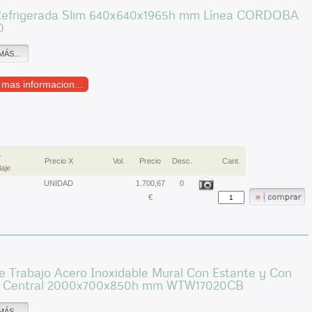
Refrigerada Slim 640x640x1965h mm Línea CORDOBA
0
MÁS...
r mas informacion...
.
Precio X
Vol.
Precio
Desc.
Cant.
aje
UNIDAD
1.700,67
0
€
 Trabajo Acero Inoxidable Mural Con Estante y Con
 Central 2000x700x850h mm WTW17020CB
MÁS...