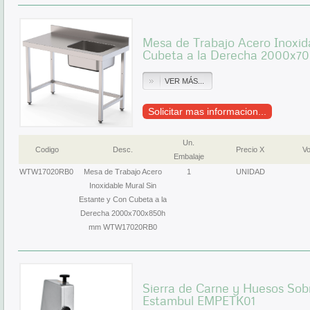
Mesa de Trabajo Acero Inoxid
Cubeta a la Derecha 2000x
VER MÁS...
Solicitar mas informacion...
Un.
Codigo
Desc.
Precio X
Vo
Embalaje
WTW17020RB0
Mesa de Trabajo Acero
1
UNIDAD
Inoxidable Mural Sin
Estante y Con Cubeta a la
Derecha 2000x700x850h
mm WTW17020RB0
Sierra de Carne y Huesos So
Estambul EMPETK01