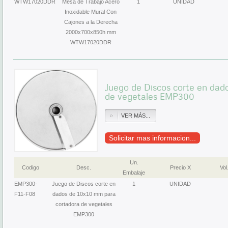
WTW17020DDR
Mesa de Trabajo Acero
1
UNIDAD
Inoxidable Mural Con
Cajones a la Derecha
2000x700x850h mm
WTW17020DDR
Juego de Discos corte en dad
de vegetales EMP300
VER MÁS...
Solicitar mas informacion...
Un.
Codigo
Desc.
Precio X
Vol
Embalaje
EMP300-
Juego de Discos corte en
1
UNIDAD
F11-F08
dados de 10x10 mm para
cortadora de vegetales
EMP300