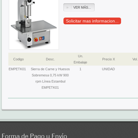
VER MÁS...
Solicitar mas informacion...
Un.
Codigo
Desc.
Precio X
Vol.
Embalaje
EMPETK01
Sierra de Carne y Huesos
1
UNIDAD
Sobremesa 0,75 kW 900
rpm Línea Estambul
EMPETK01
Forma
de Pago y Envío