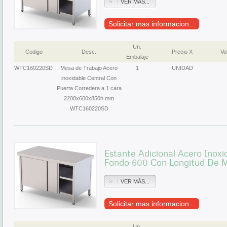
VER MÁS...
Solicitar mas informacion...
Un.
Codigo
Desc.
Precio X
Vol
Embalaje
WTC160220SD
Mesa de Trabajo Acero
1
UNIDAD
inoxidable Central Con
Puerta Corredera a 1 cara
2200x600x850h mm
WTC160220SD
Estante Adicional Acero Inox
Fondo 600 Con Longitud De
VER MÁS...
Solicitar mas informacion...
Un.