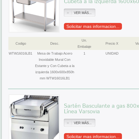
Cubeta a la izquierda 1600
VER MÁS...
Solicitar mas informacion...
Un.
Codigo
Desc.
Precio X
Vo
Embalaje
WTW16016LB1
Mesa de Trabajo Acero
1
UNIDAD
Inoxidable Mural Con
Estante y Con Cubeta a la
izquierda 1600x600x850h
mm WTW16016LB1
Sartén Basculante a gas 800
Línea Varsovia
VER MÁS...
Solicitar mas informacion...