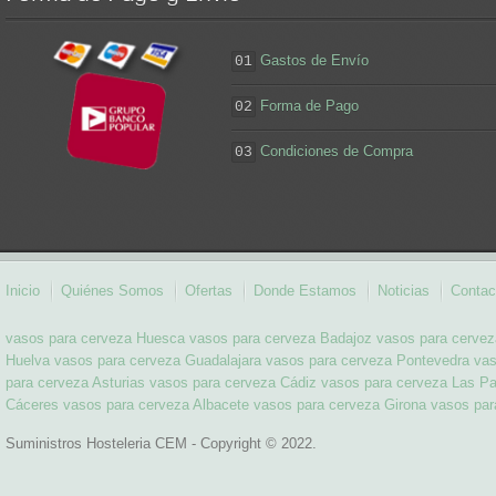
Gastos de Envío
01
Forma de Pago
02
Condiciones de Compra
03
Inicio
Quiénes Somos
Ofertas
Donde Estamos
Noticias
Contac
vasos para cerveza Huesca
vasos para cerveza Badajoz
vasos para cerve
Huelva
vasos para cerveza Guadalajara
vasos para cerveza Pontevedra
vas
para cerveza Asturias
vasos para cerveza Cádiz
vasos para cerveza Las P
Cáceres
vasos para cerveza Albacete
vasos para cerveza Girona
vasos par
Suministros Hosteleria CEM - Copyright © 2022.