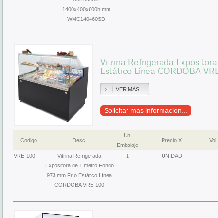
1400x400x600h mm
WMC140460SD
Vitrina Refrigerada Expositor
Estático Línea CORDOBA VR
VER MÁS...
Solicitar mas informacion...
Un.
Codigo
Desc.
Precio X
Vol.
Embalaje
VRE-100
Vitrina Refrigerada
1
UNIDAD
Expositora de 1 metro Fondo
973 mm Frío Estático Línea
CORDOBA VRE-100