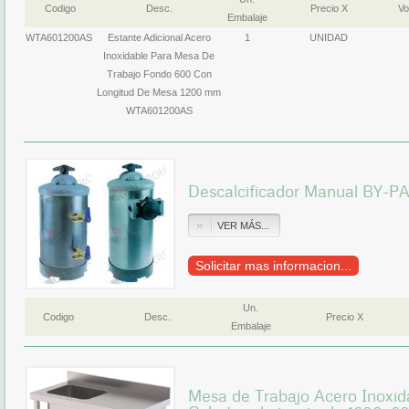
Codigo
Desc.
Precio X
Vo
Embalaje
WTA601200AS
Estante Adicional Acero
1
UNIDAD
Inoxidable Para Mesa De
Trabajo Fondo 600 Con
Longitud De Mesa 1200 mm
WTA601200AS
Descalcificador Manual BY-PA
VER MÁS...
Solicitar mas informacion...
Un.
Codigo
Desc.
Precio X
Embalaje
Mesa de Trabajo Acero Inoxid