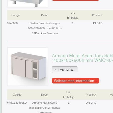
Un.
Codigo
Desc.
Precio X
Embalaje
9740030
Sartén Basculante a gas
1
UNIDAD
800x700x850h mm 60 litros
17Kw Línea Varsovia
Armario Mural Acero Inoxidab
1400x400x600h mm WMC140
VER MÁS...
Solicitar mas informacion...
Un.
Codigo
Desc.
Precio X
Vo
Embalaje
WMC140460SD
Armario Mural Acero
1
UNIDAD
Inoxidable Con 2 Puertas
Correderas