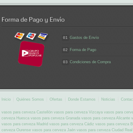
Forma
de Pago y Envío
Gastos de Envío
01
Forma de Pago
02
Condiciones de Compra
03
Inicio
Quiénes Somos
Ofertas
Donde Estamos
Noticias
Contac
vasos para cerveza Castellón
vasos para cerveza Vizcaya
vasos para cerv
cerveza Huesca
vasos para cerveza Granada
vasos para cerveza Alicante
vasos para cerveza Madrid
vasos para cerveza Cádiz
vasos para cerveza B
cerveza Ourense
vasos para cerveza Jaén
vasos para cerveza Ciudad Real