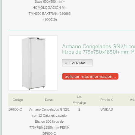
Base 600x500 mm +
HOMOLOGACIÓN M -
TMN300 BAXTRAN (260666
+ 900019)
Armario Congelados GN2/1 co
litros de 775x750x1850h mm
VER MÁS...
Solicitar mas informacion...
Un.
Codigo
Desc.
Precio X
Vol.
Embalaje
DF600-C
Armario Congelados GN2/1
1
UNIDAD
con 12 Cajones Lacado
Blanco 600 litros de
775x750x1850h mm PEKÍN
DF600-C