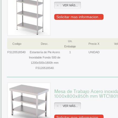
VER MÁS...
Solicitar mas informacion...
Un.
Codigo
Desc.
Precio X
Vol
Embalaje
FS120518S40
Estantería de Pie Acero
1
UNIDAD
Inoxidable Fondo 500 de
1200x500x1800h mm
FS120518S40
Mesa de Trabajo Acero inoxid
1000x800x850h mm WTC180
VER MÁS...
Solicitar mas informacion...