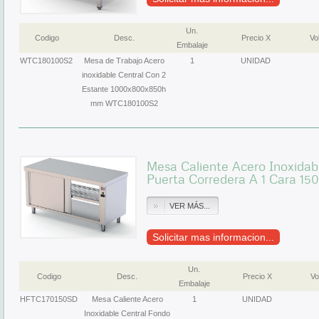
Un.
Codigo
Desc.
Precio X
Vol
Embalaje
WTC180100S2
Mesa de Trabajo Acero
1
UNIDAD
inoxidable Central Con 2
Estante 1000x800x850h
mm WTC180100S2
Mesa Caliente Acero Inoxidab
Puerta Corredera A 1 Cara 
VER MÁS...
Solicitar mas informacion...
Un.
Codigo
Desc.
Precio X
Vo
Embalaje
HFTC170150SD
Mesa Caliente Acero
1
UNIDAD
Inoxidable Central Fondo