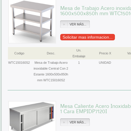
Mesa de Trabajo Acero inoxid
1600x500x850h mm WTC1501
VER MÁS...
Solicitar mas informacion...
Un.
Codigo
Desc.
Precio X
Vol
Embalaje
WTC150160S2
Mesa de Trabajo Acero
1
UNIDAD
inoxidable Central Con 2
Estante 1600x500x850h
mm WTC150160S2
Mesa Caliente Acero Inoxidabl
1 Cara EMPIDP7120I
VER MÁS...