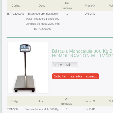
Un.
Codigo
Desc.
Precio X
Vol
Embalaje
ISA702200AS
Estante Acero Inoxidable
1
UNIDAD
Para Fregadero Fondo 700
Longitud de Mesa 2200 mm
ISA702200AS
Báscula Monocélula 300 Kg 
HOMOLOGACIÓN M - TMN300
VER MÁS...
Solicitar mas informacion...
Un.
Codigo
Desc.
Precio X
Vol
Embalaje
TMN300
Báscula Monocélula 300 Kg
1
UNIDAD