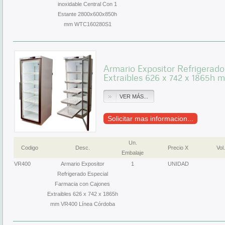
inoxidable Central Con 1
Estante 2800x600x850h
mm WTC160280S1
Armario Expositor Refrigerado
Extraibles 626 x 742 x 1865h
VER MÁS...
Solicitar mas informacion...
Un.
Codigo
Desc.
Precio X
Vol.
Embalaje
VR400
Armario Expositor
1
UNIDAD
Refrigerado Especial
Farmacia con Cajones
Extraibles 626 x 742 x 1865h
mm VR400 Línea Córdoba