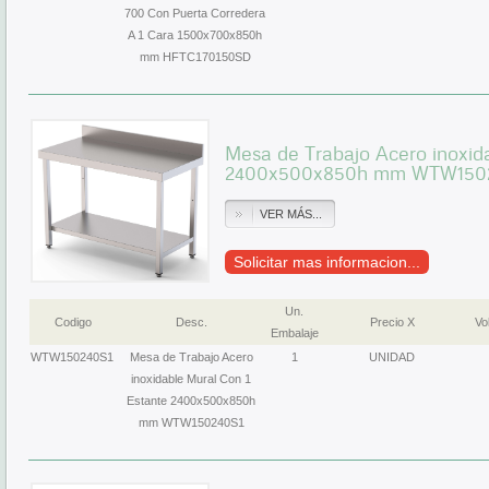
700 Con Puerta Corredera
A 1 Cara 1500x700x850h
mm HFTC170150SD
Mesa de Trabajo Acero inoxid
2400x500x850h mm WTW150
VER MÁS...
Solicitar mas informacion...
Un.
Codigo
Desc.
Precio X
Vol
Embalaje
WTW150240S1
Mesa de Trabajo Acero
1
UNIDAD
inoxidable Mural Con 1
Estante 2400x500x850h
mm WTW150240S1