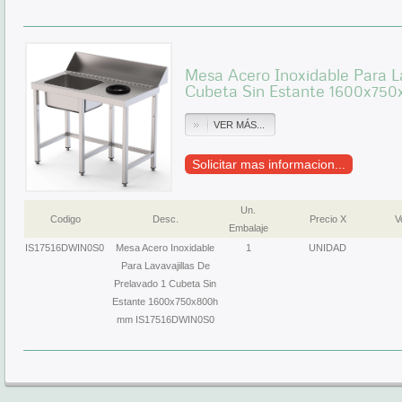
Mesa Acero Inoxidable Para La
Cubeta Sin Estante 1600x75
VER MÁS...
Solicitar mas informacion...
Un.
Codigo
Desc.
Precio X
Vo
Embalaje
IS17516DWIN0S0
Mesa Acero Inoxidable
1
UNIDAD
Para Lavavajillas De
Prelavado 1 Cubeta Sin
Estante 1600x750x800h
mm IS17516DWIN0S0