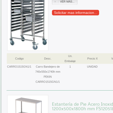
VER MÁS...
Solicitar mas informacion...
Un.
Codigo
Desc.
Precio X
V
Embalaje
CARRO1515GN1/1
Carro Bandejero de
1
UNIDAD
740x550x1740h mm
PEKIN
CARRO1515GN1/1
Estantería de Pie Acero Inox
1200x500x1800h mm FS12051