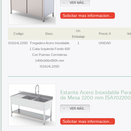
VER MÁS...
Solicitar mas informacion...
Un.
Codigo
Desc.
Precio X
Vol
Embalaje
IS1614L10SD
Fregadero Acero Inoxidable
1
UNIDAD
1 Cuba Izquierda Fondo 600
Con Puertas Correderas
1400x600x850h mm
IS1614L10SD
Estante Acero Inoxidable Par
de Mesa 2200 mm ISA70220
VER MÁS...
Solicitar mas informacion...